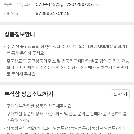
01. 국제 사회의 이해
쪽수, 무게, 크기
576쪽 | 1323g | 220*280*25mm
02. 국제 사회의 모습과 공존 노력
ISBN13
9788954751148
03. 우리나라와 주변국의 갈등과 해결 노력
7. 인구 변화와 인구 문제
상품정보안내
01. 인구 분포
02. 인구 이동
주문 전 중고상품의 정확한 상태 및 재고 문의는 [판매자에게 문의하기]
03. 인구 문제
를 통해 문의해 주세요.
주문완료 후 중고상품의 취소 및 반품은 판매자와 별도 협의 후 진행 가능
8. 사람이 만든 삶터, 도시
합니다. 마이페이지 > 주문내역 > 주문상세 > 판매자 정보보기 > 연락처
01. 도시의 형성과 내부 구조
로 문의해 주세요.
02. 성진국과 개발 도상국의 도시화
03. 살기 좋은 도시
부적합 상품 신고하기
신고하기
9. 글로벌 경제 활동과 지역 변화
구매에 부적합한 상품은 신고해주세요.
01. 농업 생산의 기업화와 세계화
구매하신 상품의 상태, 배송, 취소 및 반품 문의는 판매자 묻고 답하기를
02. 다국적 기업과 생산 공간의 변화’
이용해주세요.
03. 서비스업의 세계화와 주민 생활 변화
상품정보 부정확(카테고리 오등록/상품오등록/상품정보 오등록/기타