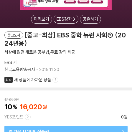
미리보기
EBS강좌
공유하기
[중고-최상] EBS 중학 뉴런 사회② (20
중고도서
24년용)
세상에 없던 새로운 공부법,무료 강의 제공
EBS
저
한국교육방송공사
2019.11.30.
새 상품에 가까운 상품
최상
17,800
원
10
16,020
YES포인트
0원
앱 다운 시 1천원 상품권