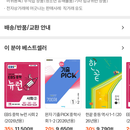
허위등록) 부적합 상품(청소년 유해물품/기타 법규위반 상품)
10. 환경 문제와 지속 가능한 발전
전자상거래에 어긋나는 판매사례: 직거래 유도
01. 전 지구적 차원의 기후 변화
02. 환경 문제 유발 산업의 국가 간 이전
03. 생활 속의 환경 이슈
배송/반품/교환 안내
11. 계 속의 우리나라
01. 우리나라의 영역과 독도의 중요성
이 분야 베스트셀러
02. 세계화 시대의 지역화 전략
03. 우리나라의 위치와 통일의 중요성
12. 더불어 사는 세계
01. 지구상의 다양한 지리적 문제
02. 저개발국의 발전 노력
03. 지역 간 불평등 완화 노력
EBS 중학 뉴런 사회 2
완자 기출 PICK 중학사
한끝 중등 역사 1-1 (20
E
(2026년용)
회 1-2 (2026년용)
26년용)
(
35
11,500
20
9,650
30
9,790
2
%
%
%
원
원
원