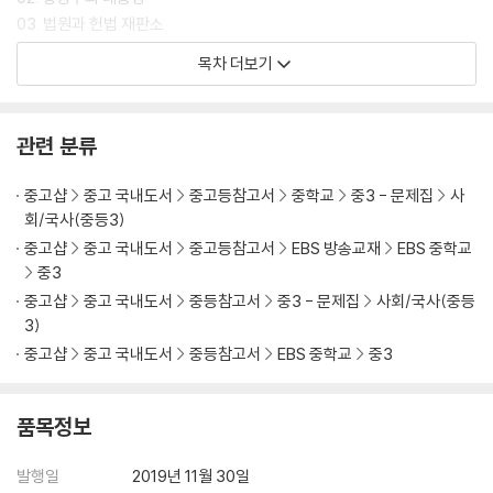
03. 법원과 헌법 재판소
목차 더보기
3. 경제생활과 선택
01. 경제 활동과 경제 체제
02. 기업의 역할과 사회적 책임
관련 분류
03. 금융 생활의 중요성
중고샵
중고 국내도서
중고등참고서
중학교
중3 - 문제집
사
4. 시장 경제와 가격
회/국사(중등3)
01. 시장의 의미와 종류
중고샵
중고 국내도서
중고등참고서
EBS 방송교재
EBS 중학교
02. 시장 가격의 결정
중3
03. 시장 가격의 변동
중고샵
중고 국내도서
중등참고서
중3 - 문제집
사회/국사(중등
3)
5. 국민 경제와 국제 거래
중고샵
중고 국내도서
중등참고서
EBS 중학교
중3
01. 국내 총생산과 경제 성장
02. 물가와 실업
03. 국제 거래와 환율
품목정보
6. 국제 사회와 국제 정치
발행일
2019년 11월 30일