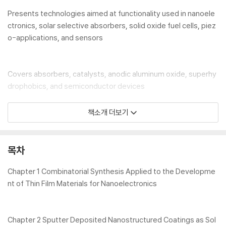
Presents technologies aimed at functionality used in nanoele
ctronics, solar selective absorbers, solid oxide fuel cells, piez
o-applications, and sensors
Covers absorbers, catalysts, anodic aluminum oxide, superhy
drophobics, and semiconductor devices
책소개 더보기
Features a chapter on transport phenomena associated to str
uctures
Discusses transport phenomena and material informatics
목차
Chapter 1 Combinatorial Synthesis Applied to the Developme
This second volume in the two-volume set,
Protective Thin
nt of Thin Film Materials for Nanoelectronics
Coatings and Functional Thin Films Technology
, will benef
it industry professionals and researchers working in areas rela
ted to semiconductors, optoelectronics, plasma technology,
Chapter 2 Sputter Deposited Nanostructured Coatings as Sol