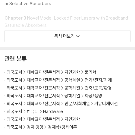
solid-state energy storages, and 5G, as well as advanced stu
ar Selective Absorbers
dents studying electrical, mechanical, chemical, and materials
engineering.
Chapter 3
Novel Mode-Locked Fiber Lasers with Broadband
Saturable Absorbers
목차 더보기
Chapter 4
Thin Coating Technologies and Applications in High
-Temperature Solid Oxide Fuel Cells
관련 분류
Chapter 5 Mutually Influenced Stacking and Evolution of Inorga
nic/Organic Crystals for Piezo-Related Applications
외국도서
대학교재/전문서적
자연과학
물리학
외국도서
대학교재/전문서적
공학계열
전기/전자/기계
Chapter 6 Single-Atom Catalysts on Nanostructure from Scie
외국도서
대학교재/전문서적
공학계열
건축/토목/환경
nce to Applications
외국도서
대학교재/전문서적
공학계열
화공/생명
외국도서
대학교재/전문서적
인문/사회계열
커뮤니케이션
Chapter 7
Growth, Characteristics and Application of Nanopo
외국도서
컴퓨터
Hardware
rous Anodic Aluminum Oxide Synthesized at Relatively High T
emperature
외국도서
대학교재/전문서적
자연과학
외국도서
경제 경영
경제학/경제이론
Chapter 8 Multifunctional Superhydrophobic Nanocomposite