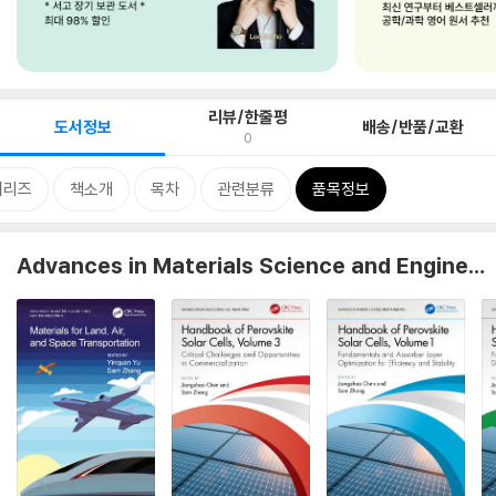
리뷰/한줄평
도서정보
배송/반품/교환
0
시리즈
책소개
목차
관련분류
품목정보
Advances in Materials Science and Engineering