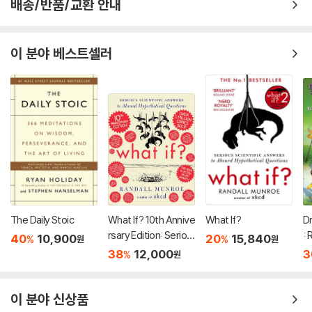
배송/반품/교환 안내
이 분야 베스트셀러
The Daily Stoic
What If? 10th Annive
What If?
D
rsary Edition: Seriou
: 
40
10,900
20
15,840
%
%
원
원
s Scientific Answers
r
38
12,000
3
%
원
to Absurd Hypothet
ical Questions
이 분야 신상품