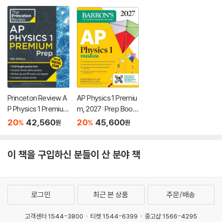
Princeton Review A
AP Physics 1 Premiu
P Physics 1 Premium
m, 2027: Prep Book
Prep, 13th Edition: 5
with 4 Practice Test
20
42,560
20
45,600
%
%
원
원
Practice Tests + Di
s + Comprehensive
gital Practice Online
Review + Online Pra
+ Content Review
ctice
이 책을 구입하신 분들이 산 분야 책
로그인
최근 본 상품
주문/배송
고객센터 1544-3800
티켓 1544-6399
중고샵 1566-4295