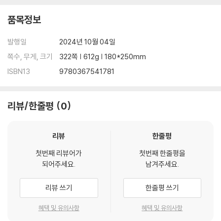
Surface
품목정보
Chapter 9 Solution-Processed Oxide-Semiconductor Films a
발행일
2024년 10월 04일
nd Devices
쪽수, 무게, 크기
322쪽 | 612g | 180*250mm
Chapter 10 Gold Nanocrystal-built Films for SERS-based Dete
ISBN13
9780367541781
ction of Trace Organochlorine Pesticides
Chapter 11 The Effect of Deposition Parameters on the Mecha
리뷰/한줄평
0
nical and Transport
리뷰
한줄평
Properties in Nanostructured Cu/W Multilayer Coatings
첫번째 리뷰어가
첫번째 한줄평을
Index
되어주세요.
남겨주세요.
리뷰 쓰기
한줄평 쓰기
혜택 및 유의사항
혜택 및 유의사항