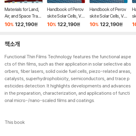
Materials for Land,
Handbook of Perov
Handbook of Perov
H
Air, and Space Trans
skite Solar Cells, Vol
skite Solar Cells, Vol
sk
portation
ume 3
ume 1
u
10
122,190
10
122,190
10
122,190
1
%
%
%
원
원
원
책소개
Functional Thin Films Technology features the functional aspe
cts of thin films, such as their application in solar selective abs
orbers, fiber lasers, solid oxide fuel cells, piezo-related areas,
catalysts, superhydrophobicity, semiconductors, and trace p
esticides detection. It highlights developments and advances
in the preparation, characterization, and applications of functi
onal micro-/nano-scaled films and coatings.
This book