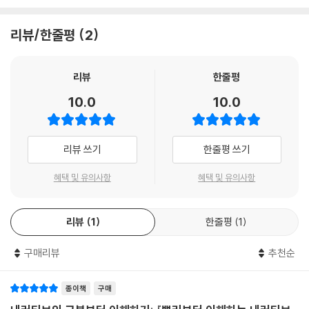
우리 삶을 형성한 더 큰 공동체 안에 우리가 어떻게 포함되어 있는지를, 그
로 돌아가 그것을 변주하고 확장하는 저자들의 여정을 이 책에서 엿볼 수
리고 “사물을 다른 것이 될 수 있는 것처럼”(Greene, 1994:495) 바라
있다.
리뷰/한줄평
2
볼 가능성을 가시화해 준다.
--- p.270
내러티브 탐구에 대한 내러티브, 경험에 대한 연구를 경험하기
리뷰
한줄평
듀이가 주장했듯 배움은 확실성이 끝날 때 시작된다. 배움은 “의심, 망설
각 장에서는 내러티브 탐구의 핵심 아이디어를 깊이 있게 다룬다. 주목할
10.0
10.0
임, 당혹감, 사고의 기원이 되는 정신적 어려움의 상태를 포함하며, 의심을
것은 이를 ‘어떻게’ 다루는가다. 클랜디닌과 제자들은 자기 경험을 앎과 연
해결하고 당혹감을 해소하고 처리할 자료를 찾기 위해 탐색(searching),
결해 설명하고 이론을 끌어오는 저술 방식과 구성을 택한다. 실용주의, 페
물색(hunting), 탐구(inquiring)하는 행위를 포함한다”(Dewey, 1933:
미니즘 철학자는 물론 원주민 원로, 소설가, 시인의 이름과 그 저작이 등장
리뷰 쓰기
한줄평 쓰기
12).
하며 저자들은 그와 대화하는 듯 보인다. 이는 책에 담긴 아이디어가 그들
--- p.311~312
의 삶, 역사, 장소, 사회적 관계 등에서 나온 것임을 분명하게 보여 준다. 아
혜택 및 유의사항
혜택 및 유의사항
이디어를 해부해 경험과 유리된 용어로 설명하기보다는, 상상력을 기반으
침묵은 항상 그것을 둘러싸고 있는 것과 관련해서만 존재한다. 그것은 말
로 아이디어와 함께 유희하는 모습 자체를 드러낸다. 각 아이디어와 관계
과 말 사이의 공백이므로 말한 것의 의미뿐 아니라 말할 수 있는 것의 의미
리뷰
1
한줄평
1
된 저자들의 이야기, 그 이야기를 독자들에게 들려주는 이유, 그 이야기 속
를 구성하는 데 도움이 되며, 말하지 않은 것과 말할 수 없는 것 모두의 피
에 담겨 있는 다층적이고 복합적인 의미 등을 곱씹다 보면 내러티브 탐구
난처가 된다.
구매리뷰
추천순
가 무엇이며, 내러티브 탐구로 연구할 때 무엇을 고려해야 하는가를 자연
--- p.387
스럽게 배우게 된다. 이 책은 내러티브 탐구에 대한 일종의 내러티브이며,
경험에 대한 연구를 경험하게 해 주는 셈이다.
종이책
구매
기억의 기능은 지극히 개인적인 것으로 경험되지만, 놀랍게도 정치적이다.