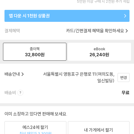
5만원 이상 구매 시 2천원 추가 적립
앱 다운 시 1천원 상품권
결제혜택
카드/간편결제 혜택을 확인하세요
종이책
eBook
32,800
원
26,240
원
배송안내
서울특별시 영등포구 은행로 11(여의도동,
변경
일신빌딩)
배송비
무료
이미 소장하고 있다면 판매해 보세요.
예스24에 팔기
내 가게에서 팔기
최상 매입가 3,300원