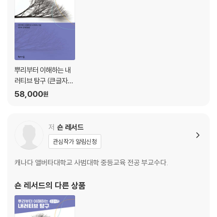
찾아보기
뿌리부터 이해하는 내
러티브 탐구 (큰글자
책)
58,000
원
저
숀 레서드
관심작가 알림신청
캐나다 앨버타대학교 사범대학 중등교육 전공 부교수다.
숀 레서드
의 다른 상품