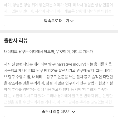
하며, 경험은 경험 위에 쌓인다는 의미가 있다. 따라서 경험은 항상 만들어
지고 있는 무엇이며, 시간이 지남에 따라 새로운 상황에 직면하면서 형성
되고 재형성되는 것이다. 경험은 고정된 것도 아니고 확실한 것도 아니다.
책 속으로 더보기
--- p.26
학교 교육이라는 제도적 내러티브 안에서 학교 상담교사로 일하던 진의 삶
출판사 리뷰
은, 동료 교사들의 삶과는 다른 제도적 시간성에 의해 형성되었다. 교사들
의 경험은 유치원부터 12학년까지의 시간 주기와 연간 학년별 시간 주기에
내러티브 탐구는 어디에서 왔으며, 무엇이며, 어디로 가는가
따른 샌드라의 진전을 평가하고 성적표를 작성할 필요성에 의해 형성된 것
이지, 단축된 삶의 한가운데 있는 샌드라의 경험에 의해 형성된 것이 아니
저자 진 클랜디닌은 내러티브 탐구(narrative inquiry)라는 용어를 처음
다.
사용했으며 내러티브 탐구 방법론을 발전시키고 연구해 왔다. 그는 내러티
--- p.128
브 탐구 수행 기법, 내러티브 탐구로 논문을 쓰는 절차 등 기술적인 측면만
을 강조하는 것을 우려하며, 점점 더 많은 연구자가 연구 방법과 현상의 철
‘사이’ 공간은 … 사랑의 인식(loving perception)의 장소이며(Lugone
학적 뿌리를 외면하는 것에 대응하고자 했다. 동시에 ‘이론화가 부족하
s, 1987), 우리는 “우리 관계에 생명을 불어넣어 우리가 바람을 느끼고,
다’는 비판에 맞서고자 했다. 그러나 경계해야 할 것은 변하지 않는 단일한
그 위에서 서로의 세계를 사랑스럽고 유쾌하게 여행하며, 믿고 상상할 수
근원을 찾을 수 있으리라는 기대다. 이 책이 말하는 뿌리는 끊임없는 재형
있도록 하는 것이 바로 사랑의 인식이 아닐까”(Caine & Steeves, 200
성 속에서 연결되고 생성되는 것들이다. 내러티브적으로 사고하고, 연구하
출판사 리뷰 더보기
9:8) 생각한다. 이러한 사이 공간은 관계를, 관계에 대해 말하지만 동시에
고, 살아가는 데 필요한 핵심 아이디어와 그 근거를 찾되 다시 경험과 삶으