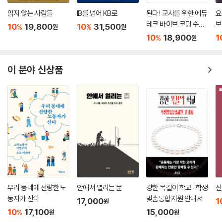
읽지 않는 사람들
IB를 넘어 KB로
된다! 교사를 위한 에듀
요
테크 바이브 코딩 수업
브
10
19,800
10
31,500
%
%
원
원
활용법
h
10
18,900
1
%
원
이 분야 신상품
우리 동네에 선량한 노
안에서 열리는 문
강한 목걸이 학교 : 학생
신
동자가 산다
맞춤통합지원 안내서
17,000
1
원
10
17,100
15,000
%
원
원