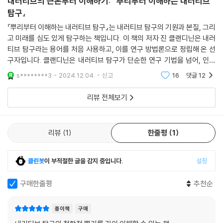
내러티브의 근본부터 이해하기: 『뿌리부터 이해하는 내러티브
--- p.441
내러티브 탐구자를 위한 방법론 노트
탐구』
『뿌리부터 이해하는 내러티브 탐구』는 내러티브 탐구의 기원과 본질, 그리
그러나 이 책의 독자는 내러티브 탐구를 하려는 사람일 것이다. 기법과 절
고 미래를 심도 있게 탐구하는 책입니다. 이 책의 저자 진 클랜디닌은 내러
차, 연구 결과물에 대한 관심을 떼어 놓을 수는 없다는 뜻이다. 저자들은 각
티브 탐구라는 용어를 처음 사용하고, 이를 연구 방법론으로 정립해 온 선
부의 끝에 ‘방법론 노트’라는 이름으로 경험, 지식, 제현, 기억, 장소, 공동
구자입니다. 클랜디닌은 내러티브 탐구가 단순한 연구 기법을 넘어, 인간
체, 상상력, 놀이성 등 이 책에서 다루는 아이디어들이 실제 연구 과정에서
경험의 본질을 이해하고자 하는 철학적 접근임을 강조합니다. 그는 이 책
s********3
2024.12.04.
신고
16
댓글
12
어떻게 작동하는지를 구체적으로 보인다. 시리아에서 캐나다로 간 난민 가
을 통해 내러
족과의 연구 과정을 드러내고 이를 어떻게 내러티브적으로 표현할 수 있는
리뷰 전체보기
지 보여 준다. 각각의 장은 서로 다른 아이디어를 독립적으로 다루지만, 방
법론 노트를 통해 다시 하나로 엮이고 드러난다.
리뷰
1
한줄평
1
클린봇
이 부적절한 글을 감지 중입니다.
설정
구매한줄평
추천순
종이책
구매