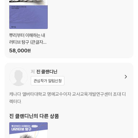
4부 상상력, 탐구, 경이로움과 놀이성: 리미널리티와 불확실성으로 들어
가기
9장 상상력
10장 탐구와 경이로움
뿌리부터 이해하는 내
러티브 탐구 (큰글자
11장 불확실성과 리미널리티
책)
12장 놀이성
58,000
원
방법론 노트
저
진 클랜디닌
5부 관계성
관심작가 알림신청
13장 정치적이고 사회적인 전경
14장 헌신, 책임, 의무
캐나다 앨버타대학교 명예교수이자 교사교육개발연구센터 초대 디
방법론 노트
렉터다.
진 클랜디닌
의 다른 상품
에필로그
참고문헌
역자 참고 문헌