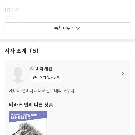
1장 경험
2장 지식
3장 체현
목차 더보기
방법론 노트
2부 시간성
저자 소개
5
4장 한가운데서
5장 기억
저
비라 케인
6장 세대 간 연결성
관심작가 알림신청
방법론 노트
캐나다 앨버타대학교 간호대학 교수다.
3부 전경 안팎에서 살아가기
비라 케인
의 다른 상품
7장 장소
8장 공동체
방법론 노트