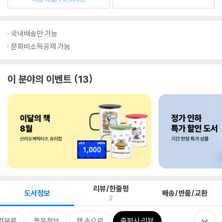
국내배송만 가능
문화비소득공제 가능
이 분야의 이벤트
13
리뷰/한줄평
도서정보
배송/반품/교환
2
련분류
품목정보
책 속으로
출판사 리뷰