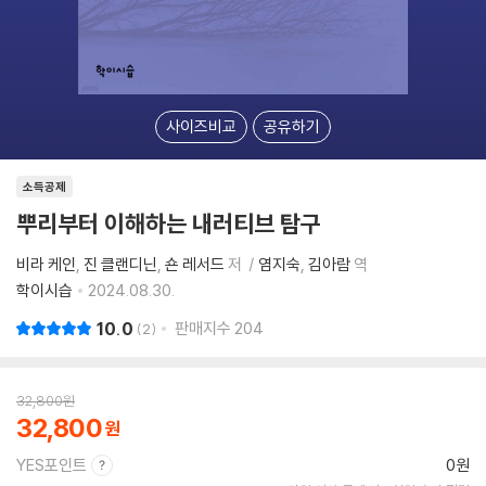
사이즈비교
공유하기
소득공제
뿌리부터 이해하는 내러티브 탐구
비라 케인
진 클랜디닌
숀 레서드
저
염지숙
김아람
역
학이시습
2024.08.30.
10.0
판매지수
204
2
32,800
원
32,800
YES포인트
0원