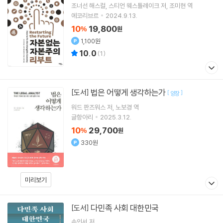
조너선 해스컬
스티언 웨스틀레이크
저
조미현
역
에코리브르
2024.9.13.
10
19,800
%
원
1,100원
10.0
(
1
)
법은 어떻게 생각하는가
[도서]
[
]
양장
워드 판즈워스
저
노보경
역
글항아리
2025.3.12.
10
29,700
%
원
330원
미리보기
다민족 사회 대한민국
[도서]
손인서
저