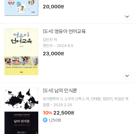
20,000
원
영유아 언어교육
[도서]
김민진 저
정민사
2024.8.5.
23,000
원
남의 인식론
[도서]
보아벤투라 드 소우자 산투스
저
안태환
양은미
박경은
역
알렙
2025.2.25.
10
22,500
%
원
1,250원