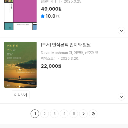
한울아카데미
2025.3.25.
49,000
원
10.0
(
1
)
인식론적 인지와 발달
[도서]
David Moshman
저
이인태
신호재
역
박영스토리
2025.3.20.
22,000
원
미리보기
1
2
3
4
5