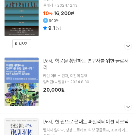
돌베개
2024.12.13.
10
16,200
%
원
900원
9.1
(
9
)
미리보기
학문을 횡단하는 연구자를 위한 글로서
[도서]
리
카린 머리스
편저
이진희
등역
양서원(박철용)
2024.8.30.
20,000
원
한 권으로 끝내는 퍼실리테이션 테크닉
[도서]
멜리사 알다나
뱅상 드로메르
티보 강글로프
조프레 기요
샹
공저 외 2명