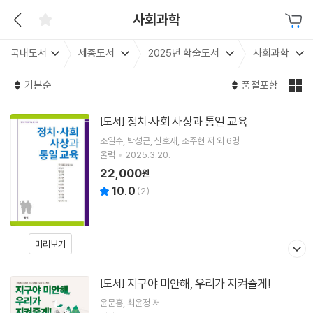
사회과학
국내도서
세종도서
2025년 학술도서
사회과학
기본순
품절포함
정치·사회 사상과 통일 교육
[도서]
조일수
박성근
신호재
조주현
저 외 6명
울력
2025.3.20.
22,000
원
10.0
(
2
)
미리보기
지구야 미안해, 우리가 지켜줄게!
[도서]
윤문홍
최윤정
저