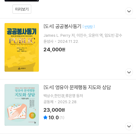
미리보기
공공봉사동기
[도서]
[
]
반양장
James L. Perry
저
이진수
오윤이
역
임도빈
감수
윤성사
2024.11.22.
24,000
원
영유아 문제행동 지도와 상담
[도서]
백상수,한민경,류은영 등저
공동체
2025.2.28.
23,000
원
10.0
(
1
)