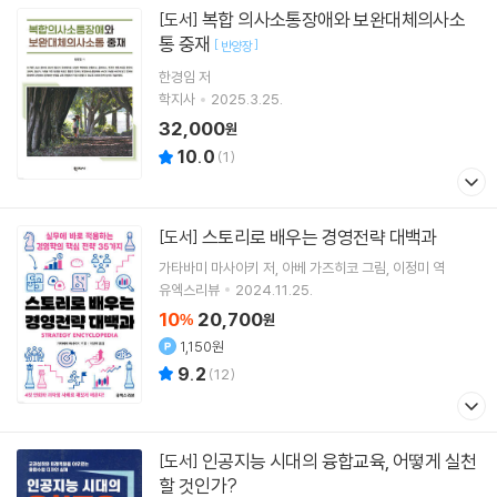
복합 의사소통장애와 보완대체의사소
[도서]
통 중재
[
]
반양장
한경임
저
학지사
2025.3.25.
32,000
원
10.0
(
1
)
스토리로 배우는 경영전략 대백과
[도서]
가타바미 마사아키
저
아베 가즈히코
그림
이정미
역
유엑스리뷰
2024.11.25.
10
20,700
%
원
1,150원
9.2
(
12
)
인공지능 시대의 융합교육, 어떻게 실천
[도서]
할 것인가?