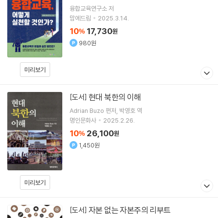
융합교육연구소
저
맘에드림
2025.3.14.
10
17,730
%
원
980원
미리보기
현대 북한의 이해
[도서]
Adrian Buzo
편저
박영호
역
명인문화사
2025.2.26.
10
26,100
%
원
1,450원
미리보기
자본 없는 자본주의 리부트
[도서]