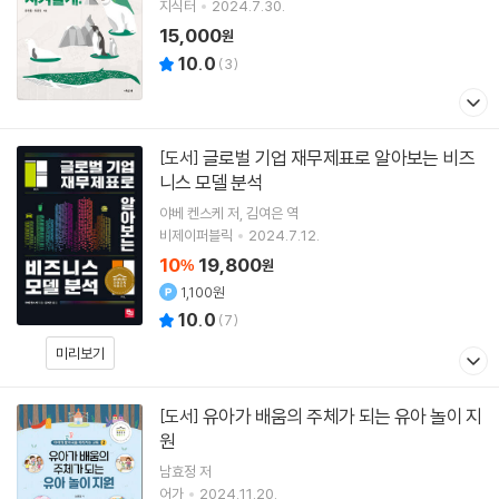
지식터
2024.7.30.
15,000
원
10.0
(
3
)
글로벌 기업 재무제표로 알아보는 비즈
[도서]
니스 모델 분석
야베 켄스케
저
김여은
역
비제이퍼블릭
2024.7.12.
10
19,800
%
원
1,100원
10.0
(
7
)
미리보기
유아가 배움의 주체가 되는 유아 놀이 지
[도서]
원
남효정 저
어가
2024.11.20.