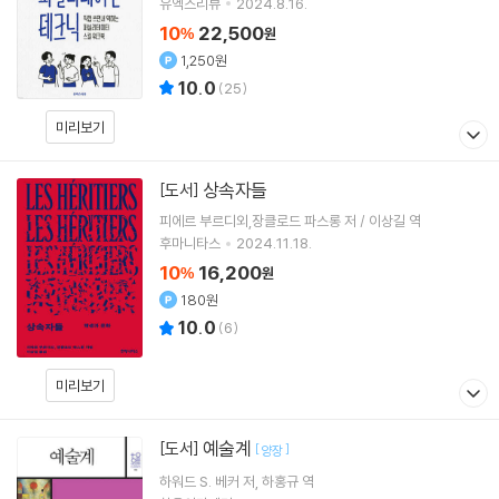
유엑스리뷰
2024.8.16.
10
22,500
%
원
1,250원
10.0
(
25
)
미리보기
상속자들
[도서]
피에르 부르디외,장클로드 파스롱 저 / 이상길 역
후마니타스
2024.11.18.
10
16,200
%
원
180원
10.0
(
6
)
미리보기
예술계
[도서]
[
]
양장
하워드 S. 베커
저
하홍규
역