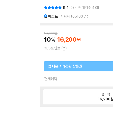
9.1
판매지수
486
9
베스트
사회학 top100 7주
18,000
원
10
16,200
YES포인트
앱 다운 시 1천원 상품권
결제혜택
종이책
16,200