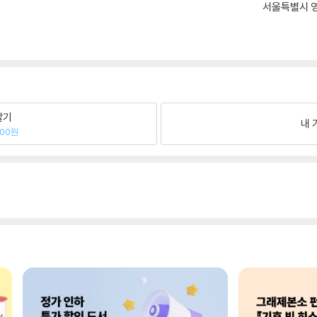
서울특별시 영
팔기
내 
700원