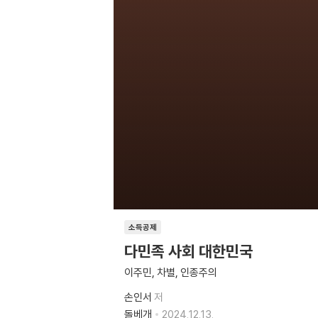
소득공제
다민족 사회 대한민국
이주민, 차별, 인종주의
손인서
저
돌베개
2024.12.13.