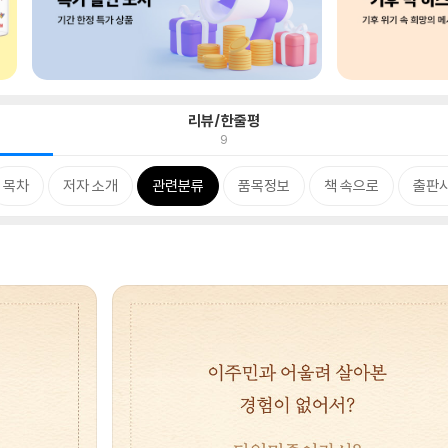
리뷰/한줄평
9
목차
저자 소개
관련분류
품목정보
책 속으로
출판사