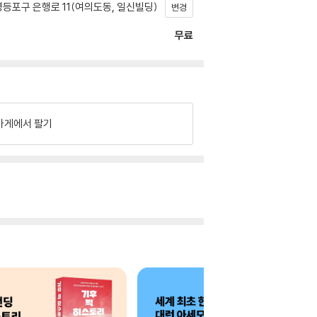
등포구 은행로 11(여의도동, 일신빌딩)
변경
무료
가게에서 팔기