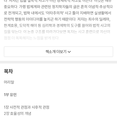
다. 저자는 법을 철학적 사고가 아닌 경제학적 사고로 이끈다. 이것은 매우
중요하다. 가령 법체계와 관련된 정치학자들의 글은 흔히 이념적·추상적으
로 전개되고, 법학 내에서도 ‘이타주의적’ 사고 틀이 지배하면 실생활에서
전략적 행동의 아이디어를 놓치곤 하기 때문이다. 저자는 죄수의 딜레마,
한계효용, 도덕적 해이 등 심리학과 경제학의 도구를 끌어와 법적 사고의
길을 닦는다. 이 논증 구조를 따라가다보면 독자는 사고 훈련으로 자신이
점점 더 똑똑해지는 느낌을 받게 된다.
이 책은 5부로 구성되어 있다. 1부는 유인에 관한 이야기로, 법적 판결이
책소개 더보기
나중에 사람들의 선택에 어떤 영향을 끼치는지 살펴본다. 2부에서는 신뢰,
협력 등 공동생활에서 발생하는 여러 문제를 다룬다. 3부에서는 법학의 여
러 주제를 살펴보며 법원이 어떻게 판결을 내릴지 사고하기 위한 몇 가지
목차
고전적 도구들(규칙 및 기준, 미끄러운 경사길 이론 등)을 소개한다. 4부
는 인지심리학에 관한 내용으로 인간이 비합리적으로 행동할 수 있는 방식
머리말
및 법에 대한 영향을 논의한다. 마지막 5부는 다수의 법적 주제에 공통된
증명의 문제를 살펴보는 방식들에 대해 다루었다. 앞의 주제는 연결되는
1부 유인
내용이 있을 때 뒤 장에서 다시 소환돼 독자들의 사고 훈련을 극대화할 것
이다.
1장 사전적 관점과 사후적 관점
2장 효율성의 개념