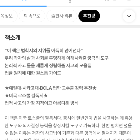
0
품목정보
책 속으로
출판사 리뷰
추천평
책소개
“이 책은 법학서의 지위를 아득히 넘어선다”
우리 각자의 삶과 사회를 투명하게 이해시켜줄 궁극의 도구
논리적 사고 틀을 새롭게 정립해줄 사고의 모음집
법률 원칙에 대한 원스톱 가이드
★예일대·시카고대·BCLA 법학 교수들 강력 추천★
★미국 로스쿨 필독서★
법적 사고의 가장 지적이고 아름다운 방식
이 책은 미국 로스쿨의 필독서다. 동시에 일반인이 법을 사고하는 데 유용
한 도구와 의사결정 능력을 향상시킬 도구로 가득하다. 한번 펼치면 덮을
수 없는 이유는 저자의 사고법이 기존과 다른 영역에서 펼쳐지기 때문이