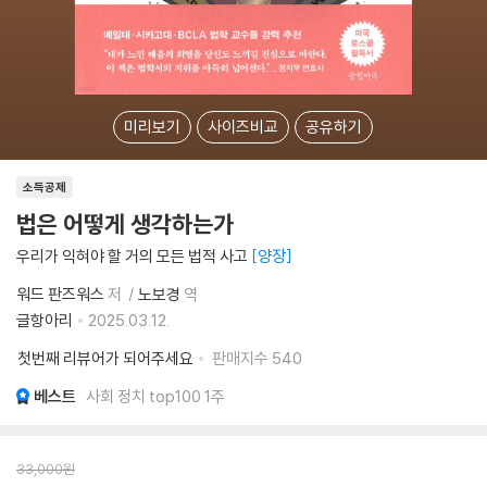
미리보기
사이즈비교
공유하기
소득공제
법은 어떻게 생각하는가
우리가 익혀야 할 거의 모든 법적 사고
양장
워드 판즈워스
저
노보경
역
글항아리
2025.03.12.
첫번째 리뷰어가 되어주세요
판매지수
540
베스트
사회 정치 top100 1주
33,000
원