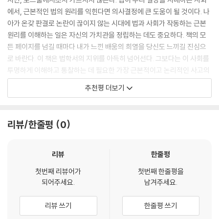
실제로 차선책은 종종 그 부작용(혹은 ‘외부 비용’, 나중에 더 자세히 살펴
라도 비용 낭비가 심해 지지하기 어렵다. 그보다 훨씬 더 적은 돈이 드는 철
에서, 근본적인 법의 원리를 익힌다면 의사결정에 큰 도움이 될 것이다. 나
볼 예정이다)으로 인해 더 나쁜 결과를 낳기도 한다. 하나의 시장 실패를
조망 설치는 설령 예기치 못한 사고를 유발하더라도 상당한 보호 효과를
아가 온갖 판결로 논란이 끊이지 않는 시대에 법과 사회가 작동하는 근본
바로잡을 때, 불가피하게 바로잡지 못한 또 다른 시장 실패에 더 많은 압력
발휘하므로 충분하다. 즉 법관은 이런 사건에서 피해자의 비용만이 아니라
원리를 이해하는 일은 자신의 가치관을 정립하는 데도 중요하다. 책의 모
이 가해질 수 있기 때문이다.
사회 전체적으로 발생하는 비용의 총합을 고려하므로 현 상태로 내버려두
든 페이지를 넘길 때마다 내가 느낀 배움의 희열을 당신도 느끼길 진심으
--- p.63
는 게 최선이라고 결론 내릴 수 있다. 결국 이 운전자는 스스로 손해를 부담
로 바란다. 이 책은 법학서의 지위를 아득히 넘어선다. 그보다는 이 사회를
해야 한다. 목장 주인이 더 이상 할 수 있는 일이 없기 때문에 그에게 부담
투명하게 이해하고 통찰하는 데 필요한 가장 근본적이고 논리적인 사고의
다수의 법 규칙은 사람들이 자신의 결정으로 영향받는 모든 것에 대해 단
을 지우지 않는 것이 원칙이다.
기틀을 새로 짜게 해주는 궁극의 도구다.
독 소유자 입장에서 행동하게 하려는 노력이라 할 수 있다.
추천평 더보기
--- p.75
- 정지우 (변호사·작가)
저자는 곧장 이와 유사한 사례를 반복해서 제시한다. 크리켓 경기장에 10
피트 높이의 담장이 쳐져 있다. 어떤 사람이 친 공이 이 담장을 넘어가 이웃
이러한 사례들은 가장 저렴한 비용으로 피해 발생을 막을 수 있었던 사람
이 책은 모든 법 분석가가 늘 몸에 지녀야 할 도구로 가득하다. 이 야심찬
리뷰/한줄평
0
주민에게 상해를 입혔다면 그 주민은 경기장 소유주에게 배상을 요구할 수
에게 피해에 대한 법적 책임을 묻는 것의 이점이 무엇인지 보여준다. 바로
저서는 법 분석을 위한 필수 도구가 무엇인지에 관한 열띤 논쟁에 불을 지
있을까? 그 주민은 담장을 5피트만 더 높였다면 공이 넘어오는 것을 막았
쉽다는 것이다. 발파 작업에 당신이 충분히 주의를 기울였는지를 법원에서
필 것이다.
으리라고 주장한다. 이것은 언뜻 타당하게 들린다. 그렇지만 법학자는 이
리뷰
한줄평
파악하려면 시간이 걸릴 수밖에 없다. 증언도 들어야 하고, 전문가에게 의
것을 한계적 시각으로 바라본다. 그리고 그는 이 주민의 사고방식이 옳지
- 이언 에어스 (예일대학 로스쿨 타운젠드 교수)
뢰하는 비용도 추가될 것이다. 반면 폭발을 일으킨 주체가 결과에 대해 책
않다고 판단 내린다. 왜냐하면 15피트 높이의 담장이 낼 효과의 대부분은 1
첫번째 리뷰어가
첫번째 한줄평을
임져야 한다는 사실을 모든 사람이 알고 있다면 사건은 훨씬 간단해진다.
되어주세요.
남겨주세요.
0피트 높이에서도 이미 확보했다고 여겨지기 때문이다. 공 100만 개 중 하
정말 놀라운 책. 법철학과 법학 방법론의 중요하고도 독특한 틈새를 장악
--- p.89
나가 이 담장을 넘어가 상해를 입히는 비용보다 담장을 5피트 높이지 않음
한 이 책의 묘미는 법 규칙 분석을 위한 방법은 물론 경제학, 심리학, 사회
리뷰 쓰기
한줄평 쓰기
으로써 확보하는 저렴한 비용이 더 효율적이며, 따라서 소유주에게는 더
학, 법학, 증거법 등의 결실을 포괄하는 데 있다. 전문가나 일반인 모두에게
법은 종종 계약에 대해 당사자가 원하지 ‘않을 만한’ 채무 불이행 조건을 보
이상의 조치가 필요 없다는 결론이 도출된다.