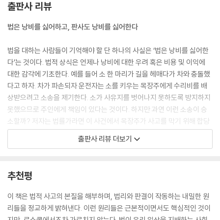
출판사 리뷰
낭비를 옹호하는 사람은 아무도 없다. 낭비가 발생했을 때 우리는 일반적
법은 낭비를 싫어하고, 판사도 낭비를 싫어한다
으로 계약에서 벗어난 것으로 간주할 수 있다.
--- p.45
법을 대하는 사람들이 기억해야 할 단 하나의 사실은 ‘법은 낭비를 싫어한
다’는 것이다. 법적 상식은 언제나 낭비에 대한 우려 혹은 비용 및 이익에
한계적 사고의 핵심은 모든 사람이 아니라 현재 새 차 구입에 적극적이지
대한 감각에 기초한다. 예를 들어 소 한 마리가 길을 헤매다가 차와 충돌했
않은 어떤 사람들은 대안을 선택할 거라는 데 있다. 대안 선택은 그들 자신
다고 하자. 차가 파손되자 운전자는 소를 키우는 목장주에게 수리비를 배
의 한계 사이에서 일어난다.
상받으려고 소송을 제기한다. 소가 사유지를 벗어나지 못하도록 방지하지
--- p.54
못했으므로 주인에게 책임이 있다는 것이다. 하지만 과연 이런 소송이 승
소할까? 저자는 법률가라면 이 사건에서 목장주가 사고를 막기 위해 합당
우리는 세상이 효율적으로 돌아가는 것을 보고 싶어한다. 하지만 그럴 수
한 주의를 기울였는지 여부만 따질 거라고 말한다. 여기서 ‘합당함’이란 ‘완
출판사 리뷰 더보기
없다면 할 수 있는 한 효율적으로 돌아가도록 해야 한다. 그렇지 않은가?
벽함’을 뜻하지 않는다. 법원은 목장주가 철조망을 설치했더라도 소가 탈
다시 말하지만, 반드시 그런 것은 아니다. ‘차선’의 변화에 만족하는 것은
출해 충돌 사고를 일으키는 것은 어쩔 수 없다고 보며, 이 경우 목장주는 배
실제 득보다 실이 클 수 있다. 다른 곳에서 비효율적인 대체 효과(낭비를
상할 의무가 없다. 어떻게 이런 결과가 나올 수 있을까?
추천평
초래)를 야기할 수 있고, 첫 번째 변화가 만들어놓은 이로움이 무엇이든 그
것을 상쇄해버릴 수도 있기 때문이다.
이 질문에 답하는 데 가장 중요한 기준은 ‘낭비’다. 어떤 소도 탈출하지 못
이 책은 법적 사고의 본질을 해부하며, 법리와 판결이 작동하는 내밀한 원
--- p.61
하게 하는 유일한 방법은 목장 주변에 높은 담을 둘러치고 경비원을 두는
리들을 정교하게 밝혀낸다. 이런 원리들은 근본적이면서도 핵심적인 것이
것이겠지만 그러려면 엄청난 돈이 든다. 이는 사고를 예방할 수 있다 하더
지만, 로스쿨에서조차 가르치지 않는다. 법이 우리 일상을 지배하는 사회