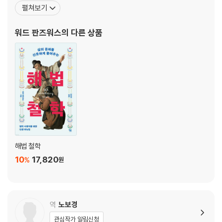
법학대학원에서 15년간 가르치며 부학장을 지냈고, 2012~2022년
펼쳐보기
당국의 전문 용어 및 분석 틀까지 모두 포괄하면서 적용시킨다. 법이 경제
까지 텍사스 법학대학원 학장을 지냈다. 저서로는 『법률 분석가The
학과 가장 잘 어울리는 이유는 둘 다 ‘실행’과 관련되기 때문이며, 이 두 학
17장 규칙과 기준
Legal Analyst』, 『고전에서 배우는 영어 수사학Classical English
워드 판즈워스
의 다른 상품
문은 결합의 시너지를 최대치로 이끌어낸다. 사유와 생각은 구체적인 사례
18장 미끄러운 경사길_유진 볼로흐 공저
Rhetoric』, 『소크라테스의 방
를 통해 세부 논쟁에 직면함으로써 유연성과 현실성을 확보하게 된다. 이
19장 음향 분리
책에서 소개하는 일상의 사건들은 비슷한 유형의 사건으로 되풀이해 제시
20장 재산권 규칙과 책임 규칙
됨으로써 우리 사고가 고착되지 않고 전환의 기점을 마련하도록 강력하게
21장 기준
추동하고 있다.
4부 심리학
22장 지불 의사액과 수용 의사액: 소유 효과 및 관련 개념들
23장 사후확증 편향
24장 틀 짜기(프레임) 효과
해법 철학
25장 닻 내림 효과
10
17,820
%
원
26장 자기고양적 편향(귀인 오류를 중심으로)
5부 증명 문제
역
노보경
27장 추정
관심작가 알림신청