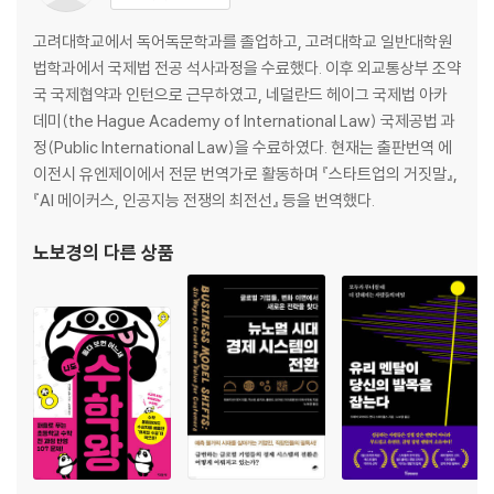
28장 입증 기준
29장 곱의 법칙
고려대학교에서 독어독문학과를 졸업하고, 고려대학교 일반대학원
30장 기저율
법학과에서 국제법 전공 석사과정을 수료했다. 이후 외교통상부 조약
31장 가치와 시장
국 국제협약과 인턴으로 근무하였고, 네덜란드 헤이그 국제법 아카
데미(the Hague Academy of International Law) 국제공법 과
정(Public International Law)을 수료하였다. 현재는 출판번역 에
이전시 유엔제이에서 전문 번역가로 활동하며 『스타트업의 거짓말』,
『AI 메이커스, 인공지능 전쟁의 최전선』 등을 번역했다.
노보경
의 다른 상품