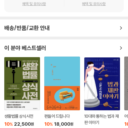
궁극의 ‘도구 모음집’이 될 것이다.
충하기도 한다. 왜일까? 그렇게 하면 (자신들이 원치 않는 조건을 법이 설
혜택 및 유의사항
혜택 및 유의사항
- 데이비드 베더먼 (에모리대학 법학전문대학원 교수)
정하는 것을 바라지 않으므로) 해당 문제에 대한 당사자 간의 협상이 이루
이 책은 개별 당사자들 간의 논쟁이나 분쟁을 해결하는 데 관심을 두지 않
어질 가능성이 높아지기 때문이다. 아무래도 법이 보충할 수 있는 어떤 배
는다. 법의 가치 중 하나는 문제 해결을 위해 가장 효율적인 방법을 찾아내
경 규칙보다는 당사자 간의 대화가 더 나은 결과로 이어질 확률이 높다고
법적 추론에서 가장 핵심적인 개념들을 지적이고도 흥미진진하게 소개하
다음 사람들이 그 방법을 쓰도록 유인하는 것이기 때문이다. 가령 토지나
배송/반품/교환 안내
보는 것이다.
고 있다. 코스 정리, 죄수의 딜레마, 재산권 규칙, 책임 규칙 등을 둘러싼 혼
그 밖의 재원을 개발ㆍ관리하는 사람의 수고를 헛되게 하지 않는 것이 재
--- p.136
돈의 안개를 걷어내며 거기 숨겨진 심오하고도 명쾌한 통찰력의 세계를 드
산권에 유익하다면, 계약은 그 권리를 가장 잘 활용할 사람에게 이전시킨
러낸다. 독자들은 거의 모든 법적 쟁점을 분석·검토하는 데 유용한 생각의
이 분야 베스트셀러
다는 점에서 유익한 것이고, 만약 어떤 이유로 매매가 이뤄질 수 없다면 이
중요한 것은 협상에 비용이 들지 않는다면 권리를 위해 가장 많은 돈을 지
도구 모음을 얻을 것이다.
결과는 낭비로 간주될 수 있다. 저자가 보는 사회 전체 그리고 법률가의 입
불하려는 당사자에게 해당 권리가 주어진다는 것이다.
장은 간단명료하고 단호하다.
- 우나 해서웨이 (예일대학 로스쿨 교수)
--- p.141
ㆍ낭비를 옹호하는 사람은 아무도 없다.
모든 로스쿨에서 분석 수준을 높일 수 있는 드문 책이다. 법률 도구가 얼마
법이 창출하는 권리 자체보다는 권리가 침해되었을 때 법이 제공하는 구제
ㆍ규칙은 사람들이 어떤 입장에 처하기 전에 그들의 비용을 낮춰주는 기
나 다양하고 강력한지 상기하고 싶은 모든 사람에게 필독서다.
방식을 살펴보는 게 법을 이해하기에 더 나은 방법이라는 사실이다. 구제
능을 한다.
- 더글러스 릭트먼 (시카고대학 로스쿨 교수)
방식이 권리를 ‘정의한다’는 생각을 가지고 실험해보도록 하자.
ㆍ효율성은 정확하게는 낭비의 제거라 할 수 있다.
--- p.303
ㆍ효율성을 법적 목표로 삼는 것은 논쟁의 여지가 있다. 다만 이것은 효용
법학과 법률적 방법론의 문헌에서 귀중하고 독특한 위치를 차지하고 있는
보다는 모두의 부를 극대화하는 것을 목표로 삼는 수정된 공리주의라 할
일반적으로 법원은 참이나 거짓을 선언하지 않는다. 그것은 굉장히 어려운
걸출한 책이다. 한정된 지면에서 광범위한 주제를 다루며, 흥미로운 예시
수 있고, 공리주의는 논란의 여지가 있다.
생활법률 상식사전
편들어 드립니다
10대와 통하는 법과 재
어
일이다. 통상 법원은 ‘개연성’을 추정하고자 할 뿐이다. 더 정확하게는, 주
와 관찰로 넘친다. 이 명확한 글쓰기를 선보이는 책은 법학도, 변호사뿐 아
판 이야기
10
22,500
10
18,000
1
%
%
원
원
장이 진실이라는 증거가 결정(형사 유죄판결, 민사 소송에서의 평결, 법령
니라 법에 관심 있는 일반인들에게도 유용하다.