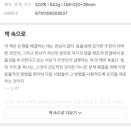
쪽수, 무게, 크기
520쪽 | 942g | 148*220*38mm
ISBN13
9791169093637
책 속으로
이 책은 논쟁을 해결하는 데는 관심이 없다. 효율성에 입각한 주장이 어떠
한 것인지, 그리고 판사가 자신의 임무로 여기지 않을 때조차 판결에서 효
율성을 추구한다고 보는 이유가 무엇인지 설명하는 게 이 책의 목표다. 법
의 가치 중 하나는, 그것이 선도적인 것이든 아니든 문제 해결을 위해 가장
효율적인 방법을 찾아낸 다음 사람들이 그 방법을 사용하도록 유인을 제공
하는 것이다.
--- p.41
우리는 법이 계약의 실행에 호의적이라는 것을 추정할 수 있으며, 어렵지
않게 그 이유를 이해할 수 있다. 우리는 두 당사자가 각자 의사에 따라 스스
책 속으로 더보기
로를 더 이롭게 함으로써 자원이 더욱 가치 있게 사용될 기회가 낭비되는
걸 원하지 않는다.
--- p.44