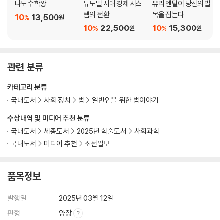
나도 수학왕
뉴노멀 시대 경제 시스
유리 멘탈이 당신의 발
템의 전환
목을 잡는다
10
13,500
%
원
10
22,500
10
15,300
%
%
원
원
관련 분류
카테고리 분류
국내도서
사회 정치
법
일반인을 위한 법이야기
수상내역 및 미디어 추천 분류
국내도서
세종도서
2025년 학술도서
사회과학
국내도서
미디어 추천
조선일보
품목정보
발행일
2025년 03월 12일
판형
양장