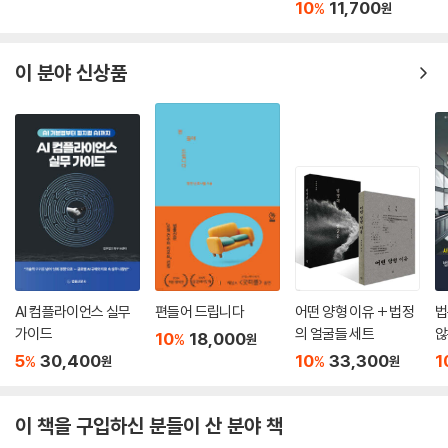
오해를 방지하기 위해 덧붙이자면 이 책의 도구들은 효율성이 법 체제의
10
11,700
%
원
또는 규칙의 폐지에 관한 의견, 사실심 판결을 뒤집는 항소심 판결 등)을
- 대니얼 파버 (캘리포니아대학 버클리캠퍼스 법학 교수)
주목표라거나 혹은 효율성이 언제나 중요하다는 신념을 전제로 하지 않는
정당화할 수 있는 기준을 충분히 충족하는지를 판단한다.
다. 다만 어떤 결정이 다른 결정보다 더 많은 비용을 발생시킨다거나 이익
이 분야 신상품
--- p.399
보다 손해가 더 크다고 지적하는 것은 거의 늘 흥미로운 일이며, 다른 것들
도 중요하다는 데 모두가 동의한다 해도 이 책에서의 논리가 결정적인 것
으로 판명되곤 한다. 저자는 한발 더 나아가 중요한 것은 질문의 방식이라
고 강조한다. 질문을 던질 때 포괄적이거나 보편적인 타깃을 삼으면 안 된
다. 예컨대 은행에 강도가 들어 고객을 인질로 삼아 은행 직원에게 돈을 내
놓으라고 협박할 때 직원의 대응은 ‘한계적’ 은행과 ‘한계적’ 강도를 상정한
바탕에서 이뤄져야 한다. 현실적이 아니라고 비판받을지언정 법 규칙의 목
적은 한계 내에서 행위의 실행을 감소시키는 데 있기 때문이다. 따라서 법
체제 아래 사는 누구든 중요한 것은 올바른 한계적 질문을 할 줄 아는 것이
다.
AI 컴플라이언스 실무
편들어 드립니다
어떤 양형 이유 + 법정
법
가이드
의 얼굴들 세트
않
10
18,000
%
원
한계적 사고를 하게 되면 우리는 자신의 행위가 유발하는 모든 비용을 인
5
30,400
10
33,300
1
%
%
원
원
지한 뒤 행위를 그치는 것이 아니라, 다음 대체 행위의 실행 여부를 스스로
판단할 수 있게 된다. 즉 법이란 어떤 행동을 하거나 못 하도록 사람들을 유
인하는 게 아니라, 사람들이 대안을 선택하도록 만들며, 논쟁이 발생할 때
이 책을 구입하신 분들이 산 분야 책
경각심을 갖도록 하는 것이다. 여기서 제시한 예시는 극히 일부다. 이 책은