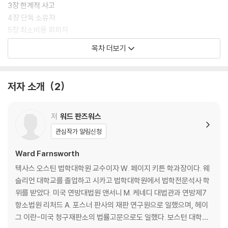
이 책은 어떤 식으로든 ‘낭비’하지 않는 비용 절감식 사고와 사회 시스템,
3장 한계적 사고
그리고 여기서 발견되는 윤리적 감각을 추구한다. 다시 말해 저자는 모든
4장 단독 소유자
사건, 사고, 상황에서 비용의 최소화와 부의 극대화를 추구한다. (오해를
5장 최소비용 회피자
방지하기 위해 말하자면, 이것은 흔히 생각하는 경제적 합리주의와는 다르
6장 행정 비용
목차 더보기
다. 왜냐하면 저자는 경제적 합리주의 아래에서 정의와 자비 같은 도덕적
7장 지대
덕목이 얼마나 끔찍이 무시되어왔는가를 지적하기 때문이다. 게다가 사회
8장 코스 정리
가 법조인들의 지대 추구 활동의 장으로 변질되는 것에 대한 비판도 이 책
저자 소개
2
의 바탕에 흐르는 기조다.) 법을 경제학의 언어와 결합시키면 분석적 측면
2부 신뢰, 협력 그리고 복수의 행위자들을 위한 기타 문제들
에서 가장 뛰어난 효과를 발휘한다. 저자는 법률적 도구들을 10쪽 안팎의
짧은 장으로 써서 백과사전처럼 책을 구성했는데, 이런 효율성은 글쓰기
9장 대리_에릭 포즈너 공저
저
워드 판즈워스
방식과 문체에서도 곧 드러난다. 31장으로 구성된 매 장마다 최대한 다면
10장 죄수의 딜레마
관심작가 알림신청
적인 사고 속에서도 명쾌한 결론이 도출된다. 그러면서도 그 언어는 매우
11장 공공재
아름답다. 소크라테스 대화법의 논증이나 고대 영어 수사학 연구에 있어
12장 사슴 사냥
Ward Farnsworth
전문가인 저자의 언어는 지적인 질문으로 책의 질적 두께감을 더해간다.
13장 치킨 게임
텍사스 오스틴 법학대학원 교수이자 W. 페이지 키튼 학과장이다. 웨
14장 폭포
슬리언 대학교를 졸업하고 시카고 법학대학원에서 법학전문석사 학
이 책은 죄수의 딜레마와 같은 게임 이론, 낭비의 최소화 및 효율성과 같은
15장 투표의 역설
위를 받았다. 미국 연방대법원 앤서니 M. 케네디 대법관과 연방제7
린 경영, 사후확증 편향과 같은 심리학의 원리, 미끄러운 경사길과 같은 법
16장 억제된 시장_솔 레브모어 공저
항소법원 리처드 A. 포스너 판사의 재판 연구원으로 일했으며, 헤이
학의 아이디어를 종합해 현실에서 우리 사고가 가능한 기술들을 총동원한
그 이란-미국 청구재판소의 법률고문으로도 일했다. 보스턴 대학교
다. 특히 상업, 기업, 금융 관련 업무를 다루는 변호사와 판사, 검사, 규제
3부 법학