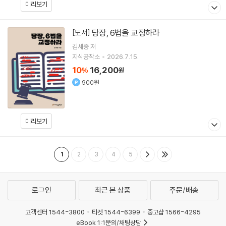
미리보기
당장, 6법을 교정하라
[도서]
김세중
저
지식공작소
2026.7.15.
10
16,200
%
원
900원
미리보기
1
2
3
4
5
로그인
최근 본 상품
주문/배송
고객센터 1544-3800
티켓 1544-6399
중고샵 1566-4295
eBook 1:1문의/채팅상담