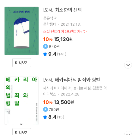
최소한의 선의
[도서]
문유석
저
문학동네
2021.12.13.
스틸 펜트레이 (포인트 차감)
10
15,120
%
원
840원
9.4
(
141
)
미리보기
베카리아의 범죄와 형벌
[도서]
체사레 베카리아
저
볼테르
해설
김용준
역
이다북스
2022.4.28.
10
13,500
%
원
750원
8.4
(
15
)
미리보기