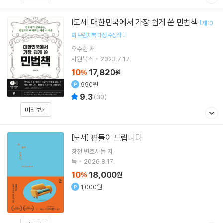
대한민국에서 가장 쉽게 쓴 민법책
[도서]
[
제10
]
회 브런치북 대상 수상작
오수현
저
시원북스
2023.7.17.
10
17,820
%
원
990원
9.3
(
30
)
미리보기
편들어 드립니다
[도서]
창천 변호사들
저
독
2026.8.17.
10
18,000
%
원
1,000원