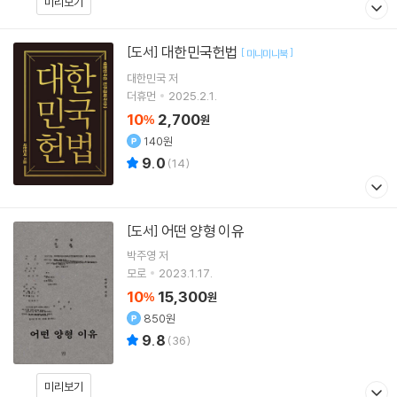
미리보기
대한민국헌법
[도서]
[
]
미니미니북
대한민국 저
더휴먼
2025.2.1.
10
2,700
%
원
140원
9.0
(
14
)
어떤 양형 이유
[도서]
박주영
저
모로
2023.1.17.
10
15,300
%
원
850원
9.8
(
36
)
미리보기