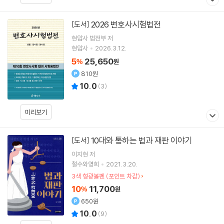
2026 변호사시험법전
[도서]
현암사 법전부
저
현암사
2026.3.12.
5
25,650
%
원
810원
10.0
(
3
)
미리보기
10대와 통하는 법과 재판 이야기
[도서]
이지현
저
철수와영희
2021.3.20.
3색 형광볼펜 (포인트 차감)
10
11,700
%
원
650원
10.0
(
9
)