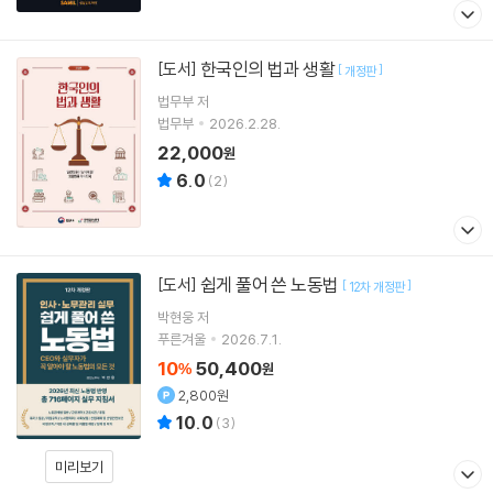
한국인의 법과 생활
[도서]
[
]
개정판
법무부 저
법무부
2026.2.28.
22,000
원
6.0
(
2
)
쉽게 풀어 쓴 노동법
[도서]
[
]
12차 개정판
박현웅
저
푸른겨울
2026.7.1.
10
50,400
%
원
2,800원
10.0
(
3
)
미리보기