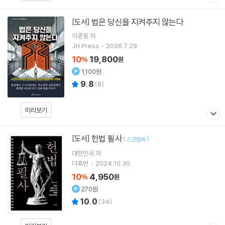
법은 당신을 지켜주지 않는다
[도서]
이광웅
저
JH Press
2026.7.29.
10
19,800
%
원
1,100원
9.8
(
8
)
미리보기
헌법 필사
[도서]
[
]
스프링북
대한민국
저
더휴먼
2024.10.30.
10
4,950
%
원
270원
10.0
(
34
)