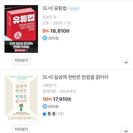
유튜법
[도서]
[
]
개정판
신상진
저
드루
2026.7.31.
5
18,810
%
원
390원
미리보기
일생에 한번은 헌법을 읽어라
[도서]
이효원
저
현대지성
2024.8.5.
10
17,910
%
원
990원
9.6
(
78
)
미리보기