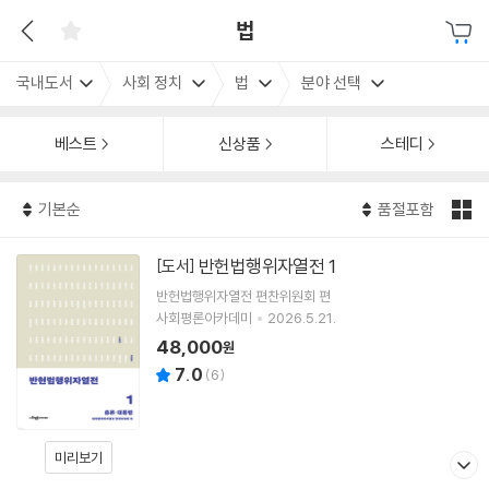
법
국내도서
사회 정치
법
분야 선택
베스트
신상품
스테디
기본순
품절포함
반헌법행위자열전 1
[도서]
반헌법행위자열전 편찬위원회
편
사회평론아카데미
2026.5.21.
48,000
원
7.0
(
6
)
미리보기