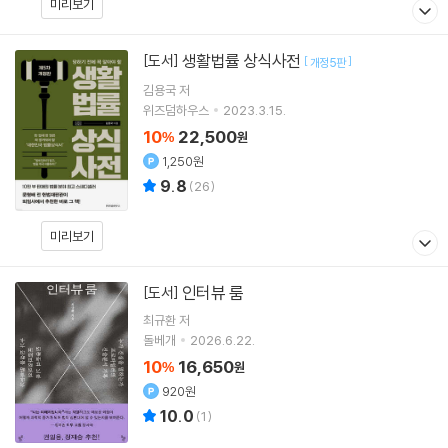
미리보기
생활법률 상식사전
[도서]
[
]
개정5판
김용국
저
위즈덤하우스
2023.3.15.
10
22,500
%
원
1,250원
9.8
(
26
)
미리보기
인터뷰 룸
[도서]
최규환
저
돌베개
2026.6.22.
10
16,650
%
원
920원
10.0
(
1
)