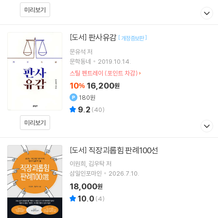
미리보기
판사유감
[도서]
[
]
개정증보판
문유석
저
문학동네
2019.10.14.
스틸 펜트레이 (포인트 차감)
10
16,200
%
원
180원
9.2
(
40
)
미리보기
직장괴롭힘 판례100선
[도서]
이원희
김우탁
저
삼일인포마인
2026.7.10.
18,000
원
10.0
(
4
)