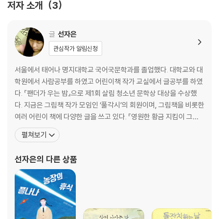
저자 소개
3
글
선자은
관심작가 알림신청
서울에서 태어나 명지대학교 국어국문학과를 졸업했다. 대학교와 대
학원에서 사람공부를 하였고 어린이책 작가 교실에서 글공부를 하였
다. 『팬더가 우는 밤』으로 제1회 살림 청소년 문학상 대상을 수상했
다. 지금은 그림책 작가 모임인 ‘풀각시’의 회원이며, 그림책을 비롯한
여러 어린이 책에 다양한 글을 쓰고 있다. 『영원한 황금 지킴이 그리
핀』, 『꼬마해녀와 물할망』, 『상여 나가는 날』을 비롯한 다수의 그림책
펼쳐보기
과 동화책 『위험한 게임 마니또』, 『화장실 귀』, 게임왕』, 『예쁜 얼굴
팝니다』, 『화장실 귀』, 『그날의 기억』 등을 썼다. 또 『계약자』『빨간 지
선자은
의 다른 상품
붕의 나나』, 『엘리스 월드』