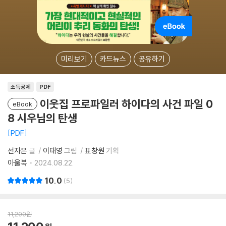
미리보기
카드뉴스
공유하기
소득공제
PDF
이웃집 프로파일러 하이다의 사건 파일 0
eBook
8 시우님의 탄생
PDF
선자은
글
이태영
그림
표창원
기획
아울북
2024.08.22.
10.0
5
11,200
원