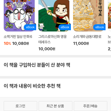
소맥거핀 일상 만화 6
그리스로마신화 영웅
소리개와 금동대향로
노
테세우스
브
10
10,080
11,000
%
원
원
10,000
2
원
이 책을 구입하신 분들이 산 분야 책
이 책과 내용이 비슷한 추천 책
로그인
최근 본 상품
주문/배송