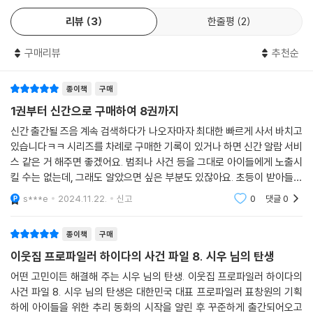
리뷰
3
한줄평
2
정의를 지키는 일은 대단하고 특별한 사람만 할 수 있는 게 아니에요. 책 속
에는 여러분과 닮은, 평범한 수사대 친구들이 나오는데요. 하나씩 특기를
구매리뷰
추천순
가졌지만 아픔과 상처, 그리고 부족한 점도 많이 있어요. 수사대 친구들은
처음에는 허둥대지만 힘을 합쳐 사건을 하나씩 해결해 나갈 거예요. 그 과
정에서 진짜 정의를 실현하게 되지요. 이 책을 읽는 어린이 친구들도 수사
종이책
구매
대의 대원이 되어 함께 사건을 해결해 보세요. 그리고 주위를 둘러보세요.
1권부터 신간으로 구매하여 8권까지
어딘가에 내가 용기 내 주길 기다리는 사건들이 있을지도 모릅니다.
신간 출간될 즈음 계속 검색하다가 나오자마자 최대한 빠르게 사서 바치고
있습니다ㅋㅋ 시리즈를 차례로 구매한 기록이 있거나 하면 신간 알람 서비
☞ 이 책을 먼저 읽은 ‘어린이 추리 평가단’이 보낸 뜨거운 찬사
스 같은 거 해주면 좋겠어요. 범죄나 사건 등을 그대로 아이들에게 노출시
킬 수는 없는데, 그래도 알았으면 싶은 부분도 있잖아요. 초등이 받아들일
“〈해리 포터〉만큼 흥미진진하다.”_2학년 조*린
수 있는 수위로 된 이야기라 흥미롭게 잘 읽고 있습니다.
s***e
2024.11.22.
신고
0
댓글
0
“〈셜록 홈스〉 보는 것처럼 재미있다!”_2학년 이*루, 이*라
종이책
구매
이웃집 프로파일러 하이다의 사건 파일 8. 시우 님의 탄생
“추리 소설 마니아인데 멈출 수 없는 재미가 있었어요.”_4학년 권*서
어떤 고민이든 해결해 주는 시우 님의 탄생. 이웃집 프로파일러 하이다의
“친구들에게 읽어 주고 싶은 책.”_5학년 이*준
사건 파일 8. 시우 님의 탄생은 대한민국 대표 프로파일러 표창원의 기획
하에 아이들을 위한 추리 동화의 시작을 알린 후 꾸준하게 출간되어오고