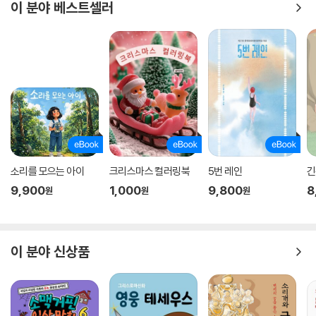
이 분야 베스트셀러
소리를 모으는 아이
크리스마스 컬러링북
5번 레인
긴
9,900
1,000
9,800
8
원
원
원
이 분야 신상품