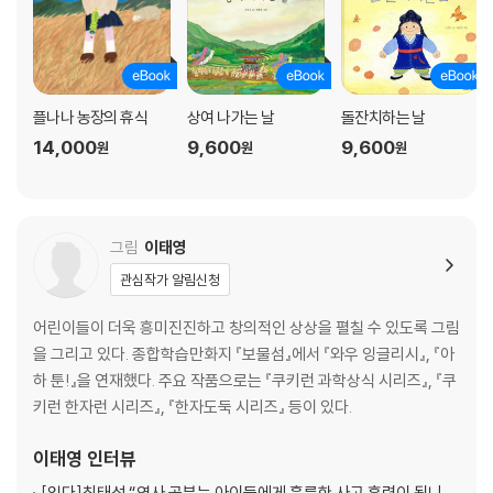
플나나 농장의 휴식
상여 나가는 날
돌잔치하는 날
14,000
9,600
9,600
원
원
원
그림
이태영
관심작가 알림신청
어린이들이 더욱 흥미진진하고 창의적인 상상을 펼칠 수 있도록 그림
을 그리고 있다. 종합학습만화지 『보물섬』에서 『와우 잉글리시』, 『아
하 툰!』을 연재했다. 주요 작품으로는 『쿠키런 과학상식 시리즈』, 『쿠
키런 한자런 시리즈』, 『한자도둑 시리즈』 등이 있다.
이태영
인터뷰
[읽다]
최태성 “역사 공부는 아이들에게 훌륭한 사고 훈련이 됩니