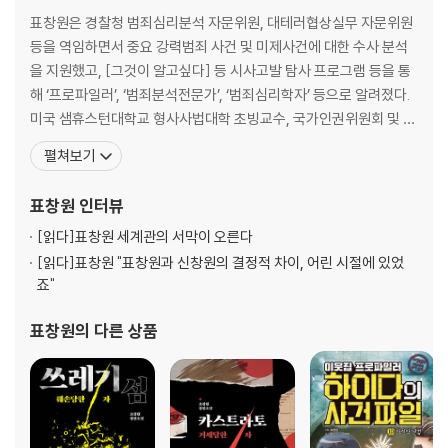
표창원은 경찰청 범죄심리분석 자문위원, 대테러협상실무 자문위원
등을 역임하면서 중요 강력범죄 사건 및 미제사건에 대한 수사 분석
을 지원했고, [그것이 알고싶다] 등 시사고발 탐사 프로그램 등을 통
해 ‘프로파일러’, ‘범죄분석전문가’, ‘범죄심리학자’ 등으로 알려졌다.
미국 샘휴스턴대학교 형사사법대학 초빙교수, 국가인권위원회 및 법
무부 자문위원 등을 지냈다. 2012년 12월 제18대 대선 당시 불거진
펼쳐보기
국정원의 여론조작 의혹 사건을 철저히 수사해야 한다는 주장을 했다
가 경찰대학 교수의 ‘정치적 중립 위반’이라는 공격을 받았고, 철저한
표창원
인터뷰
수사를 계속적으로 촉구하기 위해 경찰대학 교수직
[읽다]
표창원 세계관의 서막이 오른다
[읽다]
표창원 "표창원과 신창원의 결정적 차이, 어린 시절에 있었
죠"
표창원
의 다른 상품