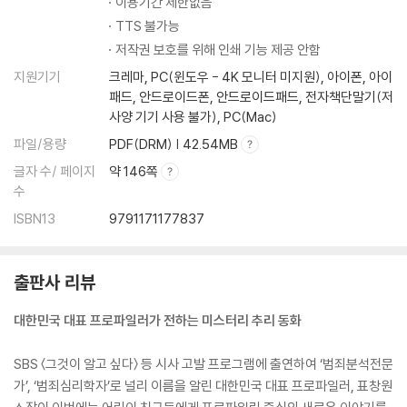
이용기간 제한없음
TTS 불가능
저작권 보호를 위해 인쇄 기능 제공 안함
지원기기
크레마, PC(윈도우 - 4K 모니터 미지원), 아이폰, 아이
패드, 안드로이드폰, 안드로이드패드, 전자책단말기(저
사양 기기 사용 불가), PC(Mac)
파일/용량
PDF(DRM) | 42.54MB
글자 수/ 페이지
약 146쪽
수
ISBN13
9791171177837
출판사 리뷰
대한민국 대표 프로파일러가 전하는 미스터리 추리 동화
SBS 〈그것이 알고 싶다〉 등 시사 고발 프로그램에 출연하여 ‘범죄분석전문
가’, ‘범죄심리학자’로 널리 이름을 알린 대한민국 대표 프로파일러, 표창원