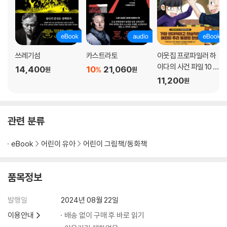
쓰레기섬
카스트라토
이웃집 프로파일러 하
이다의 사건 파일 10 마
14,400
10
21,060
%
원
원
지막 대결
11,200
원
관련 분류
eBook
어린이 유아
어린이 그림책/동화책
품목정보
발행일
2024년 08월 22일
이용안내
배송 없이 구매 후 바로 읽기