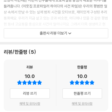
소장이 이번에는 어린이 친구들에게 프로파일링 중심의 새로운 이야기를
들려줍니다. 〈이웃집 프로파일러 하이다의 사건 파일〉은 우리의 평범한 일
상 속에서 만날 수 있는 실제 범죄 사건을 모티브로, 재미있게 구성된 추리
동화예요. 우리가 지금 살고 있는 곳과 비슷한, 어디에나 있을 것 같은 평범
한 동네 고요동을 중심으로 사건이 일어나지요. 그래서 더욱 생생하고 현
실감 넘치는 미스터리가 펼쳐진답니다. 동화가 끝난 후에는 표창원 소장이
출판사 리뷰 더보기
쓴 ‘표 소장의 추리 매뉴얼’을 통해 추리 용어와 상식, 배경지식을 얻을 수
있어요. 추리 퀴즈를 통해 실전 추리 연습도 할 수 있고요. 책을 다 읽고 나
면 추리가 어렵지 않게 느껴지는 것은 물론, 읽다 보면 풍부한 상상력과 매
리뷰/한줄평
5
서운 논리력, 추리력도 자연스럽게 얻을 거예요.
정의로운 일에 용기를 내 가는 하이다와 친구들
리뷰
한줄평
10.0
10.0
〈이웃집 프로파일러 하이다의 사건 파일〉은 어린이 프로파일러 하이다와
친구들이 미스터리한 사건 파일을 중심으로 벌어지는 사건을 해결해 가며
사회의 정의를 찾아가는 동화예요. 우리 사회가 서로 믿고 안심하며 살아
리뷰 쓰기
한줄평 쓰기
갈 수 있는 곳이 되려면, 어떤 순간에도 정의는 꼭 지켜져야 하지요. 정의로
운 행동을 하면 손해를 본다고 생각하는 사람들도 있지만, 긴 역사를 돌이
혜택 및 유의사항
혜택 및 유의사항
켜 보면 정의는 때로 천천히 오지만 반드시 온다는 것을 알 수 있어요.