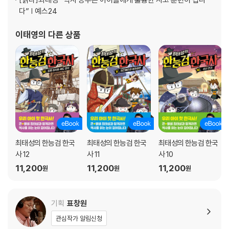
다” | 예스24
이태영
의 다른 상품
최태성의 한능검 한국
최태성의 한능검 한국
최태성의 한능검 한국
사 12
사 11
사 10
11,200
11,200
11,200
원
원
원
기획
표창원
관심작가 알림신청