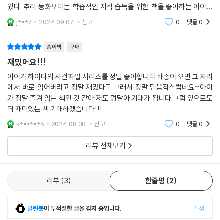
있다. 추리 동화보다는 학습적인 지식 습득을 위한 책을 좋아하는 아이도
“내가 본 어떤 추리 동화보다 재미있다.”_5학년 김*희
기다리고 함께 읽는 시리즈로 자리 잡았다. 이웃집 프로파일러 하이다의
j***7
2024.09.07.
신고
0
댓글
0
사건 파일 8. 시우
“안 돼! 이 책은 너무 재미있어서 나만 읽고 싶어요. 저도 프로파일러가 되
어 사건을 파헤쳐 나가는 어린이 수사 대원이 되고 싶어요. 억울한 사고를
종이책
구매
당하는 친구들을 위해 정의로운 프로파일러가 되어 가는 이 책의 여정이
재밌어요!!!
기대돼요.”_5학년 김*우
아이가 하이다의 사건파일 시리즈를 정말 좋아합니다.배송이 오면 그 자리
에서 바로 읽어버리고 정말 재밌다고 그래서 정말 믿음직스럽네요~아이
“내가 어린이 수사 대원이 되어 책 속에서 같이 호흡하고 움직이는 것 같
가 정말 즐겨 읽는 책인 것 같아 저도 덩달아 기대가 됩니다.그럼 앞으로도
다.”_4학년 김*은
더 재미있는 책 기대하겠습니다!!!
k******5
2024.08.30.
신고
0
댓글
0
“추리 동화가 이렇게 재미있는 줄 처음 알았어요!”_4학년 이*서
리뷰 전체보기
“나도 프로파일러한테 스카우트를 당하고 싶다.”_5학년 김*
리뷰
3
한줄평
2
클린봇
이 부적절한 글을 감지 중입니다.
설정