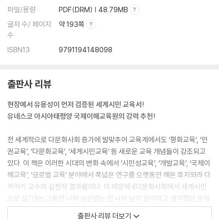
파일/용량
PDF(DRM) | 48.79MB
글자 수/ 페이지
약 193쪽
수
ISBN13
9791194148098
출판사 리뷰
현장에서 유용성이 먼저 검증된 세계시민 교육서!
유네스코 아시아태평양 국제이해교육원의 강력 추천!
전 세계적으로 다문화사회 증가에 발맞추어 교육계에서도 ‘평화교육’, ‘인
권교육’, ‘다문화교육’, ‘세계시민교육’ 등 새로운 교육 개념들이 강조되고
있다. 이 책은 이러한 시대의 변화 속에서 ‘시민성교육’, ‘개발교육’, ‘국제이
해교육’, ‘글로벌 교육’ 분야에서 폭넓은 연구를 오랫동안 해온 후지와라 다
카아키 교수의 실천적 결과물이다. 이 때문에 《다문화사회에서 세계시민
으로 살기》는 그동안 나와 상관없는 먼 나라 남의 일이라고 생각했던 문제
가 나와 내 주변인에게도 영향을 미치는 중요한 문제이고, 다음으로 미루
출판사 리뷰 더보기