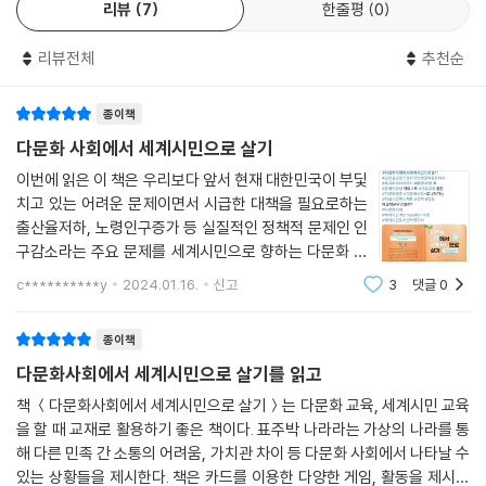
리뷰
7
한줄평
0
는 완성도를 갖추게 되었다.
리뷰전체
추천순
교사와 학습자를 모두를 위한 실용적이고 촘촘한 시뮬레이션 설계
다문화사회 관련 통계 및 연구 자료 풍부
종이책
수업에 필요한 역할 시뮬레이션 카드와 영상 자료 제공
다문화 사회에서 세계시민으로 살기
《다문화사회에서 세계시민으로 살기》로 학습자는 ‘표주박인’, ‘재깍인’, ‘느
이번에 읽은 이 책은 우리보다 앞서 현재 대한민국이 부딫
슨인’이라는 가상사회의 인물로 역할극을 한다. ‘표주박인’은 근대적 시민
치고 있는 어려운 문제이면서 시급한 대책을 필요로하는
생활이 보장된 나라의 국민인 동시에 이민을 받아들이는 이민 수용국 구성
출산율저하, 노령인구증가 등 실질적인 정책적 문제인 인
원으로, ‘재깍인’은 노동력과 경제력에 가치를 두는 이주민 으로, ‘느슨
구감소라는 주요 문제를 세계시민으로 향하는 다문화 사
인’은 노동보다는 자연과의 공존과 공동체에 가치를 두는 이주민으로 설정
회적 시각으로 생각해 보고자하는 것입니다. 그렇다면 추
c**********y
2024.01.16.
신고
3
댓글
0
천사에서도 직격했듯이 화학적결합을 필요로하는 세계시
되었다. 하지만 설정이라고 해도 다문화사회에서 일어날 수 있고, 현재 우
민사회로 나아가는 것이 우리 삶, 즉 내 삶과
리 사회에서 실제로 일어나고 있는 현실적인 문제들을 다루고 있어 학습자
종이책
의 흥미를 불러일으킨다.
다문화사회에서 세계시민으로 살기를 읽고
또 이민 수용국인 표주박나라에서 이주민으로 인해 발생하는 다양한 갈등
책 ＜다문화사회에서 세계시민으로 살기＞는 다문화 교육, 세계시민 교육
을 할 때 교재로 활용하기 좋은 책이다. 표주박 나라라는 가상의 나라를 통
상황은 정도에 따라 5단계로 나눠 설계되어서, 교사가 학습자의 특성에 맞
해 다른 민족 간 소통의 어려움, 가치관 차이 등 다문화 사회에서 나타날 수
게 시뮬레이션을 선택하고 활용할 수 있다. 더 나아가 다문화 공존을 가로
있는 상황들을 제시한다. 책은 카드를 이용한 다양한 게임, 활동을 제시하
막는 마음, 언어, 제도의 장벽이라는 주제를 골고루 다루면서 수업의 목표