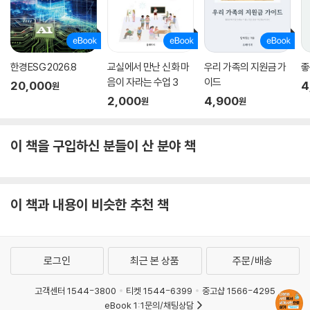
한경ESG 2026.8
교실에서 만난 신화 마
우리 가족의 지원금 가
좋
음이 자라는 수업 3
이드
20,000
4
원
2,000
4,900
원
원
이 책을 구입하신 분들이 산 분야 책
이 책과 내용이 비슷한 추천 책
로그인
최근 본 상품
주문/배송
고객센터 1544-3800
티켓 1544-6399
중고샵 1566-4295
eBook 1:1문의/채팅상담