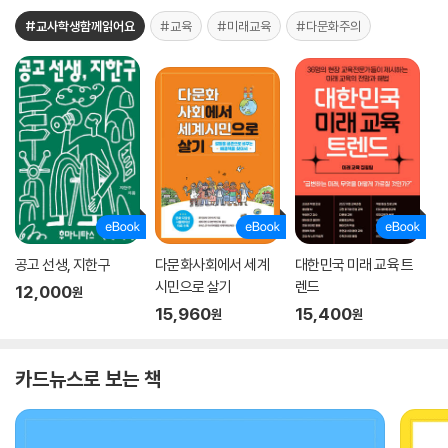
#교사학생함께읽어요
#교육
#미래교육
#다문화주의
공고 선생, 지한구
다문화사회에서 세계
대한민국 미래 교육 트
시민으로 살기
렌드
12,000
원
15,960
15,400
원
원
카드뉴스로 보는 책