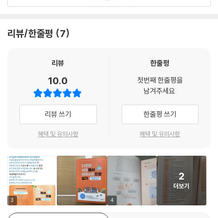
었던 문제들이 지금 당장 해결해야 하는 급박한 문제라는 사실을 인식하고
해결책을 고민할 기회를 주려는 목적이 뚜렷이 보인다.
리뷰/한줄평
7
이 책의 가장 큰 특징은 다문화사회에서는 구성원에 따라 다양한 입장과
시각이 존재하기 마련이고, 다양성이 갈등의 원인 된다는 점에 주목해 시
뮬레이션 방식을 도입하고 ‘역할극’을 활용한 점이다. 누구나 다문화사회
리뷰
한줄평
의 다수자 그룹이나 소수자 그룹에 속할 수 있으며, 이주민이나 외국인노
10.0
첫번째 한줄평을
동자가 될 수도 있음을 깨달을 때 다문화사회의 갈등을 바라보는 시각 또
남겨주세요.
한 다양해질 수 있음을 몸소 느끼게 하는 것이다. 역할극을 한 후 토론으로
해결책을 모색하는 흐름 또한 서로 다른 이들의 ‘공존’이 얼마나 쉽지 않은
리뷰 쓰기
한줄평 쓰기
것인지 체감하게 하고, 눈앞의 문제를 외면해서는 안 된다고 설득한다.
혜택 및 유의사항
혜택 및 유의사항
이러한 것이 세계시민교육을 연구하는 전문가이자 학교 현장에서 학생들
을 가르치는 교사들이 현장에서 이 책의 유용성을 먼저 확인한 후 한국어
판 출간을 제안한 이유다. 이들의 열정에 세계시민교육의 중심 기관이라
2
할 수 있는 유네스코 아시아태평양 국제이해교육원과 한국국제이해교육
더보기
학회 부회장인 김선미 교수가 감수에 참여하고 국내 상황에 맞는 각종 통
계 및 연구 자료로 내용을 보강했다. 그 결과 《다문화사회에서 세계시민으
3
4
로 살기》는 국내 ‘다문화사회’와 ‘세계시민교육’ 교재이자 참고서로 손색없