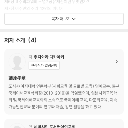
제6장 표주박파워의 소멸? 공유재산이란 무엇인가?
제7장 이주민의 소리: 12명의 이야기
목차 더보기
2부 이론 편
제8장 ‘표주박나라 문제 ’란 무엇인가?
저자 소개
4
3부 자료 편
저
후지와라 다카아키
· 한국의 다문화 현황
관심작가 알림신청
· 한국의 이민 역사
· 역할 시뮬레이션 카드?·?동영상
藤原孝章
도시샤 여자대학 인문학부(사회교육 및 글로벌 교육) 명예교수. 일본
국제이해교육학회장(2013-2018)을 역임했으며, 일본사회교육학
회 및 국제이해교육학회 소속으로 국제이해 교육, 다문화교육, 지속
가능발전교육 분야의 연구와 저술, 강연 활동을 하고 있다.
역
세계시민 도서번역연구회