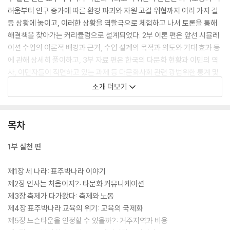
려움부터 인구 증가에 따른 환경 파괴와 자원 고갈 위협까지 여러 가지 갈
등 상황에 놓이고, 이러한 상황을 역할극으로 체험하고 나서 토론을 통해
해결책을 찾아가는 커리큘럼으로 설계되었다. 2부 이론 편은 앞선 시뮬레
이션 수업의 이론적 배경과 근거, 수업 설계의 목적과 의도와 기대 효과 등
에 관해 상세히 풀이하고, 3부 자료 편은 한국의 다문화 현황과 이민의 역
사, 이민자들이 직면하고 있는 과제 등 다문화사회 관련 광범위한 통계 및
연구 자료를 비롯해 시뮬레이션 수업에 필요한 역할 시뮬레이션 카드와 영
소개 더보기
상 자료를 다운로드할 수 있는 QR코드와 URL을 제공한다.
목차
1부 실천 편
제1장 세 나라: 표주박나라 이야기
제2장 인사는 처음이지?: 타문화 커뮤니케이션
제3장 축제가 다가왔다: 축제와 노동
제4장 표주박나라 교육의 위기: 교육의 국제화
제5장 느슨타운을 인정할 수 있을까?: 거주지역과 비용