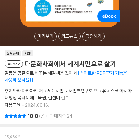
미리보기
카드뉴스
공유하기
소득공제
PDF
다문화사회에서 세계시민으로 살기
eBook
갈등을 공존으로 바꾸는 해결책을 찾아서
스마트한 PDF 필기 기능을
사용해 보세요!
후지와라 다카아키
저
세계시민 도서번역연구회
역
유네스코 아시아
태평양 국제이해교육원
김선미
감수
다봄교육
2024.08.16.
10.0
판매지수
24
7
15,960
원