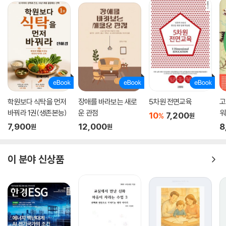
학원보다 식탁을 먼저
장애를 바라보는 새로
5차원 전면교육
고
바꿔라 1권(생존본능)
운 관점
워
10
7,200
%
원
7,900
12,000
8
원
원
이 분야 신상품