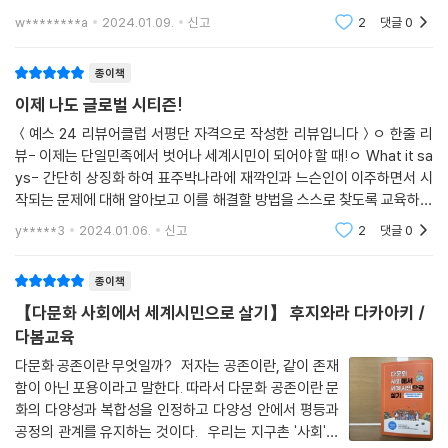
여 독자들이 문제에 대해 직접 생각해보고 토론할 수 있도록 돕는다. 책은
와 방법 또한 구체적으로 제시하는 것은 기본, 커리큘럼을 뒷받침 이론과
w********a
2024.01.09.
신고
2
댓글
0
1부 실
각종 통계와 연구 자료까지 더해져, 다문화사회와 세계시민교육을 공부하
는 이들이 읽기에도 부족함이 없을 것이다.
종이책
이제 나도 글로벌 시티즌!
＜예스 24 리뷰어클럽 서평단 자격으로 작성한 리뷰입니다＞ㅇ 한줄 리
뷰- 이제는 단일민족에서 벗어나 세계시민이 되어야 할 때!ㅇ What it sa
ys- 간단히 상징화 하여 표주박나라에 재깍인과 느슨인이 이주하면서 시
작되는 문제에 대해 알아보고 이를 해결할 방법을 스스로 찾도록 교육하는
방법- 제 1부 실천 편제 2부 이론 편제 3부 자료 편ㅇ What I feel- 내가
y*****3
2024.01.06.
신고
2
댓글
0
초등학교 다닐 때 (
종이책
【다문화 사회에서 세계시민으로 살기】 후지와라 다카아키 /
다봄교육
다문화 공존이란 무엇일까? 저자는 공존이란, 같이 존재
함이 아닌 포용이라고 말한다. 따라서 다문화 공존이란 문
화의 다양성과 복합성을 인정하고 다양성 안에서 평등과
공정의 관계를 유지하는 것이다. 우리는 지구촌 '사회'를