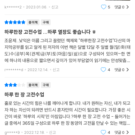
다/삶을 바꾸는 데 시간만큼 훌륭한 자원은 없다/과하게 주어진 행운은 어
새해를 맞이하여 매번 실천하는 것이 있습니다.바로 새해
k******2
2023.01.06.
신고
5
댓글
0
떻게 불행을 불러오나/여백을 통해 비로소 채워진다 (…)
목표겠죠 예를 들어 다이어트 시작한다거나 금연을 한다
월요일│ 말(言), 말이 곧 나 자신이다
거나 운동하기등등 그 목표를 달성하기
화요일│ 태도(態度), 나를 바로 세운다
종이책
구매
『신독, 혼자 있는 시간의 힘』
수요일│ 공부(學), 일상에 갇히지 않고 매일 새로워진다
하루한장 고전수업 ...하루 열장도 좋습니다 ㅎ
머리말 | 나를 회복하는 혼자만의 시간
목요일│ 관계(關係), 일도 사람도 얻는 법을 깨닫는다
금요일│ 부(富), 부의 그릇을 키운다
조윤제...낯익은 이름 그리고 끌렸던 책제목 "하루한장 고전수업"다산의 마
제1장. 내가 가장 경외하는 존재는 나 자신이다
지막공부를 읽고 알게 된 저자의 이번 책은 달별 12달 주 일별 월(말)화(태
토요일│ 마음(心), 쌓인 마음의 독을 해소한다
도)수(공부)목(관계)금(부)토(마음)일(쉼)으로 구성되어 있으며~한 면
신기독야愼其獨也
일요일│ 쉼(休), 삶에 평안함을 가져오는 지혜를 쌓는다
에 하나의 내용으로 짧으면서 깊이가 있어 부담없이 읽기에는 안성맞춤이
다 커피한잔에 몇페이지는 순식간에 넘어간다ㅎ 무엇보다 고전에서 발췌
인간에게는 누구나 자신만의 여백이 있다
7가지 주제마다 담긴 한 줄의 고전과 저자의 메시지는 짧고 강렬하며 깊은
r*******d
2022.12.14.
신고
4
댓글
0
한 공자 맹자 장자 노
내게 가장 가까우면서 가장 먼 존재는 나 자신이다
울림을 준다.
긍지는 내가 나의 주인이 되었을 때 주어진다
종이책
구매
마음을 지키려면 먼저 그 마음을 지켜봐야 한다
“사람들은 산에 걸려 넘어지지 않지만
하루 한 장 고전수업
지금의 모습은 지금의 마음을 비춘 거울이다
개미 언덕에 걸려 넘어진다.”
홀로 있는 시간의 힘은 나를 깨어나게 합니다. 내가 원하는 자신, 내가 되고
떠도는 마음을 붙잡고 싶다면 잠시 머무르라
_『여씨춘추』(呂氏春秋)
자 하는 자신이 되려면 반드시 혼자만의 시간이 필요합니다. 가장 좋은 시
너무 빠르게 걸으면 풍경을 놓치게 된다
간이 바로 '하루의 시작'인 아침입니다.?하루 한 장 고전 수업 - 들어가는
나에게 보내는 간절한 기도처럼 침묵하라
매일 하는 일은 작은 일로 보이지만, 실상은 가장 중요한 일이다. 그리고 자
글 중에서 365일 구성으로 하루 한 장 동양의 고전을 만날 수 있는 책입니
공부란 삶의 모든 순간마다 생각을 놓지 않는 것이다
신이 바라는 큰 이상을 이루기 위한 바탕이 된다. 매일 하는 일은 루틴(rou
다. 새해 나를 바로 세우고 다독이고 싶으신 분들에게 스며들며 변화를 이
g*****9
2022.12.18.
신고
4
댓글
0
소소한 하루를 정성껏 쌓다 보면 위대함에 도달한다
tine)이라고 한다. ‘판에 박힌’, ‘타성적인’이라는 뜻이다. 이 루틴이 지루하