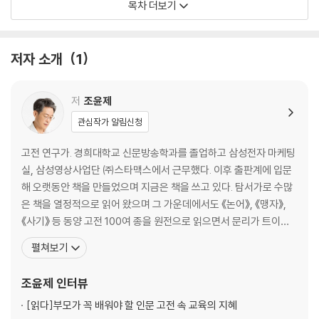
목차 더보기
터 다져야 한다/ 가장 경계하고 두려워할 것은 나의 양심이다/ 잘사는 삶
대한민국이 사랑하는 고전 연구가 조윤제의 『신독, 혼자 있는 시간의 힘』
은 오롯이 나의 노력에 달렸다 (…)
은 고전의 숱한 문장들 속에서도 혼자 있는 시간의 자세를 짚은 ‘신독’(愼
저자 소개
1
獨)을 새롭게 끌어올려 조명한 책이다.
2월(二月)
나를 사랑하는 사람은 남도 사랑한다/ 오직 나를 위해 쌓는 부를 경계하
저
조윤제
라/ 마음을 베풀 때는 오직 순수하라/ 삶이 힘들 때 오히려 나를 돌보는 시
관심작가 알림신청
간으로 여겨라/ 말은 곧 그 사람 자신이다/ 이루기는 어렵지만 무너지기는
쉽다/ 배울수록 나의 그릇이 커진다/ 서로에게 채울 점을 얻어라/ 가난하
고전 연구가. 경희대학교 신문방송학과를 졸업하고 삼성전자 마케팅
다고 그 사람의 가치가 낮은 것은 아니다/ 혼자 있을 때도 지킬 것은 지켜
실, 삼성영상사업단 ㈜스타맥스에서 근무했다. 이후 출판계에 입문
야 한다 (…)
해 오랫동안 책을 만들었으며 지금은 책을 쓰고 있다. 탐서가로 수많
은 책을 열정적으로 읽어 왔으며 그 가운데에서도 《논어》, 《맹자》,
3월(三月)
《사기》 등 동양 고전 100여 종을 원전으로 읽으면서 문리가 트이는
경험을 했다. 《사람의 향기》는 저자가 오랫동안 고전을 탐독하고 공
펼쳐보기
상대가 수용하지 못하면 한 걸음 물러서라/ 오늘의 노력이 내일의 나를 바
부하며 동양 철학의 근본이라고 불리는 ‘사서삼경’의 지혜를 집대성
꾼다/ 세상에서 변하지 않는 것은 오직 변한다는 사실뿐이다/ 지식은 경험
한 책이다. 3,000년 전의 고전에서 ‘어떤 사람으로 살아갈 것인
조윤제
인터뷰
을 만나 위력을 발휘한다/ 타인의 말에 의존하거나 골라 듣지 말라/ 습관
가?’에 대한 해답을 찾아내 담았다. 오늘날을 살아가는 사
이 행동이 되고 행동이 인생이 된다/ 공부에는 조급함도 느긋함도 방해가
[읽다]
부모가 꼭 배워야 할 인문 고전 속 교육의 지혜