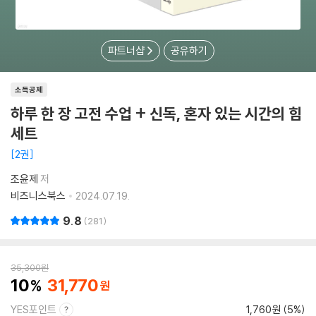
파트너샵
공유하기
소득공제
하루 한 장 고전 수업 + 신독, 혼자 있는 시간의 힘
세트
2권
조윤제
저
비즈니스북스
2024.07.19.
9.8
281
35,300
원
10
31,770
YES포인트
1,760원 (5%)