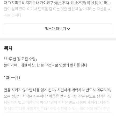
다.”(지족불욕 지지불태 가이장구 知足不辱 知止不殆 可以長久)라는
글이 실려 있다. 여기서 만족할 줄 아는 것은 한없이 높아지려는 자신을 낮
추는 것이다.
[도서] 신독, 혼자 있는 시간의 힘 : 당신은 혼자 있는 시간을 무엇으로 채
책소개 더보기
우는가?
혼자 있는 시간을 단단하게 채우면
마음도, 인생도 흔들리지 않는다!
목차
마음을 깊이 들여다보고 삶의 방향을 찾기 위한
『하루 한 장 고전 수업』
혼자됨의 수업!
들어가며_ 매일 아침, 한 줄 고전으로 인생의 변화를 찾다
하루하루를 쫓기듯 살아내다 보면 ‘어떻게 인생을 살아가야 하는가?’, ‘나
1월(一月)
답게 산다는 것은 무엇인가?’라는 질문에 대한 답을 찾을 시간조차 없다.
하지만 삶의 속도가 빠를수록 나를 돌아보고, 나와 마주하며, 나를 정리하
말을 지키지 않으면 나를 잃게 된다/ 치밀하게 계획하라 반드시 이루리라/
는 시간이 필요하다. 인류사에 위대한 일을 이룬 사람들은 하나같이 혼자
모든 성공의 시작은 질문이다/ 마음을 얻고 싶다면 같은 온도로 생각하라/
만의 시간에 집중하여 큰 뜻을 이뤘다. 빌 게이츠의 ‘생각 주간’, 헨리 데이
당당하게 벌고 아름답게 써라/ 1년의 계획은 반드시 봄에 세워라/ 세수하
비드 소로의 2년여의 월든 호숫가 생활, 스티브 잡스의 인도 여행은 모두
듯 날마다 나를 새롭게 만든다/ 오직 실천할 수 있는 말이어야 한다/ 주변
혼자됨의 시간을 통해 뜻을 이루게 한 위대한 전환점이다.
에 좋은 것을 두어야 좋은 습관이 생긴다/ 높이 뛰어오르려면 서 있는 곳부