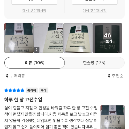
다/공부는 외우는 것이 아니라 생각하는 것이다/눈앞의 천리마도 진가를
의미를 깊이 사색하고, 내 삶과 일을 한 뼘 성장시킬 수 있는 통찰을 얻는다
알아봐줘야 달린다/고난의 순간이 인생의 진정한 자산을 키울 때다/잠잠
면 이미 하루를 완성했다고 할 수 있다. 그리고 하루하루의 완성을 통해 우
혜택 및 유의사항
혜택 및 유의사항
히 기다리다 때가 오면 파도처럼 덮쳐라/물이 모이면 둑도 무너뜨린다/말
리는 우리의 삶을 완성해나간다. 삶의 기적이란 어느 날 갑자기 다가오지
로 마음을 알고 마음으로 말을 안다 (…)
않는다.내가 충실하게 살아가는 하루하루가 쌓여 기적의 삶이 된다. (본문
중에서)
46
11월(十一月)
더보기
이 책에는 조윤제 작가가 오랫동안 고전을 탐독하고 공부하며 얻은 지혜를
나를 진정으로 생각하는 사람을 벗으로 삼아라/영원한 가난은 없다 때가
모아 펴냈다. 수십 권의 동양 고전에서 찾아낸 365개의 지혜는 저자가 가
2
오기를 준비하라/힘이 강한 상대를 꺾고 싶다면 교만하게 만들어라/모든
진 모든 것이라고 말한다. 2,000년 세월을 관통해온 고전의 내공이 응축
리뷰
106
한줄평
175
문제의 근원은 자기 자신에게서 찾아야 한다/거칠어도 진실한 말이 가치
된 문장 하나하나가 ‘나를 지키기 위해 평생 지녀야 할 태도와 자세’다.
가 있다/평소에는 잔잔하되 결정적 순간에는 세차게/배움은 내 가치를 높
구매리뷰
추천순
이는 최상의 방법이다/남을 이해하려면 먼저 나를 똑바로 알아야 한다
『논어』, 『명심보감』, 『도덕경』… 수십 권 고전에서 건져 올린
(…)
불안을 다스리고 인생의 답을 찾기 위한 고전 365
종이책
구매
12월(十二月)
『논어』, 『명심보감』, 『도덕경』, 『채근담』 등 세월이 지나도 변하지 않는 삶
하루 한 장 고전수업
의 기본이자 진리로 채워진 고전에서 한 줄의 문장을 뽑고, 단 한 장에 조윤
삶이 힘들고 지칠 때 인생을 바꿔줄 하루 한 장 고전 수업
시작은 결코 반이 아니다/자신의 시야를 더 넓힐 일이다/충고, 배려와 진
제 작가의 해설과 통찰을 담았다. 1년 365일 매일 5분, 하루에 한 장씩 읽
책이 괜찮지 않을까 합니다.처음 제목을 보고 낯설고 어렵
심이 담겨 있어야 한다/먼저 자기 몸을 다스려야 남을 다스릴 수 있다/기
기에 쉽고 편하도록 요일별 주제를 정해 한 주의 시작과 끝에 읽으면 더욱
지 않을까 걱정했는데읽으면 읽을수록 생각보다 정말 어
본이 탄탄하면 쉬이 무너지지 않는다/가장 익숙한 것이 가장 위험한 것이
공감되고 마음 깊이 와닿는 문장들을 전한다.
렵지 않고 쉽게 풀이되어 읽기 좋은 책이 었습니다.우리는