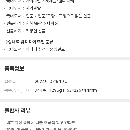
국내도서
자기계발
처세술/삶의 자세
6월(六月)
국내도서
자기계발
국내도서
인문
인문/교양
교양으로 읽는 인문
부와 재물에도 품격이 있다/ 높이 올라서야 멀리 보인다/ 삶의 문제가 복
선물하기
입학/졸업
대학생
잡해 보여도 본질은 단순하다/ 실천 없는 말의 잔치를 경계하라/ 완벽하지
선물하기
직장인 선물
않으면 모두 똑같다/ 준비된 자는 하나를 알려주면 셋을 배운다/ 일을 맡
길 때 두 마음을 품지 마라/ 가난은 결코 숙명이 아니다, 선택이다/ 누구도
수상내역 및 미디어 추천 분류
내 꿈을 대신 꾸지 못 한다/ 힘을 응축하면 더 멀리 도약한다 (…)
국내도서
미디어 추천
중앙일보
7월(七月)
품목정보
자신의 어리석음을 아는 사람은 어리석지 않다/단 한마디의 말이 인생을
가를 수 있다/오직 나만 가진 장점에 집중하라/돈과 삶의 품격을 바꾸지
발행일
2024년 07월 19일
마라/멈춰야 생각할 수 있고 생각해야 얻을 수 있다/입을 잘 다스리면 전
쪽수, 무게, 크기
744쪽 | 1296g | 152*225*44mm
쟁도 막는다/다른 사람을 대할 때는 먼저 나를 돌아보라/공부, 일, 인간관
계에 필요한 정성의 힘/나의 일과 삶에 최선을 다하고 있는가 (…)
출판사 리뷰
8월(八月)
“바쁜 일상 속에서 나를 조금씩 잃고 있다면
지식은 안에서 들어오고 지혜는 밖으로 나간다/다른 이의 경험과 지혜로
고전의 한 줄에서 나를 지키는 법을 배워라!”