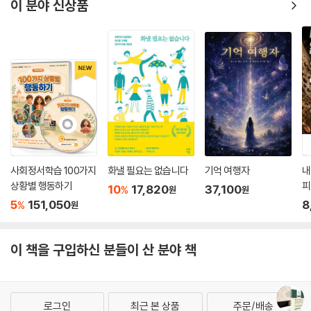
생의 고비를 겪고 나면 마음의 소리가 열린다
이 분야 신상품
시험받아 본 적 없는 삶은 무덤과 같다
과거는 돌아보고, 미래는 준비하며, 현재를 살아가라
바람에 흔들리는 것은 촛불이지 초가 아니다
바닥에 내려가야 자신이 얼마나 오를지를 알게 된다
그대 자신의 운명을 사랑하라
나무를 자라게 하려면 잔가지들을 쳐줘야 한다
욕심을 멈추지 못하면 불안도 멈춰지지 않는다
오십은 인생의 의미를 질문하기 좋은 시기다
자신에게 주어진 길다운 길을 찾는다는 것
사회정서학습 100가지
화낼 필요는 없습니다
기억 여행자
내
상황별 행동하기
피
* 삶의 내공을 기르는 신독 필사노트
10
17,820
37,100
%
원
원
5
151,050
8
%
원
이 책을 구입하신 분들이 산 분야 책
로그인
최근 본 상품
주문/배송