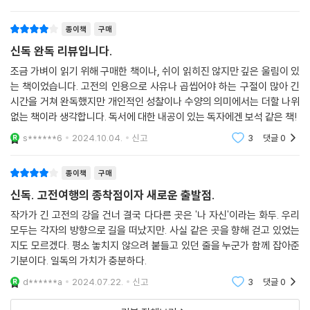
끌어줄 책이
게 여겨진다면 지금 하는 일이 가장 중요한 일이라는 사실을 되새겨야 한
제2장. 사람은 고개를 돌릴수록 성장한다
종이책
구매
다. 작은 일은 사소한 일이 아니다. 큰일을 이루는 시작이다.
반구저기反求諸己
신독 완독 리뷰입니다.
人之情不蹶於山 而蹶於?
조금 가벼이 읽기 위해 구매한 책이나, 쉬이 읽히진 않지만 깊은 울림이 있
지나온 길을 돌아볼 수 있어야 앞으로 나아갈 수 있다
인지정부궐어산 이궐어질
는 책이었습니다. 고전의 인용으로 사유나 곱씹어야 하는 구절이 많아 긴
주변이 어지럽다면 내가 어수선하지 않은지 돌아보라
시간을 거쳐 완독했지만 개인적인 성찰이나 수양의 의미에서는 더할 나위
인간을 변하게 만드는 유일한 계기는 반성이다
7가지 주제를 보면 알 수 있듯이 고전은 삶의 모든 분야에 도움이 되는 지
없는 책이라 생각합니다. 독서에 대한 내공이 있는 독자에겐 보석 같은 책!
오늘을 돌아보지 못하면서 내일이 온다고 하지 말라
혜를 준다. 단순히 옛날이야기가 아니라 지금 이 순간에 가장 실천적이며
s******6
2024.10.04.
신고
3
댓글
0
타인은 나를 비추는 또 다른 나다
현실적인 도움을 주는 것이다. 1월부터 12월까지 저자가 제안하는 ‘아침 시
자신에게 너그러워지면 타인에게 부끄러워진다
간’이나 저녁, 자신만의 성찰 시간을 활용해 매일 한 문장씩 365개의 인생
종이책
구매
이상과 현실의 간격을 좁힐 수 있는 사람은 강하다
내공을 만나 보자. 하루에 한 줄씩 읽고, 그 한 문장을 깊이 묵상하고, 자신
신독. 고전여행의 종착점이자 새로운 출발점.
삶의 그늘에 가려지면 자신의 그림자가 희미해진다
의 일과 삶에 적용할 수 있는 지혜를 얻는 것을 제안한다. 그러면 1년 후, 흔
책을 읽지 않는 것은 책을 읽지 못하는 것과 같다
들리지 않는 내면의 중심을 세우고 ‘앞으로 나는 어떤 가치와 마음으로 살
작가가 긴 고전의 강을 건너 결국 다다른 곳은 '나 자신'이라는 화두. 우리
하루에 단 한 번이라도 자신을 돌아보라
모두는 각자의 방향으로 길을 떠났지만. 사실 같은 곳을 향해 걷고 있었는
아갈 것인가’에 대한 답을 반드시 찾을 수 있을 것이다.
지도 모르겠다. 평소 놓치지 않으려 붙들고 있던 줄을 누군가 함께 잡아준
기분이다. 일독의 가치가 충분하다.
제3장. 나를 깨달아야 나를 사랑할 수 있다
지자자지知者自知
d******a
2024.07.22.
신고
3
댓글
0