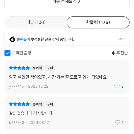
오늘은 어제의 더께를 비워낸 새로운 날이다
리뷰 전체보기
여백이 있기에 의미를 채울 수 있다
주름살에는 패인 깊이만큼 사연이 담겨 있다
리뷰
106
한줄평
175
마음의 중심이 서면 흔들려도 무너지지 않는다
호랑이는 좁은 굴로 숨어 다니지 않는다
나를 마주 보고, 나를 깨뜨리고, 나를 사랑하라
클린봇
이 부적절한 글을 감지 중입니다.
설정
자신을 아끼는 사람만이 타인을 아낄 수 있다
길을 잃지 않으려면 천천히 걸어야 한다
구매한줄평
추천순
먼지 앉은 거울로는 밝게 비춰 볼 수 없다
공부는 처음의 배움으로 돌아가려는 노력이다
종이책
구매
읽고 싶었던 책이었고, 시간 가는 줄 모르고 읽게 되었네요.
제4장. 몸에 새기고 마음을 벼리듯 공부하라
y*****5
2022.12.22.
3
절차탁마切磋琢磨
낡은 껍데기를 새로운 껍데기로 바꾸듯 성장하라
종이책
구매
오늘 시작하고, 내일 길들이고, 모레 되새긴다
잘읽었습니다 감사합니다
날마다 자신을 허물지 못하면 일상에 허물어지게 된다
b*****2
2024.08.17.
1
숲 사이에 길이 나기 위해서는 무수한 발자국이 필요하다
공부는 잃어버린 마음을 찾아가는 여정이다