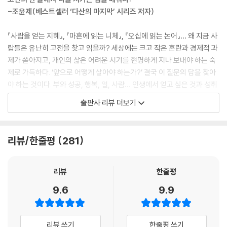
더 큰 성과를 거둔다/탐욕스러운 사람은 가급적 멀리하라/과거만큼 훌륭
-조윤제(베스트셀러 ‘다산의 마지막’ 시리즈 저자)
한 스승은 없다/그릇이 큰 사람은 소소한 일로 다투지 않는다/말에 생긴
흠은 지울 수 없다/일이 잘될 때 더 경계하라/지식을 받아들이는 방식은
『사람을 얻는 지혜』, 『마흔에 읽는 니체』, 『오십에 읽는 논어』… 왜 지금 사
저마다 다르다/부모에게 효도하는 집안은 형제의 우애도 짙다/행복은 지
람들은 유난히 고전을 찾고 읽을까? 세상에는 크고 작은 혼란과 경제적 과
금 이 순간, 우리 발밑에 있다 (…)
제가 쏟아지고, 개인의 삶은 어려운 시기를 현명하게 지나 보내야 하는 숙
제로 가득하다. ‘앞으로 어떻게 살아야 하는가?’ 결국 이 질문의 답을 찾아
9월(九月)
야 하는 것이다. 부와 성공, 행복, 일, 사람… 인생에서 얻고 싶은 것과 성취
하기 위한 목표를 찾기 위해 사람들은 당장의 방법론이나 실천법보다 근본
출판사 리뷰 더보기
이루고자 한다면 지식과 의지가 필수다/세상이 혼탁할수록 나의 처신을
적이고 본질적인 지혜와 조언을 구하고자 고전을 찾기 시작했다.
관리한다/마음에 좋은 것을 채워야 좋은 말이 넘쳐 흐른다/백 년을 꾸리려
면 사람을 기르는 것이 우선이다/내가 먼저 좋은 사람이 되면 좋은 사람들
30만 독자가 열광한 ‘다산의 마지막’ 시리즈 저자이자 고전연구가 조윤제
리뷰/한줄평
281
이 모여든다/불편한 진실을 말해주는 인재를 두어라/원하는 것이 있다면
작가가 『하루 한 장 고전 수업』을 펴낸 이유가 여기에 있다. 자신을 돌아보
간절히 노력하라/애착이 심하면 영혼이 지치고 욕심이 과하면 만족을 모
고 돌볼 시간 없이 바쁜 일상 속에서 스스로를 잃어가는 사람들에게 한 줄
른다 (…)
의 고전에서 자신을 지키는 법을 찾게 하기 위함이다.
리뷰
한줄평
9.6
9.9
10월(十月)
생명이 살아나는 아침 시간, 한 줄의 고전을 읽으며 마음을 가다듬는다면
남다른 하루를 살아갈 수 있을 것이다. 하루를 마친 저녁 시간이나 자신을
열린 마음으로 듣고 말하라/남들이 보지 못하는 것을 보는 자가 리더가 된
돌아보는 성찰의 시간이라도 좋다. 한 줄 고전이 전해주는 지혜를 얻고, 그
리뷰 쓰기
한줄평 쓰기