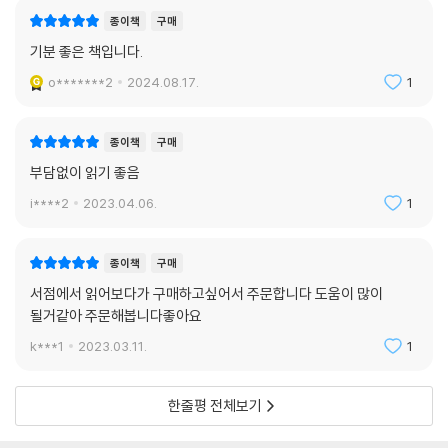
가장 소중한 시간에는 가장 소중한 일을 하라
종이책
구매
무엇인가를 비우기 위해서는 우선 채워야 한다
기분 좋은 책입니다.
과거를 배우는 이유는 미래가 새롭기를 바라기 때문이다
좋아하는 것과 잘하는 것은 서로 다르지 않다
o*******2
2024.08.17.
1
인간이 가진 가장 큰 힘은 산도 옮기는 끈기다
종이책
구매
제5장. 말의 참뜻은 말과 말 사이에 머문다
부담없이 읽기 좋음
지지능득知止能得
i****2
2023.04.06.
1
죽음을 가늠해본 사람만이 삶에 솔직해진다
멈추기 위해서는 나아가는 것 이상의 힘이 필요하다
종이책
구매
아이처럼 몰입할 수 있다면 어른이 될 수 있다
서점에서 읽어보다가 구매하고싶어서 주문합니다 도움이 많이
기회는 자신의 가능성을 깨달은 사람에게만 다가온다
될거같아 주문해봅니다좋아요
하루는 마침표가 아니라 쉼표로 이어진다
스스로 변화하지 않으면 세상의 변화에 휘둘리게 된다
k***1
2023.03.11.
1
어른에게는 선뜻 답하기 힘든 인생의 질문이 있다
너무 긴 고민은 아무 생각 없는 결정과 같다
한줄평 전체보기
타인에게 포기당하지 않기 위해 스스로를 포기하지 말라
첫걸음을 떼기 위해서는 먼저 혼자 설 수 있어야 한다