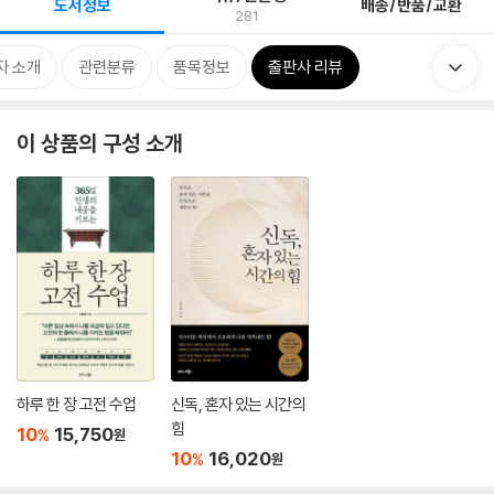
도서정보
배송/반품/교환
281
자 소개
관련분류
품목정보
출판사 리뷰
이 상품의 구성 소개
하루 한 장 고전 수업
신독, 혼자 있는 시간의
힘
10
15,750
%
원
10
16,020
%
원