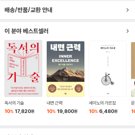
배송/반품/교환 안내
제6장. 자신이 그리워질 때까지 고독하라
오우아吾友我
이 분야 베스트셀러
평생을 함께해도 여전히 낯선 내게 계속 말을 건다는 것
사귐이란 공간이 아니라 마음의 거리를 좁히는 것이다
벗을 가늠한다는 것은 우정을 포기하는 것과 같다
친구란 당신과 나를 우리로 변화시키는 존재다
옆에 있어도 간절하고 멀리 있어도 도탑다
우정이란 만나기 전보다 더 낫게 헤어지는 것이다
이름으로 힘껏 불러주는 친구가 없다면 죽은 것이나 다름없다
진짜 친구는 갚을 수 없는 빚을 지우지 않는다
말로 전해질 정성이라면 굳이 말로 전할 필요가 없다
허물없이 말을 건네는 데에도 공부가 필요하다
독서의 기술
내면 근력
세이노의 가르침
운
10
17,820
10
19,800
10
6,480
1
%
%
%
원
원
원
제7장. 지나온 마음에서 내가 가야 할 길을 듣는다
지천명知天命