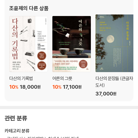
된다/ 혼자 가면 빨리 가지만 함께 가면 멀리 간다/ 파멸과 불행은 탐욕을
조윤제
의 다른 상품
먹고 자란다/ 진정한 공부란 바른 마음의 회복이다 (…)
4월(四月)
준비가 기회를 만나면 행운이 된다/ 남의 이야기를 함부로 옮기지 마라/
멈추지 않고 걸으면 반드시 도달한다/ 무지를 인정하는 겸손에서 배움은
시작된다/ 지식을 얻고 인재를 구하는 데 경계란 없다/ 행복은 가진 것이
아니라 마음속에 있다/ 자신을 믿는 사람은 남을 의심하지 않는다/ 넘치는
것은 모자란 것만 못하다/ 자기 확신만 있다면 말은 당당해진다 (…)
다산의 기록법
어른의 그릇
다산의 문장들 (큰글자
5월(五月)
도서)
10
18,000
10
17,100
%
%
원
원
37,000
원
진정한 리더는 사람들이 알고 저절로 따른다/ 스승을 뛰어넘어 새로운 경
지에 이르다/ 형제는 돈으로도 구할 수 없다/ 눈과 귀를 멀게 하는 것을 좇
으면 마음이 흐려진다/ 무언가를 얻으려면 생각하고 생각해야 한다/ 내면
관련 분류
의 힘이 진정한 힘이다/ 지혜는 말로 나타나지 않는다/ 사소한 일이 가져
올 결과는 아무도 모른다/ 돈은 사라지지만 머릿속 지혜는 영원하다 (…)
카테고리 분류