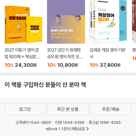
2027 이동기 영어 문
2027 공단기 정재현
김재운 캐칭 영어 기본
짱
법 500제 + 핵심문법
공무원 영어 하프 모의
서
1
44포인트 요약노트
고사 Season 1: Esse
10
24,300
10
10,800
10
37,800
%
%
%
원
원
원
ntial
이 책을 구입하신 분들이 산 분야 책
로그인
최근 본 상품
주문/배송
고객센터 1544-3800
티켓 1544-6399
중고샵 1566-4295
eBook 1:1문의/채팅상담