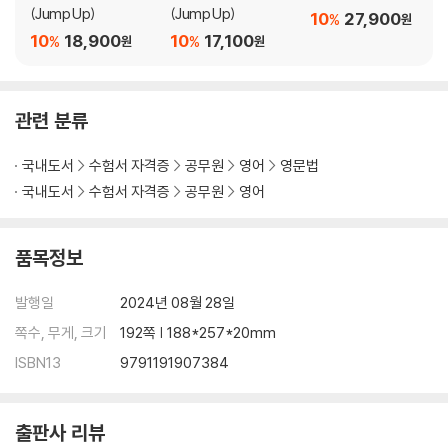
(Jump Up)
(Jump Up)
10
27,900
%
원
10
18,900
10
17,100
%
%
원
원
관련 분류
국내도서
수험서 자격증
공무원
영어
영문법
국내도서
수험서 자격증
공무원
영어
품목정보
발행일
2024년 08월 28일
쪽수, 무게, 크기
192쪽 | 188*257*20mm
ISBN13
9791191907384
출판사 리뷰