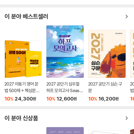
이 분야 베스트셀러
2027 이동기 영어 문
2027 공단기 심우철
2027 공단기 심슨 구
2
법 500제 + 핵심문법
하프 모의고사 Seaso
문
법
44포인트 요약노트
n 1: 70+
10
24,300
10
12,600
10
16,200
1
%
%
%
원
원
원
이 분야 신상품