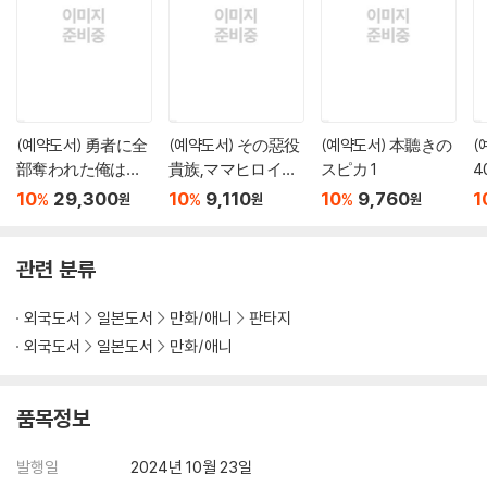
(예약도서) 勇者に全
(예약도서) その惡役
(예약도서) 本聽きの
(
部奪われた俺は勇
貴族,ママヒロイン
スピカ 1
者の母親とパ-ティ
が好きすぎる 6
10
29,300
10
9,110
10
9,760
1
%
%
%
원
원
원
を組みました! 8 ア
す
クリルスタンド付
き特裝版
관련 분류
외국도서
일본도서
만화/애니
판타지
외국도서
일본도서
만화/애니
품목정보
발행일
2024년 10월 23일