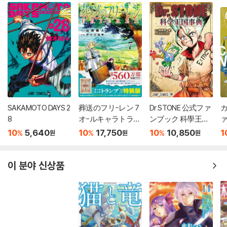
SAKAMOTO DAYS 2
葬送のフリ-レン 7
Dr.STONE 公式ファ
カ
8
オ-ルキャラトラン
ンブック 科學王國
ァ
プ付き特裝版
事典
10
5,640
10
17,750
10
10,850
1
%
%
%
원
원
원
이 분야 신상품