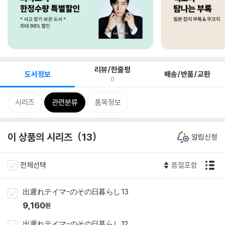
리뷰/한줄평
도서정보
배송/반품/교환
0
시리즈
관련분류
품목정보
이 상품의 시리즈
13
알림신청
전체선택
품절포함
出遲れテイマ-のその日暮らし 13
9,160
원
出遲れテイマ-のその日暮らし 12