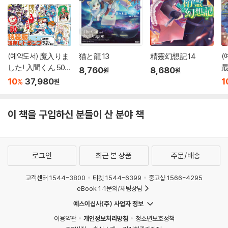
(예약도서) 魔入りま
猫と龍 13
精靈幻想記 14
(
した! 入間くん 50
8,760
8,680
원
원
特裝版
1
10
37,980
1
%
원
이 책을 구입하신 분들이 산 분야 책
로그인
최근 본 상품
주문/배송
고객센터 1544-3800
티켓 1544-6399
중고샵 1566-4295
eBook 1:1문의/채팅상담
예스이십사(주) 사업자 정보
이용약관
개인정보처리방침
청소년보호정책