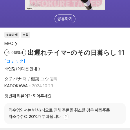
공유하기
소득공제
수입
MFC
出遲れテイマ-のその日暮らし 11
직수입일서
コミック
바인딩/에디션 안내
タチバナ
저
棚架 ユウ
원작
KADOKAWA
2024.10.23.
첫번째 리뷰어가 되어주세요
직수입외서는 변심/착오로 인해 주문을 취소할 경우
해외주문
취소수수료 20%
가 부과됩니다.