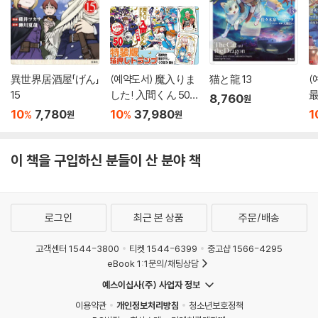
異世界居酒屋「げん」
(예약도서) 魔入りま
猫と龍 13
(
15
した! 入間くん 50
8,760
원
特裝版
1
10
7,780
10
37,980
1
%
%
원
원
이 책을 구입하신 분들이 산 분야 책
로그인
최근 본 상품
주문/배송
고객센터 1544-3800
티켓 1544-6399
중고샵 1566-4295
eBook 1:1문의/채팅상담
예스이십사(주) 사업자 정보
이용약관
개인정보처리방침
청소년보호정책