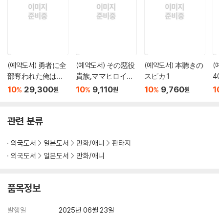
(예약도서) 勇者に全
(예약도서) その惡役
(예약도서) 本聽きの
(
部奪われた俺は勇
貴族,ママヒロイン
スピカ 1
者の母親とパ-ティ
が好きすぎる 6
10
29,300
10
9,110
10
9,760
1
%
%
%
원
원
원
を組みました! 8 ア
す
クリルスタンド付
き特裝版
관련 분류
외국도서
일본도서
만화/애니
판타지
외국도서
일본도서
만화/애니
품목정보
발행일
2025년 06월 23일