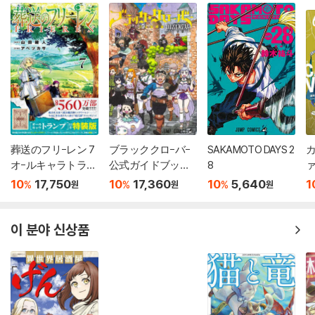
葬送のフリ-レン 7
ブラッククロ-バ-
SAKAMOTO DAYS 2
カ
オ-ルキャラトラン
公式ガイドブック
8
ァ
プ付き特裝版
完全魔導書
10
17,750
10
17,360
10
5,640
1
%
%
%
원
원
원
이 분야 신상품