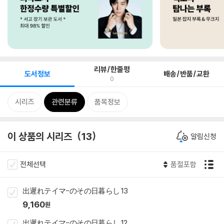
리뷰/한줄평
도서정보
배송/반품/교환
0
시리즈
관련분류
품목정보
이 상품의 시리즈
13
알림신청
전체선택
품절포함
出遲れテイマ-のその日暮らし 13
9,160
원
出遲れテイマ-のその日暮らし 12