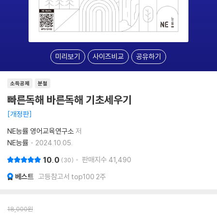
미리보기
사이즈비교
공유하기
소득공제
분철
빠른독해 바른독해 기초세우기
개정판
NE능률 영어교육연구소
저
NE능률
2024.10.05.
10.0
판매지수
41,490
30
베스트
고등참고서 top100 2주
18,000
원