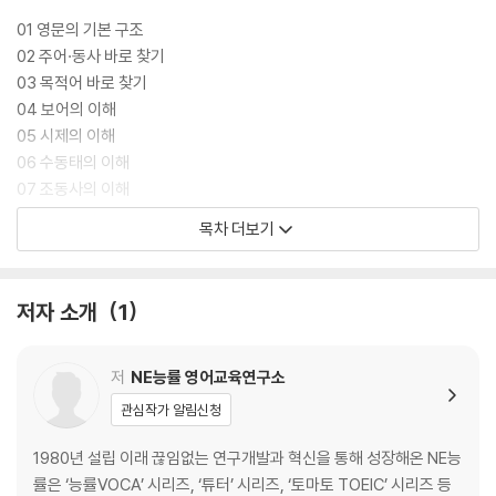
01 영문의 기본 구조
02 주어·동사 바로 찾기
03 목적어 바로 찾기
04 보어의 이해
05 시제의 이해
06 수동태의 이해
07 조동사의 이해
08 가정법의 이해
목차 더보기
09 형용사적 수식어
10 to부정사의 이해
11 분사구문의 이해
저자 소개
1
12 접속사의 이해
13 관계사의 이해 I
14 관계사의 이해 II
저
NE능률 영어교육연구소
15 비교 구문
관심작가 알림신청
16 특수 구문
1980년 설립 이래 끊임없는 연구개발과 혁신을 통해 성장해온 NE능
수능유형+
률은 ‘능률VOCA’ 시리즈, ‘튜터’ 시리즈, ‘토마토 TOEIC’ 시리즈 등