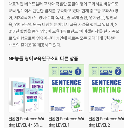
대표적인 베스트셀러 교재와 탁월한 품질의 영어 교과서를 바탕으로
01 주제·제목
교육 업계에서 탄탄한 입지를 구축하고 있다. 현재 중고등 교과서(영
02 요지·주장
어, 제2외국어) 및 영어·수학·독서논술 교재 출판, 영자신문, 법인교
03 글의 목적
육, 영어전문학원 등 다양한 분야에서 교육 사업을 펼치고 있으며, 2
04 빈칸 추론
017년 합병을 통해 영유아 교육 1등 브랜드 ‘아이챌린지’를 한 가족으
05 함축 의미 추론
로 맞이함으로써 영유아부터 성인에 이르는 모든 고객에게 ‘건강한
06 내용 (불)일치
배움의 즐거움’을 제공하고 있다.
07 지칭 추론
08 어휘 추론
NE능률 영어교육연구소
의 다른 상품
09 심경 변화·분위기
10 흐름과 무관한 문장·글의 순서 파악
11 주어진 문장의 위치
12 도표
13 요약문 완성
14 어법성 판단
15 일반 장문
16 순서 장문
달곰한 Sentence Wri
달곰한 Sentence Wri
달곰한 Sentence Wri
ting LEVEL 4~6권 세
ting LEVEL 1
ting LEVEL 2