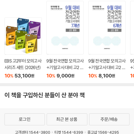
EBS 고2부터 모의고사
9월 전국연합 모의고사
9월 전국연합 모의고사
9
시리즈 세트 (2026년)
+기말고사 대비 고2 영
+기말고사 대비 고2 영
+
어 7개년 (2026년)
어 6개년 (2026년)
어
10
53,100
10
9,000
10
8,100
1
%
%
%
원
원
원
이 책을 구입하신 분들이 산 분야 책
로그인
최근 본 상품
주문/배송
고객센터 1544-3800
티켓 1544-6399
중고샵 1566-4295