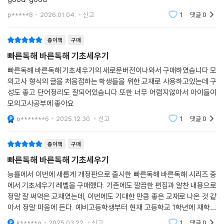
p*****8
2026.01.04.
신고
1
댓글
0
종이책
구매
빠른독해 바른독해 기초세우기
빠른독해 바른독해 기초세우기의 새로운버전이나와서 구매하였습니다 모
의고사 형식의 글을 처음접하는 학생들을 위한 교재로 사용하고있는데 구
성도 좋고 단어정리도 잘되어있습니다 또한 너무 어렵지않아서 아이들이
모의고사공부에 좋아요
o*******6
2025.12.30.
신고
1
댓글
0
종이책
구매
빠른독해 바른독해 기초세우기
능률에서 이번에 새롭게 개정판으로 출시한 빠른독해 바른독해 시리즈 중
에서 기초세우기 레벨을 구매했다. 기존에도 깔끔한 편집과 알찬 내용으로
정말 잘 써먹은 교재였는데, 이번에도 기대한 만큼 좋은 교재로 나온 것 같
아서 정말 마음에 든다. 예비고등학생부터 현재 고등학교 1학년에 재학생
들에게 매우 좋은 교재가 될 것으로 보인다.
k*****o
2025.03.22.
신고
1
댓글
0