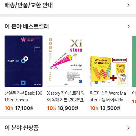
배송/반품/교환 안내
이 분야 베스트셀러
천일문 기본 Basic 100
Xistory 자이스토리 영
워드마스터 Word Ma
어
1 Sentences
어 독해 기본 (2026년)
ster 고등 베이직 Basi
1
c
10
17,100
10
18,900
10
13,500
%
%
%
원
원
원
이 분야 신상품