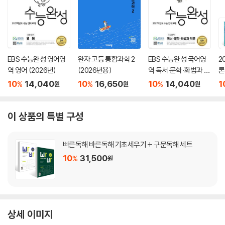
EBS 수능완성 영어영
완자 고등 통합과학 2
EBS 수능완성 국어영
2
역 영어 (2026년)
(2026년용)
역 독서·문학·화법과 작
론
문 (2026년)
(
10
14,040
10
16,650
10
14,040
1
%
%
%
원
원
원
이 상품의 특별 구성
빠른독해 바른독해 기초세우기 + 구문독해 세트
10
31,500
%
원
상세 이미지