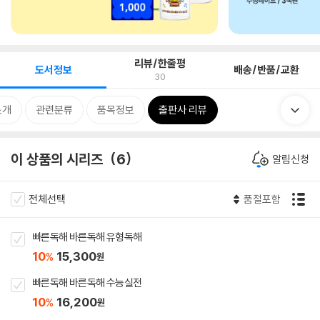
리뷰/한줄평
도서정보
배송/반품/교환
30
소개
관련분류
품목정보
출판사 리뷰
이 상품의 시리즈
6
알림신청
전체선택
품절포함
빠른독해 바른독해 유형독해
10
15,300
%
원
빠른독해 바른독해 수능실전
10
16,200
%
원