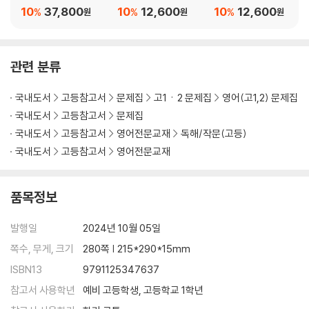
트
10
37,800
10
12,600
10
12,600
%
%
%
원
원
원
관련 분류
국내도서
고등참고서
문제집
고1ㆍ2 문제집
영어(고1,2) 문제집
국내도서
고등참고서
문제집
국내도서
고등참고서
영어전문교재
독해/작문(고등)
국내도서
고등참고서
영어전문교재
품목정보
발행일
2024년 10월 05일
쪽수, 무게, 크기
280쪽 | 215*290*15mm
ISBN13
9791125347637
참고서 사용학년
예비 고등학생, 고등학교 1학년