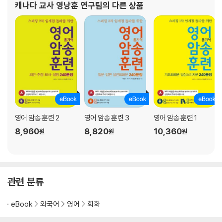
Day 77+78 Dr. Jekyll and Mr. Hyde 지킬 박사와 하이드
캐나다 교사 영낭훈 연구팀
의 다른 상품
Day 79+80 Gone with the Wind 바람과 함께 사라지다
Day 81+82 Gulliver's Travels 걸리버 여행기
Day 83+84 Jane Eyre 제인 에어
Day 85+86 King Lear 리어 왕
Day 87+88 The Merchant of Venice 베니스의 상인
Day 89+90 Othello 오셀로
Day 91+92 Macbeth 맥베스
Day 93+94 The Little Prince 어린 왕자
Day 95+96 Sense and Sensibility 이성과 감성
영어 암송 훈련 2
영어 암송 훈련 3
영어 암송 훈련 1
Day 97+98 Oliver Twist 올리버 트위스트
8,960
8,820
10,360
원
원
원
Day 99+100 For Whom the Bell Tolls 누구를 위해 종은 울리나
우리말 해석
관련 분류
eBook
외국어
영어
회화