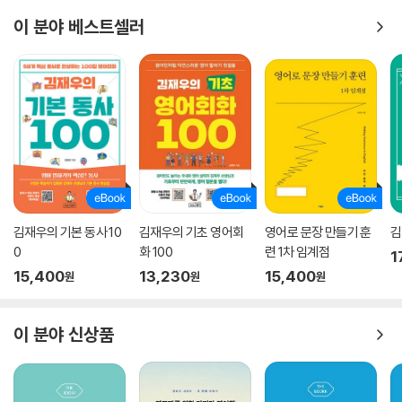
이 분야 베스트셀러
김재우의 기본 동사 10
김재우의 기초 영어회
영어로 문장 만들기 훈
김
0
화 100
련 1차 임계점
1
15,400
13,230
15,400
원
원
원
이 분야 신상품