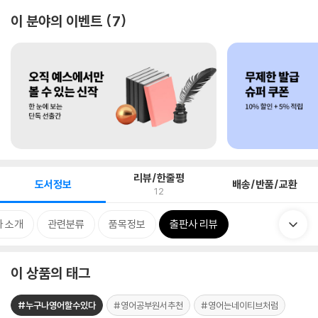
이 분야의 이벤트
7
리뷰/한줄평
도서정보
배송/반품/교환
12
 소개
관련분류
품목정보
출판사 리뷰
이 상품의 태그
#누구나영어할수있다
#영어공부원서추천
#영어는네이티브처럼