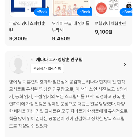
Day 51+52 The Shepherd's Boy 양치기 소년
Day 53+54 Goldilocks and the Three Bears 골디락스와 곰 세 마
리
두괄식 영어 스피킹 훈
오케이 구글, 내 영어를
여행영어 체험훈련
Day 55+56 The Goose with the Golden Eggs 황금 알을 낳는 거위
련
부탁해
9,100
원
Day 57+58 The Belly and the Members 위와 신체의 다른 기관들
9,800
9,450
원
원
Day 59+60 Sleeping Beauty 잠자는 미녀
Day 61+62 Jack and the Beanstalk 잭과 콩나무
Day 63+64 Snow White and the Seven Dwarfs 백설 공주와 일곱
저
캐나다 교사 영낭훈 연구팀
난쟁이
관심작가 알림신청
Day 65+66 The Adventures of Pinocchio 피노키오의 모험
Day 67+68 Cinderella 신데렐라
영어 낭독 훈련의 효과와 필요성에 공감하는 캐나다 현지의 전·현직
Day 69+70 Hansel and Gretel 헨젤과 그레텔
교사들로 구성된 ‘영낭훈 연구팀’으로, 이 책에 쓰인 사진 보고 설명하
기, 동화 읽기, 소설 읽기의 모든 스크립트를 요약, 작성하고 낭독 훈
Chapter 03 Novel Telling 소설 읽기
련하기에 가장 알맞은 정제된 문장으로 다듬는 일을 담당했다. 다양
한 배경을 지닌 집필 교사들은 모두 자녀들과 학생들에게 규칙적으로
Day 71+72 Anne of Green Gables 빨강머리 앤
책을 많이 읽어 준다는 공통점이 있어 간결하고 정확한 낭독 스크립
Day 73+74 Moby Dick 모비 딕
트를 작성할 수 있었다.
Day 75+76 A Farewell to Arms 무기여 잘 있거라