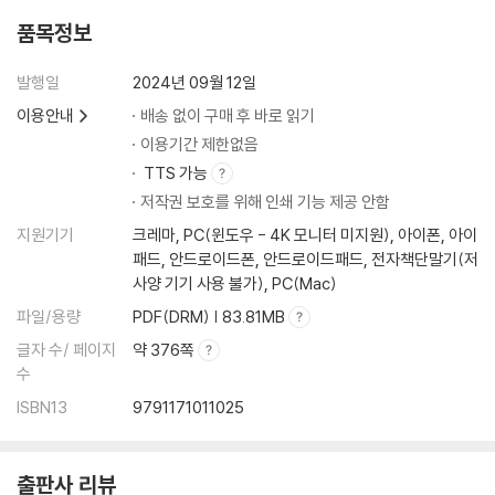
품목정보
발행일
2024년 09월 12일
이용안내
배송 없이 구매 후 바로 읽기
이용기간 제한없음
TTS 가능
저작권 보호를 위해 인쇄 기능 제공 안함
지원기기
크레마, PC(윈도우 - 4K 모니터 미지원), 아이폰, 아이
패드, 안드로이드폰, 안드로이드패드, 전자책단말기(저
사양 기기 사용 불가), PC(Mac)
파일/용량
PDF(DRM) | 83.81MB
글자 수/ 페이지
약 376쪽
수
ISBN13
9791171011025
출판사 리뷰