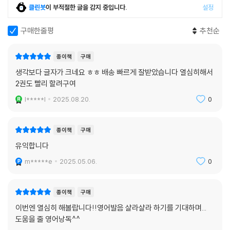
클린봇
이 부적절한 글을 감지 중입니다.
설정
구매한줄평
추천순
종이책
구매
생각보다 글자가 크네요 ㅎㅎ 배송 빠르게 잘받았습니다 열심히해서
2권도 빨리 할려구여
l*****l
2025.08.20.
0
종이책
구매
유익합니다
m*****e
2025.05.06.
0
종이책
구매
이번엔 열심히 해볼랍니다!!영어발음 샬라샬라 하기를 기대하며...
도움을 줄 영어낭독^^