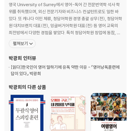
Day 19+20 Off To School 학교 가기
영국 University of Surrey에서 영어-독어 간 전문번역학 석사 학
Day 21+22 Everybody Loves Taekwondo 모두 태권도를 좋아하죠
위를 취득했으며, 외신 전문기자와 비즈니스 컨설턴트로도 일한 바
Day 23+24 Rainbow 무지개
있다. 또 캐나다 이민 체류, 청담어학원 경영 총괄 상무(전), 청담어학
Day 25+26 Disneyland 디즈니랜드
원 대치브랜치 대표(전), 잉글버거어학원 대표(전) 등 영어 교육의
Day 27+28 Happy Birthday To You 생일 축하합니다
최전방에서 다양한 경험을 쌓았다. 특히 청담어학원 창업에 동참, 설
Day 29+30 Harry Potter 해리 포터
립 초기부터 다양한 영어 프로그램을 기획·실행하였으며, 이 과정에
펼쳐보기
Day 31+32 Winter Wonderland 겨울 속 동화나라
서 한국인의 스피킹 문제점을 정확히 파악하고 분석하였다. 이를 토
Day 33+34 Hello iPhone 안녕 아이폰
대로 인공지능(AI)을 영어 말하기 교육에 접목한 한국형 스피킹 교육
박광희
인터뷰
Day 35+36 Snack Time 간식 시간
대안의 개발과 보급에 힘쓰는 한편, 캐
Day 37+38 Story Time 스토리 타임
[읽다]
한국인이 영어 말하기에 유독 약한 이유 - 『영어낭독훈련에
답이 있다』 박광희
Day 39+40 Just Google It 그냥 구글 검색을 해봐
박광희
의 다른 상품
Chapter 02 Tale Telling 동화 읽기
Day 41+42 The Horse and the Ass 말과 당나귀
Day 43+44 The Ugly Duckling 미운 오리 새끼
Day 45+46 The Tree and the Reed 떡갈나무와 갈대
Day 47+48 The Lion's Share 사자의 몫
Day 49+50 The Fox and the Grapes 여우와 포도