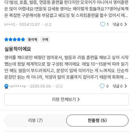
다!발성, 호흡, 발음, 연음등 훈련을 한다지만 모국어가 아니어서 영어훈련
넷_‘하루 20분 100일’ 영어 낭독 훈련 완주를 위한 다이어리 형식
은 많이 어렵네요!연음및 강세등 영어는 왜이렇게 힘들까요??영어낭독책
은 복잡한 구문해석등 부담없고 쉐도잉 및 스피킹훈련을 할수 있어서 매우
『영어 낭독 훈련 100일』은 낭독 훈련을 시작하고 끝마친 시간과 총연습 시
좋은교재라 생각드네요...비영어권 사람들과 소통및 영어회화위주로 공부
k***2
2024.12.07.
신고
1
댓글
0
하기에는 부담없이
간을 기록하고, 오디오를 들으며 스크립트에 끊어 읽기 표시를 하고, 정해
진 step에 따라 낭독을 1회 마칠 때마다 ∨ 표시를 해 나가도록 다이어리
종이책
구매
형식을 도입했습니다. 이를 통해 자신이 세운 목표를 마음에 되새기면서
실용적이에요
나태해짐을 막고, ‘영어 낭독 훈련 100일’에 대한 뚜렷한 목표 의식이 생깁
니다. 그리고 자신도 모르게 조금씩 낭독에 ‘중독’되어 갈 것입니다.
영어를 책으로만 배웠던 엄마로서, 발음과 리듬 훈련을 해보고 싶어 시작
했는데 정말 체계적으로 잘 구성된 책이에요. 매일 10~15분씩 따라 읽기
만 해도 발음이 부드러워지고, 문장이 입에 익어가는 게 느껴져요. 단순히
문장만 읽는 게 아니라, 억양과 말의 흐름까지 잡아주기 때문에 회화에 자
신이 붙기 시작했어요. 아이와 함께 낭독하며 ‘영어는 함께 소리 내야 늘 수
m*****e
2025.05.06.
신고
0
댓글
0
있구나’를 실
리뷰 전체보기
리뷰
7
한줄평
5