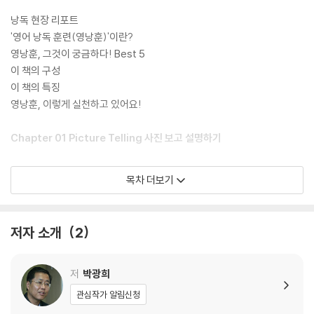
낭독 현장 리포트
'영어 낭독 훈련(영낭훈)'이란?
영낭훈, 그것이 궁금하다! Best 5
이 책의 구성
이 책의 특징
영낭훈, 이렇게 실천하고 있어요!
Chapter 01 Picture Telling 사진 보고 설명하기
Day 1+2 Love Your Lego 레고 사랑
목차 더보기
Day 3+4 Shopping is Fun 재미있는 쇼핑
Day 5+6 Traffic Light 신호등
Day 7+8 Super-dog 슈퍼 독
저자 소개
2
Day 9+10 Bike Ride 자전거 타기
Day 11+12 Train Ride 기차 여행
Day 13+14 See You At the Movies 영화관에서 봐요
저
박광희
Day 15+16 I'm Lovin' It 그거 좋아해요
관심작가 알림신청
Day 17+18 Airplane Food 기내 음식