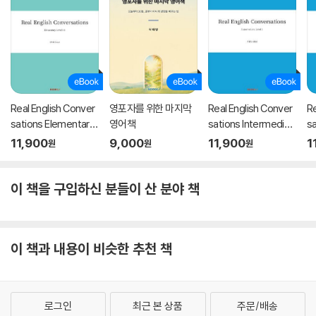
Real English Conver
영포자를 위한 마지막
Real English Conver
Re
sations Elementary
영어책
sations Intermediat
s
Level 1-1
e Level 1
Le
11,900
9,000
11,900
1
원
원
원
이 책을 구입하신 분들이 산 분야 책
이 책과 내용이 비슷한 추천 책
로그인
최근 본 상품
주문/배송