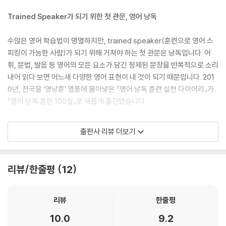
Trained Speaker가 되기 위한 첫 관문, 영어 낭독
수많은 영어 학습법이 명멸하지만, trained speaker(훈련으로 영어 스
피킹이 가능한 사람)가 되기 위해 거쳐야 하는 첫 관문은 낭독입니다. 어
휘, 문법, 발음 등 영어의 모든 요소가 담긴 정제된 문장을 반복적으로 소리
내어 읽다 보면 어느새 다양한 영어 표현이 내 것이 되기 때문입니다. 201
0년, 전국을 ‘영낭훈’ 열풍에 몰아넣은 『영어 낭독 훈련 실천 다이어리』가
『영어 낭독 훈련 100일』로 새롭게 출간됐습니다.
하나_낭독과 암송을 동시에 학습할 수 있는 최적의 영어 낭독 훈련용 교재
출판사 리뷰 더보기
영어 낭독만 할 수 있는 책들은 주변에서 어렵잖게 구할 수 있습니다. 오디
오가 딸린 영어 동화나 소설책, 명연설문 등이 모두 훌륭한 영어 낭독 교재
리뷰/한줄평
12
들이죠. 하지만 실용 영어에 바탕을 둔 낭독과 암송을 동시에 학습할 수 있
는 교재는 찾기 어렵습니다. 암송 측면까지 고려한다면 영어 동화나 소설
책 그리고 명연설문이 바람직한 낭독 교재의 대안은 아니기 때문입니다.
리뷰
한줄평
그래서 낭독과 암송을 동시에 훈련할 수 있게 특별히 개발된 책이 바로 이
10.0
9.2
『영어 낭독 훈련 100일』입니다.