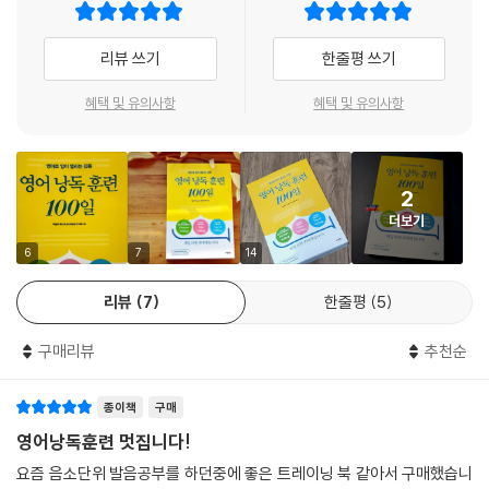
둘_내용과 난이도에 따라 3단계로 구성된 낭독 스크립트
리뷰 쓰기
한줄평 쓰기
영어 낭독 훈련 100일』은 학습 내용과 영어 난이도에 따라 낭독 스크립트
혜택 및 유의사항
혜택 및 유의사항
를 사진을 보고 설명하는 Picture Telling, 이솝우화나 명작동화를 요약
해서 말하는 Tale Telling, 『빨강머리 앤』이나 『베니스의 상인』과 같은 명
작 고전 소설을 요약해서 말하는 Novel Telling의 3단계로 구성하였습니
2
다. 매 단계마다 내용을 달리함으로써 학습의 단조로움과 지루함을 덜고,
더보기
어휘나 문법 수준을 단계별로 조절함으로써 자연스레 학습 난이도와 능률
을 높일 수 있습니다.
6
7
14
리뷰
7
한줄평
5
셋_책 집필을 위해 특별히 구성된 캐나다 교사 연구팀
구매리뷰
추천순
이런 3단계 낭독 스크립트의 집필을 위해 유능한 캐나다인 전현직 교사들
로 이루어진 ‘영낭훈 연구팀’을 특별 구성했습니다. 다양한 배경의 집필 교
종이책
구매
사들은 모두 자녀들이나 자신이 가르치는 학생들에게 규칙적으로 책을 많
이 읽어 준다는 공통점을 갖고 있지요. 연구팀의 경험을 살려 낭독 훈련하
영어낭독훈련 멋집니다!
기 가장 알맞은 정제된 문장으로 낭독 스크립트를 작성했습니다.
요즘 음소단위 발음공부를 하던중에 좋은 트레이닝 북 같아서 구매했습니