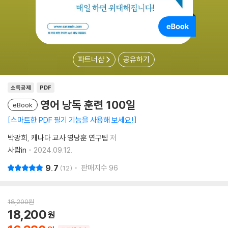
파트너샵
공유하기
소득공제
PDF
영어 낭독 훈련 100일
eBook
스마트한 PDF 필기 기능을 사용해 보세요!
박광희
캐나다 교사 영낭훈 연구팀
저
사람in
2024.09.12.
9.7
판매지수
96
12
18,200
원
18,200