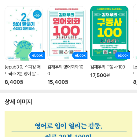
[epub3.0] 스피킹 매
김재우의 영어회화 10
김재우의 구동사 100
[
트릭스 2분 영어 말하
0
트
17,500
원
기(2020 개정판)
(
8,400
15,400
8
원
원
상세 이미지