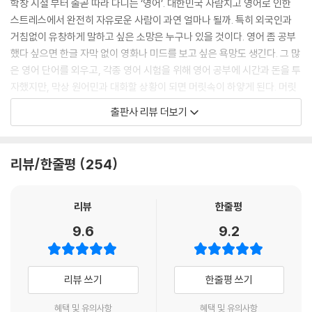
학창 시절 부터 줄곧 따라 다니는 ‘영어’. 대한민국 사람치고 영어로 인한
DAY 021 동사 see를 이용해 반대 의사 표현하기
스트레스에서 완전히 자유로운 사람이 과연 얼마나 될까. 특히 외국인과
I don’t see it that way.
거침없이 유창하게 말하고 싶은 소망은 누구나 있을 것이다. 영어 좀 공부
했다 싶으면 한글 자막 없이 영화나 미드를 보고 싶은 욕망도 생긴다. 그 많
DAY 022 동사 afford를 통해 금액에 대한 부담 표현하기
은 영어 단어를 외우고, 각종 영어 시험을 위해 영어 공부에 시간과 돈을 투
It was something I could barely afford.
자했지만, 막상 원어민과 대화할 상황이 되면 머릿속이 하얗게 된다. 머릿
속에서 아는 단어들을 조합해서 말해보지만 뭔가 어색한 영어이다. 미드를
DAY 023 비싸다고 말하기
출판사 리뷰 더보기
한글 자막 없이 본다는 건 외국에 몇 년 살다오지 않으면 도저히 가능하지
This is all out of my price range.
않을 듯싶다.
DAY 024 싸다고 말하기
리뷰/한줄평
254
'나도 이제 영어 잘하고 싶다!'라는 열망을 가진 대한민국의 모든 영어 학습
You get what you pay for.
자, 특히 영어 말하기를 원어민처럼은 아니더라도 원어민에 가깝게 하고
싶은 이들을 위한 책이 바로 『김재우의 영어회화 100』이다. 이 책은 특히
리뷰
한줄평
DAY 025 다행이라는 의견 자연스럽게 전달하기
다음과 같은 점들을 염두에 두고 집필되었다.
I’m glad you found a babysitter.
9.6
9.2
첫 번째, 완전 기초라고 하기도 그렇고, 그렇다고 중급이라고 하기도 뭔가
DAY 026 부담 주지 않으면서 요청하기
애매한 딱 그 중간에 있는 학습자의 바람을 충족시킬 수 있는 수준의 난이
Please feel free to contact me any time between 9 and 6 on
리뷰 쓰기
한줄평 쓰기
도
weekdays.
두 번째, 어려운 표현을 최소화하면서도 원어민이 듣기에 자연스러운 문장
혜택 및 유의사항
혜택 및 유의사항