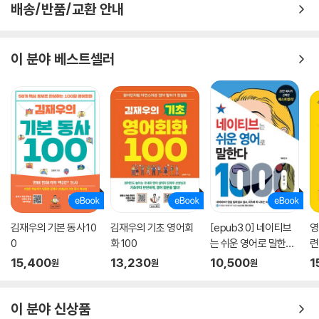
배송/반품/교환 안내
DAY 058 the hours로 근무 시간/영업시간 나타내기
What are the hours like?
이 분야 베스트셀러
DAY 059 동사 handle을 이용해 ‘감당하다’의 의미 전달하기
I have a lot on my plate at work, but it’s nothing I can’t handle.
DAY 060 동사 call을 이용해 당위성 전달하기
That calls for a party!
DAY 061 ‘못 알아들었다’를 다양하게 표현하기
I’m sorry. I didn’t catch that.
김재우의 기본 동사 10
김재우의 기초 영어회
[epub3.0] 네이티브
영
DAY 062 No wonder를 이용해 판단의 근거 말하기
0
화 100
는 쉬운 영어로 말한다
련
No wonder you look so refreshed.
-1000문장 편
15,400
13,230
10,500
1
원
원
원
DAY 063 적절한 무엇이 생각나지 않을 때 자연스럽게 말 이어가기
I can’t think of the right thing to say.
이 분야 신상품