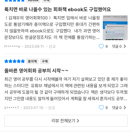
Is that for here or to go?
툭치면 바로 나올수 있는 회화책 ebook도 구입했어요
DAY 040 How를 이용해 의견 묻기
＜김재우의 영어회화100＞ 툭치면 입에서 바로 나올정
도로 통암기해라 종이책으로 구입했지만 휴대가 간편하
How about we meet at Sookmyung Women’s University Stati
지 않을듯하여 ebook으로도 구입했다. 내가 과연 영어
on?
문장보다도 한글문장조차도 이 책 전체를 통암기하는게
가능할지 의문인 책이지만 한번 도전해보려고 한다. 100
DAY 041 동사 get을 이용해 무언가를 가져다주는 표현 말하기
f******e
2023.09.11.
신고
9
댓글
0
일분량의 한글문장 1000~1500개 정도를 암기해낸다는
I got you a coffee!
거 자체도 대단하지 않은가? ebook의 장점은 아무래
종이책
구매
DAY 042 정중하게 거절하기
올바른 영어회화 공부의 시작~~
I’m good.
최근 영어 공부를 다시 시작해볼까 여기 저기 살펴보고 있던 중 제가 좋아
하는 스터디언 유튜브 채널에서 이 책에 관련된 내용을 보게 되었고 그래
DAY 043 여러모로 쓸모가 많은 figure out 활용하기
서 공부에 도움이 될 것 같아 구매하게 되었습니다. 책은 생각보다 두꺼웠
You figured that out right away.
지만 그만큼 내용도 알차게 들어있어서 계획을 잘 세워서 혼자서도 공부할
수 있을 것 같아요. 근데 혹시라도 혼자 공부하기 버거운 분들은 저자 강의
k*****7
2023.07.10.
신고
9
댓글
0
DAY 044 동사 use를 이용해 넌지시 필요성 말하기
도 있으니 수
I could really use a cup of coffee.
리뷰 전체보기
DAY 045 칭찬에 대해 감사 표현하기