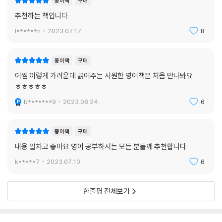
I want to get better at golf.
종이책
구매
추천하는 책입니다.
DAY 052 시간 여유에 대해 말하기
l******n
2023.07.17.
8
I can’t seem to find (the) time to exercise.
DAY 053 전치사 for 다양하게 활용하기
종이책
구매
Daiso has pretty good products for its low prices.
어쩜 이렇게 가려운데 긁어주는 시원한 영어책은 처음 만나봐요.
ㅎㅎㅎㅎㅎ
DAY 054 전치사 over 다양하게 활용하기
b*******9
2023.08.24.
6
Let’s catch up over lunch.
DAY 055 동사 swing을 이용해 잠시 들르는 상황 표현하기
종이책
구매
Swing by my place for coffee before work.
내용 알차고 좋아요 영어 공부하시는 모든 분들께 추천합니다
k*****7
2023.07.10.
6
DAY 056 약속/일정이 있다고 말하기
I’m afraid I already have plans.
한줄평 전체보기
DAY 057 돈이 부족한 상황 표현하기
Money is a bit tight right now.