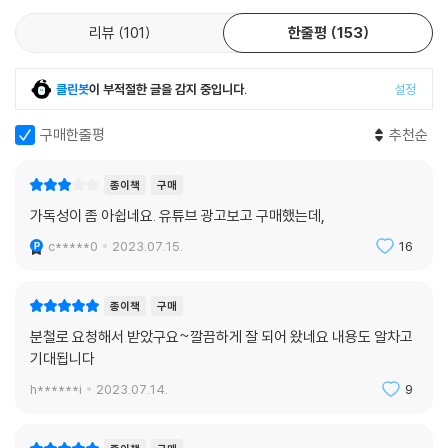
It’s nice of you to say so.
리뷰
101
한줄평
153
DAY 046 동사 complain을 이용해 의견 말하기
클린봇
이 부적절한 글을 감지 중입니다.
설정
I can’t complain at all.
구매한줄평
추천순
DAY 047 동사 owe를 이용해 갚아야 할 돈이나 신세에 대해 말하기
You owe me five bucks.
종이책
구매
DAY 048 동감 나타내기
가독성이 좀 아쉽네요. 유튜브 광고보고 구매했는데,
I feel the same way.
c*****0
2023.07.15.
16
DAY 049 명사 hassle을 통해 번거로움 표현하기
Transferring twice feels like a huge hassle.
종이책
구매
분철로 요청해서 받았구요~깔끔하게 잘 되어 왔네요 내용도 알차고
DAY 050 관행에 대해 자연스럽게 말하기
기대됩니다
That’s just how things work here.
h******i
2023.07.14.
9
DAY 051 잘하고 싶은 마음 표현하기