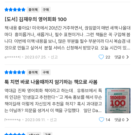
DAY 033 용건 및 목적 말하기
제까지 기초에 머물러 있을 것인가? 『김재우의 영어회화 100』과 함께 한
I just wanted to make sure we are still on for tonight.
종이책
구매
다면 100일 후, 분명 당신의 입에서 나오는 영어에 놀랄 것이다!
[도서] 김재우의 영어회화 100
DAY 034 기대 또는 고대하는 일 말하기
책 내용 좋아요! 미국에서 20년간 거주하면서, 끊임없이 매번 새책 나올대
I look forward to hearing from you.
마다 흥미롭거나, 새롭거나, 필수 표현이거나...그런 책들은 꼭 구입해 봅
니다. 이번에 이책 내용을 보니, 많은 부분들 필수 부분이라 다시 복습겸 내
DAY 035 기분이나 느낌 자연스럽게 묻기
것으로 만들고 싶어서 분철 서비스 신청해서 받았구요. 오늘 시간이 있어
What is it like working as an Analytical Lead at Google?
서 day 1 공부해봤는데, 혼자 하셔도 괜찮지만,mp3 들으면서 문장 외울
e******l
2023.07.25.
신고
22
댓글
0
려고 합
DAY 036 5형식 문형으로 부탁하거나 의뢰하기
종이책
구매
I’d like to get this steak cooked a little more.
툭 치면 바로 나올때까지 암기하는 책으로 사봄
DAY 037 무엇을 할 것인지 물어보기
역대급 진짜 영어회화 책이라고 하는데... 유튜브에서 특
What are you up to tomorrow night?
히 인강은 '인생걸고 추천한다~'고 계속 홍보를 해서 무슨
책이길래 이렇게 자신있게 추천을 하지? 혹시 과대광고
DAY 038 타이밍에 대해 말하기
는 아닐까? 의문을 생겨서 이 책을 구입했다. 일단 Day1
You caught me just in time.
문장부터 보니 툭하면 입으로 바로 튀어나오게끔 영어로
f******e
2023.09.11.
신고
14
댓글
0
암기하는데 만만치 않음을 느꼈다. 아니 정확히 말하면 D
ay100 까지 한글텍스트만으로 통암기해도
DAY 039 카페나 식당에서 쓸 수 있는 표현
eBook
구매