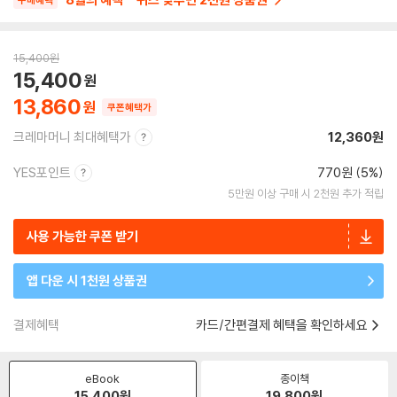
구매혜택
15,400
원
15,400
13,860
쿠폰혜택가
크레마머니 최대혜택가
12,360원
YES포인트
770원 (5%)
5만원 이상 구매 시 2천원 추가 적립
사용 가능한 쿠폰 받기
앱 다운 시 1천원 상품권
결제혜택
카드/간편결제 혜택을 확인하세요
eBook
종이책
15,400
원
19,800
원