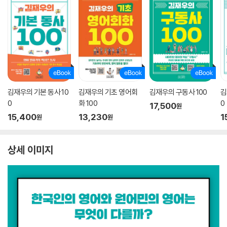
김재우의 기본 동사 10
김재우의 기초 영어회
김재우의 구동사 100
김
0
화 100
0
17,500
원
15,400
13,230
1
원
원
상세 이미지