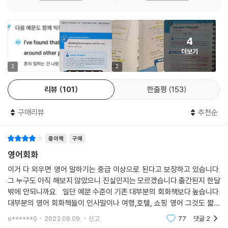
세 번째, 지나치게 관용적인 표현을 최소화하고 원어민이 일상생활에서 자
DAY 027 시간에 대해 강조해서 말하기
주 사용하는 보편적인 표현으로 구성
Are you drinking coffee at this hour?
네 번째, 이 책으로 말하기를 연습했을 때 원어민과 대화하기가 수월해지
4
고, 미드를 시청하면서 ‘듣기’가 원활해질 수 있도록 구성
DAY 028 쓰임새가 다양한 grab 활용하기
더보기
다섯 번째, 아무리 좋은 원어민식 표현도 내 입에 안 붙으면 “빛 좋은 개살
You wanna grab some breakfast?
구”라는 점을 고려해 입에 착 붙을 수 있는 표현과 문장으로 된 대화문으로
3
2
구성
DAY 029 적응/익숙함에 대해 말하기
리뷰
101
한줄평
153
여섯 번째, 원어민이 입에 달고 사는 패턴과 표현을 최대한 농축함으로써 1
I can’t really get used to the smell.
00일이라는 기간 동안 학습 효과를 극대화할 수 있도록 구성
구매리뷰
추천순
DAY 030 ‘~하고 나서야 비로소 ...하다’라고 말하기
저자 자신이 국내파로서 수많은 시행착오를 겪었고, 수많은 영어 학습자를
I wasn’t expecting you until tomorrow.
종이책
구매
가르치고 밀도있게 관찰하면서 한국인의 영어와 원어민의 영어의 차이점
을 누구보다 잘 알기에, 외국에 나가지 않아도 충분히 원어민처럼 구사할
영어회화
DAY 031 think of A as B로 비유 나타내기
수 있도록 20년 영어 교육 노하우를 집약한 책이 바로 『김재우의 영어회화
Think of it as a compliment.
이거 다 외우면 영어 말하기는 중급 이상으로 된다고 보장하고 있습니다.
100』이다.
그 누구도 아직 해보지 않았으니 진실인지는 모르겠습니다.출간된지 한달
밖에 안되니까요. 일단 예문 수준이 기존 대부분의 회화책보다 높습니다.
DAY 032 상대에 대한 이해 표현하기
이제 막 영어에 관심을 갖게 된 분들에게는 바로 써먹을 수 있는 알짜 영어
대부분의 영어 회화책들이 인사말이나 여행,호텔, 쇼핑 영어 그것도 짧고
That explains why you have a southern accent.
표현을 알려주고, 말은 통하지만 아직도 단답형에 머물어 답답함을 느끼는
공식화된 문장 밖에 안 나오니까요. 그렇다고 토론 영어 수준으로 어려운
o******0
2023.08.09.
신고
77
댓글
2
것은 아닙
분들에게는 중급자 이상으로 성장할 수 있는 가이드라인이 될 수 있다. 언