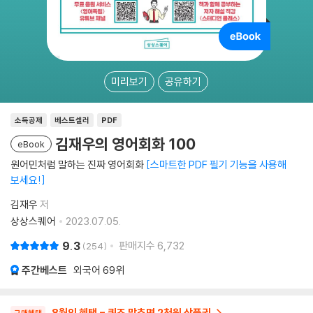
미리보기
공유하기
소득공제
베스트셀러
PDF
김재우의 영어회화 100
eBook
원어민처럼 말하는 진짜 영어회화
스마트한 PDF 필기 기능을 사용해
보세요!
김재우
저
상상스퀘어
2023.07.05.
9.3
판매지수
6,732
254
주간베스트
외국어
69위
8월의 혜택 - 퀴즈 맞추면 2천원 상품권