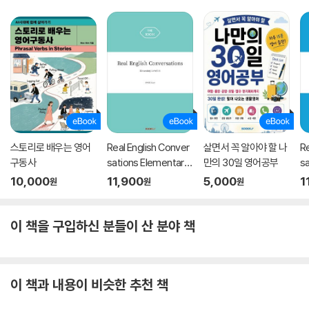
DAY 064 by the way 제대로 활용하기
New Year’s is just around the corner.
Are you going to your parent’s house, by the way?
DAY 065 aware의 미묘한 의미 차이 이해하기
I wasn’t aware of the time.
DAY 066 전화 통화 자연스럽게 마무리하기
I think I will have to let you go.
스토리로 배우는 영어
Real English Conver
살면서 꼭 알아야 할 나
Re
구동사
sations Elementary
만의 30일 영어공부
s
Level 1-1
Le
DAY 067 away를 이용해 시간적 여유 나타내기
10,000
11,900
5,000
1
원
원
원
Lunar New Year is less than a week away.
이 책을 구입하신 분들이 산 분야 책
DAY 068 지연되는 상황에 대해 말하기
I don’t have time to grab lunch. I’m behind on work.
DAY 069 적극적으로 공감 표현하기
이 책과 내용이 비슷한 추천 책
That’s for sure.