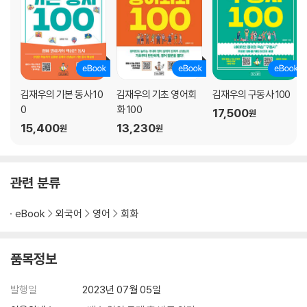
Would you like me to grab you some coffee while I’m at Starbu
cks?
DAY 010 생각이나 의견 묻거나 답하기
What price range do you have in mind?
김재우의 기본 동사 10
김재우의 기초 영어회
김재우의 구동사 100
0
화 100
17,500
DAY 011 생각이나 고민 말하기
원
15,400
13,230
I was thinking of going to translation grad school.
원
원
DAY 012 I wish를 이용해 미련이나 아쉬움 표현하기
I wish I had that much money.
관련 분류
DAY 013 동사 sound를 이용해 생각이나 의견 묻기
eBook
외국어
영어
회화
How does 2:30 sound?
품목정보
DAY 014 정확히 뭔지는 모르지만 ‘무언가가 있다’라고 말하기
There is something different about BTS.
발행일
2023년 07월 05일