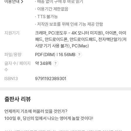
DAY 015 완료 여부에 대해 묻고 답하기
이용안내
배송 없이 구매 후 바로 읽기
Are you done with your plate?
이용기간 제한없음
TTS 불가능
DAY 016 잘 어울린다고 말하기
저작권 보호를 위해 인쇄 기능 제공 안함
This t-shirt looks good on you.
지원기기
크레마, PC(윈도우 - 4K 모니터 미지원), 아이폰, 아이
패드, 안드로이드폰, 안드로이드패드, 전자책단말기(저
DAY 017 동사 work를 이용해 일정 논의하기
사양 기기 사용 불가), PC(Mac)
Does Tuesday work for you?
파일/용량
PDF(DRM) | 16.56MB
글자 수/ 페이지
약 348쪽
DAY 018 화제 전환하기
수
Speaking of which, what happened with you and Nicole last ni
ght?
ISBN13
9791192389301
DAY 019 휴가 일정 말하기
출판사 리뷰
I’m taking tomorrow off.
언제까지 기초에 머물러 있을 것인가?
DAY 020 바쁜 상황 표현하기
100일 후, 당신의 입에서 나오는 영어게 놀랄 것이다!
I’m busy working on my dissertation.