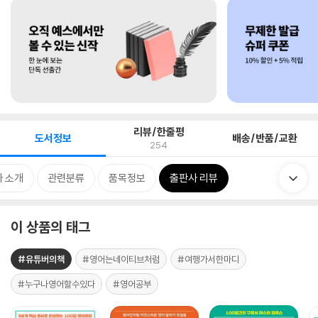
리뷰/한줄평
도서정보
배송/반품/교환
254
 소개
관련분류
품목정보
출판사 리뷰
이 상품의 태그
#유튜버의책
#영어는네이티브처럼
#여행가서한마디
#누구나영어할수있다
#영어공부