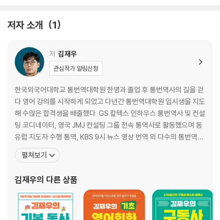
ER STUDIES에서는 각 DAY별 핵심 표현과 관련된 어휘나 표현을 확장하
Do you mind keeping it a bit short?
여 심화 학습함으로써 실력을 한 단계 더 업그레이드 할 수 있고, WORD B
저자 소개
1
ANK에서 각 DAY별 주요 어휘와 표현을 익힐 수 있다.
DAY 004 부사 super를 이용해 강조 표현하기
Everything is getting super expensive.
원어민처럼 말하는 진짜 영어, 《김재우의 영어회화 100》의 모든 문장과
저
김재우
대화문을 ‘툭’ 치면 바로 나올 수 있게 완벽하게 외운다면 “어, 영어 말하기
DAY 005 동사 feel을 이용해 감정이나 생각 물어보기
관심작가 알림신청
가 한결 편안해졌네!”라는 말이 절로 나올 것이다.
How do you feel about buying something second-hand, like a
used car?
한국외국어대학교 통번역대학원 한영과 졸업 후 통번역사의 길을 걷
본 상품은 종이책에서 제공되는 <미니북>은 제공되지 않습니다.
다 영어 강의를 시작하게 되었고 다년간 통번역대학원 입시생을 지도
DAY 006 모든 것 중 최고라고 강조하기
해 수많은 합격생을 배출했다. GS 칼텍스 인하우스 통번역사 및 컨설
There is nothing like camping to recharge your batteries.
팅 코디네이터, 영국 JMJ 컨설팅 그룹 전속 통역사로 활동했으며 동
유럽 지도자 수행 통역, KBS 9시 뉴스 영상 번역 외 다수의 통번역을
DAY 007 up/down을 이용해 제안에 동의하기
수행했다. 한화그룹, 액센츄어 등의 사내 영어 강의를 비롯해 이익훈
펼쳐보기
I am up for anything, as long as it’s not too spicy.
어학원, 민병철 어학원에서 회화 강의를 진행했고, 토피아, G1230
등에서 특목고 입시 강의를 맡았으며 경기권 공립초등학교 교원 영어
김재우
의 다른 상품
DAY 008 동사 feel을 이용해 몸 상태 표현하기
연수를 담당했다. 현재는 위드영 잉
I don’t feel quite right today.
DAY 009 공손하게 제안하기