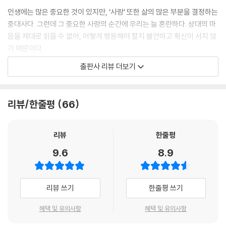
결혼할 상대는 찾는 것이 아니라 만드는 것
인생에는 많은 중요한 것이 있지만, ‘사랑’ 또한 삶의 많은 부분을 결정하는
후회하는 결혼은 이것 때문이다
중대사다. 그런데 그 중요한 사랑의 순간에 우리는 늘 혼란하다. 상대의 마
음을 제대로 읽을 수 없어, 어떻게 행동해야 할지 불안하고 확신이 서지 않
기 때문이다.
출판사 리뷰 더보기
사랑은 감정만으로 할 수 있는 것이 아니다. 반드시 ‘관계의 기술’이 필요하
다. 그렇기에 항상 사랑이 어렵기만 했던 독자들에게 이 책은 사랑의 단계
마다 가장 궁금했던 사항에 속 시원히 답해주는 ‘관계의 교과서’이자 ‘사랑
리뷰/한줄평
66
의 바이블’이 되어줄 것이다. 구독자 88만 명, 누적 조회수 4억 회에 달하
는 대한민국의 대표적인 관계 카운슬링 크리에이터 김달이 저자로 나서기
에 더욱 신뢰할 수 있다.
리뷰
한줄평
사랑하고 싶지만, 제대로 방법을 몰라 고민하는 많은 독자에게 반가운 선
9.6
8.9
물이 되어줄 책이다.
돈, 시간, 노력을 낭비하지 않는
리뷰 쓰기
한줄평 쓰기
가장 현실적인 사랑의 기술
혜택 및 유의사항
혜택 및 유의사항
· 새로운 사람을 알아갈 때 놓치지 말아야 할 것들