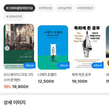
#크레마클럽에있어요
#연애코칭
#현실연애
#연애의참견
#유튜버의책
오디세이아 (고대 그리
니체의 초월자
독하게 돈 공부
내
스어 완역본)
12,500
16,100
1
원
원
10
19,800
%
원
상세 이미지