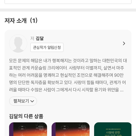
썸이 깨질 위기에 놓였다면
마음에 빨간불이 켜지기 전에 진화하라
이성과 연락할 때 사람들이 가장 많이 하는 실수
저자 소개
1
상대방의 고민은 당신의 것이 아니다
외로움은 결코 그 사람으로 충족되지 않는다
분명 잘해주는데 참 매력 없는 행동
저
김달
만날수록 질리는 남자들의 특징
관심작가 알림신청
오래 사랑하기 위해 애정 표현보다 중요한 것
평생 사랑할 수밖에 없게 만드는 여자
모든 문제의 해답은 내가 행복해지는 것이라고 말하는 대한민국의 대
애매한 관계를 발전시키는 결정적 행동
표적인 관계 카운슬링 크리에이터. 사랑부터 이별까지, 살면서 마주
하는 여러 어려움을 명쾌하고 현실적인 조언으로 해결해주며 90만
PART 2. 갈등의 이유
명의 단단한 독자층을 확보하고 있다. 사랑이 힘들 때마다, 관계가 어
다툼이 파국으로 치닫지 않으려면
려울 때마다 수많은 사람이 그에게서 다시 시작할 용기와 위안을 얻
는다. 이들의 뜨거운 관심 속에 하나둘 쌓인 영상 조회 수는 현재 누적
펼쳐보기
상대방이 나를 숨 막히게 할 때
4억 뷰에 달한다. 그는 어떤 문제든 사소한 것은 없으며, 그 누구도 나
내 메시지를 무시하는 남자친구
를 잃고 상처받으면서까지 사랑해선 안 된다고 조언한다. 모든 고민
김달
의 다른 상품
다툼이 파국으로 치닫지 않으려면
에 최선과 진심을 담은 해결책을 제시하며 언제
자기애가 높거나 자존감이 낮거나
결혼 준비가 안 돼 있는 사람과의 연애