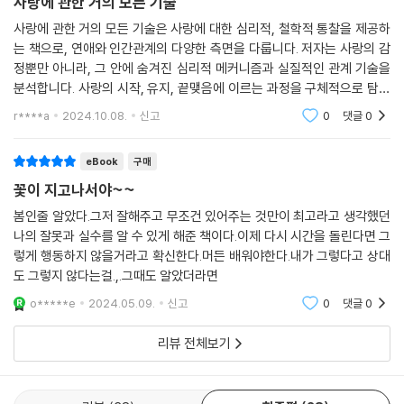
사랑에 관한 거의 모든 기술
사랑에 관한 거의 모든 기술은 사랑에 대한 심리적, 철학적 통찰을 제공하
는 책으로, 연애와 인간관계의 다양한 측면을 다룹니다. 저자는 사랑의 감
정뿐만 아니라, 그 안에 숨겨진 심리적 메커니즘과 실질적인 관계 기술을
분석합니다. 사랑의 시작, 유지, 끝맺음에 이르는 과정을 구체적으로 탐구
하며, 현실적인 조언과 함께 깊이 있는 사유를 제시합니다. 사랑의 감정을
r****a
2024.10.08.
신고
0
댓글
0
단순히 이상화
eBook
구매
꽃이 지고나서야~~
봄인줄 알았다.그저 잘해주고 무조건 있어주는 것만이 최고라고 생각했던
나의 잘못과 실수를 알 수 있게 해준 책이다.이제 다시 시간을 돌린다면 그
렇게 행동하지 않을거라고 확신한다.머든 배워야한다.내가 그렇다고 상대
도 그렇지 않다는걸.,.그때도 알았더라면
o*****e
2024.05.09.
신고
0
댓글
0
리뷰 전체보기