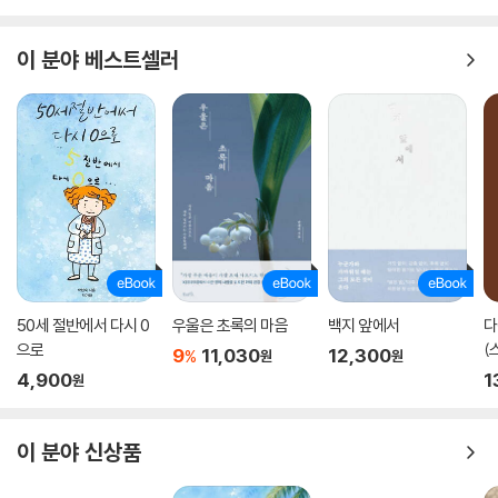
이 분야 베스트셀러
50세 절반에서 다시 0
우울은 초록의 마음
백지 앞에서
다
으로
(
9
11,030
12,300
%
원
원
4,900
1
원
이 분야 신상품