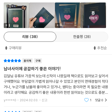
· 서로 알아나가는 과정에서 기억해야 할 노하우
· 갈등과 이별 속에서도 내 마음을 지키는 방법
8
· 재회를 꿈꿀 때 시도할 수 있는 단 한 가지 기술
더보기
· 결혼을 결정하기 전 알아야 할 것들
8
4
매주 월요일과 목요일 새벽, 2천여 명의 사람들이 사랑과 관계에 대한 고
리뷰
38
한줄평
28
민을 해결하기 위해 한 곳에 모여든다. 바로 이 책의 저자, 김달의 채널이
다. 김달 작가는 사랑과 관계의 전 과정에서 맞닥뜨릴 수 있는 다양한 문제
구매리뷰
추천순
와 고민에 대하여 명쾌하고 현실적인 조언과 솔루션을 선사하는 것으로 정
평이 나 있다. 특히 ‘나’를 지키면서, 사랑과 함께 성장하는 방법을 알려주
종이책
구매
기에 더욱 많은 이의 지지를 받는다.
남녀사이에 공감하기 좋은 이야기!
그런 김달 작가가 혼신을 기울여 집필한 이 책은 연애에 서툴고, 이별에 아
김달님 유튜브 가끔씩 보는데 신작이 나왔길래 책으로도 읽어보고 싶어서
파하며, 결혼 앞에서 망설이는 이들을 위한 에세이다. 다만 연애 초기부터,
구매했어요. 부담없이 가볍게 읽어나갈 수 있었고 본인이 연애경험이 적다
만남, 이별, 결혼과 그 이후까지 수천 건에 이르는 상담 끝에 발견한 완전히
거나, 누군가를 남몰래 좋아하고 있거나, 썸타는 중이라면 꼭 필요한 내용
새로운, 그러나 반드시 효과가 있는 현실적 처방을 내놓는다는 것이 다른
이라고 생각해요. 공감하기 좋은 내용이라 한번 읽어보는 것으로도 충분해
관계 에세이와는 차별되는 점이다.
요. 유튜브 구독자가 아니더라도 가볍게 한번 읽어보시는거 추천해요!!
y*****0
2024.02.03.
신고
1
댓글
0
매번 나를 힘들게 하는 사랑 앞에서 좌절했다면, 상대의 행동 때문에 상처