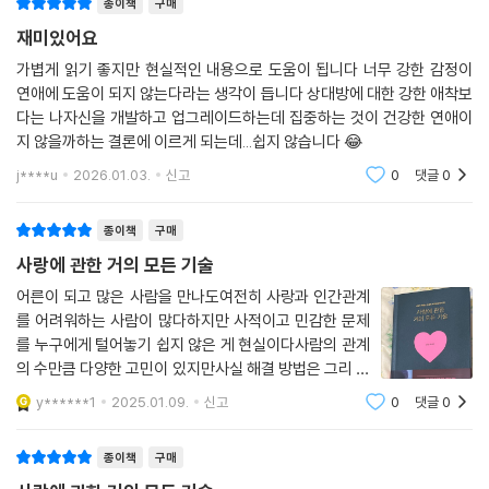
종이책
구매
를 받고 있다면, 이별 후 여전히 아픈 감정에서 벗어나지 못했다면, 결혼을
재미있어요
앞두고 고민되는 지점이 있다면 이제 이 책을 펼칠 시간이다. 사랑의 모든
단계별로 가장 고민되는 문제점을 실제 사연과 함께 하나하나 짚어나가는
가볍게 읽기 좋지만 현실적인 내용으로 도움이 됩니다 너무 강한 감정이
연애에 도움이 되지 않는다라는 생각이 듭니다 상대방에 대한 강한 애착보
동안, 자신만의 ‘관계의 정답’을 반드시 발견할 수 있을 것이다.
다는 나자신을 개발하고 업그레이드하는데 집중하는 것이 건강한 연애이
지 않을까하는 결론에 이르게 되는데...쉽지 않습니다 😂
“사랑이 힘들고 사람이 어려울 때 반드시 알아야 할 관계의 모든 법칙을 이
책 속에 담았습니다. 이제, ‘나를 위해’ 관계의 기술을 익힐 때입니다.” _프
j****u
2026.01.03.
신고
0
댓글
0
롤로그 중에서
종이책
구매
사랑에 관한 거의 모든 기술
어른이 되고 많은 사람을 만나도여전히 사랑과 인간관계
를 어려워하는 사람이 많다하지만 사적이고 민감한 문제
를 누구에게 털어놓기 쉽지 않은 게 현실이다사람의 관계
의 수만큼 다양한 고민이 있지만사실 해결 방법은 그리 다
르지 않다몇 가지 원칙과 기술 그리고 마음가짐을 익히면
y******1
2025.01.09.
신고
0
댓글
0
현명한 판단을 내리며 고민을 줄여갈 수 있다최선과 진심
을 담은 해결책을 제시하고 독자들이 힘들지
종이책
구매