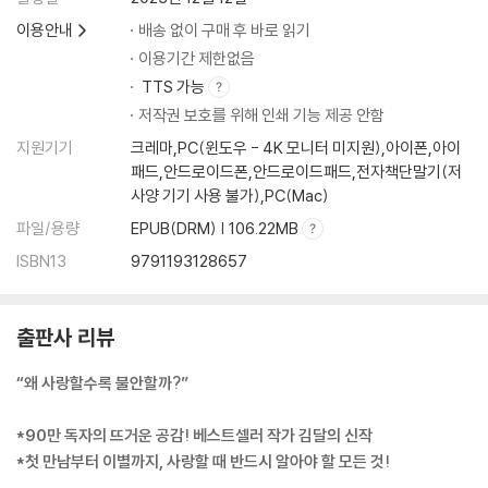
지금, 사람 보는 눈을 바꾸지 못하면 생기는 일
이용안내
배송 없이 구매 후 바로 읽기
돌아선 상대의 마음을 되돌리는 유일한 방법
이용기간 제한없음
재회에 성공하고 싶다면
TTS 가능
헤어진 사람을 후회하게 만드는 법
저작권 보호를 위해 인쇄 기능 제공 안함
지원기기
크레마,PC(윈도우 - 4K 모니터 미지원),아이폰,아이
PART 4. 결혼, 또 다른 시작
패드,안드로이드폰,안드로이드패드,전자책단말기(저
결혼은 가장 사랑하는 사람과 하는 것이 아니다
사양 기기 사용 불가),PC(Mac)
파일/용량
EPUB(DRM) | 106.22MB
평생 함께할 사람인지 알아보는 법
요즘 사람들이 결혼 상대로 기피하는 유형
ISBN13
9791193128657
상대방 집안과 경제력 차이가 난다면
주말 부부로 살 수 있을까
출판사 리뷰
결론 없는 관계라면
지금 이 사람과 헤어지면 결혼 적령기를 놓칠 것 같아요
“왜 사랑할수록 불안할까?”
아무리 좋은 사람이라도 결혼하기 힘든 이유
진로와 결혼 사이
*90만 독자의 뜨거운 공감! 베스트셀러 작가 김달의 신작
결혼하면 변할 사람을 구별하는 법
*첫 만남부터 이별까지, 사랑할 때 반드시 알아야 할 모든 것!
결혼 자금보다 중요한 것