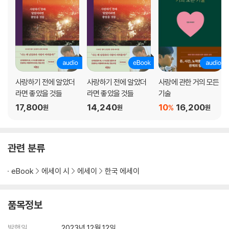
분리 불안형 인간과는 미래를 꿈꾸기 힘들다
항상 서운한 여자, 받아주지 않는 남자
만남의 횟수가 애정의 척도는 아니다
집착이 심한 남자들의 특징
도전을 즐기는 남자, 안정을 추구하는 여자
욱하는 사람을 바꿀 수 있을까
너무 착해서 매력 없는 여자
사랑하기 전에 알았더
사랑하기 전에 알았더
사랑에 관한 거의 모든
계속 궁금한 사람 vs 속이 뻔히 보이는 사람
라면 좋았을 것들
라면 좋았을 것들
기술
17,800
14,240
10
16,200
%
원
원
원
PART 3. 이별과 재회의 법칙
사랑했던 것을 현명하게 버리는 용기
관련 분류
전 연인에게 미련이 남았을 때
여자들은 절대 구별 못 하는 마음 없이 사귀는 남자
eBook
에세이 시
에세이
한국 에세이
‘잘못된 만남’이 현실이 될 때
이별의 아픔이 비료가 되도록
이거 하나만 보면 결국 떠날 사람인지 알 수 있다
품목정보
바람피우고 남자들이 하는 말
한 번이라도 차인 적이 있다면 알아야 할 것
발행일
2023년 12월 12일