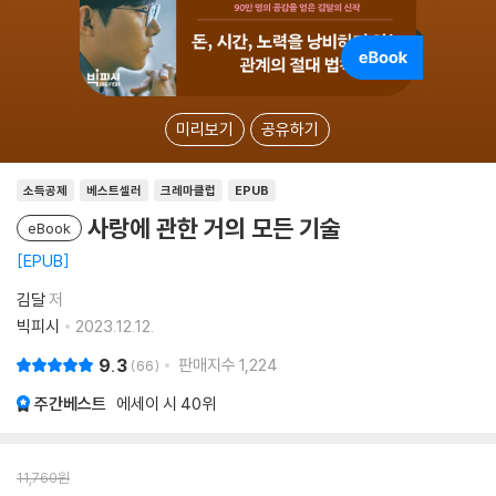
미리보기
공유하기
소득공제
베스트셀러
크레마클럽
EPUB
사랑에 관한 거의 모든 기술
eBook
EPUB
김달
저
빅피시
2023.12.12.
9.3
판매지수
1,224
66
주간베스트
에세이 시
40위
11,760
원