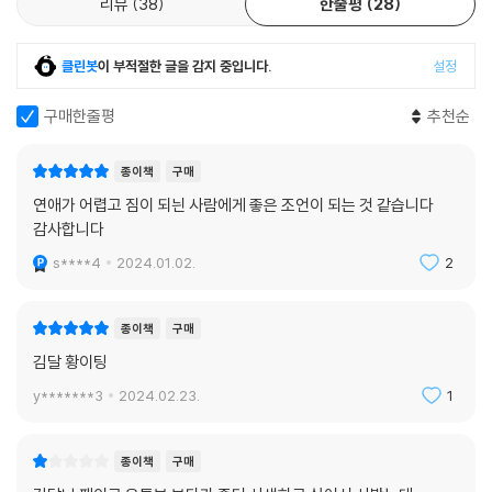
리뷰
38
한줄평
28
클린봇
이 부적절한 글을 감지 중입니다.
설정
구매한줄평
추천순
종이책
구매
연애가 어렵고 짐이 되늰 사람에게 좋은 조언이 되는 것 같습니다
감사합니다
s****4
2024.01.02.
2
종이책
구매
김달 황이팅
y*******3
2024.02.23.
1
종이책
구매