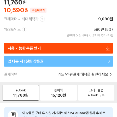
11,760
10,590
쿠폰혜택가
크레마머니 최대혜택가
9,090원
YES포인트
580원 (5%)
5만원 이상 구매 시 2천원 추가 적립
사용 가능한 쿠폰 받기
앱 다운 시 1천원 상품권
결제혜택
카드/간편결제 혜택을 확인하세요
eBook
종이책
크레마클럽
11,760
원
15,120
원
eBook 구독
이 상품은 구매 후 지원 기기에서
예스24 eBook앱 설치 후 바로