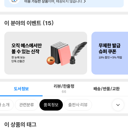
이용 가능한 상품
이며, 배송되지 않습니다.
이 분야의 이벤트
15
리뷰/한줄평
도서정보
배송/반품/교환
66
 소개
관련분류
품목정보
출판사 리뷰
이 상품의 태그