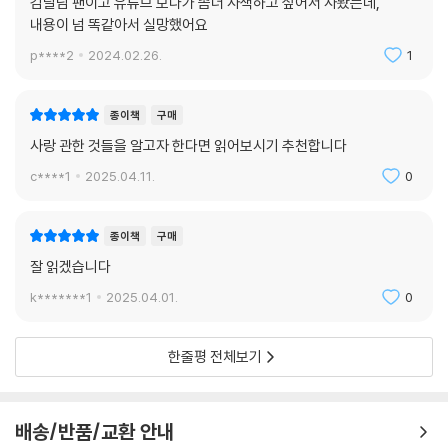
김달님 팬이고 유튜브 보다가 좀더 사색하고 싶어서 사봤는데,
내용이 넘 똑같아서 실망했어요
p****2
2024.02.26.
1
종이책
구매
사랑 관한 것들을 알고자 한다면 읽어보시기 추천합니다
c****1
2025.04.11.
0
종이책
구매
잘 읽겠습니다
k*******1
2025.04.01.
0
한줄평 전체보기
배송/반품/교환 안내