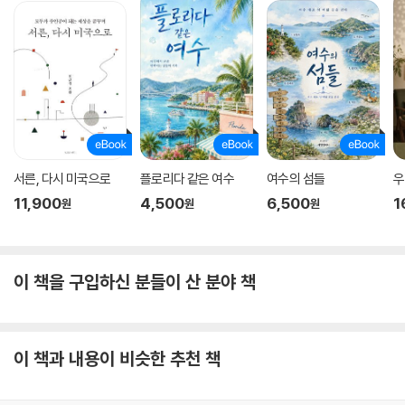
서른, 다시 미국으로
플로리다 같은 여수
여수의 섬들
우
11,900
4,500
6,500
1
원
원
원
이 책을 구입하신 분들이 산 분야 책
이 책과 내용이 비슷한 추천 책