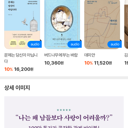
문제는 당신이 아닙니
버드나무에 부는 바람
데미안
김
다
10,360
10
11,520
1
%
원
원
10
16,200
%
원
상세 이미지