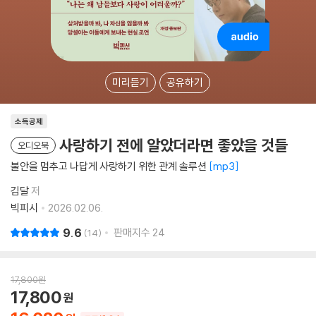
미리듣기
공유하기
소득공제
사랑하기 전에 알았더라면 좋았을 것들
오디오북
불안을 멈추고 나답게 사랑하기 위한 관계 솔루션
mp3
김달
저
빅피시
2026.02.06.
9.6
판매지수
24
14
17,800
원
17,800