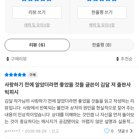
날카롭게 관계의 본질을 꿰뚫으면서도, 상처받은 이들의 마음을 어루만지
리뷰 쓰기
한줄평 쓰기
는 김달 작가의 탁월한 균형 감각은 이번 책에서도 유감없이 발휘되었다.
흔들리는 관계를 바로잡기 위한 실질적인 솔루션을 비롯해, 사랑의 시작부
혜택 및 유의사항
혜택 및 유의사항
터 끝까지 반드시 알아야 할 모든 것을 이 책 한 권에서 만나볼 수 있다.
리뷰
6
한줄평
8
다시 시작하려는 사람을 위한
가장 실용적인 ‘사랑의 기초’ 수업
구매리뷰
추천순
이 책은 김달 작가의 첫 책이자 베스트셀러였던 《쓰레기처럼 사랑하라》의
개정 증보판이다. 기존 원고를 전면적으로 다듬고, 독자들이 더욱 공감할
구매
수 있는 현실적인 내용을 보강해 기존 독자는 물론, 새롭게 읽는 독자에게
사랑하기 전에 알았더라면 좋았을 것들 글쓴이 김달 저 출판사
도 만족감을 줄 수 있도록 완성도를 높였다.
빅피시
김달 작가님의 사랑하기 전에 알았더라면 좋았을 것들을 읽고 작성하는 리
책은 총 다섯 개의 장으로 구성되어 있다. 1장에서는 사랑하기 전에 꼭 알
뷰입니다. 사랑에서 반복되는 불안과 상처의 원인을 현실적으로 짚어 주는
아야 할 것들을 다루며, 2장에서는 관계 초반에 평생 함께할 사람인지 파
내용이 인상적이었습니다. 상대를 이해하는 것만큼 나 자신을 먼저 돌아보
악하는 방법을 소개한다. 3장에서는 불안 없이 나답게 사랑하기 위한 법칙
는 것이 중요하다는 메시지가 공감됐어요. 어렵지 않은 설명과 실용적인
을 알려준다. 4장에서는 좋은 이별을 하고, 재회의 성공률을 높이기 위한
조언이 많아 연애를 하고 있거나 시작하려는 사람들에게 도움이 될 만한
e*****7
2026.06.29.
신고
0
댓글
0
노하우를 전하며, 마지막으로 5장에서는 실제 상담 사례를 통해 사랑을 현
책이었습니다. 관