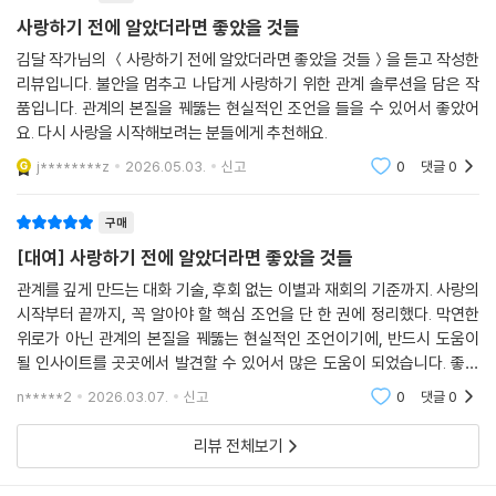
사랑하기 전에 알았더라면 좋았을 것들
더 이상 같은 실수를 반복하고 싶지 않다면, 사랑 때문에 불안해하고 싶지
김달 작가님의 ＜사랑하기 전에 알았더라면 좋았을 것들＞을 듣고 작성한
않다면, 이제는 이 책을 펼쳐야 할 때다.
리뷰입니다. 불안을 멈추고 나답게 사랑하기 위한 관계 솔루션을 담은 작
품입니다. 관계의 본질을 꿰뚫는 현실적인 조언을 들을 수 있어서 좋았어
요. 다시 사랑을 시작해보려는 분들에게 추천해요.
j********z
2026.05.03.
신고
0
댓글
0
구매
[대여] 사랑하기 전에 알았더라면 좋았을 것들
관계를 깊게 만드는 대화 기술, 후회 없는 이별과 재회의 기준까지. 사랑의
시작부터 끝까지, 꼭 알아야 할 핵심 조언을 단 한 권에 정리했다. 막연한
위로가 아닌 관계의 본질을 꿰뚫는 현실적인 조언이기에, 반드시 도움이
될 인사이트를 곳곳에서 발견할 수 있어서 많은 도움이 되었습니다. 좋은
책이었어요
n*****2
2026.03.07.
신고
0
댓글
0
리뷰 전체보기