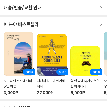
배송/반품/교환 안내
이 분야 베스트셀러
지구의 한 조각에 걸터
사랑이 있으니 살아집
십 년 후에 죽기로 결심
보
앉은 여행
디다
한 아빠에게
낭
3,000
27,000
6,000
5
원
원
원