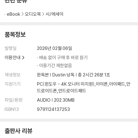
관련 분류
PART 4.
eBook
오디오북
시/에세이
그 사람과 다시 시작하고 싶다면
재회를 바라기 전에 꼭 생각해 봐야 할 것
품목정보
그 사람과 다시 만날 수 있을까?
죽어도 재회를 원한다면, 이렇게 하라
발행일
2026년 02월 06일
사랑과 집착은 한 뼘 차이
놓아주는 방법을 배워라
이용안내
배송 없이 구매 후 바로 듣기
“슬프지만 놓아줄게”의 진짜 의미
이용기간 제한없음
중요한 것은 꺾여도 다시 일어서려는 마음
재생정보
완독본 | Dustin 낭독 | 총 2시간 26분 1초
좋았던 사랑은 미화된 추억일 뿐이다
지원기기
PC(윈도우 - 4K 모니터 미지원),아이폰,아이패드,안
이별의 상처에서 쉽게 벗어나는 법
드로이드폰,안드로이드패드
환승 이별, 괜찮을까?
파일/용량
AUDIO | 202.30MB
헤어진 사람이 꼭 들어야 하는 이야기
ISBN13
9791124137253
PART 5.
출판사 리뷰
요즘 사랑을 위한 현명한 태도
거절당하지 않는 고백 타이밍