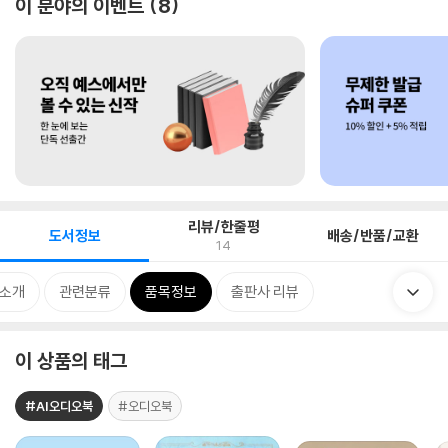
이 분야의 이벤트
8
리뷰/한줄평
도서정보
배송/반품/교환
14
 소개
관련분류
품목정보
출판사 리뷰
이 상품의 태그
#AI오디오북
#오디오북