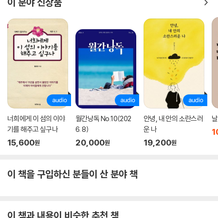
이 분야 신상품
너희에게 이 섬의 이야
월간낭독 No.10(202
안녕, 내 안의 소란스러
날
기를 해주고 싶구나
6. 8)
운 나
1
15,600
20,000
19,200
원
원
원
이 책을 구입하신 분들이 산 분야 책
이 책과 내용이 비슷한 추천 책