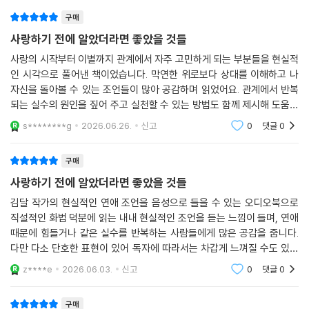
명하게 하는 태도를 배울 수 있다.
구매
사랑하기 전에 알았더라면 좋았을 것들
사랑은 감정만으로는 오래 지속할 수 없다. 제대로 배우고 준비해야 좋은
사랑을 할 수 있다. 이 책이야말로, 사랑을 다시 시작하려는 사람들에게 가
사랑의 시작부터 이별까지 관계에서 자주 고민하게 되는 부분들을 현실적
장 실용적인 사랑의 기초 수업이 되어줄 것이다.
인 시각으로 풀어낸 책이었습니다. 막연한 위로보다 상대를 이해하고 나
자신을 돌아볼 수 있는 조언들이 많아 공감하며 읽었어요. 관계에서 반복
되는 실수의 원인을 짚어 주고 실천할 수 있는 방법도 함께 제시해 도움이
관계를 지키는 법부터, 놓아야 할 관계까지
되었습니다. 연애를 앞두고 있거나 관계 때문에 고민하는 사람들에게 한
실패 없는 사랑을 위해 반드시 알아야 할 것들
s********g
2026.06.26.
신고
0
댓글
0
번쯤 추천하고 싶은
“모든 관계는 노력하면 유지된다”고 믿는 사람들이 많지만, 사실 어떤 관
구매
계는 아무리 애써도 나를 불안하게 만들고, 결국 지치게 한다. 오랫동안 함
사랑하기 전에 알았더라면 좋았을 것들
께했다고 해서 반드시 좋은 관계인 것은 아니다. 사랑도 마찬가지다. 노력
김달 작가의 현실적인 연애 조언을 음성으로 들을 수 있는 오디오북으로
해도 불행한 관계라면, 과감히 놓아야 한다. 나를 힘들게 하는 관계를 붙잡
직설적인 화법 덕분에 읽는 내내 현실적인 조언을 듣는 느낌이 들며, 연애
고 있는 한, 더 나은 사랑은 찾아오지 않는다.
때문에 힘들거나 같은 실수를 반복하는 사람들에게 많은 공감을 줍니다.
다만 다소 단호한 표현이 있어 독자에 따라서는 차갑게 느껴질 수도 있습
이 책에서는 좋은 관계를 만드는 법뿐 아니라, 더 이상 남겨두지 말아야 할
니다.
z****e
2026.06.03.
신고
0
댓글
0
관계를 정리하는 법까지 알려준다. 나를 힘들게 하는 사람에게서 벗어날
용기, 그리고 더 건강하고 확신 있는 사랑을 할 수 있는 기술을 만나볼 수
있다.
구매