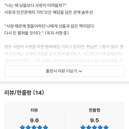
“나는 왜 남들보다 사랑이 어려울까?”
연락 문제로 싸우는 커플을 위한 솔루션
사랑과 인간관계의 거의 모든 해답을 담은 관계 솔루션
연인에게 다른 이성들이 꼬인다면
혼자만의 시간이 필요하다는 연인의 마음
“사랑 때문에 힘들어하던 나에게 선물과 같은 책이었다.
결혼은 하고 싶은데 돈이 없을 때
다시 또 펼쳐볼 것이다.” (독자 서평 중)
정일까, 사랑일까?
불안 없이 편안하게 사랑하는 사람들의 공통점
많은 사람이 사랑을 하면 행복해질 거라고 믿지만, 현실은 그렇지 않다. 연
회피형 인간을 만났다면
애 초반에는 상대의 마음을 읽지 못해 불안하고, 시간이 지나면 권태기와
그는 스킨십 때문에 떠난 것이 아니다
갈등에 부딪힌다. 이별 후에는 후회와 미련 속에서 다시 돌아갈 방법을 고
두 사람을 동시에 사랑하게 되었을 때
민한다. 결국, 사랑 앞에서 우리는 끊임없이 흔들리고 방황한다. 이처럼 사
옛 연인과 우연히 마주쳤을 때의 대처법
출판사 리뷰 더보기
랑 때문에 고민에 빠지는 순간, 이 책은 관계를 바로 세울 현실적인 조언들
남자들은 잘 모르는 여자의 이별 통보 방식
로 무장한 채 독자들을 ‘이전과는 완전히 다른 새로운 관계의 시작’으로 안
카톡 이별, 잠수 이별을 당하는 이유
내한다.
바람피운 사람을 용서해야 할까?
리뷰/한줄평
14
이별에도 적절한 타이밍이 있다
매주 약 4천 명이 단 한 사람의 관계 조언을 듣고자 몰려든다면 믿을 수 있
는가? 이 책의 저자 김달은 월요일과 목요일 새벽이면 사랑과 인간관계에
리뷰
한줄평
대한 온라인 상담소를 연다. 이토록 많은 사람이 그의 채널에 몰려드는 이
9.6
9.5
유는 단 하나, 막연한 희망이 아닌 명확한 해결책을 제시하기 때문이다.