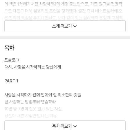
이 책은 《쓰레기처럼 사랑하라》의 개정 증보판으로, 기존 원고를 전면적
으로 다듬고 더욱 실용적인 조언을 강화했다. 출간 즉시 베스트셀러에 오
른 전작의 핵심을 유지하면서도, 보다 깊이 있는 심리학적 통찰과 구체적
인 전략을 더해 한층 완성도 높은 관계 바이블로 돌아왔다. 사랑하면서 더
소개 더보기
이상 불안에 휘둘리고 싶지 않다면, 상처 때문에 새로운 관계를 시작하는
것이 두렵다면, 이 책을 펼칠 차례다.
목차
프롤로그
다시, 사랑을 시작하려는 당신에게
PART 1
사랑을 시작하기 전에 알아야 할 최소한의 것들
덜 사랑하는 방법부터 연습하라
10명 중 7명이 잘못 알고 있는 사실
당신이 나쁜 사람만 만나는 이유
절대 눈을 낮추지 말 것
목차 더보기
최악의 사랑은? ‘짝사랑’이다