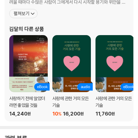
상대방의 진심을 간파하는 방법
려울 때마다 수많은 사람이 그에게서 다시 시작할 용기와 위안을 얻
는다. 이들의 뜨거운 관심 속에 하나둘 쌓인 영상 조회 수는 현재 누적
펼쳐보기
PART 3.
4억 뷰에 달한다. 그는 어떤 문제든 사소한 것은 없으며, 그 누구도 나
를 잃고 상처받으면서까지 사랑해선 안 된다고 조언한다. 모든 고민
김달
의 다른 상품
불안을 멈추고 나답게 사랑하기 위하여
에 최선과 진심을 담은 해결책을 제시하며 언제
얼마나 만나보고 시작하면 좋을까?
부담스럽지 않게 다가가는 첫걸음
밀당은 이렇게 하는 것이다
애쓰지 않을 때 더 끌리는 이유
잘해주는데도 자꾸 상대방이 떠난다면
마음만은 천천히 드러내라
썸 탈 때 절대 해서는 안 되는 말
권태기의 파도를 넘는 기술
사랑싸움을 키우지 않으려면
사랑하기 전에 알았더
사랑에 관한 거의 모든
사랑에 관한 거의 모든
라면 좋았을 것들
기술
기술
절대 연인의 휴대폰을 확인하지 마라
서로 다른 종교를 극복할 수 있을까?
14,240
10
16,200
11,760
%
원
원
원
“시간을 갖자”는 말의 진심
상대에게 올바르게 화내는 법