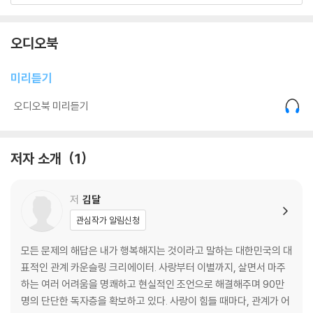
연애 초반에 반드시 해야 하는 것
잘 싸우는 것이 중요하다
오디오북
맺고 끊음은 확실하게
진짜 사랑, 제대로 된 연애를 하는 법
미리듣기
PART 2.
오디오북 미리듣기
평생 함께할 사람을 파악하는 기술
연애 트라우마가 있다면
저자 소개
1
이 사람, 무조건 믿어도 될까?
소개팅할 때 남녀의 시선 차이
저
김달
끼리끼리 만나는 이유
좋은 사람을 만나는 방법
관심작가 알림신청
남자 보는 눈이 없는 여자
먼저 고백하면 별로일까?
모든 문제의 해답은 내가 행복해지는 것이라고 말하는 대한민국의 대
더 사랑하는 사람이 항상 지는 건 아니다
표적인 관계 카운슬링 크리에이터. 사랑부터 이별까지, 살면서 마주
썸인지 어장인지 한 번에 구별하는 기술
하는 여러 어려움을 명쾌하고 현실적인 조언으로 해결해주며 90만
SNS로 만나기 전에 기억해야 할 것
명의 단단한 독자층을 확보하고 있다. 사랑이 힘들 때마다, 관계가 어