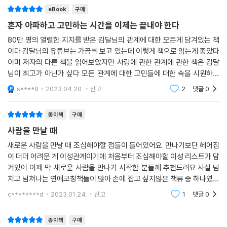
eBook
구매
히 담겨 있어, 전작들에서 미처 다루지 못했던, 하지만 ‘가장 중요한 문제
들’까지 빠짐없이 다뤘다는 장점이 있다. 만남과 이별, 오해와 이해, 갈등과
혼자 아파하고 고민하는 시간을 이제는 끝내야 한다
해결, 신뢰와 성장에 이르기까지 지금 당신이 궁금해하고 있는 바로 그 문
80만 명의 열렬한 지지를 받은 김달님의 관계에 대한 모든게 담겨있는 책
제들의 현실적인 해답을 만나볼 수 있다.
이다 김달님의 유튜브는 가끔씩 보고 있는데 이렇게 책으로 읽는게 좋았다
이미 저자의 다른 책을 읽어보았지만 사랑에 관한 관계에 관한 책은 김달
누군가의 마음을 얻는 법을 찾는 독자라면 1부를, 상대방의 진심을 읽고 상
님이 최고가 아닌가 싶다 모든 관계에 대한 고민들에 대한 속을 시원하게
황을 파악하는 능력을 기르고 싶다면 2부를, 진짜 괜찮은 사람을 가려낼
해줄 조언들이 여기에 다 담겨 있다 저자는 본인이 7년 동안 상담한 내용
s****8
2023.04.20.
신고
2
댓글
0
중에 사람들이 가
방법을 찾는다면 3부를 펼쳐보길 권한다. 무기력감이나 우울, 자책 등 감
정의 홍수 속에서 자신을 단단하게 지키는 법은 4부에서, 커리어에 대한
종이책
구매
고민이나 앞으로 나아가기 위한 답은 5부에서 찾아볼 수 있다.
사람을 만날 때
“뼈아프지만, 지금 내게 꼭 필요한 조언들” “정말 중요한, 살면서 한 번은
새로운 사람을 만날 때 조심해야할 점들이 들어있어요. 만나기보단 헤어짐
이 더더 어려운 게 이성관계이기에 처음부터 조심해야할 이성 리스트가 담
꼭 알아야 할 이야기”라고 줄을 잇는 독자들의 리뷰가 증명하듯, 『사랑은
겨있어 이제 막 새로운 사람을 만나기 시작한 분들께 추천드려요.사실 넘
그렇게 하는 것이 아니다』에는 날카롭지만 그만큼 내게 반드시 도움이 되
치고 넘쳐나는 연애코칭책들이 많아 손에 잡고 싶지않은 책류 중 하나였는
는 메시지들로 가득하다. 더 이상 힘든 관계 때문에 고민할 필요는 없다. 해
데, 카운셀링을 무수히 접해 본...그래서 객관적인 시각으로 나의 모자란 시
결할 수 있는 방법은 모두 이 책 안에 있으니까.
c********d
2023.01.24.
신고
1
댓글
0
각을 더해줄 수
“가장 좋은 날은 아직 오지 않았다”라는 말을 좋아합니다.
종이책
구매