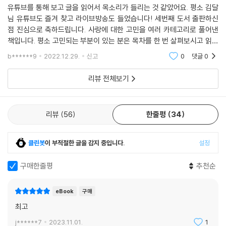
유튜브를 통해 보고 글을 읽어서 목소리가 들리는 것 같았어요. 평소 김달
님 유튜브도 즐겨 찾고 라이브방송도 들었습니다! 세번째 도서 출판하신
점 진심으로 축하드립니다. 사랑에 대한 고민을 여러 카테고리로 풀어낸
책입니다. 평소 고민되는 부분이 있는 분은 목차를 한 번 살펴보시고 읽어
보시는 것도 추천드립니다. 저는 구입해서 읽어보았는데요, 이번에 서점에
b******9
2022.12.29.
신고
0
댓글
0
서 출판사인회도
리뷰 전체보기
리뷰
56
한줄평
34
클린봇
이 부적절한 글을 감지 중입니다.
설정
구매한줄평
추천순
eBook
구매
최고
j******7
2023.11.01.
1