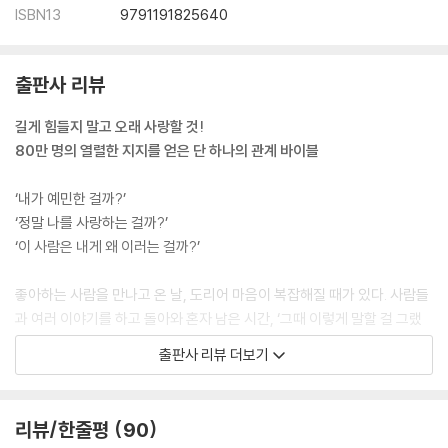
성격이 비슷한 커플 vs 완전히 다른 커플
ISBN13
9791191825640
잔머리보다 진실이 낫다
다 지난 일을 들추느라 현재를 놓치지 마라
출판사 리뷰
실연이 태만을 정당화할 수 없다
어디로도 향하지 않는 사랑을 계속하고 있다면
길게 힘들지 말고 오래 사랑할 것!
식어 빠진 연애의 답이 결혼은 아니다
80만 명의 열렬한 지지를 얻은 단 하나의 관계 바이블
Chapter 5.
‘내가 예민한 걸까?’
상처를 털고 나아가는 법
‘정말 나를 사랑하는 걸까?’
기억하라, 나는 부서질수록 빛나는 사람이다
‘이 사람은 내게 왜 이러는 걸까?’
누구를 만나느냐가 운명을 결정한다
좋아하는 사람을 만나고 온 날, 도리어 마음이 복잡해질 때가 있다. 사람들
일과 사랑, 멀티가 안 되는 이유
과 여러 이야기를 하고 돌아와 혼자 남은 시간, ‘그때 이렇게 말할 걸 그랬
다시는 사랑 안 한다는 거짓말
어’ 하고 후회될 때가 있다. 좋아하는 사람이기에 사소한 말 한마디에 마음
둘만의 세계에 갇혀 연애하지 마라
출판사 리뷰 더보기
이 무너지기도 하고, 무신경한 태도에 일상이 엉망이 되기도 한다. 그저 유
결혼할 사람인지 단숨에 알아보는 법
지하는 것만으로도 엄청나게 에너지를 빼앗기는 인간관계를 지속해야 할
사랑 표현에 인색한 남자, 그게 서운한 여자
때도 있다. 이처럼 누군가를 만나는 한, 상처는 불가피할지도 모른다. 하지
신뢰가 믿음으로 바뀌면 흔들리지 않는다
리뷰/한줄평
90
만 적어도 이제는 더 이상 혼자 아파하고, 고민하며 긴 밤을 지새우지 않아
헤어진 이후, 반드시 기억해야 할 것