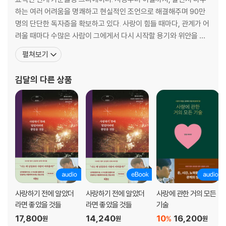
상대방의 진심을 읽는 법
하는 여러 어려움을 명쾌하고 현실적인 조언으로 해결해주며 90만
예리하게 상황을 파악하는 촉의 법칙
명의 단단한 독자층을 확보하고 있다. 사랑이 힘들 때마다, 관계가 어
려울 때마다 수많은 사람이 그에게서 다시 시작할 용기와 위안을 얻
명심할 것, 설렘은 독이다
는다. 이들의 뜨거운 관심 속에 하나둘 쌓인 영상 조회 수는 현재 누적
펼쳐보기
맨날 나만 연락하는 관계라면
4억 뷰에 달한다. 그는 어떤 문제든 사소한 것은 없으며, 그 누구도 나
짠한 사람을 연인으로 삼지 마라
를 잃고 상처받으면서까지 사랑해선 안 된다고 조언한다. 모든 고민
김달
의 다른 상품
왜 꼭 상대방이 먼저 다가와야 한다고 생각하는가
에 최선과 진심을 담은 해결책을 제시하며 언제
나에게 진심인 사람인지 알아보는 법
외로울 때 가장 조심해야 하는 사람
나와 결혼까지 생각하는 사람일까
시간을 갖자는 말의 진짜 의미
나를 이성으로 보지 않던 사람이 바뀔 수 있을까
사랑은 언제든 할 수 있는 게 아니다
Chapter 3.
진짜 괜찮은 사람을 가려낼 무기
사랑하기 전에 알았더
사랑하기 전에 알았더
사랑에 관한 거의 모든
사람은 책임지는 만큼 사랑한다
라면 좋았을 것들
라면 좋았을 것들
기술
17,800
14,240
10
16,200
%
원
원
원