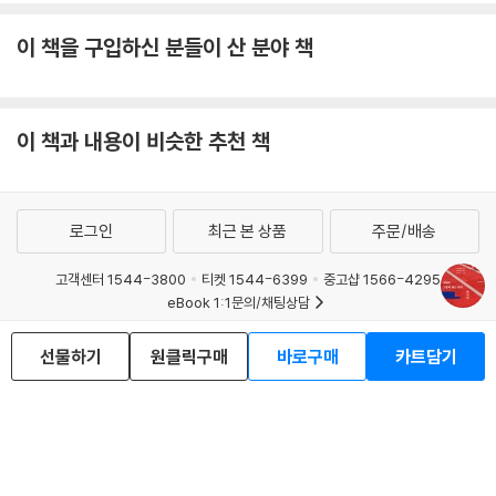
이 책을 구입하신 분들이 산 분야 책
이 책과 내용이 비슷한 추천 책
로그인
최근 본 상품
주문/배송
고객센터 1544-3800
티켓 1544-6399
중고샵 1566-4295
eBook 1:1문의/채팅상담
예스이십사(주) 사업자 정보
선물하기
원클릭구매
바로구매
카트담기
이용약관
개인정보처리방침
청소년보호정책
PC버전
회사소개
거래처관계자께
도서홍보
광고
Copyright © YES24 Corp. All Rights Reserved.
MATOM1