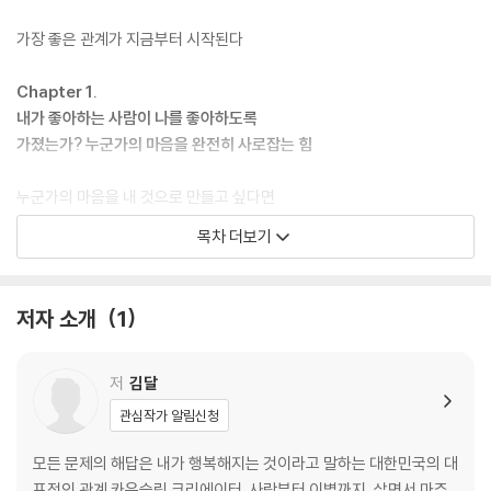
가장 좋은 관계가 지금부터 시작된다
Chapter 1.
내가 좋아하는 사람이 나를 좋아하도록
가졌는가? 누군가의 마음을 완전히 사로잡는 힘
누군가의 마음을 내 것으로 만들고 싶다면
이성을 만날 기회가 없을 때는 어떻게 할까
목차 더보기
이제 잘못된 사랑은 그만둘 때가 됐다
호감 가는 사람들이 공통적으로 가진 특징
절대 실패하지 않는 관계의 법칙
저자 소개
1
첫인상, 외모보다 신경 써야 하는 것
더 좋아하는 쪽은 절대 눈치채지 못하는 사실
상대를 설레게 만드는 결정적 행동
저
김달
운명의 상대를 만났을 때 나타나는 징조
관심작가 알림신청
당신을 사랑하는 사람이 연인뿐만은 아니다
모든 문제의 해답은 내가 행복해지는 것이라고 말하는 대한민국의 대
Chapter 2.
표적인 관계 카운슬링 크리에이터. 사랑부터 이별까지, 살면서 마주