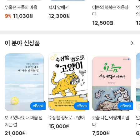
우울은 초록의 마음
백지 앞에서
어른의 행복은 조용하
엄
다
의
9
11,030
12,300
%
원
원
12,500
1
원
이 분야 신상품
보고 있나요 내 마음 넘
수상할 정도로 고양이
요즘 나는 이렇게 지낸
말
치는 걸
다
1
15,000
원
21,000
7,500
6
원
원