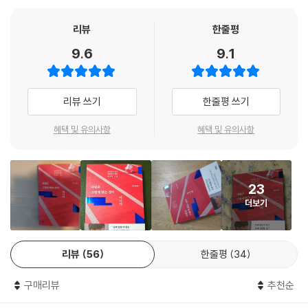
도 된다.
걱정은 내일의 슬픔을 덜어주지 않는다
리뷰
한줄평
나를 향한 그 사람의 진심을 알고 싶을 때, ‘내’가 행복한 사랑을 하고 싶을
9.6
9.1
때, 진짜 좋은 사람을 만나고 싶을 때, 비단 사랑뿐만 아니라 인간관계 전반
을 단단하게 이어가고 싶을 때…. 관계의 모든 순간 품게 되는 이런 고민들
에 대한 명쾌한 조언이 바로 여기, 당신 앞에 있다.
리뷰 쓰기
한줄평 쓰기
정말 중요한, 살면서 한 번은 꼭 알아야 할 이야기
혜택 및 유의사항
혜택 및 유의사항
관계의 모든 순간에 반드시 기억해야 할 것들
· 사람 보는 눈을 키우는 법
23
· 상대의 마음을 얻고 싶을 때 가져야 할 태도
더보기
· 감정의 홍수 속에서도 단단한 내가 되는 법
· 자존감이 떨어질 때 필요한 말들
리뷰
56
한줄평
34
이미 세 권의 책을 베스트셀러로 만든 작가이자, 80만 명의 구독자를 보유
한 크리에이터로 다양한 매체에서 활동하고 있는 김달 작가가 이번에는 약
구매리뷰
추천순
7년간의 상담 중에 사람들이 가장 많이 고민했던 문제들만 골라내 이 책에
담아냈다. 그렇기에 사랑을 포함한 인간관계의 ‘기본 중의 기본’이 고스란