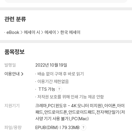
쉽게 이용당하는 사람의 사랑
선물의 가격은 당신 마음의 크기가 아니다
연인에게 모두 맞춰주고 있다면
관련 분류
어디까지 속 이야기를 해도 될까
외모만 보다가 많은 걸 놓친다
eBook
에세이 시
에세이
한국 에세이
다른 사람에게 자꾸만 눈길이 갈 때
잠시 쉬어가도 큰일 나지 않는다
상대방의 조건이 마음에 걸린다면
품목정보
이루어라, 그때 진짜 사랑이 시작될 것이다
발행일
2022년 10월 19일
Chapter 4.
이용안내
배송 없이 구매 후 바로 읽기
어떤 갈등 앞에서도 당당하게
이용기간 제한없음
감정의 홍수 속에서도 꺾이지 않는 마음
TTS 가능
저작권 보호를 위해 인쇄 기능 제공 안함
반드시 이성적으로 생각해야 하는 순간
지원기기
크레마,PC(윈도우 - 4K 모니터 미지원),아이폰,아이
어떻게 싸우느냐가 중요하다
패드,안드로이드폰,안드로이드패드,전자책단말기(저
사과를 받는 것만이 능사가 아니다
사양 기기 사용 불가),PC(Mac)
반드시 놓아야만 하는 관계 유형 세 가지
파일/용량
EPUB(DRM) | 79.33MB
휘몰아치는 감정에 대비하는 자세