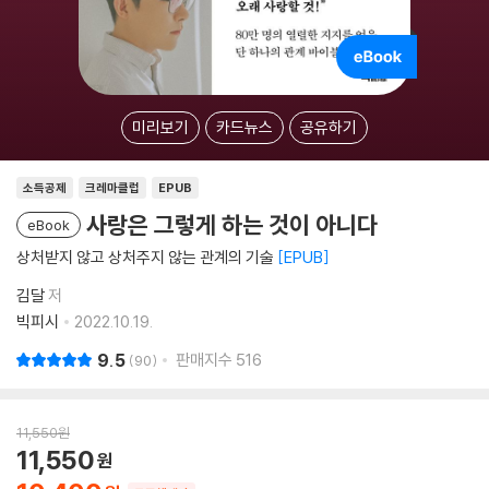
미리보기
카드뉴스
공유하기
소득공제
크레마클럽
EPUB
사랑은 그렇게 하는 것이 아니다
eBook
상처받지 않고 상처주지 않는 관계의 기술
EPUB
김달
저
빅피시
2022.10.19.
9.5
판매지수
516
90
11,550
원
11,550