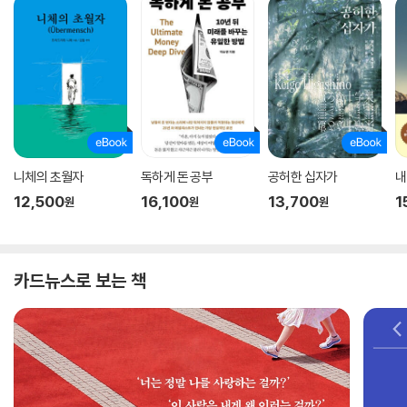
니체의 초월자
독하게 돈 공부
공허한 십자가
내
12,500
16,100
13,700
1
원
원
원
카드뉴스로 보는 책