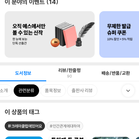
이 분야의 이벤트
14
리뷰/한줄평
도서정보
배송/반품/교환
90
 소개
관련분류
품목정보
출판사 리뷰
이 상품의 태그
#크레마클럽에있어요
#인간관계에대하여