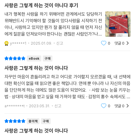
지금 사랑과 인간관계로 인해 아파하고 있다면
사랑은 그렇게 하는 것이 아니다 후기
당신의 가장 좋은 사람은 아직 오진 않은 것입니다.
내가 행복한 사랑을 하기 위해어떤 관계에서도 당당하기
이 책을 읽어나가며 자신과 주변을 돌아보는 것이
위해반드시 기억해야 할 것들이 있다사랑을 시작하기 전
가장 좋은 관계의 시작이 될 것입니다.
이나, 사랑하고 있지만 뭔가 잘 풀리지 않을 때 먼저 자신
에게 질문을 던져보아야 한다나는 괜찮은 사람인가?나는
그날을 앞당기는 건 당신 몫입니다. _프롤로그 중에서
괜찮은 사람을 보는 눈이 있는가?이 책은 사랑부터 이별
y******1
2025.01.09.
신고
0
댓글
0
가지, 살면서 마주하는 여러 어려움을 명쾌한 해법과 현실
적인 조언으로 해결해준다용기와 위안, 고민
eBook
구매
사랑은 그렇게 하는 것이 아니다
자꾸만 마음이 흔들리려고 하고 어디로 가야할지 모르겠을 때, 내 선택에
대한 확신이 없을 떄 읽으면 좋은 책입니다. 연애 뿐 아니라 나 자신의 마음
을 단단하게 하는 데에도 많은 도움이 되었어요. · 사람 보는 눈을 키우는
법 · 상대의 마음을 얻고 싶을 때 가져야 할 태도 · 감정의 홍수 속에서도 단
단한 내가 되는 법 · 자존감이 떨어질 때 필요한 말들 MBTI의 세번째 글자
a********t
2023.05.31.
신고
0
댓글
0
가 대
종이책
구매
사랑은 그렇게 하는 것이 아니다