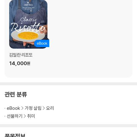
└바질페스토
10 버터 파르미지아노 레지아노 소스 뇨끼
Chapter 3 김밀란 시그니처 파스타
11 비트 새우 스파게티
12 로즈마리 향의 감자 디딸리니
13 오레끼에떼 치메 디 라파
김밀란 리조또
└오레끼에떼
14,000
원
14 새우를 곁들인 가스파초 스타일의 차가운 스파게티
└가스파초
15 3가지 콩과 파스타
16 파리지앵 뇨끼와 버섯들
관련 분류
└파리지앵 뇨끼
17 라구로 속을 채운 리가토니 그라탕
eBook
가정 살림
요리
18 리코타 뇨끼와 쥬키니소스
선물하기
취미
19 새우 콩소메와 엔젤헤어 파스타
20 바질 페스토 라자냐
품목정보