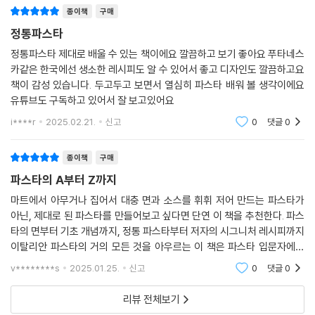
종이책
구매
정통파스타
정통파스타 제대로 배울 수 있는 책이에요 깔끔하고 보기 좋아요 푸타네스
카같은 한국에선 생소한 레시피도 알 수 있어서 좋고 디자인도 깔끔하고요
책이 감성 있습니다. 두고두고 보면서 열심히 파스타 배워 볼 생각이에요
유튜브도 구독하고 있어서 잘 보고있어요
i****r
2025.02.21.
신고
0
댓글
0
종이책
구매
파스타의 A부터 Z까지
마트에서 아무거나 집어서 대충 면과 소스를 휘휘 저어 만드는 파스타가
아닌, 제대로 된 파스타를 만들어보고 싶다면 단연 이 책을 추천한다. 파스
타의 면부터 기초 개념까지, 정통 파스타부터 저자의 시그니처 레시피까지
이탈리안 파스타의 거의 모든 것을 아우르는 이 책은 파스타 입문자에게
교과서가 될 수 있다.
v********s
2025.01.25.
신고
0
댓글
0
리뷰 전체보기