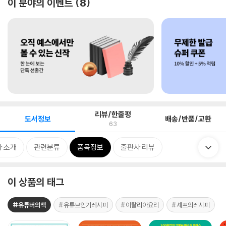
이 분야의 이벤트
8
리뷰/한줄평
도서정보
배송/반품/교환
63
 소개
관련분류
품목정보
출판사 리뷰
이 상품의 태그
#유튜버의책
#유튜브인기레시피
#이탈리아요리
#셰프의레시피