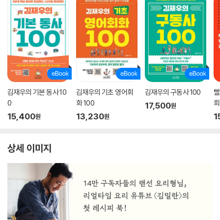
김재우의 기본 동사 10
김재우의 기초 영어회
김재우의 구동사 100
빨
0
화 100
회
17,500
원
15,400
13,230
1
원
원
상세 이미지