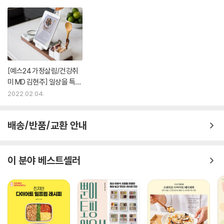
[예스24 가정살림/건강취
미 MD 김현주] 일상을 특별
하게, 취향이 머무는 곳
2022.02.04.
배송/반품/교환 안내
이 분야 베스트셀러