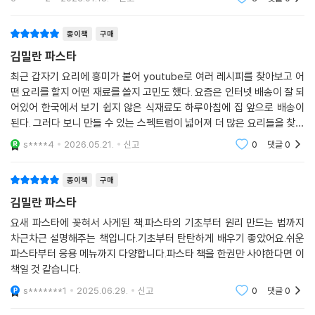
것은 당연히
종이책
구매
김밀란 파스타
최근 갑자기 요리에 흥미가 붙어 youtube로 여러 레시피를 찾아보고 어
떤 요리를 할지 어떤 재료를 쓸지 고민도 했다. 요즘은 인터넷 배송이 잘 되
어있어 한국에서 보기 쉽지 않은 식재료도 하루아침에 집 앞으로 배송이
된다. 그러다 보니 만들 수 있는 스펙트럼이 넓어져 더 많은 요리들을 찾아
본 것 같다. 그렇게 찾아보다 보니 정말 만들고 싶은 파스타 몇 종류, 스튜
s****4
2026.05.21.
신고
0
댓글
0
등등의 레시피
종이책
구매
김밀란 파스타
요새 파스타에 꽂혀서 사게된 책.파스타의 기초부터 원리 만드는 법까지
차근차근 설명해주는 책입니다.기초부터 탄탄하게 배우기 좋았어요.쉬운
파스타부터 응용 메뉴까지 다양합니다.파스타 책을 한권만 사야한다면 이
책일 것 같습니다.
s*******1
2025.06.29.
신고
0
댓글
0