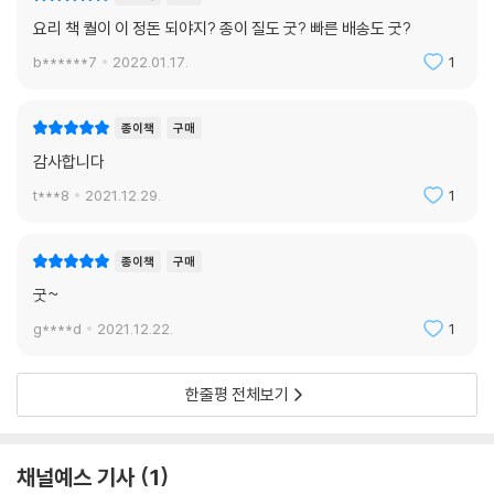
요리 책 퀄이 이 정돈 되야지? 종이 질도 굿? 빠른 배송도 굿?
b******7
2022.01.17.
1
종이책
구매
감사합니다
t***8
2021.12.29.
1
종이책
구매
굿~
g****d
2021.12.22.
1
한줄평 전체보기
채널예스 기사
1