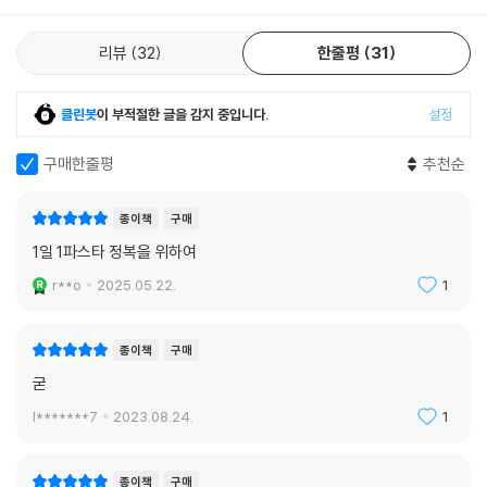
리뷰
32
한줄평
31
클린봇
이 부적절한 글을 감지 중입니다.
설정
구매한줄평
추천순
종이책
구매
1일 1파스타 정복을 위하여
r**o
2025.05.22.
1
종이책
구매
굳
l*******7
2023.08.24.
1
종이책
구매