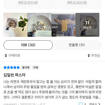
“요리하는 모든 행위에 이유를 알려주니 너무 좋다!”
혜택 및 유의사항
혜택 및 유의사항
당신의 파스타가 맛있어지는 결정적 이유,
이탈리아 현지에서 갈고 닦은 요리 내공으로 전하는 26가지 파스타
11
왜 내가 만든 파스타는 유독 맛이 없을까? 그 어떤 요리보다 쉽지만, 한 끗
더보기
차이로 맛이 달라지는 섬세한 파스타의 세계! 김밀란은 파스타 하나를 완
성하는 순간까지 입을 쉬지 않는다. 지금 내가 하는, 어쩌면 일반 사람들에
6
4
겐 의미 없어 보일 수 있는 작은 행위마저도 맛을 좌우하는 노하우가 되기
리뷰
32
한줄평
31
때문이다. 요리사라면 누구나 몸으로 부딪혀 익힌 크고 작은 행위들의 이
유를 설명하며 이탈리아 요리를 사랑하는 사람들의 손끝을 통해 맛있는 파
구매리뷰
추천순
스타가 탄생할 수 있기를 늘 바라고 기대하고 있다.
종이책
구매
책에는 기존 요리책에서 볼 수 없던 TMI 노하우를 가득 소개했다. 일명 마
늘 범벅 파스타인 알리오 올리오 레시피의 진실, 까르보나라가 진짜 맛있
김밀란 파스타
어지는 한 끗 노하우, 생면 반죽으로 뇨끼와 파스타를 직접 만들 수 있도록
나는 라면과 계란후라이 말고는 할 줄 아는 요리가 전혀 없다. 어릴적 할머
밀가루에 관한 포인트만 뽑아 알기 쉽게 설명했다. 이 책 한 권만 있으면 누
니께서 남자의 주방 출입을 엄히 금하신 영향도 있고, 몇번의 어설픈 칼질
구나 집에서 파스타를 만들어 요리까지 원스톱으로 끝낼 수 있다.
로 손을 벤 적도 많다 보니 주방에 들어가는 것을 그닥 좋아하지 않게 되었
었다. 그러다 결혼했고 아이가 생기며 고기 굽는 정도의 주방일을 거들었
는데 내가 구워준 고기를 식구들이 맛있게 먹는 모습이 좋았고, 고기 굽는
c******2
2023.01.15.
신고
3
댓글
0