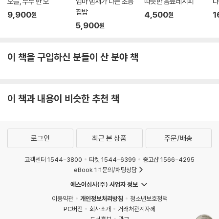
오늘, 두부 한 모
엄마 냄새가 나는 초등
따뜻한 음료레시피
나
집밥
9,900
4,500
1
원
원
5,900
원
이 책을 구입하신 분들이 산 분야 책
이 책과 내용이 비슷한 추천 책
로그인
최근 본 상품
주문/배송
고객센터 1544-3800
티켓 1544-6399
중고샵 1566-4295
eBook 1:1문의/채팅상담
예스이십사(주) 사업자 정보
이용약관
개인정보처리방침
청소년보호정책
PC버전
회사소개
거래처관계자께
도서홍보
광고