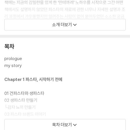
책에는 지금의 김밀란을 있게 한 ‘만테까레’ 노하우를 시작으로 그간 어떤
책에서도 설명하지 않았던 파스타의 재료에 관한 너무나 자세한 설명과 조
리 과정에서 갸우뚱했지만 알려주는 사람이 없어 묻어두었던 소소한 궁금
증까지 전부 해결할 수 있도록 했다.
소개 더보기
세상에서 가장 쉬운 파스타 ‘맛있게’ 만드는 법, 『김밀란 파스타』와 함께라
면 적어도 파스타만큼은 실패 없이 한 번에 만들 수 있을 것이다!
목차
prologue
my story
Chapter 1 파스타, 시작하기 전에
01 건파스타와 생파스타
02 생파스타 만들기
└감자 뇨끼 만들기
03 파스타 브랜드 이야기
04 이탈리아 사람들은 왜 면을 덜 익혀 먹는 걸까?
목차 더보기
05 맛있는 파스타를 위한 마지막 테크닉, 만테까레