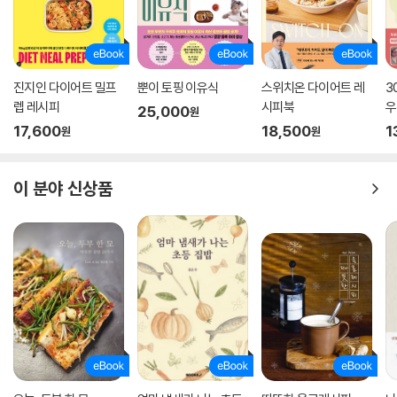
진지인 다이어트 밀프
뿐이 토핑 이유식
스위치온 다이어트 레
3
렙 레시피
시피북
우
25,000
원
유
17,600
18,500
1
원
원
이 분야 신상품