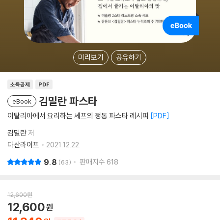
미리보기
공유하기
소득공제
PDF
김밀란 파스타
eBook
이탈리아에서 요리하는 셰프의 정통 파스타 레시피
PDF
김밀란
저
다산라이프
2021.12.22.
9.8
판매지수
618
63
12,600
원
12,600