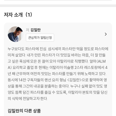
06 소금, 허브, 올리브유
07 필요한 도구들
저자 소개
1
Chapter 2 이탈리아 정통 파스타
저
김밀란
01 알리오 올리오 페페론치노 스파게티
관심작가 알림신청
02 봉골레 링귀네
03 까르보나라 스파게티
누구보다도 파스타에 진심. 삼시세끼 파스타만 먹을 정도로 파스타에
04 뽀모도로 스파게티
미쳐 살았다. 내가 만든 파스타가 더 맛있길 바라는 마음, 더 잘 만들
└토마토소스
고 싶은 욕심에 모은 돈 끌어 모아 이탈리아로 직행했다. 알마(ALM
05 아마트리치아나 부카티니
A) 요리학교 졸업 후 현재는 이탈리아 미슐랭 2스타 레스토랑에서 4
06 푸타네스카 스파게티
년 째 근무하며 여전히 맛있는 파스타를 만들기 위해 노력하고 있다.
07 스콜리오 키타라 스파게티
동시에 14만 구독자들의 랜선 요리 형님 <김밀란>으로 활약하며 영
08 라자냐 볼로네제
상을 통해 그간의 내공을 분출하는 중이다. 누구나 실패 없이 맛도 영
└라구 볼로네제
양도 듬뿍 담긴 파스타를 즐길 수 있도록, 이탈리아 본토의 맛을 당신
└베샤멜소스
의 식탁에 전달하고자 한다.
└시금치라자냐
09 바질페스토 트로피에
김밀란
의 다른 상품