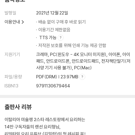
Chapter 4 K-파스타
발행일
2021년 12월 22일
21 고등어 링귀니
이용안내
배송 없이 구매 후 바로 읽기
22 된장 봉골레 스파게티 키타라
이용기간 제한없음
23 글루텐프리 감자 뇨끼와 버섯 수프
TTS 가능
24 고추장 감자 홍합 펜네
저작권 보호를 위해 인쇄 기능 제공 안함
25 로즈마리향 병아리콩 카펠리니
26 김치라구 라자냐
지원기기
크레마, PC(윈도우 - 4K 모니터 미지원), 아이폰, 아이
패드, 안드로이드폰, 안드로이드패드, 전자책단말기(저
사양 기기 사용 불가), PC(Mac)
파일/용량
PDF(DRM) | 23.97MB
ISBN13
9791130679464
출판사 리뷰
이탈리아 미슐랭 2스타 레스토랑에서 요리하는
14만 구독자들의 랜선 요리형님,
리얼타임 요리 유튜브 〈김밀란〉의 첫 레시피 북!