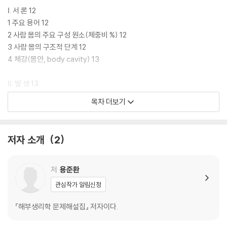
Ⅰ. 서 론 12
1 주요 용어 12
2 사람 몸의 주요 구성 원소(체중비 %) 12
3 사람 몸의 구조적 단계 12
4 체강(몸안, body cavity) 13
Ⅱ. 발 생 13
1 수정 및 분할 13
목차 더보기
2 태아기의 변화 13
3 기관의 발생 14
4 태아막(fetal membrane) 14
저자 소개
2
5 분만 14
6 발생 및 성장의 구분 14
저
용준환
연습문제 15
관심작가 알림신청
제2장 세포·조직
『해부생리학 문제해설집』 저자이다.