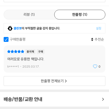
7 손의 관절 120
리뷰
1
한줄평
1
Ⅴ. 다리의 관절 120
1 엉치엉덩관절(sacroiliac joint) 120
2 두덩결합(pubic symphysis) 120
클린봇
이 부적절한 글을 감지 중입니다.
설정
3 엉덩관절(hip joint) 120
4 무릎관절(knee joint) 121
구매한줄평
추천순
5 정강종아리관절(tibiofibular joint) 121
6 발목관절(ankle joint) 121
종이책
구매
7 발의 관절 121
여러모로 유용한 책입니다.
h*****1
2025.03.17.
0
연습문제 122
제5장 근육계통
한줄평 전체보기
Ⅰ. 근육조직 136
1 뼈대근육(skeletal muscle) 136
배송/반품/교환 안내
2 민무늬근육(smooth muscle) 136
3 심장근육(cardiac muscle) 136