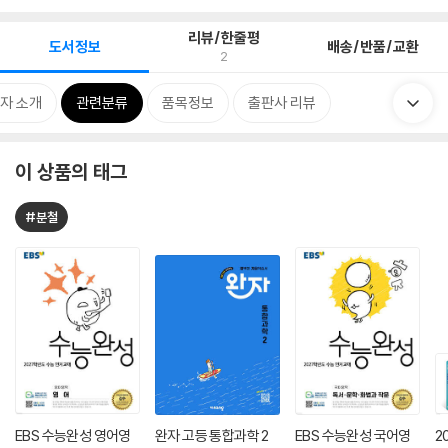
리뷰/한줄평
도서정보
배송/반품/교환
2
자 소개
관련분류
품목정보
출판사 리뷰
이 상품의 태그
#분철
EBS 수능완성 영어영
완자 고등 통합과학 2
EBS 수능완성 국어영
2