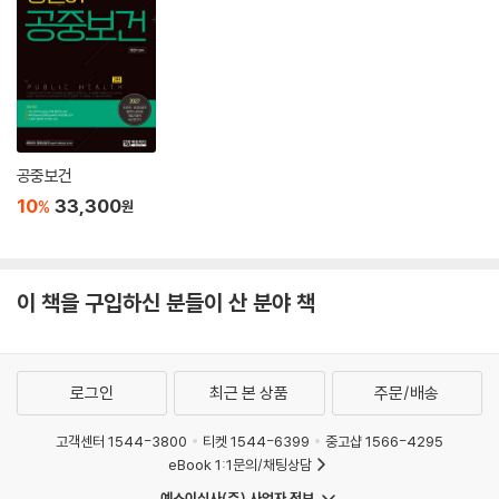
Ⅴ. 목의 근육 141
1 얕은목근육 141
2 목뿔뼈근육 142
Ⅵ. 등근육 142
1 얕은등근육 142
공중보건
2 깊은등근육 142
10
33,300
%
원
Ⅶ. 가슴근육 143
1 얕은가슴근육 143
2 깊은가슴근육 143
이 책을 구입하신 분들이 산 분야 책
3 가로막(diaphragm) 143
Ⅷ. 배·회음의 근육 144
로그인
최근 본 상품
주문/배송
1 앞배벽근육 144
2 회음의 근육 145
고객센터 1544-3800
티켓 1544-6399
중고샵 1566-4295
eBook 1:1문의/채팅상담
Ⅸ. 팔의 근육 145
예스이십사(주) 사업자 정보