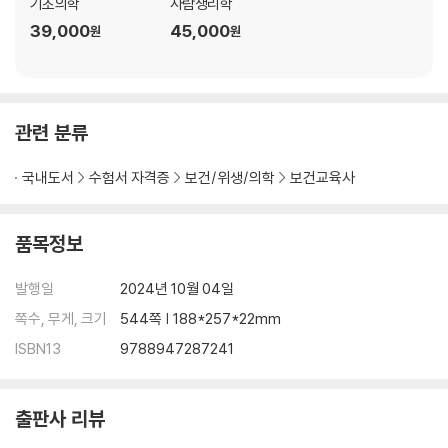
기초의학
사람생리학
연습문제 36
39,000
45,000
원
원
제3장 뼈대계통
Ⅰ. 개 요 60
관련 분류
1 뼈대계통의 기능 60
2 뼈의 개수 60
국내도서
수험서 자격증
보건/위생/의학
보건교육사
3 뼈의 분류 60
4 뼈의 구조(긴뼈) 61
5 골화(ossification) 62
품목정보
Ⅱ. 머리뼈 62
발행일
2024년 10월 04일
1 개요 62
쪽수, 무게, 크기
544쪽 | 188*257*22mm
2 낱개머리뼈 64
3 머리뼈의 주요 통로 67
ISBN13
9788947287241
Ⅲ. 척 주 67
출판사 리뷰
1 개요 67
2 구성뼈 68