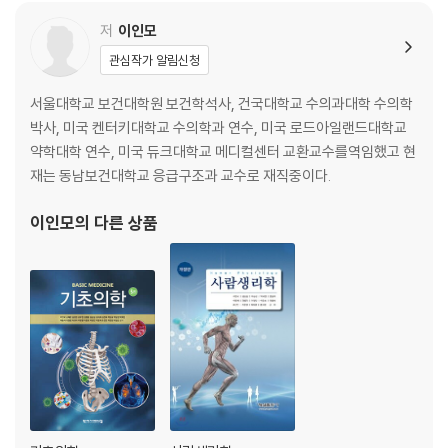
Ⅰ. 세 포 26
1 세포의 구조 26
저
이인모
2 세포막(cell membrane) 26
관심작가 알림신청
3 세포질(cytoplasm) 27
4 핵(nucleus) 28
서울대학교 보건대학원 보건학석사, 건국대학교 수의과대학 수의학
5 핵산(nucleic acid) 29
박사, 미국 켄터키대학교 수의학과 연수, 미국 로드아일랜드대학교
6 세포주기(cell cycle) 30
약학대학 연수, 미국 듀크대학교 메디컬센터 교환교수를역임했고 현
7 세포분열(cell division) 30
재는 동남보건대학교 응급구조과 교수로 재직중이다.
8 세포막을 통한 물질의 이동 31
9 체액(body fluid) 32
이인모
의 다른 상품
Ⅱ. 조 직 33
1 개요 33
2 상피조직(epithelial tissue) 33
3 결합조직(connective tissue) 34
4 연골(cartilage) 35
5 대식세포계통(macrophage system) 35
6 막(membrane) 35