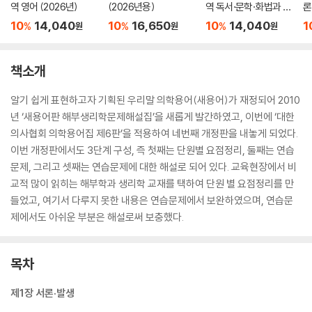
역 영어 (2026년)
(2026년용)
역 독서·문학·화법과 작
론
문 (2026년)
(
10
14,040
10
16,650
10
14,040
1
%
%
%
원
원
원
책소개
알기 쉽게 표현하고자 기획된 우리말 의학용어(새용어)가 재정되어 2010
년 ‘새용어판 해부생리학문제해설집’을 새롭게 발간하였고, 이번에 ‘대한
의사협회 의학용어집 제6판’을 적용하여 네번째 개정판을 내놓게 되었다.
이번 개정판에서도 3단계 구성, 즉 첫째는 단원별 요점정리, 둘째는 연습
문제, 그리고 셋째는 연습문제에 대한 해설로 되어 있다. 교육현장에서 비
교적 많이 읽히는 해부학과 생리학 교재를 택하여 단원 별 요점정리를 만
들었고, 여기서 다루지 못한 내용은 연습문제에서 보완하였으며, 연습문
제에서도 아쉬운 부분은 해설로써 보충했다.
목차
제1장 서론·발생