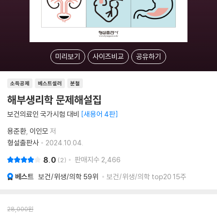
미리보기
사이즈비교
공유하기
소득공제
베스트셀러
분철
해부생리학 문제해설집
보건의료인 국가시험 대비
새용어 4판
용준환
이인모
저
형설출판사
2024.10.04.
8.0
판매지수
2,466
2
베스트
보건/위생/의학
59위
보건/위생/의학 top20 15주
28,000
원