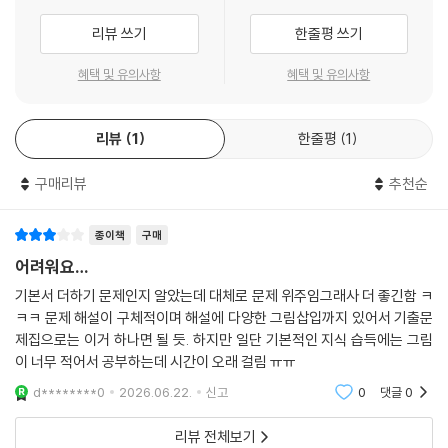
1 관절의 분류 116
서 비교적 많이 읽히는 해부학과 생리학 교재를 택하여 단원 별 요점정리
2 윤활관절 구조 117
리뷰 쓰기
한줄평 쓰기
를 만들었고, 여기서 다루지 못한 내용은 연습문제에서 보완하였으며, 연
습문제에서도 아쉬운 부분은 해설로써 보충했습니다.
혜택 및 유의사항
혜택 및 유의사항
Ⅱ. 머리뼈·척주의 관절 117
1 측두하악관절(턱관절 temporomandible joint) 117
따라서 단순 문제 풀이 형식을 넘어 ‘요점정리 → 연습문제 → 해설’이라는
2 환추후두관절(고리뒤통수관절 atlantooccipital joint) 117
리뷰
1
한줄평
1
3단계를 익히는 동안 사람 몸에 대한 지식을 좀 더 쉽게 이해하고 습득할
3 고리중쇠관절(atlantoaxial joint) 117
수 있게끔 구성하려고 노력하였습니다.
구매리뷰
추천순
Ⅲ. 가슴우리의 관절 118
역시 곳곳에 아쉬운 점이 있음을 시인하며, 더 연구하고 노력하여 보완해
1 갈비척추관절(costovertebral joint) 118
나가겠습니다.
종이책
구매
2 복장갈비관절(sternocostal joint) 118
어려워요…
부디 이 참고서가 해부생리학의 학습과정에 좋은 길잡이가 되길 기원하며,
Ⅳ. 팔의 관절 119
기본서 더하기 문제인지 알았는데 대체로 문제 위주임그래사 더 좋긴함 ㅋ
형설출판사 모든 분들께 깊은 감사를 드립니다.
1 복장빗장관절(sternoclavicular joint) 119
ㅋㅋ 문제 해설이 구체적이며 해설에 다양한 그림삽입까지 있어서 기출문
제집으로는 이거 하나면 될 듯. 하지만 일단 기본적인 지식 습득에는 그림
2봉우리빗장관절(acromioclavicular joint) 119
2024년 9월 저자 드림
이 너무 적어서 공부하는데 시간이 오래 걸림 ㅠㅠ
3 어깨관절(shoulder joint) 119
4 팔꿈치관절(elbow joint) 119
d********0
2026.06.22.
신고
0
댓글
0
5 노자관절(radioulnar joint) 119
6 손목관절(radiocarpal or wrist joint) 120
리뷰 전체보기