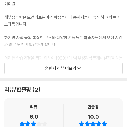
머리말
Ⅳ. 가슴우리 69
해부생리학은 보건의료분야의 학생들이나 종사자들이 꼭 익혀야 하는 기
1 개요 69
초과목입니다.
2 구성 뼈 69
하지만 사람 몸의 복잡한 구조와 다양한 기능들은 학습자들에게 오랜 시간
Ⅴ. 팔 뼈 70
과 많은 노력이 필요하게 합니다.
1 개요 70
2 구성뼈 71
이러한 학습과정을 돕기 위하여 1993년에 ‘해부생리학문제해설집’이라는
참고서를 만들게 되었으며, 그동안 독자들로부터 많은 관심과 사랑을 받아
Ⅵ. 다리뼈 73
출판사 리뷰 더보기
왔습니다.
1 개요 73
2 구성 뼈 73
알기 쉽게 표현하고자 기획된 우리말 의학용어(새용어)가 재정되어 2010
리뷰/한줄평
2
년 ‘새용어판 해부생리학문제해설집’을 새롭게 발간하였고, 이번에 ‘대한
연습문제 77
의사협회 의학용어집 제6판’을 적용하여 네번째 개정판을 내놓게 되었습
니다.
리뷰
한줄평
제4장 관절계통
6.0
10.0
이번 개정판에서도 3단계 구성, 즉 첫째는 단원별 요점정리, 둘째는 연습
Ⅰ. 개 요 116
문제, 그리고 셋째는 연습문제에 대한 해설로 되어 있습니다. 교육현장에