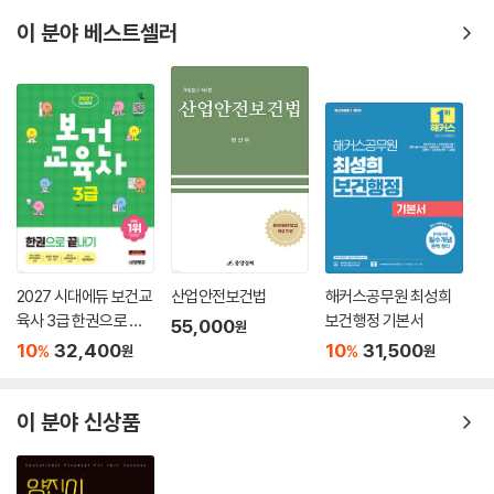
이 분야 베스트셀러
Ⅱ. 뼈대근육의 구조 137
1 근육세포(muscle cell) 137
2 근육잔섬유(myofilament) 137
3 근육원섬유(myofibril)의 배열 137
4 근육수축 시 근육원섬유(myofibril)의 변화 138
5 뼈대근육섬유의 특성비교 138
6 뼈대근육의 신경 분포 138
7 뼈대근육의 부속기관 138
Ⅲ. 근육의 수축기전 139
2027 시대에듀 보건교
산업안전보건법
해커스공무원 최성희
1 칼슘(Ca2+)의 근육수축 조절 139
육사 3급 한권으로 끝
보건행정 기본서
55,000
원
2 근육수축 시 에너지원 139
내기
10
32,400
10
31,500
%
%
원
원
3 근육수축의 종류 139
이 분야 신상품
Ⅳ. 머리의 근육 140
1 얼굴근육(facial muscle) 140
2 씹기근육(masticatory muscle) 141