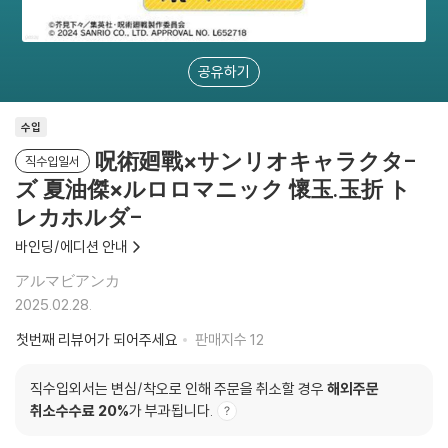
공유하기
수입
呪術廻戰×サンリオキャラクタ-
직수입일서
ズ 夏油傑×ルロロマニック 懷玉.玉折 ト
レカホルダ-
바인딩/에디션 안내
アルマビアンカ
2025.02.28.
첫번째 리뷰어가 되어주세요
판매지수
12
직수입외서는 변심/착오로 인해 주문을 취소할 경우
해외주문
취소수수료 20%
가 부과됩니다.