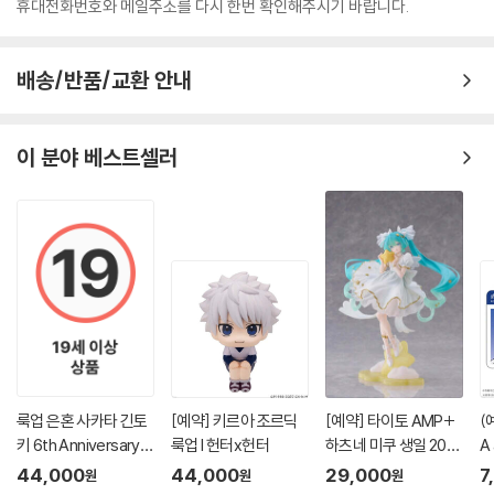
휴대전화번호와 메일주소를 다시 한번 확인해주시기 바랍니다.
배송/반품/교환 안내
이 분야 베스트셀러
룩업 은혼 사카타 긴토
[예약] 키르아 조르딕
[예약] 타이토 AMP+
(
키 6th Anniversary Li
룩업 l 헌터x헌터
하츠네 미쿠 생일 202
A 
mited Ver
6 Star Dreamy 버전 l
s
44,000
44,000
29,000
7
원
원
원
보컬로이드
?