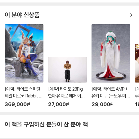
이 분야 신상품
[예약] 타이토 스피릿
[예약] 타이토 28Fig
[예약] 타이토 AMP+
[
테일 미르코 Rabbit 1/
한마 유지로 에어 야식
유키 미쿠 (스노우 미
루
7 l 나의히어로아카데
두부 된장국 l 바키 시리
쿠) 올스타즈 2013 버
비
369,000
27,000
29,000
1
원
원
원
미아
즈
전 l 보컬로이드
이 책을 구입하신 분들이 산 분야 책