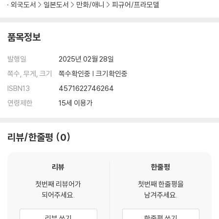
외국도서
일본도서
만화/애니
피규어/프라모델
품목정보
발행일
2025년 02월 28일
쪽수, 무게, 크기
쪽수확인중 | 크기확인중
ISBN13
4571622746264
연령제한
15세 이용가
리뷰/한줄평
0
리뷰
한줄평
첫번째 리뷰어가
첫번째 한줄평을
되어주세요.
남겨주세요.
리뷰 쓰기
한줄평 쓰기