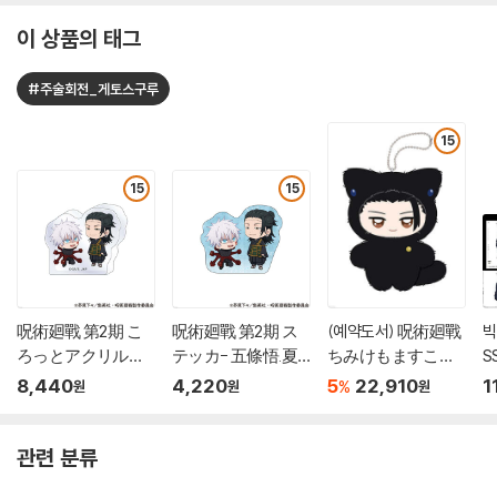
이 상품의 태그
#주술회전_게토스구루
15
15
15
呪術廻戰 第2期 こ
呪術廻戰 第2期 ス
(예약도서) 呪術廻戰
빅
ろっとアクリルフ
テッカ- 五條悟.夏
ちみけもますこっ
S
ィギュア 五條悟.夏
油傑
と 懷玉.玉折 2 夏油
:
8,440
4,220
5
22,910
1
%
원
원
원
油傑
傑
&
지
관련 분류