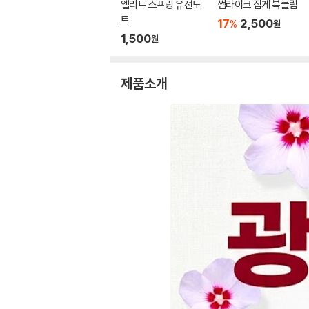
엘리트 스프링 유선노
썸라이크 집게 북클립
트
17
2,500
%
원
1,500
원
제품소개