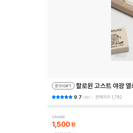
할로윈 고스트 야광 열
문구/GIFT
9.7
판매지수
1,782
30
1,500
원
1,500