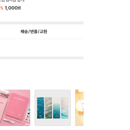
3
1,000
%
원
배송/반품/교환