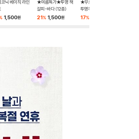
이코닉 베이직 라인
★여름특가★투명 책
★무료배송★노르잇
1000 
트
갈피-바다 (12종)
투명독서대 높이조절 P
중성지 연
R01A
랜덤발송
1,500
21
1,500
17
28,900
1,000
%
%
%
원
원
원