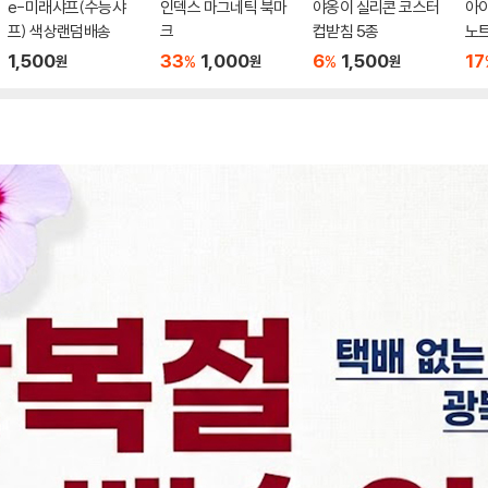
e-미래샤프(수능샤
인덱스 마그네틱 북마
야옹이 실리콘 코스터
아
프) 색상랜덤배송
크
컵받침 5종
노
1,500
33
1,000
6
1,500
17
%
%
원
원
원