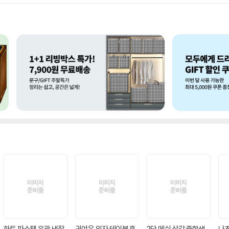
하트 파스텔 유광 냉장
귀여운 의자 테이블 휴
2단 메쉬 삼각 중학생
나쵸