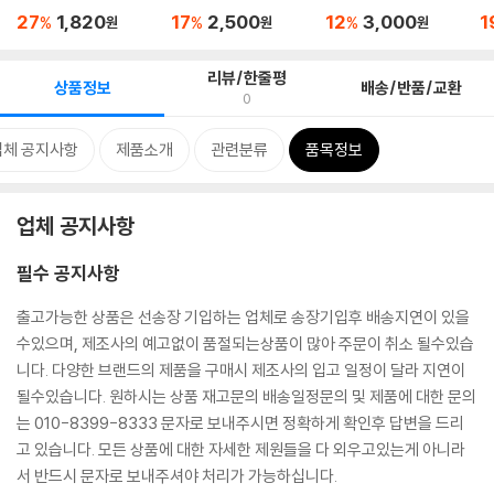
4*12mm 20...
4*
27
1,820
17
2,500
12
3,000
1
%
%
%
원
원
원
리뷰/한줄평
상품정보
배송/반품/교환
0
업체 공지사항
제품소개
관련분류
품목정보
업체 공지사항
필수 공지사항
출고가능한 상품은 선송장 기입하는 업체로 송장기입후 배송지연이 있을
수있으며, 제조사의 예고없이 품절되는상품이 많아 주문이 취소 될수있습
니다. 다양한 브랜드의 제품을 구매시 제조사의 입고 일정이 달라 지연이
될수있습니다. 원하시는 상품 재고문의 배송일정문의 및 제품에 대한 문의
는 010-8399-8333 문자로 보내주시면 정확하게 확인후 답변을 드리
고 있습니다. 모든 상품에 대한 자세한 제원들을 다 외우고있는게 아니라
서 반드시 문자로 보내주셔야 처리가 가능하십니다.