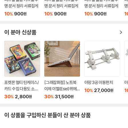
명 문서 정리 서류집게
명 문서 정리 서류집게
명 문서 정리 서류집게
명
10
900
10
900
10
900
1
%
%
%
원
원
원
이 분야 신상품
포켓몬 멀티 틴케이스/
[그래잡화점] 노트북
아망 3공 이동펀치
아
카드 수집 다용도 소품
이제 이젤(Esel)위에
10
27,000
1
%
원
보관함
올리세요.프리미엄 원
30
2,800
30
31,500
%
%
원
원
목 거치대
이 상품을 구입하신 분들이 산 분야 상품