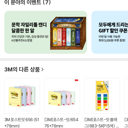
이 분야의 이벤트
7
3M
의 다른 상품
3M 포스트잇 656 (51
[3M]포스트-잇/654
[3M]포스트-잇 플래
[
*76mm)
76*76mm
그/683-5KP(5색) 4
그