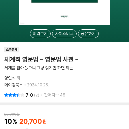
미리보기
사이즈비교
공유하기
소득공제
체계적 영문법 - 영문법 사전 -
체계를 잡아 놨으니 그냥 읽기만 하면 되는
양인석
저
메이킹북스
2024.10.25.
7.0
판매지수
48
2
23,000
원
10
20,700