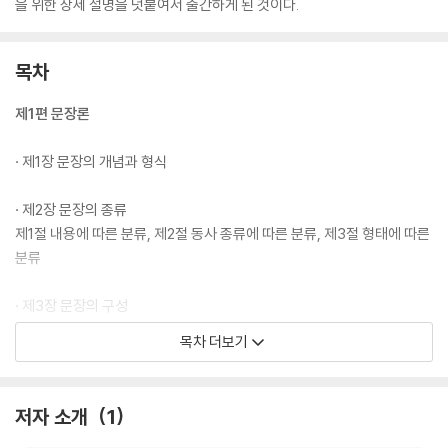
을 위한 상세 설명을 덧붙여서 출간하게 된 것이다.
목차
제1편 문장론
· 제1장 문장의 개념과 형식
· 제2장 문장의 종류
제1절 내용에 따른 분류, 제2절 동사 종류에 따른 분류, 제3절 형태에 따른
분류
· 제3장 문장의 구성
제1절 문장의 구성 요소 제2절 주어의 표현방법, 가주어와 진주어
목차 더보기
제3절 주어와 동사의 순서, 도치(倒置)
제4절 주어와 동사의 일치 제5절 구두점
저자 소개
1
제2편 품사론