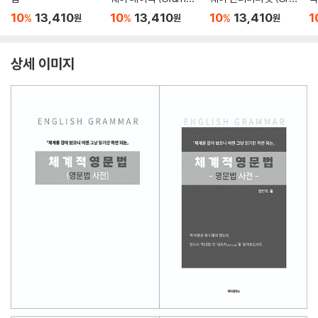
ar Gateway Basic)
mmar Gateway Inte
10
13,410
10
13,410
10
13,410
1
%
%
%
원
원
원
rmediate)
상세 이미지