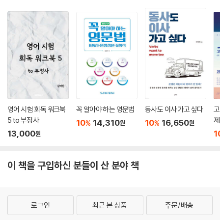
영어 시험 회독 워크북
꼭 알아야 하는 영문법
동사도 이사 가고 싶다
고
5 to 부정사
제
10
14,310
10
16,650
%
%
원
원
13,000
1
원
이 책을 구입하신 분들이 산 분야 책
로그인
최근 본 상품
주문/배송