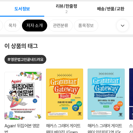
리뷰/한줄평
도서정보
배송/반품/교환
2
목차
저자 소개
관련분류
품목정보
이 상품의 태그
#영문법고민끝내드려요
Again! 뒤집어본 영문
해커스 그래머 게이트
해커스 그래머 게이트
스
법
웨이 베이직 (Gramm
웨이 인터미디엇 (Gra
식