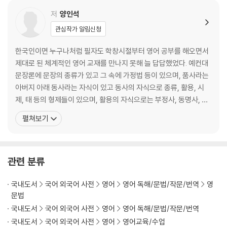
· 제1장 명사
저
양인석
제1절 명사의 일반적 내용 제2절 명사 역할 하는 것
관심작가 알림신청
· 제2장 관사
한국인이면 누구나처럼 필자도 학창시절부터 영어 공부를 해오면서
제1절 부정관사 (a 또는 an) 제2절 정관사 the
제대로 된 체계적인 영어 교재를 만나지 못해 늘 답답했었다. 예컨대
문장론에 문장의 종류가 있고 그 속에 가정법 등이 있으며, 품사라는
· 제3장 대명사
아버지 아래 동사라는 자식이 있고 동사의 자식으로 종류, 활용, 시
제1절 인칭대명사 제2절 지시대명사 제3절 의문대명사
제, 태 등의 형제들이 있으며, 활용의 자식으로는 부정사, 동명사, 분
제4절 부정(不定, 정해지지 않은)대명사 제5절 관계대명사
사가 있는데, 대부분의 책들은 문장론과 품사론이 뒤엉키고 아버지
펼쳐보기
와 아들이 같은 지위인 것처럼 되어 있어서 너무나 답답한 나머지 책
· 제4장 동사
을 쓰려고 해서 쓴 것이 아니라 자신의 공부용으로 정리를 안 할 수가
제1절 자동사 제2절 타동사 제3절 동사의 활용 (동명사, 분사, 부정사) 제
없었는데, 이를 혼자 간직하기 아까워서 거기에다가 초
4절 동사의 시제 제5절 동사의 태(態)
관련 분류
· 제5장 조동사
국내도서
국어 외국어 사전
영어
영어 독해/문법/작문/번역
영
문법
· 제6장 형용사
국내도서
국어 외국어 사전
영어
영어 독해/문법/작문/번역
제1절 개념과 역할 제2절 형용사의 종류 제3절 형용사 역할 하는 것
국내도서
국어 외국어 사전
영어
영어교육/수업