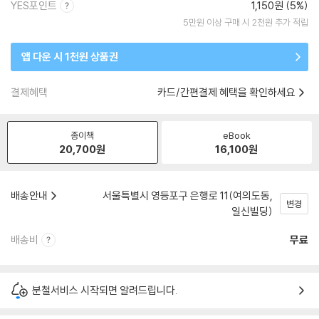
YES포인트
1,150원 (5%)
5만원 이상 구매 시 2천원 추가 적립
앱 다운 시 1천원 상품권
결제혜택
카드/간편결제 혜택을 확인하세요
종이책
eBook
20,700
원
16,100
원
배송안내
서울특별시 영등포구 은행로 11(여의도동,
변경
일신빌딩)
배송비
무료
분철서비스 시작되면 알려드립니다.