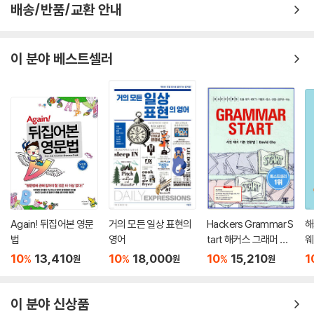
배송/반품/교환 안내
이 분야 베스트셀러
Again! 뒤집어본 영문
거의 모든 일상 표현의
Hackers Grammar S
해
법
영어
tart 해커스 그래머 스
웨
타트
m
10
13,410
10
18,000
10
15,210
1
%
%
%
원
원
원
r
이 분야 신상품