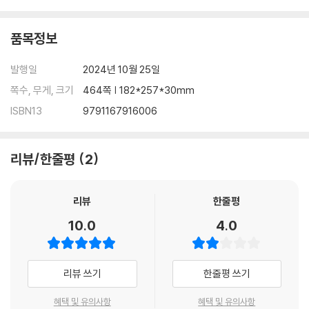
· 제7장 부사
품목정보
제1절 개념과 역할 제2절 부사의 종류 제3절 부사 역할 하는 것
발행일
2024년 10월 25일
· 제8장 품사의 비교
쪽수, 무게, 크기
464쪽 | 182*257*30mm
· 제9장 전치사
ISBN13
9791167916006
· 제10장 접속사
제1절 등위접속사 제2절 종속접속사
리뷰/한줄평
2
리뷰
한줄평
10.0
4.0
리뷰 쓰기
한줄평 쓰기
혜택 및 유의사항
혜택 및 유의사항