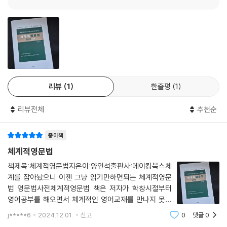
리뷰
1
한줄평
1
리뷰전체
추천순
종이책
체계적영문법
책제목:체계적영문법지은이:양인석출판사:메이킹북스체
계를 잡아놨으니 이젠 그냥 읽기만하면되는 체계적영문
법 영문법사전체계적영문법 책은 저자가 학창시절부터
영어공부를 해오면서 체계적인 영어교재를 만나지 못해
늘 답답했고 자신의 공부용으로 정리했던 것을 혼자 간직
j*****6
2024.12.01.
신고
0
댓글
0
하기 아까워서 초보자들을 위한 상세 설명을 덧붙여서 출