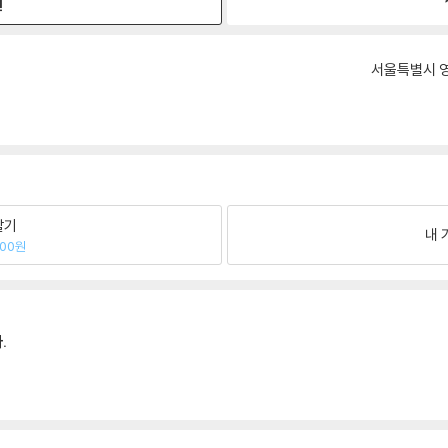
원
서울특별시 영
팔기
내 
500원
.