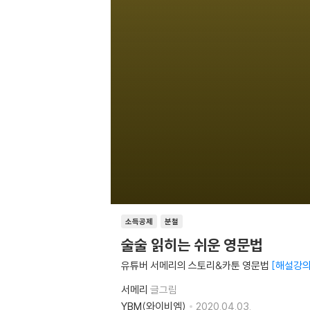
소득공제
분철
술술 읽히는 쉬운 영문법
유튜버 서메리의 스토리&카툰 영문법
해설강의
서메리
글그림
YBM(와이비엠)
2020.04.03.