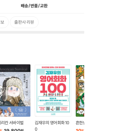
배송/반품/교환
정보
출판사 리뷰
메리칸 서바이벌
김재우의 영어회화 10
흔한남매 20
서아쌤의
0
외
19,800
10
15,120
%
%
원
원