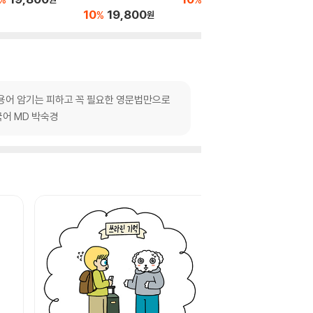
10
19,800
10
1
%
%
원
 용어 암기는 피하고 꼭 필요한 영문법만으로
국어 MD 박숙경