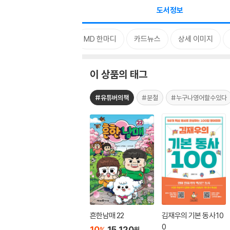
도서정보
태그
MD 한마디
카드뉴스
상세 이미지
이 상품의 태그
#유튜버의책
#분철
#누구나영어할수있다
흔한남매 22
김재우의 기본 동사 10
0
10
15,120
%
원