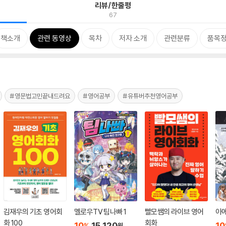
리뷰/한줄평
67
책소개
관련 동영상
목차
저자 소개
관련분류
품목
#영문법고민끝내드려요
#영어공부
#유튜버추천영어공부
김재우의 기초 영어회
멜로우TV 팀나빠 1
빨모쌤의 라이브 영어
아
화 100
회화
10
15,120
10
%
원