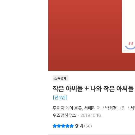
소득공제
작은 아씨들 + 나와 작은 아씨들
전 2권
루이자 메이 올콧
서메리
저
박희정
그림
서
위즈덤하우스
2019.10.16.
9.4
56