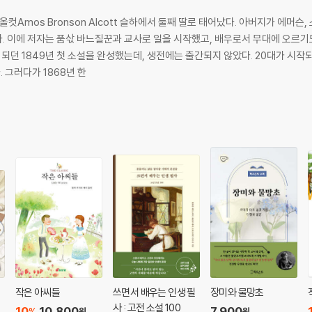
 올컷Amos Bronson Alcott 슬하에서 둘째 딸로 태어났다. 아버지가 에머슨
. 이에 저자는 품삯 바느질꾼과 교사로 일을 시작했고, 배우로서 무대에 오르기
가 되던 1849년 첫 소설을 완성했는데, 생전에는 출간되지 않았다. 20대가 시
 그러다가 1868년 한
작은 아씨들
쓰면서 배우는 인생 필
장미와 물망초
사 : 고전 소설 100
10
10,800
7,900
%
원
원