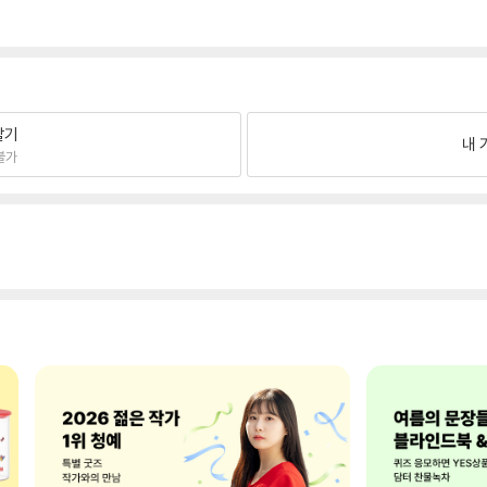
팔기
내 
불가