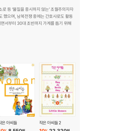
, 소로 등 ‘물질을 중시하지 않는’ 초월주의자자
도 했으며, 남북전쟁 중에는 간호사로도 활동
작되면서부터 30대 초반까지 가계를 돕기 위해
작은 아씨들
작은 아씨들 2
작은 아씨들 1~2권 세
트
10
8,550
10
22,320
%
%
원
원