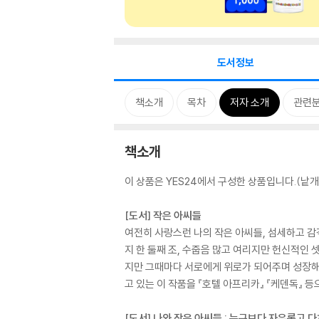
도서정보
책소개
목차
저자 소개
관련
책소개
이 상품은 YES24에서 구성한 상품입니다.(낱개 
[도서] 작은 아씨들
여전히 사랑스런 나의 작은 아씨들, 섬세하고 
지 한 둘째 조, 수줍음 많고 여리지만 헌신적인 
지만 그때마다 서로에게 위로가 되어주며 성장해나
고 있는 이 작품을 『호텔 아프리카』 『케덴독』
[도서] 나와 작은 아씨들 : 누구보다 자유롭고 