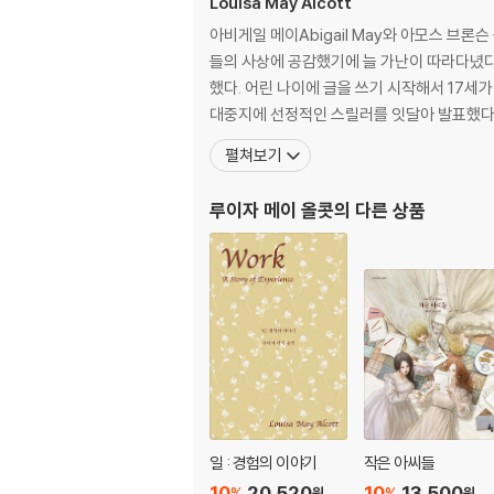
Louisa May Alcott
아비게일 메이Abigail May와 아모스 브론슨
들의 사상에 공감했기에 늘 가난이 따라다녔다
했다. 어린 나이에 글을 쓰기 시작해서 17세
대중지에 선정적인 스릴러를 잇달아 발표했다.
펼쳐보기
루이자 메이 올콧
의 다른 상품
일 : 경험의 이야기
작은 아씨들
10
20,520
10
13,500
%
%
원
원