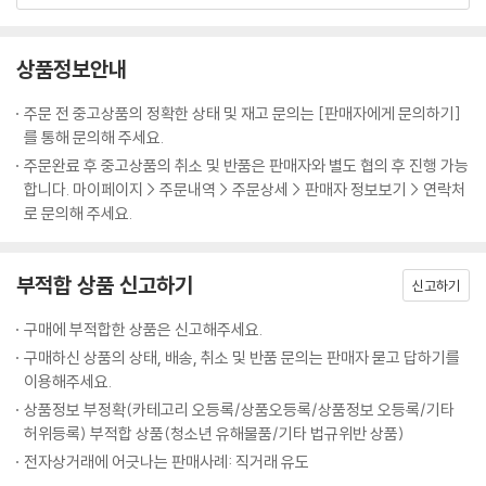
각 권에 10쪽 분량의 액티비티가 수록되어 있어 독해력 향상에 도움이 됩
니다.
상품정보안내
총 6단계로 구성되었으며 각 단계당 분량은 아래와 같습니다.
주문 전 중고상품의 정확한 상태 및 재고 문의는 [판매자에게 문의하기]
1단계-400단어/ 권 당 40쪽 분량
를 통해 문의해 주세요.
2단계-700단어/ 권 당 40쪽 분량
주문완료 후 중고상품의 취소 및 반품은 판매자와 별도 협의 후 진행 가능
3단계-1000단어/ 권 당 56쪽 분량
합니다. 마이페이지 > 주문내역 > 주문상세 > 판매자 정보보기 > 연락처
4단계-1400단어/ 권 당 72쪽 분량
로 문의해 주세요.
5단계-1800단어/ 권 당 88쪽 분량
6단계-2500단어/ 권 당 104쪽 분량
부적합 상품 신고하기
신고하기
구매에 부적합한 상품은 신고해주세요.
구매하신 상품의 상태, 배송, 취소 및 반품 문의는 판매자 묻고 답하기를
이용해주세요.
상품정보 부정확(카테고리 오등록/상품오등록/상품정보 오등록/기타
허위등록) 부적합 상품(청소년 유해물품/기타 법규위반 상품)
전자상거래에 어긋나는 판매사례: 직거래 유도