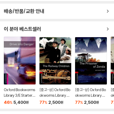
배송/반품/교환 안내
이 분야 베스트셀러
Oxford Bookworms
[중고-상] Oxford Bo
[중고-상] Oxford Bo
[
Library 3/E Starter:
okworms Library Le
okworms Library Le
o
Drive into Danger
vel 3 : The Railway C
vel 3 : The Prisoner
ve
46
5,400
77
2,500
77
2,500
7
%
%
%
원
원
원
hildren
of Zenda