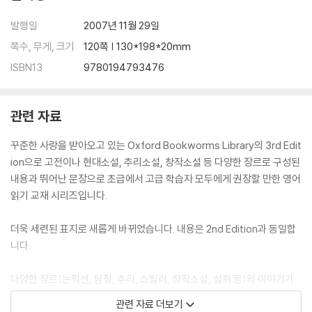
발행일
2007년 11월 29일
쪽수, 무게, 크기
120쪽 | 130*198*20mm
ISBN13
9780194793476
관련 자료
꾸준한 사랑을 받아오고 있는 Oxford Bookworms Library의 3rd Edit
ion으로 고전이나 현대소설, 추리소설, 창작소설 등 다양한 장르로 구성된
내용과 뛰어난 문장으로 초급에서 고급 학습자 모두에게 권장할 만한 영어
읽기 교재 시리즈입니다.
더욱 세련된 표지로 새롭게 바뀌었습니다. 내용은 2nd Edition과 동일합
니다.
다양한 장르(논픽션, 탐정, 추리, 스릴러, 창작소설, 실화 등)의 이야기가
있으며 단계에 맞게 유명한 명작들을 쉽게 재구성 했습니다.
관련 자료 더보기