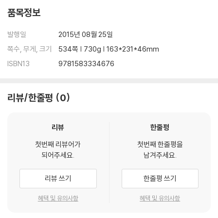
f "neurodiversity" activists seeking respect, support, technol
품목정보
ogical innovation, accommodations in the workplace and in ed
ucation, and the right to self-determination for those with co
발행일
2015년 08월 25일
gnitive differences.
쪽수, 무게, 크기
534쪽 | 730g | 163*231*46mm
ISBN13
9781583334676
리뷰/한줄평
0
리뷰
한줄평
첫번째 리뷰어가
첫번째 한줄평을
되어주세요.
남겨주세요.
리뷰 쓰기
한줄평 쓰기
혜택 및 유의사항
혜택 및 유의사항