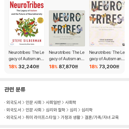
sed by the same clinicians who became famous for discoverin
g it, and finds surprising answers to the crucial question of wh
y the number of diagnoses has soared in recent years.
Going back to the earliest days of autism research and chroni
cling the brave and lonely journey of autistic people and their f
amilies through the decades, Silberman provides long-sought
solutions to the autism puzzle, while mapping out a path for o
Neurotribes: The Le
Neurotribes: The Le
Neurotribes: The Le
ur society toward a more humane world in which people with l
gacy of Autism and
gacy of Autism and
gacy of Autism and
earning differences and those who love them have access to
the Future of Neuro
the Future of Neuro
the Future of Neuro
18
32,240
18
87,870
18
73,200
%
%
%
원
원
원
the resources they need to live happier, healthier, more secur
diversity
diversity
diversity
e, and more meaningful lives.
관련 분류
Along the way, he reveals the untold story of Hans Asperger, t
he father of Asperger s syndrome, whose little professors w
외국도서
인문 사회
사회일반
사회학
ere targeted by the darkest social-engineering experiment in
외국도서
인문 사회
심리와 철학
심리
심리학
human history; exposes the covert campaign by child psychia
외국도서
취미 라이프스타일
가정과 생활
결혼/가족/자녀 교육
trist Leo Kanner to suppress knowledge of the autism spectr
um for fifty years; and casts light on the growing movement o