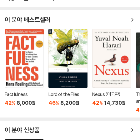
이 분야 베스트셀러
Factfulness
Lord of the Flies
Nexus (미국판)
Th
an : 2013 뉴베
42
8,000
46
8,200
42
14,730
%
%
%
원
원
원
작
4
이 분야 신상품