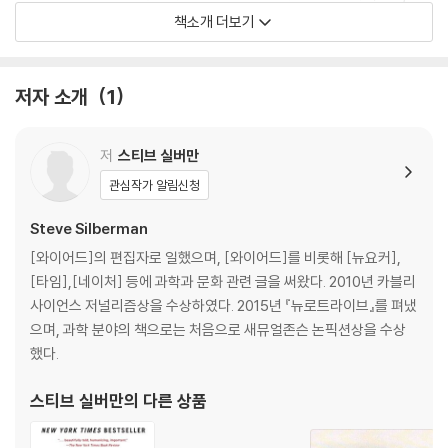
리고 감동적으로 논증해낸다.
책소개 더보기
“『뉴로트라이브』는 보기 드문 공감능력과 감수성으로 자폐증의 모든 역사
를 넓고 깊게 그려낸다. 이 책을 읽는다면 자폐증에 관한 생각이 완전히 바
저자 소개
1
뀔 것이다. 자폐증과 뇌의 작동 방식에 관심 있는 사람이라면 템플 그랜딘
과 클라라 클레이본 파크의 저작들과 나란히 서가에 꽂아두어야 할 책이
저
스티브 실버만
다.”_ 올리버 색스의 서문에서
관심작가 알림신청
A groundbreaking book that upends conventional thinking abo
Steve Silberman
ut autism and suggests a broader model for acceptance, und
erstanding, and full participation in society for people who thin
[와이어드]의 편집자로 일했으며, [와이어드]를 비롯해 [뉴요커],
k differently.
[타임],[네이처] 등에 과학과 문화 관련 글을 써왔다. 2010년 카블리
사이언스 저널리즘상을 수상하였다. 2015년 『뉴로트라이브』를 펴냈
What is autism? A lifelong disability, or a naturally occurring for
으며, 과학 분야의 책으로는 처음으로 새뮤얼존슨 논픽션상을 수상
m of cognitive difference akin to certain forms of genius? In tr
했다.
uth, it is all of these things and more and the future of our soci
스티브 실버만
의 다른 상품
ety depends on our understanding it. "WIRED" reporter Steve
Silberman unearths the secret history of autism, long suppres