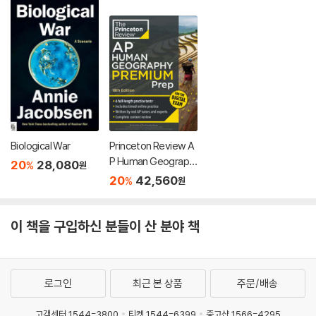
Biological War
Princeton Review A
P Human Geograph
20
28,080
%
원
y Premium Prep, 18t
20
42,560
%
원
h Edition: 6 Practice
Tests + Digital Prac
tice Online + Conte
이 책을 구입하신 분들이 산 분야 책
nt Review
로그인
최근 본 상품
주문/배송
고객센터 1544-3800
티켓 1544-6399
중고샵 1566-4295