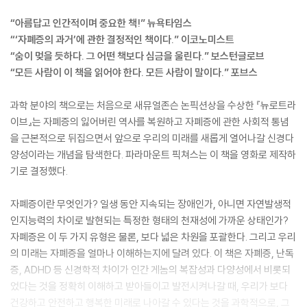
“아름답고 인간적이며 중요한 책!” 뉴욕타임스
“‘자폐증의 과거’에 관한 결정적인 책이다.” 이코노미스트
“숨이 멎을 듯하다. 그 어떤 책보다 심금을 울린다.” 보스턴글로브
“모든 사람이 이 책을 읽어야 한다. 모든 사람이 말이다.” 포브스
과학 분야의 책으로는 처음으로 새뮤얼존슨 논픽션상을 수상한 『뉴로트라
이브』는 자폐증의 잃어버린 역사를 복원하고 자폐증에 관한 사회적 통념
을 근본적으로 뒤집으면서 앞으로 우리의 미래를 새롭게 열어나갈 신경다
양성이라는 개념을 탐색한다. 파라마운트 픽쳐스는 이 책을 영화로 제작하
기로 결정했다.
자폐증이란 무엇인가? 일생 동안 지속되는 장애인가, 아니면 자연발생적
인지능력의 차이로 발현되는 특정한 형태의 천재성에 가까운 상태인가?
자폐증은 이 두 가지 유형은 물론, 보다 넓은 차원을 포괄한다. 그리고 우리
의 미래는 자폐증을 얼마나 이해하는지에 달려 있다. 이 책은 자폐증, 난독
증, ADHD 등 신경학적 차이가 인간 게놈의 복잡성과 다양성에서 비롯되
었다는 것을 정확히 이해하고 받아들이고 발전시켜나갈 때, 우리가 보다
건강하고 안전하고 행복한 미래로 나아갈 수 있다는 것을 과학적으로, 그