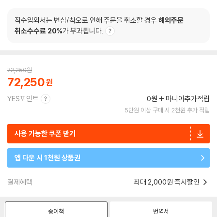
직수입외서는 변심/착오로 인해 주문을 취소할 경우
해외주문
취소수수료 20%
가 부과됩니다.
72,250
원
72,250
YES포인트
0원
마니아추가적립
5만원 이상 구매 시 2천원 추가 적립
사용 가능한 쿠폰 받기
앱 다운 시 1천원 상품권
결제혜택
최대 2,000원 즉시할인
종이책
번역서