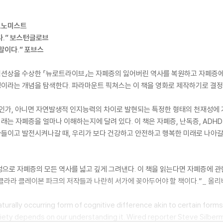
이코노미스트
다.” 보스턴글로브
 말이다.” 포브스
션상을 수상한 『뉴로트라이브』는 자폐증의 잃어버린 역사를 복원하고 자폐증에
이라는 개념을 탐색한다. 파라마운트 픽쳐스는 이 책을 영화로 제작하기로 결정
인가, 아니면 자연발생적 인지능력의 차이로 발현되는 특정한 형태의 천재성에 가
미래는 자폐증을 얼마나 이해하는지에 달려 있다. 이 책은 자폐증, 난독증, ADH
들이고 발전시켜나갈 때, 우리가 보다 건강하고 안전하고 행복한 미래로 나아갈
으로 자폐증의 모든 역사를 넓고 깊게 그려낸다. 이 책을 읽는다면 자폐증에 관한
클라라 클레이본 파크의 저작들과 나란히 서가에 꽂아두어야 할 책이다.”_ 올
naturally occurring form of cognitive difference akin to certain forms 
ety depends on our understanding it. Wired reporter Steve Silberm