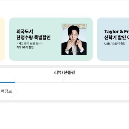
리뷰/한줄평
0
품목정보