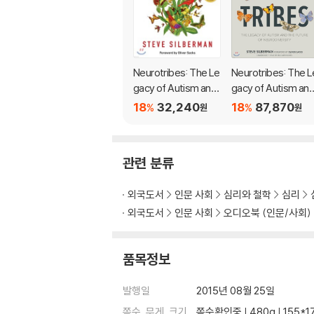
Neurotribes: The Le
Neurotribes: The L
gacy of Autism and
gacy of Autism an
the Future of Neuro
the Future of Neur
18
32,240
18
87,870
%
%
원
원
diversity
diversity
관련 분류
외국도서
인문 사회
심리와 철학
심리
외국도서
인문 사회
오디오북 (인문/사회)
품목정보
발행일
2015년 08월 25일
쪽수, 무게, 크기
쪽수확인중 | 480g | 155*