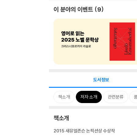
이 분야의 이벤트
9
도서정보
책소개
저자 소개
관련분류
책소개
2015 새뮤얼존슨 논픽션상 수상작