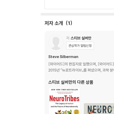
m, long suppressed by the same clinician
mber of diagnoses has soared in recent y
stic people and their families through t
society toward a more humane world in 
저자 소개
1
o live happier, healthier, more secure, 
r's syndrome, whose "little professors"
저
스티브 실버만
n by child psychiatrist Leo Kanner to su
odiversity" activists seeking respect, s
관심작가 알림신청
etermination for those with cognitive di
Steve Silberman
[와이어드]의 편집자로 일했으며, [와이어드]
2015년 『뉴로트라이브』를 펴냈으며, 과학
스티브 실버만
의 다른 상품