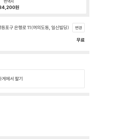
번역서
34,200
원
등포구 은행로 11(여의도동, 일신빌딩)
변경
무료
가게에서 팔기