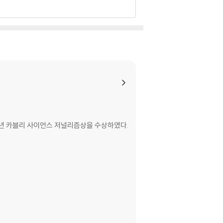
rs to the crucial question of why the nu
ling the brave and lonely journey of auti
 puzzle, while mapping out a path for our
ave access to the resources they need t
y of Hans Asperger, the father of Asperge
uman history; exposes the covert campaig
s light on the growing movement of "neur
nd in education, and the right to self-d
10년 카블리 사이언스 저널리즘상을 수상하였다.