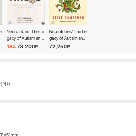
e
Neurotribes: The Le
Neurotribes: The Le
d
gacy of Autism and
gacy of Autism and
o
the Future of Neuro
the Future of Neuro
18
73,200
72,250
%
원
원
diversity
diversity
심리학
178*51mm