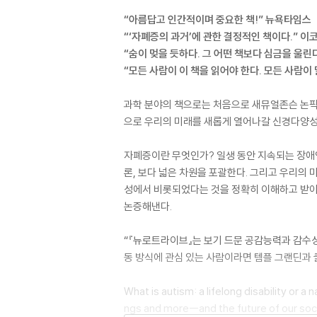
“아름답고 인간적이며 중요한 책!” 뉴욕타임스
“‘자폐증의 과거’에 관한 결정적인 책이다.” 
“숨이 멎을 듯하다. 그 어떤 책보다 심금을 울린
“모든 사람이 이 책을 읽어야 한다. 모든 사람이
과학 분야의 책으로는 처음으로 새뮤얼존슨 논픽
으로 우리의 미래를 새롭게 열어나갈 신경다양성
자폐증이란 무엇인가? 일생 동안 지속되는 장애
론, 보다 넓은 차원을 포괄한다. 그리고 우리의 
성에서 비롯되었다는 것을 정확히 이해하고 받아
논증해낸다.
“『뉴로트라이브』는 보기 드문 공감능력과 감수성
동 방식에 관심 있는 사람이라면 템플 그랜딘과 
What is autism: a lifelong disability or a 
ngs and more--and the future of our soci