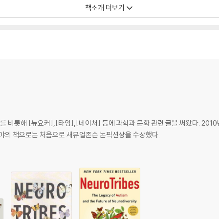
s who became famous for discovering it, and finds surprising answe
책소개 더보기
ears.Going back to the earliest days of autism research and chronic
he decades, Silberman provides long-sought solutions to the autism
which people with learning differences and those who love them h
and more meaningful lives.Along the way, he reveals the untold stor
 were targeted by the darkest social-engineering experiment in h
ppress knowledge of the autism spectrum for fifty years; and cast
upport, technological innovation, accommodations in the workplace a
fferences.
를 비롯해 [뉴요커],[타임],[네이처] 등에 과학과 문화 관련 글을 써왔다. 20
 분야의 책으로는 처음으로 새뮤얼존슨 논픽션상을 수상했다.