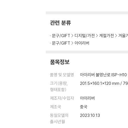
관련 분류
문구/GIFT
디지털/가전
계절가전
겨울
문구/GIFT
아이리버
품목정보
품명 및 모델명
아이리버 불멍난로 ISP-H1
크기(용량,
201.5x160.1x120 mm / 7
형태포함)
제조자/수입자
아이리버
제조국
중국
동일모델의
2023.10.13
출시년월