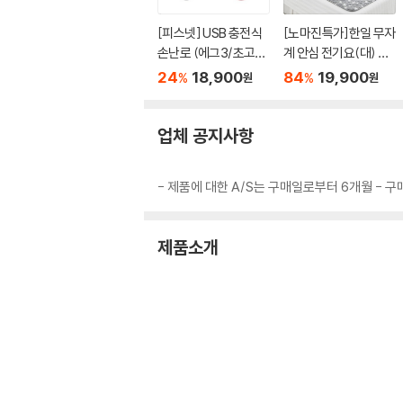
[피스넷] USB 충전식
[노마진특가]한일 무자
손난로 (에그3/초고속
계 안심 전기요(대) 자
발열/3단온도조절/보
동off기능
24
18,900
84
19,900
%
%
원
원
조배터리기능/양면발
열)
업체 공지사항
- 제품에 대한 A/S는 구매일로부터 6개월 - 
제품소개