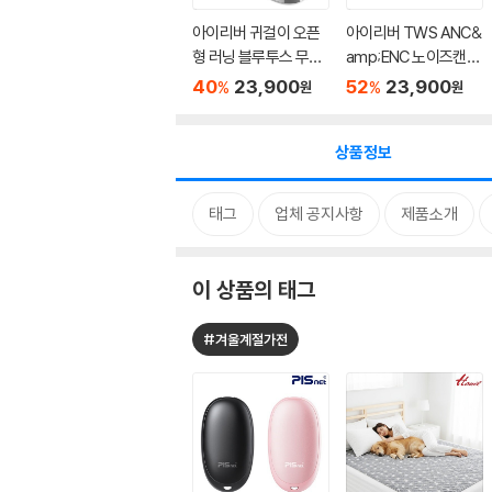
아이리버 귀걸이 오픈
아이리버 TWS ANC&
형 러닝 블루투스 무선
amp;ENC 노이즈캔슬
이어...
링 블루투스 무...
40
23,900
52
23,900
%
%
원
원
상품정보
태그
업체 공지사항
제품소개
이 상품의 태그
#겨울계절가전