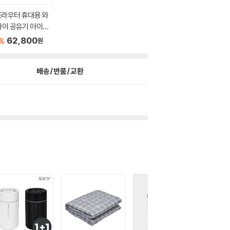
E라우터 휴대용 와
파이 공유기 아이리
R...
62,800
%
원
배송/반품/교환