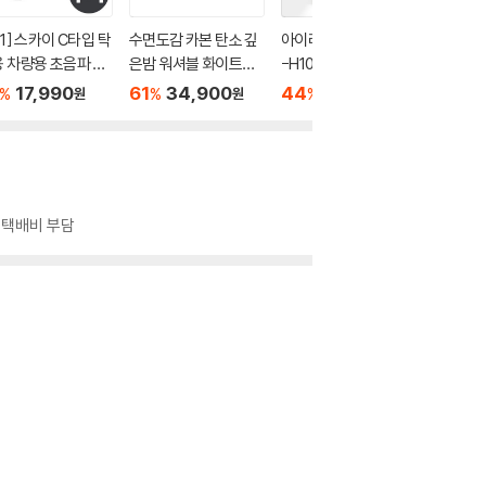
+1] 스카이 C타입 탁
수면도감 카본 탄소 깊
아이리버 불멍난로 ISP
시바궁둥
 차량용 초음파 미
은밤 워셔블 화이트체
-H10 캠핑 미니온풍기
발난로 
가습기 MH10
크 전기요 싱글/더블
17,990
61
34,900
44
38,900
20
1
%
%
%
%
원
원
원
복 택배비 부담