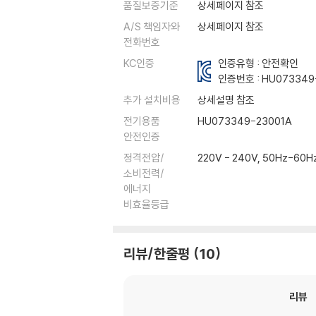
품질보증기준
상세페이지 참조
A/S 책임자와
상세페이지 참조
전화번호
KC인증
인증유형 : 안전확인
인증번호 :
HU073349
추가 설치비용
상세설명 참조
전기용품
HU073349-23001A
안전인증
정격전압/
220V - 240V, 50Hz-
소비전력/
에너지
비효율등급
리뷰/한줄평
10
리뷰