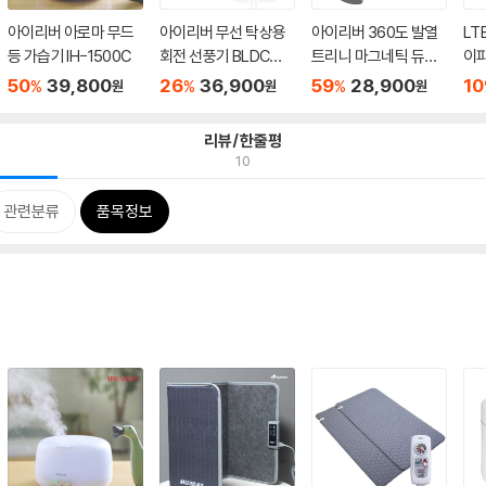
아이리버 아로마 무드
아이리버 무선 탁상용
아이리버 360도 발열
LT
등 가습기 IH-1500C
회전 선풍기 BLDC모
트리니 마그네틱 듀얼
이
터 DF-...
손난...
버 IL
50
39,800
26
36,900
59
28,900
10
%
%
%
원
원
원
리뷰/한줄평
10
관련분류
품목정보