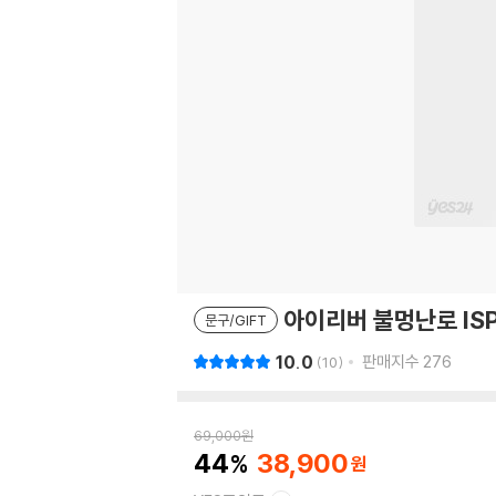
아이리버 불멍난로 IS
문구/GIFT
10.0
판매지수
276
10
69,000
원
44
38,900