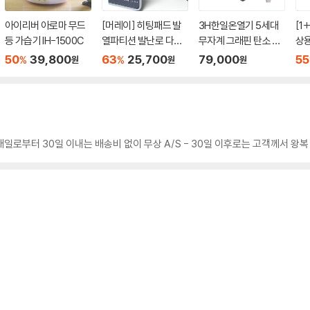
아이리버 아로마 무드
[머레이] 히팅패드 발
3H한일온열기 5세대
[1
등 가습기 IH-1500C
열파티션 발난로 다리
무자계 그래핀 탄소 세
상용
난로 (LY-PH4)
미마이크로 부드러운
니 
50
39,800
63
25,700
79,000
55
%
%
원
원
원
전기요 물세탁 캠핑 전
기장판 싱글
구매일로부터 30일 이내는 배송비 없이 무상 A/S - 30일 이후로는 고객께서 왕