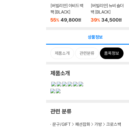
[버빌리안] 아비드 백
[버빌리안] 뉴비 숄더
팩 [BLACK]
백 [BLACK]
55
49,800
39
34,500
%
%
원
원
상품정보
제품소개
관련분류
품목정보
제품소개
관련 분류
문구/GIFT
패션잡화
가방
크로스백