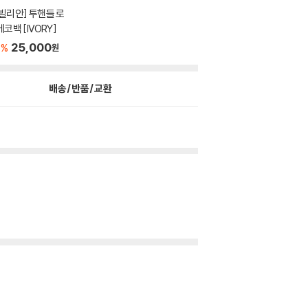
빌리안] 투핸들 로
에코백 [IVORY]
2
25,000
%
원
배송/반품/교환