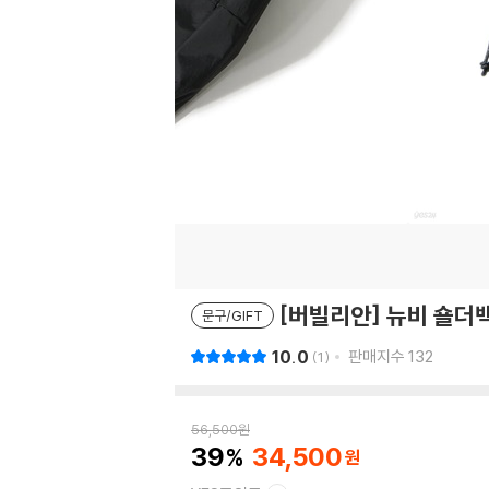
[버빌리안] 뉴비 숄더백
문구/GIFT
10.0
판매지수
132
1
56,500
원
39
34,500