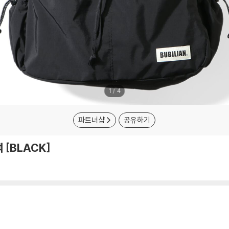
1
/
4
파트너샵
공유하기
 [BLACK]