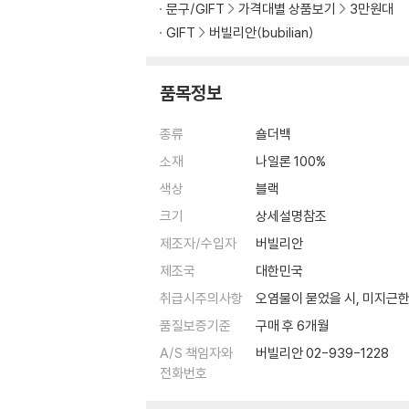
문구/GIFT
가격대별 상품보기
3만원대
GIFT
버빌리안(bubilian)
품목정보
종류
숄더백
소재
나일론 100%
색상
블랙
크기
상세설명참조
제조자/수입자
버빌리안
제조국
대한민국
취급시주의사항
오염물이 묻었을 시, 미지근한
품질보증기준
구매 후 6개월
A/S 책임자와
버빌리안 02-939-1228
전화번호