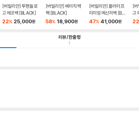
[버빌리안] 투핸들 로
[버빌리안] 베이직 백
[버빌리안] 플러터 프
[버
고 에코백 [BLACK]
팩 [BLACK]
리미엄 메신저백 [BLA
고 
CK]
22
25,000
58
18,900
47
41,000
2
%
%
%
원
원
원
리뷰/한줄평
1