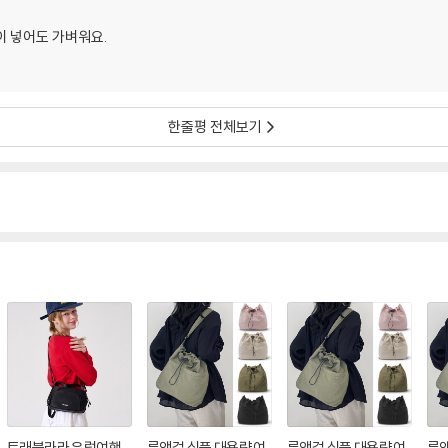
이 넣어도 가벼워요.
한줄평 전체보기
트래블라라 유럽여행
룩앳걸 심플 대용량 여
룩앳걸 심플 대용량 여
룩앳