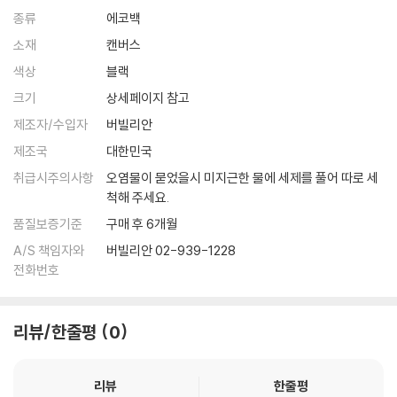
종류
에코백
소재
캔버스
색상
블랙
크기
상세페이지 참고
제조자/수입자
버빌리안
제조국
대한민국
취급시주의사항
오염물이 묻었을시 미지근한 물에 세제를 풀어 따로 세
척해 주세요.
품질보증기준
구매 후 6개월
A/S 책임자와
버빌리안 02-939-1228
전화번호
리뷰/한줄평
0
리뷰
한줄평