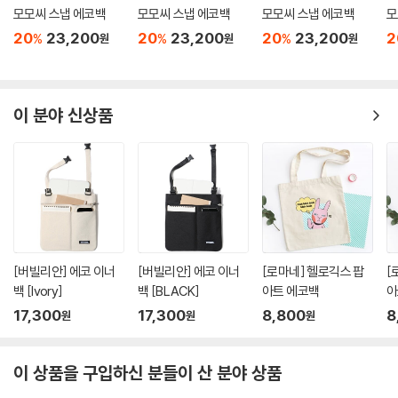
모모씨 스냅 에코백
모모씨 스냅 에코백
모모씨 스냅 에코백
모
20
23,200
20
23,200
20
23,200
2
%
%
%
원
원
원
이 분야 신상품
[버빌리안] 에코 이너
[버빌리안] 에코 이너
[로마네] 헬로긱스 팝
[
백 [Ivory]
백 [BLACK]
아트 에코백
아
17,300
17,300
8,800
8
원
원
원
이 상품을 구입하신 분들이 산 분야 상품