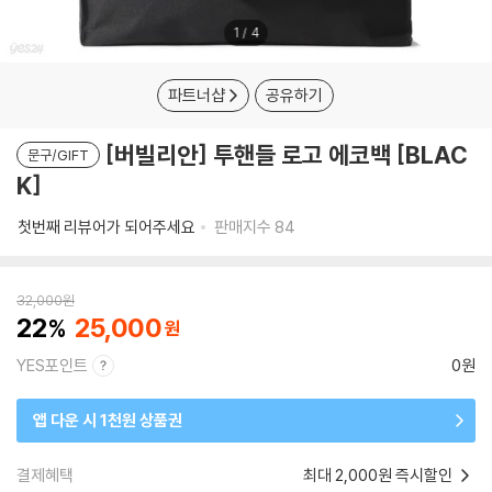
1
/
4
파트너샵
공유하기
[버빌리안] 투핸들 로고 에코백 [BLAC
문구/GIFT
K]
첫번째 리뷰어가 되어주세요
판매지수
84
32,000
원
22
25,000
YES포인트
0원
앱 다운 시 1천원 상품권
결제혜택
최대 2,000원 즉시할인