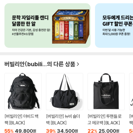
버빌리안(bubili...
의 다른 상품
[버빌리안] 아비드 백
[버빌리안] 뉴비 숄더
[버빌리안] 투핸들 로
[
팩 [BLACK]
백 [BLACK]
고 에코백 [BLACK]
팩
55
49,800
39
34,500
22
25,000
5
%
%
%
원
원
원