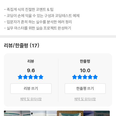
06 함수
- 족집게 식의 친절한 코멘트 & 팁
[응용 실전편]
- 코딩이 손에 익을 수 있는 구성과 코딩테스트 예제
- 입문자가 흔히 하는 실수를 분석한 에러 정리
CHAPTER 01 애니메이션과 오디오
- 실무 마스터를 위한 실습 프로젝트 완성하기
01 애니메이션
02 애니메이터
리뷰/한줄평
17
03 오디오
CHAPTER 02 실습 프로젝트 04: 2D 플랫포머 게임
리뷰
한줄평
01 타일맵
9.6
10.0
02 조작과 스테이지
03 애니메이션과 소리
리뷰 쓰기
한줄평 쓰기
CHAPTER 03 게임 수학
01 삼각함수
혜택 및 유의사항
혜택 및 유의사항
02 벡터
03 오일러 각과 쿼터니언