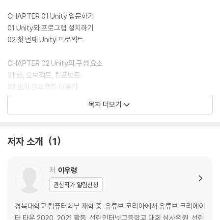
CHAPTER 01 Unity 입문하기
01 Unity와 프로그램 설치하기
02 첫 번째 Unity 프로젝트
CHAPTER 02 Unity의 구성 요소
01 씬, 오브젝트, 컴포넌트
02 씬과 오브젝트 다루기
03 컴포넌트 적용하기
목차 더보기
CHAPTER 03 컴포넌트 프로그래밍
01 MonoBehaviour 스크립팅
저자 소개
1
02 입력 처리
03 컴포넌트 제어
저
이우령
CHAPTER 04 실습 프로젝트 01: 균형 잡기 게임
관심작가 알림신청
01 프로젝트와 요소 준비하기
02 컴포넌트 프로그래밍
경북대학교 컴퓨터학부 재학 중. 유튜브 코리아에서 유튜브 크리에이
03 빌드
터 타운 2020, 2021 활동. 선린인터넷고등학교 대회 심사위원, 선린