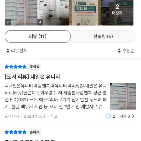
CHAPTER 04 3D 프로그래밍
2
01 3D 오브젝트
더보기
02 3D 컴포넌트
2
4
03 3D 최적화
리뷰
11
한줄평
6
CHAPTER 05 실습 프로젝트 05: 3D 플랫포머 게임
01 텍스쳐
리뷰전체
추천순
02 터레인과 시네머신
03 조작과 애니메이션
종이책
[도서 리뷰] 내일은 유니티
CHAPTER 06 비동기 처리
#내일은유니티 #김앤북 #유니티 #yes24내일은 유니
01 코루틴
티(Unity)글쓴이＜이우령＞ 저 저출판사김앤북 평균 별
02 비동기와 스레드
점 5.0(932) --> 예스24 바로가기 닫기일진 두드려 패
03 스레드 활용
기, 한글 배우기 게임 등 오래 전 1인 게임 개발자로 유니
티 기반의 다양한 게임들을 출시하곤 했습니다. 그 땐 너
a*****r
2024.11.30.
신고
2
댓글
0
CHAPTER 07 데이터 저장
무 재미있어서 시간 가는 줄 몰랐다가
01 데이터 입출력
종이책
02 직렬화