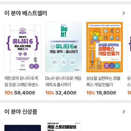
이 분야 베스트셀러
레트로의 유니티 6 게
Do it! 유니티 6로 게임
상상을 실현하는 로블
유
임 프로그래밍 에센스
제작 & 출시하기
록스 게임 만들기
스
10
59,400
10
32,400
10
19,800
1
%
%
%
원
원
원
이 분야 신상품