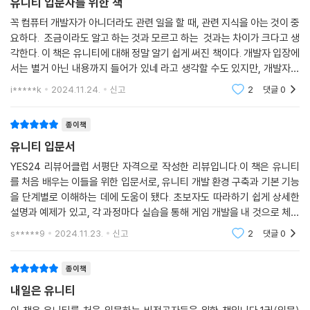
03 데이터 저장 테크닉
유니티 입문자를 위한 책
꼭 컴퓨터 개발자가 아니더라도 관련 일을 할 때, 관련 지식을 아는 것이 중
CHAPTER 08 실습 프로젝트 06: 3D 보석 모으기 게임
요하다. 조금이라도 알고 하는 것과 모르고 하는 것과는 차이가 크다고 생
01 프로젝트, 에셋, 오브젝트
각한다. 이 책은 유니티에 대해 정말 알기 쉽게 써진 책이다. 개발자 입장에
02 게임 로직
서는 별거 아닌 내용까지 들어가 있네 라고 생각할 수도 있지만, 개발자가
03 오디오와 점수 기록, UI
아닌 입장에서는 참 쉽게 이런 것 까지 설명을 해주고 있네라고 느낄 수 있
i*****k
2024.11.24.
신고
2
댓글
0
을 정도
부록 02 C# 객체지향
종이책
01 객체지향
유니티 입문서
02 클래스와 인스턴스
03 상속과 엑세스 한정자
YES24 리뷰어클럽 서평단 자격으로 작성한 리뷰입니다.이 책은 유니티
를 처음 배우는 이들을 위한 입문서로, 유니티 개발 환경 구축과 기본 기능
04 배열과 컬렉션
을 단계별로 이해하는 데에 도움이 됐다. 초보자도 따라하기 쉽게 상세한
05 정적 변수와 메소드
설명과 예제가 있고, 각 과정마다 실습을 통해 게임 개발을 내 것으로 체득
06 추상 클래스와 인터페이스
할 수 있도록 구성되어 있다. 특히, 독자가 겪을 수 있는 어려움들을 미리
s*****9
2024.11.23.
신고
2
댓글
0
파악하고 해결책
종이책
내일은 유니티