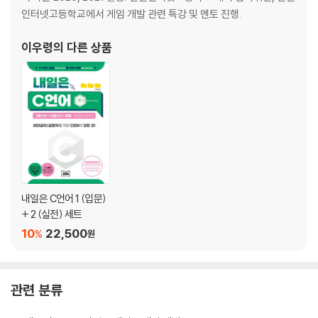
인터넷고등학교에서 게임 개발 관련 특강 및 멘토 진행.
CHAPTER 05 에셋과 렌더러
01 에셋과 에셋 스토어
이우령
의 다른 상품
02 스프라이트
03 렌더러
CHAPTER 06 실습 프로젝트 02: 청기백기 게임
01 프로젝트와 스프라이트
02 매니저와 오브젝트
03 로직과 조작
내일은 C언어 1 (입문)
CHAPTER 07 Unity 응용하기
+ 2 (실전) 세트
01 생명 주기와 컴포넌트
10
22,500
02 오브젝트
%
원
03 씬
CHAPTER 08 물리 컴포넌트
관련 분류
01 리지드바디