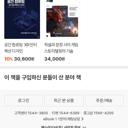
공간 컴퓨팅: XR 인터
픽셀과 문장 사이 게임
랙션 디자인
스토리텔링의 기술
10
30,600
34,000
%
원
원
이 책을 구입하신 분들이 산 분야 책
로그인
최근 본 상품
주문/배송
고객센터 1544-3800
티켓 1544-6399
중고샵 1566-4295
eBook 1:1문의/채팅상담
예스이십사(주) 사업자 정보