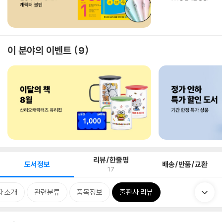
이 분야의 이벤트
9
리뷰/한줄평
도서정보
배송/반품/교환
17
자 소개
관련분류
품목정보
출판사 리뷰