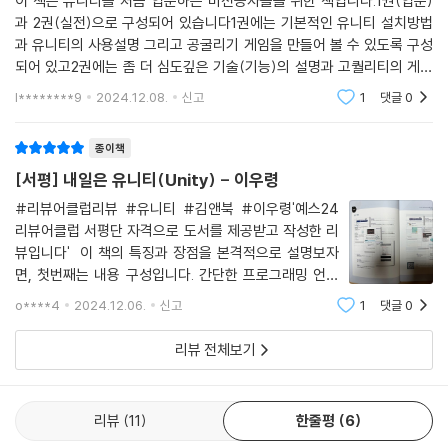
이 책은 유니티를 처음 입문하는 비전공자들을 위한 책입니다.1권(입문)
과 2권(실전)으로 구성되어 있습니다1권에는 기본적인 유니티 설치방법
과 유니티의 사용설명 그리고 공굴리기 게임을 만들어 볼 수 있도록 구성
되어 있고2권에는 좀 더 심도깊은 기술(기능)의 설명과 고퀄리티의 게임
을 따라서 만들어 볼 수 있도록 구성되어 있습니다.저도 유니티에 관심을
l********9
2024.12.08.
신고
1
댓글
0
가지고 있었는데 어디서
종이책
[서평] 내일은 유니티(Unity) - 이우령
#리뷰어클럽리뷰 #유니티 #김앤북 #이우령'예스24
리뷰어클럽 서평단 자격으로 도서를 제공받고 작성한 리
뷰입니다' 이 책의 특징과 장점을 본격적으로 설명보자
면, 첫번째는 내용 구성입니다. 간단한 프로그래밍 언어
소개로 시작하는 다른 책들과는 달리, 곧바로 본론으로 들
o****4
2024.12.06.
신고
1
댓글
0
어가 입문 문턱을 낮췄습니다. 물론 사용 언어인 C#은 부
록에서 다루고 있는데, Unity를 입문하기에는 충분한
리뷰 전체보기
리뷰
11
한줄평
6