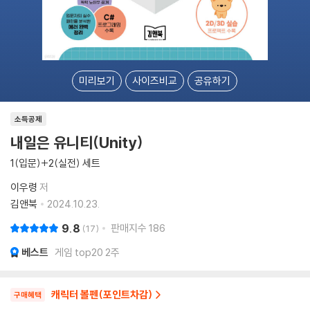
미리보기
사이즈비교
공유하기
소득공제
내일은 유니티(Unity)
1(입문)+2(실전) 세트
이우령
저
김앤북
2024.10.23.
9.8
판매지수
186
17
베스트
게임 top20 2주
캐릭터 볼펜(포인트차감)
구매혜택