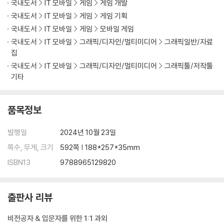
02 충돌 처리
국내도서
IT 모바일
게임
게임 개발
03 다양한 물리 컴포넌트
국내도서
IT 모바일
게임
게임 기획
국내도서
IT 모바일
게임
모바일 게임
CHAPTER 09 UI 프로그래밍
국내도서
IT 모바일
그래픽/디자인/멀티미디어
그래픽일반/자료
01 캔버스와 좌표계
집
02 RectTransform
국내도서
IT 모바일
그래픽/디자인/멀티미디어
그래픽툴/저작툴
03 UI 구성
기타
CHAPTER 10 실습 프로젝트 03: 공 굴리기 게임
품목정보
01 프로젝트와 조작
02 메인 로직
발행일
2024년 10월 23일
03 UI와 게임 오버
쪽수, 무게, 크기
592쪽 | 188*257*35mm
부록 01 C# 프로그래밍 입문
ISBN13
9788965129820
01 컴퓨터와 프로그래밍 언어, 그리고 C#
02 변수와 상수
03 연산자
출판사 리뷰
04 조건문
05 반복문
비전공자 & 입문자를 위한 1:1 과외