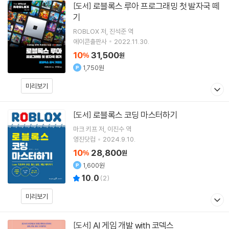
로블록스 루아 프로그래밍 첫 발자국 떼
[도서]
기
ROBLOX
저
진석준
역
에이콘출판사
2022.11.30.
10
31,500
%
원
1,750원
미리보기
로블록스 코딩 마스터하기
[도서]
마크 키프
저
이진수
역
영진닷컴
2024.9.10.
10
28,800
%
원
1,600원
10.0
(
2
)
미리보기
AI 게임 개발 with 코덱스
[도서]