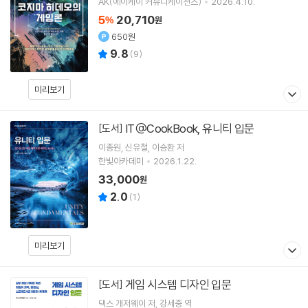
AK(에이케이 커뮤니케이션즈)
2026.4.10.
5
20,710
%
원
650원
9.8
(
9
)
미리보기
IT@CookBook, 유니티 입문
[도서]
이종원
신유철
이승환
저
한빛아카데미
2026.1.22.
33,000
원
2.0
(
1
)
미리보기
게임 시스템 디자인 입문
[도서]
댁스 개저웨이
저
강세중
역