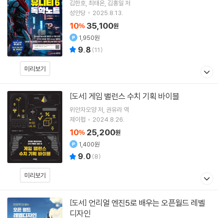
김한호
최태온
김홍일
저
성안당
2025.8.13.
10
35,100
%
원
1,950원
9.8
(
11
)
미리보기
게임 밸런스 수치 기획 바이블
[도서]
위안자오양
저
권유라
역
제이펍
2024.8.26.
10
25,200
%
원
1,400원
9.0
(
8
)
미리보기
언리얼 엔진5로 배우는 오픈월드 레벨
[도서]
디자인