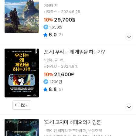
이용태
저
비엘북스
2024.6.25.
10
29,700
%
원
1,650원
6.0
(
2
)
우리는 왜 게임을 하는가?
[도서]
하얀쥐
글그림
골든래빗
2024.9.1.
10
21,600
%
원
1,200원
8.8
(
5
)
미리보기
코지마 히데오의 게임론
[도서]
브라이언 히카리 하츠하임
저
문성호
역