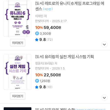
레트로의 유니티 6 게임 프로그래밍 에
[도서]
센스
[
]
제3판
이제민
저
한빛미디어
2025.2.17.
10
59,400
%
원
3,300원
9.8
(
72
)
미리보기
유리링의 실전 게임 시스템 기획
[도서]
정윤지(유리링)
저
한빛미디어
2026.1.5.
10
22,500
%
원
1,250원
9.8
(
10
)
미리보기
이득우의 게임 수학
[도서]
[