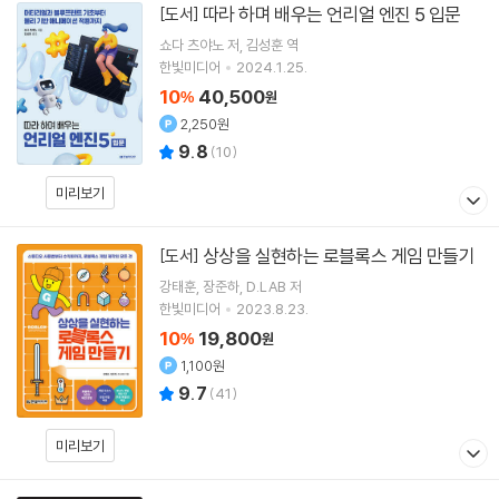
따라 하며 배우는 언리얼 엔진 5 입문
[도서]
쇼다 츠야노
저
김성훈
역
한빛미디어
2024.1.25.
10
40,500
%
원
2,250원
9.8
(
10
)
미리보기
상상을 실현하는 로블록스 게임 만들기
[도서]
강태훈
장준하
D.LAB
저
한빛미디어
2023.8.23.
10
19,800
%
원
1,100원
9.7
(
41
)
미리보기