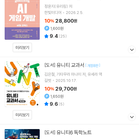
정윤지(유리링)
저
한빛미디어
2026.2.5.
10
28,800
%
원
1,600원
9.4
(
25
)
미리보기
유니티 교과서
[도서]
[
]
개정8판
김은철
기타무라 마나미
저
유세라
역
길벗
2025.10.17.
10
29,700
%
원
1,650원
9.6
(
5
)
미리보기
유니티6 독학노트
[도서]