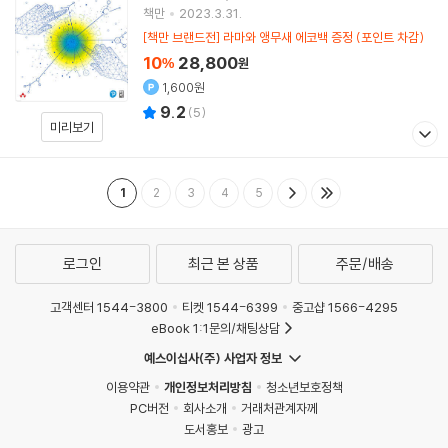
책만
2023.3.31.
[책만 브랜드전] 라마와 앵무새 에코백 증정 (포인트 차감)
10
28,800
%
원
1,600원
9.2
(
5
)
미리보기
1
2
3
4
5
로그인
최근 본 상품
주문/배송
고객센터 1544-3800
티켓 1544-6399
중고샵 1566-4295
eBook 1:1문의/채팅상담
예스이십사(주) 사업자 정보
이용약관
개인정보처리방침
청소년보호정책
PC버전
회사소개
거래처관계자께
도서홍보
광고