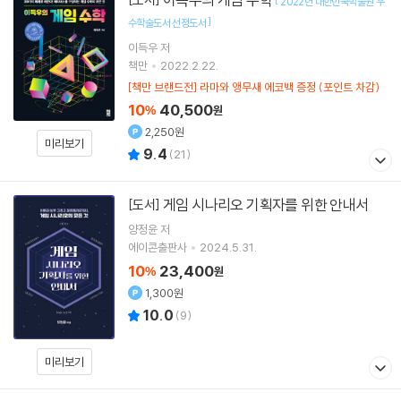
2022년 대한민국학술원 우
]
수학술도서 선정도서
이득우
저
책만
2022.2.22.
[책만 브랜드전] 라마와 앵무새 에코백 증정 (포인트 차감)
10
40,500
%
원
2,250원
미리보기
9.4
(
21
)
게임 시나리오 기획자를 위한 안내서
[도서]
양정윤
저
에이콘출판사
2024.5.31.
10
23,400
%
원
1,300원
10.0
(
9
)
미리보기