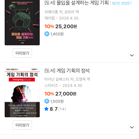
몰입을 설계하는 게임 기획
[도서]
[
]
제2판
반양장
쉬웨이훙
저
권유라
역
제이펍
2026.4.30.
10
25,200
%
원
1,400원
미리보기
게임 기획의 정석
[도서]
타이난 실베스터
저
오영욱
역
스타비즈
2024.4.30.
10
27,000
%
원
1,500원
8.7
(
14
)
미리보기