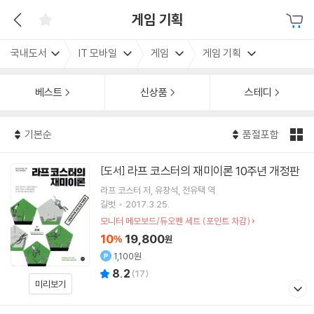
게임 기획
국내도서
IT 모바일
게임
게임 기획
베스트
신상품
스테디
기본순
품절포함
라프 코스터의 재미이론 10주년 개정판
[도서]
라프 코스터
저
유창석
전유택
역
길벗
2017.3.25.
모니터 메모보드/듀오펜 세트 (포인트 차감)
10
19,800
%
원
1,100원
8.2
(
17
)
미리보기