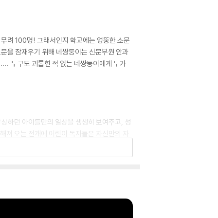
 무려 100명! 그래서인지 학교에는 엉뚱한 소문
헛소문을 잠재우기 위해 네쌍둥이는 신문부원 안과
…. 누구도 괴롭힌 적 없는 네쌍둥이에게 누가
상상하던 아이들만의 일상을 생생히 보여주고, 성
전해져 오는 전개에 어린이 독자들은 자신만의 자