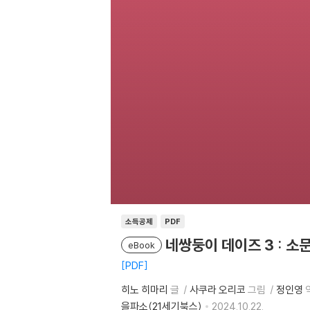
소득공제
PDF
네쌍둥이 데이즈 3 : 소
eBook
PDF
히노 히마리
글
사쿠라 오리코
그림
정인영
을파소(21세기북스)
2024.10.22.