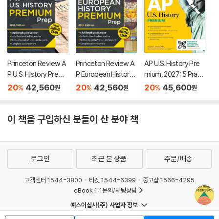
Princeton Review A
Princeton Review A
AP U.S. History Pre
P U.S. History Premi
P European History
mium, 2027: 5 Practi
um Prep, 26th Editio
Premium Prep, 25th
ce Tests + Compre
20
42,560
20
42,560
20
45,600
%
%
%
원
원
원
n: 6 Practice Tests
Edition: 6 Practice T
hensive Review + O
+ Digital Practice On
ests + Digital Practi
nline Practice
line + Content Revie
ce Online + Content
이 책을 구입하신 분들이 산 분야 책
w
Review
로그인
최근 본 상품
주문/배송
고객센터 1544-3800
티켓 1544-6399
중고샵 1566-4295
eBook 1:1문의/채팅상담
예스이십사(주) 사업자 정보