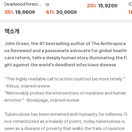
Deadwood Forest :
ry
(
20
15,920
%
원
2026 뉴베리 아너
35
18,660
41
30,000
1
%
%
원
원
책소개
John Green, the #1 bestselling author of The Anthropoce
ne Reviewed and a passionate advocate for global health
care reform, tells a deeply human story illuminating the fi
ght against the world’s deadliest infectious disease.
“This highly readable call to action could not be more timely.”
-Kirkus, starred review
“Mem­orably probes the intersections of medicine and human
emotion.” -Bookpage, starred review
Tuberculosis has been entwined with hu­manity for millennia. O
nce romanticized as a malady of poets, today tuberculosis is
seen as a disease of poverty that walks the trails of injustice