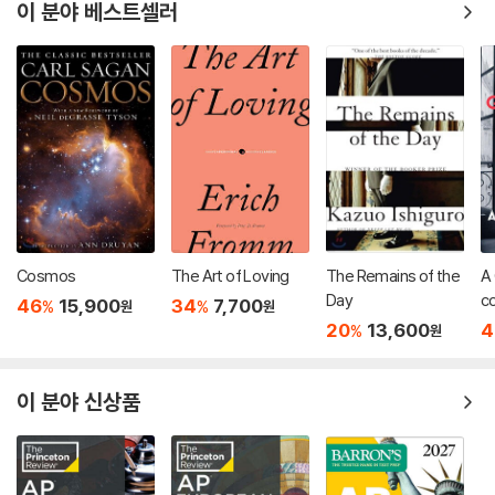
이 분야 베스트셀러
Cosmos
The Art of Loving
The Remains of the
A
Day
c
46
15,900
34
7,700
%
%
원
원
라
20
13,600
4
%
원
사
이 분야 신상품