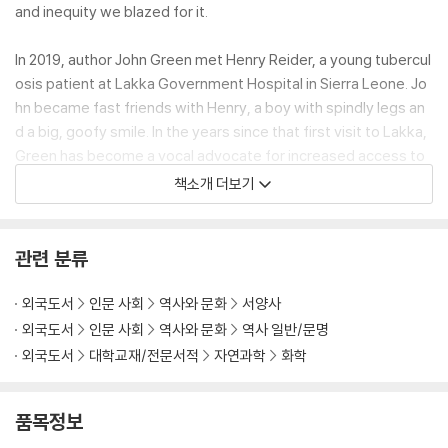
and inequity we blazed for it.
In 2019, author John Green met Henry Reider, a young tubercul
osis patient at Lakka Government Hospital in Sierra Leone. Jo
hn be­came fast friends with Henry, a boy with spindly legs an
d a big, goofy smile. In the years since that first visit to Lakka,
Green has become a vocal advocate for increased access to
treatment and wider awareness of the healthcare inequi­ties t
책소개 더보기
hat allow this curable, preventable infec­tious disease to also
be the deadliest, killing over a million people every year.
관련 분류
In Everything Is Tuberculosis, John tells Henry’s story, woven t
hrough with the scientific and social histories of how tubercul
외국도서
인문 사회
역사와 문화
서양사
osis has shaped our world--and how our choices will shape th
외국도서
인문 사회
역사와 문화
역사 일반/문명
e future of tuberculosis.
외국도서
대학교재/전문서적
자연과학
화학
품목정보