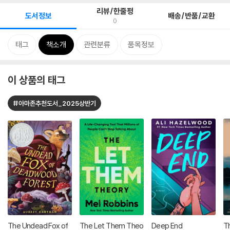
리뷰/한줄평
도서정보
배송/반품/교환
0
태그
책소개
관련분류
품목정보
이 상품의 태그
#아마존추천도서_2025상반기
The Undead Fox of
The Let Them Theo
Deep End
Th