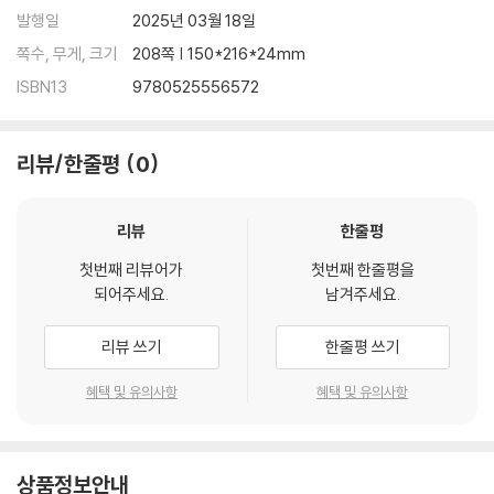
발행일
2025년 03월 18일
쪽수, 무게, 크기
208쪽 | 150*216*24mm
ISBN13
9780525556572
리뷰/한줄평
0
리뷰
한줄평
첫번째 리뷰어가
첫번째 한줄평을
되어주세요.
남겨주세요.
리뷰 쓰기
한줄평 쓰기
혜택 및 유의사항
혜택 및 유의사항
상품정보안내