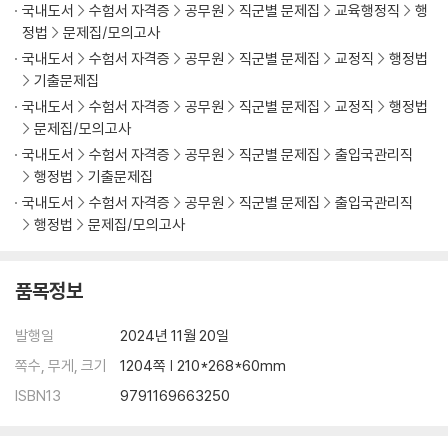
국내도서
수험서 자격증
공무원
직군별 문제집
교육행정직
행
제1절 그 밖의 행정의 주요 행정형식 1
정법
문제집/모의고사
제2절 그 밖의 행정의 주요 행정형식 2
국내도서
수험서 자격증
공무원
직군별 문제집
교정직
행정법
기출문제집
제3편 행정절차, 행정공개
국내도서
수험서 자격증
공무원
직군별 문제집
교정직
행정법
문제집/모의고사
제20강 행정절차법(총칙 등)
국내도서
수험서 자격증
공무원
직군별 문제집
출입국관리직
제1절 행정절차법
행정법
기출문제집
제21강 행정절차법(처분 등)
국내도서
수험서 자격증
공무원
직군별 문제집
출입국관리직
제1절 처분절차
행정법
문제집/모의고사
제22강 정보공개법과 개인정보보호법
제1절 정보공개법
품목정보
제4편 행정의 실효성 확보수단
발행일
2024년 11월 20일
제23강 행정의 실효성 확보수단의 개설
쪽수, 무게, 크기
1204쪽 | 210*268*60mm
제1절 새로운 행정의 실효성 확보수단
ISBN13
9791169663250
제24강 행정상 강제집행(대집행 등)
제1절 일반론