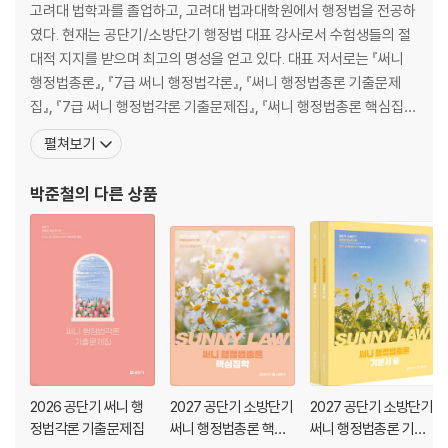
다. 2025년판에는 자기 주도적 학습을 위한 학습 도구로서 모의고사가 제
제3절 행정법관계의 당사자
고려대 법학과를 졸업하고, 고려대 법과대학원에서 행정법을 전공하
공된다. 편별로 삽입된 QR코드를 통해 복습 테스트 개념의 ‘기출 온라인
제6강 공권과 공의무관계
였다. 현재는 공단기/소방단기 행정법 대표 강사로서 수험생들의 절
모의고사’를 풀고 다양한 학습 리포트도 받아 볼 수 있다.
제1절 공권과 공의무(공법관계－행정법관계의 내용)
대적 지지를 받으며 최고의 명성을 얻고 있다. 대표 저서로는 『써니
제7강 특별권력관계 등
행정법총론』, 『7급 써니 행정법각론』, 『써니 행정법총론 기출문제
이와 같이 본문의 기출문제를 통해 최신 출제경향과 학습의 줄기(필수 기
제1절 특별권력관계
집』, 『7급 써니 행정법각론 기출문제집』, 『써니 행정법총론 핵심집
출문제)를 학습하고, 관련기출을 통해 연계된 내용을 유기적으로 학습하
제8강 행정법상의 법률요건과 법률사실
약』, 『7, 9급 써니 행정법총론 단원별 모의고사』, 『써니 행정법총론
펼쳐보기
며, 플러스 기출 모의고사를 통해 주요 논점까지 빠짐없이 학습한다면 학
제1절 행정법상의 사건
소방 단원별 모의고사』, 『7, 9급 써니 행정법총론 실전동형 모의고
습 효과가 배가될 것이다.
제9강 사인의 공법행위
사』, 『써니 행정법총론 소방 실전동형 모의고사』, 『써니 행정법총론
박준철
의 다른 상품
제2절 신고와 신청
오답노트』, 『7, 9급 써니 행정법총론 SO
제2편 행정작용법
제10강 법규명령
제1절 법규명령
제11강 행정규칙 등
제1절 행정규칙
제12강 행정행위의 기초개념
2026 공단기 써니 행
2027 공단기 소방단기
2027 공단기 소방단기
제2절 기속행위와 재량행위, 불확정개념과 판단여지
정법각론 기출문제집
써니 행정법총론 핵심
써니 행정법총론 기본
제13강 행정행위의 내용