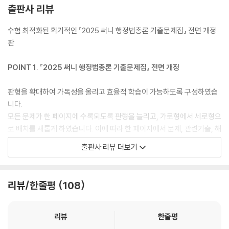
제2절 대집행
출판사 리뷰
제3절 이행강제금(집행벌)
제5절 행정상 강제징수
수험 최적화된 획기적인 『2025 써니 행정법총론 기출문제집』 전면 개정
제25강 행정상 즉시강제와 행정조사
판
제1절 행정상 즉시강제
제2절 행정조사
POINT 1. 『2025 써니 행정법총론 기출문제집』 전면 개정
제26강 행정벌(행정형벌, 행정질서벌)
제1절 행정벌
판형을 확대하여 가독성을 올리고 효율적 학습이 가능하도록 구성하였습
제2절 행정형벌의 특수성
니다.
제3절 행정질서벌의 특수성
모든 문제가 한 페이지에 수록되도록 판형을 늘리고, 가로형에서 세로형으
로 배치를 새롭게 하였습니다. 이에 따라 한 페이지에서 문제, 관련기출, 해
제5편 행정구제 1(행정상 손해전보)
설까지 한눈에 파악할 수 있어 효율적인 학습이 가능합니다.
출판사 리뷰 더보기
*제27강은 문제 없음
‘빠른 회독’과 ‘다회독’을 위해 ‘필수편’과 ‘완성편’으로 분권하였습니다.
제28강 행정상 손해배상 1(국가배상법 제2조 등)
리뷰/한줄평
108
제1절 공무원의 직무행위로 인한 손해배상책임의 요건
필수 기출문제를 ‘필수편’에서 1회독 후 ‘완성편’에서 2회독이 가능하도록
제2절 배상책임자 등
구성하여 한 달이라는 기간 내에 2회독 학습이 가능하도록 구성하였습니
제3절 국가와 지방자치단체의 자동차손해배상책임
다.
리뷰
한줄평
제29강 행정상 손해배상 2(국가배상법 제5조 등)