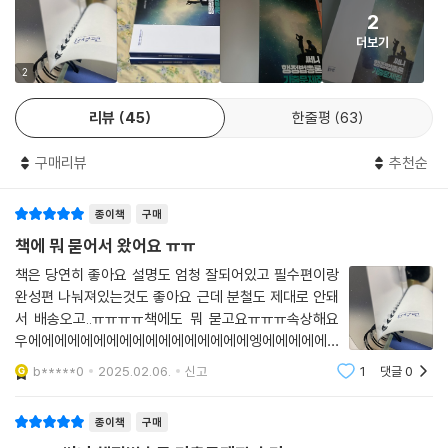
상 출제된 선택지들에 대해서도 빈출 표기(최신 연도 문제에 표기)를 함으
2
제2절 행정심판의 심리ㆍ재결
로써 자주 출제되는 기출지문과 관련법령, 판례를 주의 깊게 학습할 수 있
더보기
제3절 행정심판의 고지
도록 내용 및 시각적 측면에서 세심히 배려하여 구성하였습니다.
제35강 행정소송 개관, 당사자소송 및 객관적 소송
2
제1절 행정소송의 개관
관련판례 및 중요조문에 관련된 기출지문들을 적절히 배치하였습니다.
리뷰
45
한줄평
63
제2절 주관적 소송
제3절 객관적 소송
자주 출제되는 판례와 조문을 집중분석하여, OX문제로 풀 수 있도록 관련
구매리뷰
추천순
제36강 항고소송 1(취소소송의 의의 등)
기출을 정리하여 각 논점별 관련기출에 배치함으로써 하나의 판례나 조문
제1절 취소소송의 일반론
이 실제 시험에서 어떤 식으로 다양하게 변형되는지를 파악할 수 있도록
제2절 취소소송의 당사자 등
종이책
구매
구성하였습니다.
제37강 항고소송 2(처분 등)
책에 뭐 묻어서 왔어요 ㅠㅠ
제1절 처분 등의 존재(대상적격의 문제)
POINT 3. 학습 효과를 극대화하는 짜임새 있는 구성과 커리큘럼의 활용
책은 당연히 좋아요 설명도 엄청 잘되어있고 필수편이랑
제38강 항고소송 3(그 밖의 소송요건 및 소변경 등)
완성편 나눠져있는것도 좋아요 근데 분철도 제대로 안돼
제1절 그 밖의 소송요건
낯설지만 풀어야 할 기출 선지를 플러스 모의고사로 수록하였습니다.
서 배송오고..ㅠㅠㅠㅠ책에도 뭐 묻고요ㅠㅠㅠ속상해요
제2절 소의 변경과 소제기의 효과
우에에에에에에에에에에에에에에에에에엥에에에에에
제39강 항고소송 4(취소소송의 심리 등)
에애에에엥
기존과 표현을 달리하거나 주의를 요하는 지문들을 객관식 문제 형태인
b*****0
2025.02.06.
신고
1
댓글
0
제1절 취소소송의 심리 등
‘플러스 기출 모의고사’로 구성함으로써 출제된 논점들을 충분히 정리할
제2절 취소소송의 판결 등
수 있도록 하였습니다.
종이책
구매
제40강 항고소송 5(무효등확인소송, 부작위위법확인소송)