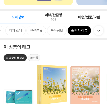
리뷰/한줄평
도서정보
배송/반품/교환
108
차
저자 소개
관련분류
품목정보
출판사 리뷰
이 상품의 태그
#공무원행정법
#분철