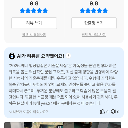
9.8
9.8
제1절 영조물의 설치ㆍ관리상의 하자로 인한 손해배상
기출문제집 한 권으로 다양한 활용과 학습이 가능하도록 하였습니다.
제2절 손해배상청구권
제30강 행정상 손실보상 1(손실보상청구권의 요건)
필수편에서 1회독, 완성편에서 2회독 후 플러스 기출 모의고사를 통해 실
리뷰 쓰기
한줄평 쓰기
제1절 행정상 손실보상
력을 점검하고, 기출 온라인 모의고사를 통해 총 4단계로 다양한 활용과
제31강 행정상 손실보상 2(손실보상의 기준과 내용 등)
학습이 가능하도록 구성하였습니다.
혜택 및 유의사항
혜택 및 유의사항
제1절 손실보상의 기준과 내용
제2절 손실보상의 유형과 지급
POINT 2. 실력을 키워주는 내용의 충실화 & 다양한 학습 장치
제3절 손실보상의 절차와 불복
AI가 리뷰를 요약했어요!
제32강 손해전보를 위한 그 밖의 제도 등
18년간(2007~2024년) 필수 기출문제 수록하였습니다.
"2025 써니 행정법총론 기출문제집"은 가독성을 높인 판형과 빠른
제2절 행정상의 결과제거청구
회독을 돕는 혁신적인 분권 교재로, 최신 출제 경향을 반영하여 다양
18개년의 주요 기출문제 중 논점이 반복 출제되거나 지금은 거의 출제되
한 시행처의 기출문제를 대량 수록하고 있습니다. 수험에 최적화된
제6편 행정구제 2(행정쟁송)
지 않는 오래된 문제는 삭제하거나 선택지를 ‘관련기출’ 또는 ‘플러스 기출
학습 장치들이 포함되어 있어 교재의 완성도를 높이고 활용 효과를
모의고사’로 이동함으로써 꼭 필요한 문제 위주로 본문을 구성하였고, 모
극대화시켰으며, 두꺼운 분량에도 불구하고 학습에 많은 도움이 될
제33강 행정심판의 개관 등
든 선택지별로 보다 이해하기 쉽게 풍부한 설명을 추가하였습니다.
것입니다. 깔끔한 스프링 제본으로 되어 있어 사용하기 편리하며, 두
제1절 행정심판의 개관
꺼운 분철이 가능해 yes24에서 구매하는 것이 좋습니다.
제2절 행정심판의 당사자 등
문제마다 출제경향과 난이도를 고려하여 세분화
AI 리뷰가 도움이 되었나요?
0
0
제3절 행정심판위원회
제34강 행정심판절차 등
문제 해결의 어려움을 상·중·하로 구분하여 난도를 표시하였으며, 세 번 이
제1절 행정심판의 청구