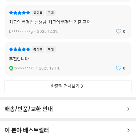
제2절 행정행위의 하자승계
제17강 행정행위의 폐지(취소ㆍ철회) 및 실효
종이책
구매
제1절 행정행위의 폐지
최고의 행정법 선생님. 최고의 행정법 기출 교재.
제2절 행정행위의 실효
제18강 확약 등
k*********g
2025.12.31.
0
제1절 행정상의 확약
제2절 행정계획
종이책
구매
제19강 공법상 계약 등
추천합니다
제1절 그 밖의 행정의 주요 행정형식 1
t********1
2025.12.14.
0
제3편 행정절차, 행정공개
한줄평 전체보기
제20강 행정절차법(총칙 등)
제1절 행정절차법
제21강 행정절차법(처분 등)
배송/반품/교환 안내
제1절 처분절차
제2절 행정절차의 하자
제22강 정보공개법과 개인정보보호법
이 분야 베스트셀러
제1절 정보공개법