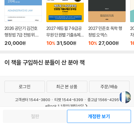
제5편 행정구제 1(행정상 손해전보)
*제27강은 문제 없음
2026 공단기 김건호
2027 에듀윌 7·9급공
2027 민준호 독학 행
2
제28강 행정상 손해배상 1(국가배상법 제2조 등)
행정법 7급 전범위 모
무원 단원별 기출&예
정법 오엑스
차
제1절 공무원의 직무행위로 인한 손해배상책임의 요건
의고사 270제 (각론포
상 문제집 행정법총론
집
20,000
10
31,500
10
27,000
1
제2절 배상책임자 등
%
%
원
원
원
함)
제3절 국가와 지방자치단체의 자동차손해 배상책임
제29강 행정상 손해배상 2(국가배상법 제5조 등)
이 책을 구입하신 분들이 산 분야 책
제1절 영조물의 설치ㆍ관리상의 하자로 인한 손해배상
제2절 손해배상청구권
제30강 행정상 손실보상 1(손실보상청구권의 요건)
제1절 행정상 손실보상
로그인
최근 본 상품
주문/배송
제2절 경계이론ㆍ분리이론
고객센터 1544-3800
티켓 1544-6399
중고샵 1566-4295
제31강 행정상 손실보상 2(손실보상의 기준과 내용 등)
eBook 1:1문의/채팅상담
제1절 손실보상의 기준과 내용
제2절 손실보상의 유형과 지급
예스이십사(주) 사업자 정보
절판
개정판 보기
제3절 손실보상의 절차와 불복
이용약관
개인정보처리방침
청소년보호정책
제32강 손해전보를 위한 그 밖의 제도 등
PC버전
회사소개
거래처관계자께