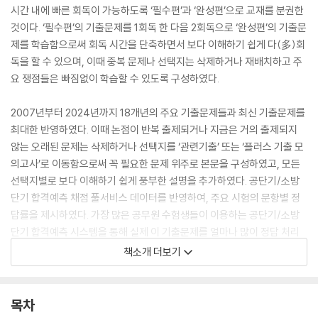
시간 내에 빠른 회독이 가능하도록 ‘필수편’과 ‘완성편’으로 교재를 분권한
것이다. ‘필수편’의 기출문제를 1회독 한 다음 2회독으로 ‘완성편’의 기출문
제를 학습함으로써 회독 시간을 단축하면서 보다 이해하기 쉽게 다(多)회
독을 할 수 있으며, 이때 중복 문제나 선택지는 삭제하거나 재배치하고 주
요 쟁점들은 빠짐없이 학습할 수 있도록 구성하였다.
2007년부터 2024년까지 18개년의 주요 기출문제들과 최신 기출문제를
최대한 반영하였다. 이때 논점이 반복 출제되거나 지금은 거의 출제되지
않는 오래된 문제는 삭제하거나 선택지를 ‘관련기출’ 또는 ‘플러스 기출 모
의고사’로 이동함으로써 꼭 필요한 문제 위주로 본문을 구성하였고, 모든
선택지별로 보다 이해하기 쉽게 풍부한 설명을 추가하였다. 공단기/소방
단기 합격예측 채점 풀서비스 데이터를 반영하여, 주요 시험의 문항별 정
답률을 제시하였다. 가장 많은 공무원 수험생들이 이용하는 공단기/소방
단기 합격예측 시스템을 통해 실제 이 기출문제를 얼마나 많이 정답 처리
했는가를 수치화함으로써 단순히 출제 횟수나 감(感)으로 난이도를 파악
책소개 더보기
하기보다 객관적·체계적으로 분석할 수 있을 것이다. 또한 2015~2024년
국가직·지방직·서울시 9급, 2015~2023년 국가직·지방직·서울시 7급, 2
018~2024년 소방직 9급, 2021~2024년 군무원 9급 등 총 57회차 데
목차
이터 값을 반영하였고, 그중 2025년판에 추가된 최신 기출문제는 선택지