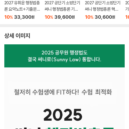
2027 유휘운 행정법총
2027 공단기 소방단기
2027 공단기 소방단기
2
론 요약노트+기출문제
써니 행정법총론 기본
써니 행정법총론 핵심
기
(요.플.)
서
집약
10
33,300
10
39,600
10
30,600
1
%
%
%
원
원
원
상세 이미지