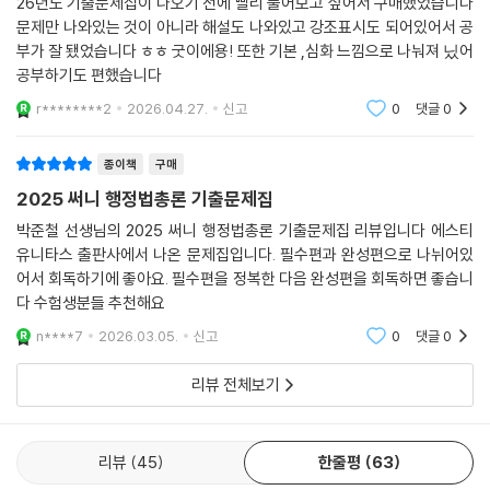
26년도 기출문제집이 나오기 전에 빨리 풀어보고 싶어서 구매했었습니다
제3절 그 밖의 일반원칙
문제만 나와있는 것이 아니라 해설도 나와있고 강조표시도 되어있어서 공
제5강 행정법관계
부가 잘 됐었습니다 ㅎㅎ 굿이에용! 또한 기본 ,심화 느낌으로 나눠져 닜어
제1절 공법관계와 사법관계
공부하기도 편했습니다
제2절 행정상 법률관계
r********2
2026.04.27.
신고
0
댓글
0
제3절 행정법관계의 당사자
제6강 공권과 공의무관계
종이책
구매
제1절 공권과 공의무(공법관계－행정법관계의 내용)
2025 써니 행정법총론 기출문제집
제2절 무하자재량행사청구권, 행정개입청구권
제7강 특별권력관계 등
박준철 선생님의 2025 써니 행정법총론 기출문제집 리뷰입니다 에스티
제1절 특별권력관계
유니타스 출판사에서 나온 문제집입니다. 필수편과 완성편으로 나뉘어있
어서 회독하기에 좋아요. 필수편을 정복한 다음 완성편을 회독하면 좋습니
제8강 행정법상의 법률요건과 법률사실
다 수험생분들 추천해요
제1절 행정법상의 사건
제9강 사인의 공법행위
n****7
2026.03.05.
신고
0
댓글
0
제1절 공법행위
리뷰 전체보기
제2절 신고와 신청
제2편 행정작용법
리뷰
45
한줄평
63
제10강 법규명령