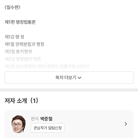
에도 정답률을 표기함으로써 기출지문을 체계적으로 분석하는 데 유용성
〈필수편〉
을 제고하였다.
제1편 행정법통론
문제 해결의 어려움을 상·중·하로 구분하여 난도를 표시하였다. 또한, 세
번 이상 출제된 선택지들에 대해서도 빈출 표기(최신 연도 문제에 표기)를
제1강 행 정
함으로써 자주 출제되는 기출지문과 관련법령, 판례를 주의 깊게 학습할
제1절 권력분립과 행정
수 있도록 내용 및 시각적 측면에서 세심히 배려하여 구성하였다. 관련판
제2절 통치행위
례 및 중요조문에 관련된 기출지문들을 적절히 배치하였다. 자주 출제되는
제2강 행정법의 의의
판례와 조문을 집중분석하여, OX문제로 풀 수 있도록 관련기출을 정리하
제2절 법치행정의 원리(행정의 법률적합성원칙)
여 각 논점별 관련기출에 배치함으로써 하나의 판례나 조문이 실제 시험에
제3강 행정법의 법원과 효력
목차 더보기
서 어떤 식으로 다양하게 변형되는지를 파악할 수 있도록 구성하였다.
제1절 행정법의 법원
제2절 행정법의 효력
문제 유형과 출제경향, 난이도 등을 분석하여 기본적으로 알아야 할 문제
제4강 행정법의 일반원칙
저자 소개
1
는 대표문제로 선정하고, 시험 전 꼭 확인해야 할 필수 기출문제는 붉은색
제1절 비례의 원칙(과잉금지의 원칙)
바탕에 배치하였다. 또한 시행일 기준 최신 문제를 먼저 배치함으로써 최
제2절 신뢰보호의 원칙
근 출제경향을 보다 빠르게 파악할 수 있도록 구성하였다. 기존과 표현을
제3절 그 밖의 일반원칙
편저
박준철
달리하거나 주의를 요하는 지문들을 객관식 문제 형태인 ‘플러스 기출 모
제5강 행정법관계
관심작가 알림신청
의고사’로 구성함으로써 출제된 논점들을 충분히 정리할 수 있도록 하였
제1절 공법관계와 사법관계