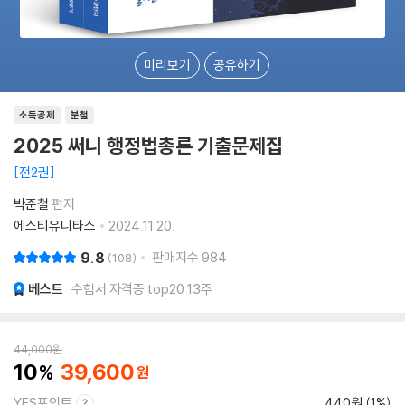
미리보기
공유하기
소득공제
분철
2025 써니 행정법총론 기출문제집
전2권
박준철
편저
에스티유니타스
2024.11.20.
9.8
판매지수
984
108
베스트
수험서 자격증 top20 13주
44,000
원
10
39,600
YES포인트
440원 (1%)