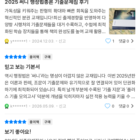
2025 써니 행정법총론 기출문제집 후기
제1절 무효등확인소송
‘기출 온라인 모의고사’를 통해 자기 주도학습력을 기를 수 있도록 하였습
제2절 부작위위법확인소송
가독성을 키워주는 판형의 확대와 빠른 회독을 도와주는
니다.
혁신적인 분권 교재입니다!최신 출제경향을 반영하여 다
양항 시행처의 기출문제들을 대거 수록하고, 수험에 최적
〈완성편〉
편별로 삽입된 QR코드를 통해 복습 테스트 개념의 ‘기출 온라인 모의고
화된 학습 장치들을 통해 책의 완성도를 높여 교재 활용의
사’를 풀고 다양한 학습 리포트도 받아 볼 수 있습니다.
효과를 극대화시켰네요!교재가 상당히 두꺼워서 공부할
제1편 행정법통론
y******1
2024.12.03.
신고
1
댓글
0
게 많습니다??배송도 빠르고 교재 퀄리티 짱입니다!다들
열공하시고 화이팅입니다!
제1강 행 정
종이책
구매
제1절 권력분립과 행정
믿고 보는 기본서
제2절 통치행위
역시 행정법은 '써니'라는 명성이 아깝지 않은 교재입니다. 이번 2025년판
제2강 행정법의 의의
은 이론과 판례, 조문이 기출문제와 유기적으로 잘 연결되어 있어 단권화
제1절 행정법의 지도원리
하기에 최적화되어 있습니다. 특히 날개 부분에 수록된 '기출 지문'과 '플러
제2절 법치행정의 원리(행정의 법률적합성원칙)
스 기출 모의고사' 덕분에 개념을 익히자마자 실전 적용 능력을 키울 수 있
제3강 행정법의 법원과 효력
다는 점이 가장 큰 장점이에요. 가독성도 훌륭해서 두꺼운 기본서임에도
k******1
2026.05.09.
신고
0
댓글
0
제1절 행정법의 법원
불구하고 회독
제2절 행정법의 효력
제4강 행정법의 일반원칙
종이책
구매
제1절 비례의 원칙(과잉금지의 원칙)
보기 좋아요!
제2절 신뢰보호의 원칙