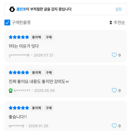
제1절 법규명령
클린봇
이 부적절한 글을 감지 중입니다.
설정
제11강 행정규칙 등
제1절 행정규칙
구매한줄평
추천순
제12강 행정행위의 기초개념
제1절 행정행위의 의의 및 종류
종이책
구매
제2절 기속행위와 재량행위, 불확정개념과 판단여지
1타는 이유가 잇다
제13강 행정행위의 내용
y********8
2026.07.21.
0
제1절 법률행위적 행정행위
제2절 준법률행위적 행정행위
제14강 행정행위의 부관
종이책
구매
제1절 행정행위의 부관
진짜 좋아요 내용도 좋지만 강의도ㅠ
제2절 부관과 이를 기초로 한 후속조치
k******1
2026.05.09.
0
제15강 행정행위의 요건과 효력
제1절 행정행위의 성립 및 효력발생요건
제2절 행정법령의 적용문제
종이책
구매
제3절 행정행위의 효력 및 구속력
좋습니다!!
제16강 행정행위의 하자와 하자승계
w*****6
2026.01.25.
0
제1절 행정행위의 하자