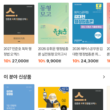
제2절 개인정보보호법
제4편 행정의 실효성 확보수단
제23강 행정의 실효성 확보수단의 개설
제1절 새로운 행정의 실효성 확보수단
제24강 행정상 강제집행(대집행 등)
제1절 일반론
2027 민준호 독학 행
2026 유휘운 행정법총
2026 해커스공무원 김
2
제2절 대집행
정법 오엑스
론 실전동형 모의고사
대현 행정법총론 최신
론
제3절 이행강제금(집행벌)
4개년 기출문제집
의
10
27,000
10
9,900
10
24,300
1
%
%
%
원
원
원
제5절 행정상 강제징수
제25강 행정상 즉시강제와 행정조사
제1절 행정상 즉시강제
이 분야 신상품
제2절 행정조사
제26강 행정벌(행정형벌, 행정질서벌)
제1절 행정벌
제2절 행정형벌의 특수성
제3절 행정질서벌의 특수성