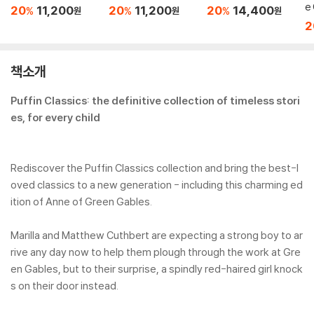
e 
20
11,200
20
11,200
20
14,400
%
%
%
원
원
원
2
책소개
Puffin Classics: the definitive collection of timeless stori
es, for every child
Rediscover the Puffin Classics collection and bring the best-l
oved classics to a new generation - including this charming ed
ition of Anne of Green Gables.
Marilla and Matthew Cuthbert are expecting a strong boy to ar
rive any day now to help them plough through the work at Gre
en Gables, but to their surprise, a spindly red-haired girl knock
s on their door instead.