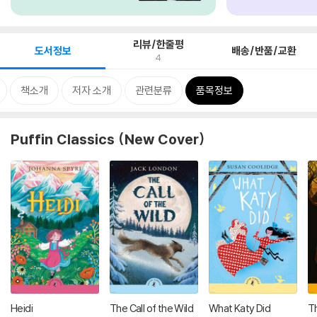
리뷰/한줄평
도서정보
배송/반품/교환
4
책소개
저자 소개
관련분류
품목정보
Puffin Classics (New Cover)
Heidi
The Call of the Wild
What Katy Did
Th