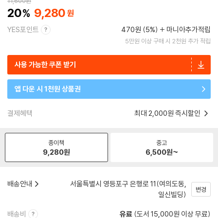
11,600
원
20
9,280
YES포인트
470원 (5%)
마니아추가적립
5만원 이상 구매 시 2천원 추가 적립
사용 가능한 쿠폰 받기
앱 다운 시 1천원 상품권
결제혜택
최대 2,000원 즉시할인
종이책
중고
9,280
원
6,500
원~
배송안내
서울특별시 영등포구 은행로 11(여의도동,
변경
일신빌딩)
배송비
유료
(도서 15,000원 이상 무료)