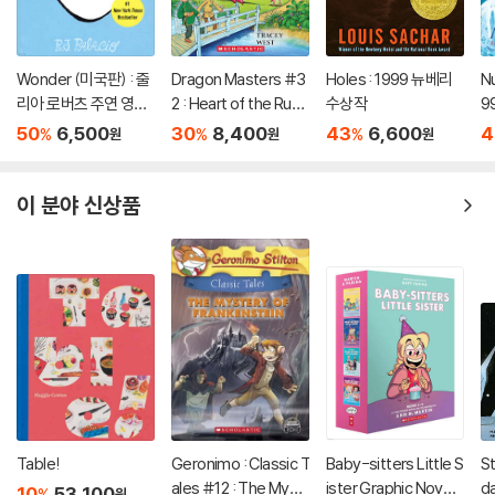
Wonder (미국판) : 줄
Dragon Masters #3
Holes : 1999 뉴베리
Nu
리아 로버츠 주연 영화
2 : Heart of the Ruby
수상작
9
'원더' 원작 소설
Dragon (A Branches
50
6,500
30
8,400
43
6,600
4
%
%
%
원
원
원
Book)
이 분야 신상품
Table!
Geronimo : Classic T
Baby-sitters Little S
S
ales #12 : The Myst
ister Graphic Novels
da
10
53,100
%
원