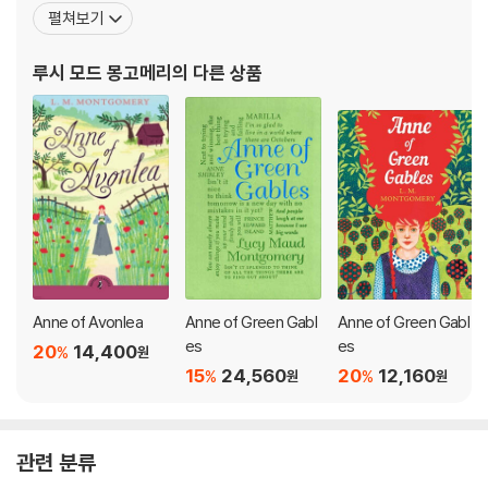
고 등이 있는데, 그녀의 생가는 박물관으로 보존되어 있다. 캐나다 세
펼쳐보기
인트로렌스 만에 위치한 프린스에드워드 섬에서 나고 자랐다. 생후 2
1개월만에 어머니를 잃고 캐번디시에서 우체국을 경영하는 외조부모
루시 모드 몽고메리
의 다른 상품
의 손에 맡겨져 자랐는데, 아름다운 자연
Anne of Avonlea
Anne of Green Gabl
Anne of Green Gabl
es
es
20
14,400
%
원
15
24,560
20
12,160
%
%
원
원
관련 분류