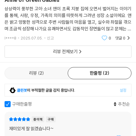
상상력이 풍부한 고아 소녀 앤이 초록 지붕 집에 오면서 벌어지는 이야기
를 통해, 사랑, 우정, 가족의 의미를 따뜻하게 그려낸 성장 소설이에요. 앤
은 밝고 엉뚱한 성격으로 주변 사람들의 마음을 열고, 실수와 좌절을 겪으
며 조금씩 성장해 나가요.유쾌하면서도 감동적인 장면들이 많고 문체는 풍
부하고 섬세하며, 자연과 감정을 표현하는 문장들이 인상 깊어요.
l****8
2025.07.05.
신고
0
댓글
0
리뷰 전체보기
리뷰
2
한줄평
2
클린봇
이 부적절한 글을 감지 중입니다.
설정
구매한줄평
추천순
종이책
구매
재미있게 잘 읽겠습니다~