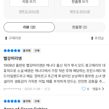
리뷰 쓰기
한줄평 쓰기
혜택 및 유의사항
혜택 및 유의사항
리뷰
2
한줄평
2
구매리뷰
추천순
종이책
구매
빨강머리앤
1908년 출판된 빨강머리앤은 캐나다 출신 작가 루시 모드 몽고메리의 대
표작으로 소설 배경은 캐나다에서 가장 작은 주에 해당하는 프린스에드워
드아일랜드라고 해요. 깡마르고 주근깨 투성이인 상상력이 풍부한 소녀 앤
셜리의 생동감이 가득한 어릴 때를 추억하게 만드는 잔잔한 감동을 주는
작품입니다.
b********a
2025.11.06.
신고
0
댓글
0
종이책
구매
Anne of Green Gables