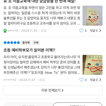
유.초 이음교육에 대한 궁금증을 한 번에 해결!
유. 초 이음교육을 하면서 많은 고민을 하고 이게 과연 맞
는 걸까라는 질문을 스스로 하게 되었는데 이 책이 바로
솔루션을 주는 것 같았어요.표지도 너무 예쁘고 내용도 정
말 알차더라구요.초등학교 교과서를 보지 않아도 교과 내
용도 자세하게 포함되어 있어서 이 책 한 권이면 유.초 이
n****0
2024.11.30.
신고
3
댓글
0
음교육을 위한 완벽한 준비가 될 것 같아 다른 분들께도
추천해 드립니다.
종이책
구매
초등 예비학부모가 읽어본 이책!!
우리 아이, 유치원 졸업하고 초등학교 들어가는데 너무 걱
정이었어요.얼마전 김해에서 예비 학부모 준비 강의를 초
등 선생님께서 해주셨는데..강의가 너무 좋았거든요.그때
추천해주신 이책!!!"유초이음 How To" 받아 읽어보니
너무 선생님들의 노력과 학부모로서 안심이 되는 책이었
i******2
2024.11.27.
신고
3
댓글
0
어요.우리 아이가 유치원에서 배운 걸 어떻게 초등학교 학
습과 연결시켜야 할지 몰라서 고민이 많았는데
리뷰 전체보기