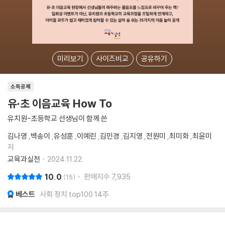
미리보기
사이즈비교
공유하기
소득공제
유·초 이음교육 How To
유치원-초등학교 선생님이 함께 쓴
김나영
,
백송이
,
유성훈
,
이예린
,
김민경
,
김지영
,
전원미
,
최미화
,
최윤미
저
교육과실천
2024.11.22.
10.0
판매지수
7,935
15
베스트
사회 정치 top100 14주