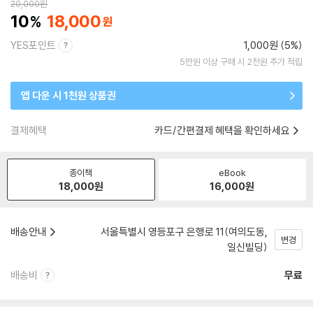
20,000
원
10
18,000
YES포인트
1,000원 (5%)
5만원 이상 구매 시 2천원 추가 적립
앱 다운 시 1천원 상품권
결제혜택
카드/간편결제 혜택을 확인하세요
종이책
eBook
18,000
원
16,000
원
배송안내
서울특별시 영등포구 은행로 11(여의도동,
변경
일신빌딩)
배송비
무료