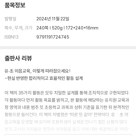
4. 나와 친구, 모두를 지키는 공공질서
품목정보
5. 똑딱똑딱, 우리의 하루
6. 손가락 힘 대장, 젓가락 놀이
발행일
2024년 11월 22일
7. 골고루 맛있게! 급식실에서 생긴 일
쪽수, 무게, 크기
240쪽 | 520g | 172*240*16mm
8. 행복한 미소를 위한 첫걸음, 양치 놀이
ISBN13
9791191724745
3부_배움이 커 가요
출판사 리뷰
의사소통의 기본이 되는 듣기와 말하기부터, 말놀이, 숫자 인식과 도형, 비
교하기와 규칙성까지, 문해력과 수리력 발달을 돕는 재미있는 활동을 담았
유·초 이음교육, 이렇게 따라잡으세요!
습니다.
-현실 반영한 합리적이고 효율적인 활동 설계
1. 쉿, 그리고 두 귀는 쫑긋!
2. 마음속에 하나씩, 용기 마이크
이 책의 35가지 활동은 모두 치밀한 설계를 통해 조직적으로 구현되었다.
3. 안녕, 책상 속 친구들
각 활동마다 먼저 활동 목표를 밝히고, 본 활동에 해당하는 유치원 교육과
4. ㄱㄴㄷ 수집가
정 영역과 내용 범주 또 초등학교 과목과 성취 기준을 표기한 뒤 본격적인
5. 말놀이 사냥꾼
활동으로 들어간다. 이 책의 차별점은 ‘따로 또 같이’ 전략이다. 유ㆍ초 이
6. 숫자 숨바꼭질
음교육을 운영할 때 유아와 초등학생이 실제로 만나기 힘든 상황이 많다.
7. 모양으로 만든 세상
현직 교사인 저자들은 현장의 어려움을 알고 이에 대한 해결책으로 ‘따로’
8. 알쏭달쏭 비교 놀이터