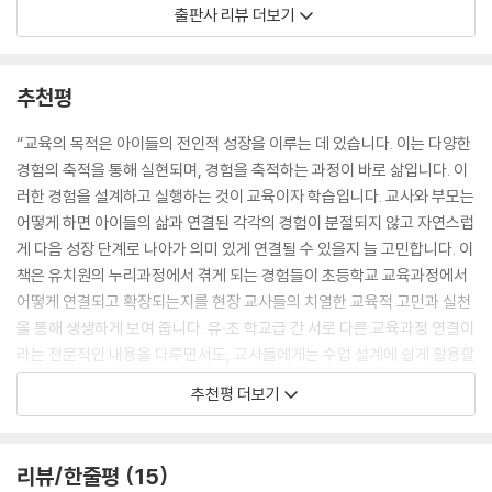
활동과 ‘또 같이’ 활동을 구분해, 기관별 상황에 맞추어 운영할 수 있게 했
출판사 리뷰 더보기
9. 어서 와요, 패턴왕국
다.
4부_마음이 자라요
‘따로’는 유·초가 같은 활동을 하지만 함께 진행하지 않아도 된다. 교육과정
추천평
의 연계성을 철저히 분석해 설계했으므로 따로 활동해도 이음교육을 실행
자기 인식, 감정, 나눔, 협동, 감사 등 사회관계를 돕는 활동을 소개하며, 자
할 수 있다. ‘또 같이’는 유·초가 만나서 같은 활동에 참여하는 것으로, 공동
“교육의 목적은 아이들의 전인적 성장을 이루는 데 있습니다. 이는 다양한
신을 소중히 여기고 다른 사람과 더불어 살아가는 방법을 익힐 수 있게 하
의 목표를 달성하기 위한 의견 교환, 역할 분담 등을 경험하며 상호 긍정적
경험의 축적을 통해 실현되며, 경험을 축적하는 과정이 바로 삶입니다. 이
였습니다.
인 관계를 형성하는 활동이다. 이런 설계는 유치원과 초등학교의 경험을
러한 경험을 설계하고 실행하는 것이 교육이자 학습입니다. 교사와 부모는
1. 자기소개 이음스타그램
독립적으로 제공하면서도 자연스럽게 연결하여 교류하고 통합하게 해 준
어떻게 하면 아이들의 삶과 연결된 각각의 경험이 분절되지 않고 자연스럽
2. 감정 무지개
다. 이 밖에도 해시 태그로 활동 키워드를 한눈에 보여 주고, 활동을 통해
게 다음 성장 단계로 나아가 의미 있게 연결될 수 있을지 늘 고민합니다. 이
3. 친구랑 우정 놀이터
아이들의 성장을 확인할 수 있는 대화 내용을 예시로 풀었다. 이후 본 활동
책은 유치원의 누리과정에서 겪게 되는 경험들이 초등학교 교육과정에서
4. 똑똑똑, 고민 상담소
의 내용과 연관된 초등학교 운영과 교과 정보를 상세히 추가하며 활동을
어떻게 연결되고 확장되는지를 현장 교사들의 치열한 교육적 고민과 실천
5. 안녕하세요! 인사 챌린지
마무리한다.
을 통해 생생하게 보여 줍니다. 유·초 학교급 간 서로 다른 교육과정 연결이
6. 서로 존중하는 ‘배리어 프리’
라는 전문적인 내용을 다루면서도, 교사들에게는 수업 설계에 쉽게 활용할
7. 너와 나의 마음을 잇는 협동
유·초 이음교육, 모두에게 중요합니다!
수 있는 상상력과 아이디어를 제공하고, 부모들에게는 자녀 교육을 위한
8. 행복을 더하는 나눔
추천평 더보기
-아이, 교사, 학부모가 함께 성장하는 과정
작은 실천을 하나씩 해 보는 용기를 줍니다.
9. 고마운 사람들에게 전하는 마음
『이음교육 how to』를 따라 하다 보면, 유아는 초등학교 교육과정과 연계
또한 이 책은 교육의 주요 목표인 '성장'의 여러 측면을 조명하며, 아이들의
5부_함께 해결해 나가요
리뷰/한줄평
15
된 활동을 통해 기본 생활 습관과 기초 학습 태도를 배우고 익히며 학업 성
잠재력을 최대로 끌어내는 방법을 안내합니다. 책에 제시된 다양한 활동들