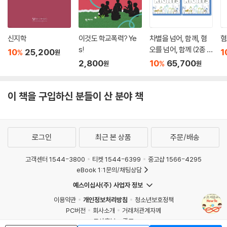
신지학
이것도 학교폭력? Ye
차별을 넘어, 함께, 혐
혐
s!
오를 넘어, 함께 (2종 세
10
25,200
1
%
원
트)
2,800
10
65,700
%
원
원
이 책을 구입하신 분들이 산 분야 책
로그인
최근 본 상품
주문/배송
고객센터 1544-3800
티켓 1544-6399
중고샵 1566-4295
eBook 1:1문의/채팅상담
예스이십사(주) 사업자 정보
이용약관
개인정보처리방침
청소년보호정책
PC버전
회사소개
거래처관계자께