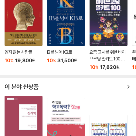
읽지 않는 사람들
IB를 넘어 KB로
요즘 교사를 위한 바이
된
브코딩 밀키트 100 wit
테
10
19,800
10
31,500
%
%
원
원
h 클로드 코드, 러버블
활
10
17,820
1
%
원
이 분야 신상품