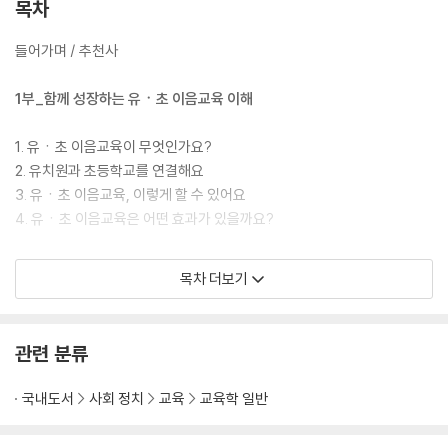
수 있는 35가지 활동을 기획해 충실히 담았다.
목차
들어가며 / 추천사
1부_함께 성장하는 유ㆍ초 이음교육 이해
1. 유ㆍ초 이음교육이 무엇인가요?
2. 유치원과 초등학교를 연결해요
3. 유ㆍ초 이음교육, 이렇게 할 수 있어요
4. 유ㆍ초 이음교육은 어떤 효과가 있을까요?
2부_스스로 할 수 있어요
목차 더보기
손 씻기, 배변 활동, 식사 예절, 젓가락 사용, 줄 서기, 정리 정돈, 양치 같은
일상생활을 다룹니다. 아이들이 일상생활을 자신감 있게 해낼 수 있도록
관련 분류
돕는 다양한 놀이와 활동을 소개합니다.
1. 버릴 것은 정리, 제자리에 가지런히 정돈!
국내도서
사회 정치
교육
교육학 일반
2. 우리는 화장실 탐험대
3. 꼼짝 마! 손가락 세균