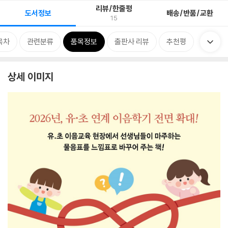
리뷰/한줄평
도서정보
배송/반품/교환
15
목차
관련분류
품목정보
출판사 리뷰
추천평
상세 이미지