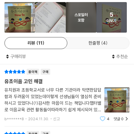
참고 자료
다. 무엇보다 유치원과 초등학교가 서로 교류하기 어려운 상황이 있음을
고려하여 ‘따로’와 ‘또 같이’로 활동을 설계한 것이 눈에 띕니다. 현직 교사
이기에 교육 현장의 제일 큰 고민을 잘 알고 해결책을 제시한 것이지요.
5
스포일러
포함
더보기
유·초 연계 이음교육이 중요하다는 건 알지만 어떻게 시작해야 할지 몰라
서 고민하는 선생님, 유치원과 초등학교 일대일 매칭이 어려워 이음교육을
포기한 선생님, 유·초 연계 이음교육을 함께하고 싶은 선생님들에게는 반
리뷰
11
한줄평
4
갑고 고마운 활용서가 되리라 생각됩니다. 현장에서 유·초 이음교육의 방
향성을 잡고 꾸준히 운영하는 데 이 책이 많은 도움을 줄 것이라 기대합니
구매리뷰
추천순
다. 앞으로도 유치원과 초등학교의 연속적이고 유기적인 교육을 위해 열심
히 고민하고 꾸준히 실천하면서 이음교육의 미래를 활짝 열어 가 주시기를
종이책
구매
저자들께 당부드립니다.”
유초이음 고민 해결
- 황영옥 (경상남도교육청 유아특수교육과 장학사)
유치원과 초등학교서로 너무 다른 기관이라 막연한답답
함과 두려움이 있었는데이렇게 선생님들이 열심히 준비
하시고 있었다니(!)감사한 마음이 드는 책입니다챕터별
로 이음교육 관련 활동들이따라하기 쉽게 제시되어 있어
서현장에서 해보면 도움이 될 것 같아요감사합니다
b*******8
2024.11.30.
신고
4
댓글
0