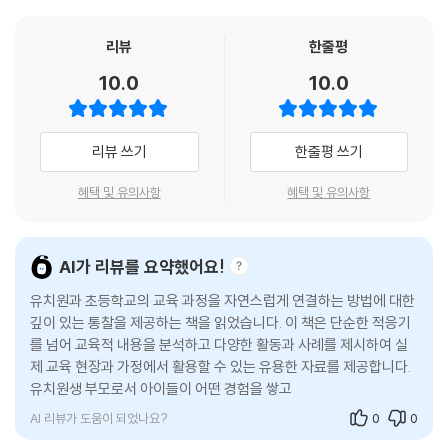
취와 사회성 발달은 물론 초등학교에 대한 긍정적인 인식을 쌓아 갈 수 있
은 유·초 이음교육을 시작하는 선생님들께는 첫 단추가 될 것이며, 더 나은
민주 시민 교육, 환경, 유기 동물, 창의력, 시설 적응력 등 다양한 사회적 문
다. 초등학생은 유아들과 상호작용하면서 의사소통 기술과 협력 기술을 발
유·초 이음교육을 모색하는 선생님들께는 디딤돌이 되어 줄 것입니다. 이
리뷰
한줄평
제 상황을 제시하고, 창의적이고 논리적인 사고를 통해 해결해 보는 경험
달시키고, 무언가 알려 주는 경험을 통해 성취감과 자기 효능감을 높인다.
같은 선생님들의 노력은 우리 아이들이 더 나은 미래를 준비하는 데 필요
들을 담았습니다.
10.0
10.0
또 정해진 교과에 얽매이지 않고 문제를 창의적으로 해결하는 기회를 가질
한 탄탄한 기초를 제공할 것임이 분명합니다. 이 책이 학교 현장과 가정에
1. 꼭꼭 약속해!
수 있다.
서 아이들의 성장 과정에 마주치게 되는 많은 물음표들을 ‘아하, 이런 거였
2. 자연의 아름다움에 풍덩 빠진 실천가들
구나!’, ‘이렇게 하면 되겠구나!’ 하는 느낌표로 바꾸어 주리라 확신합니
3. 우리의, 우리에 의한, 우리를 위한 결정
리뷰 쓰기
한줄평 쓰기
유치원과 초등학교 교사는 서로 다른 교육과정을 이해하고 연속성 있는 발
다.”
4. 궁금한 꿀벌!
달을 고려하면서 제한적인 시야에서 벗어나, 다각적인 관점에서 적절한 지
- 김근호 (마장초등학교 교장)
혜택 및 유의사항
혜택 및 유의사항
5. 동물과의 행복한 동행
도 방법과 비계를 설정하는 경험을 통해 교육 전문가로서 지도 역량이 향
6. 더하기 기법의 발명가
상된다. 학부모는 유치원과 초등학교 간 교육 연계성을 확인하고 자녀가
7. 도서관에 간 아이들
“현재 유아교육과 초등교육 간 연계를 위해 교육부와 시도교육청에서는
일관된 교육을 받고 있다는 확신을 갖게 되어, 교육 체계에 대한 신뢰도가
AI가 리뷰를 요약했어요!
8. 초등학교에 대한 소문! 진짜일까? 가짜일까?
다양한 정책과 사업을 운영하고 있습니다. 유·초 연계 이음교육을 통해 놀
높아지고 조기 사교육에 대한 인식을 개선해 경제적 부담을 덜 수 있다.
9. 도전! 마트 탐험대
이 중심 언어 교육, 초등 1학년 통합 교과 연계 등 초등학교 적응 지원을 강
유치원과 초등학교의 교육 과정을 자연스럽게 연결하는 방법에 대한
조하고 있습니다. 또한 교육부는 2022년부터 시작한 유·초 연계 이음교육
깊이 있는 통찰을 제공하는 책을 읽었습니다. 이 책은 단순한 적응기
6부_유치원-초등학교 1학년 교육과정 잇기
시범 사업 이후 해마다 운영 수를 확대하고 있고, 2026년에는 유·초 연계
를 넘어 교육적 내용을 분석하고 다양한 활동과 사례를 제시하여 실
이음교육 전면 실시라는 계획을 세우고 있습니다. 이렇게 중요한 때에 현
제 교육 현장과 가정에서 활용할 수 있는 유용한 자료를 제공합니다.
1. 유치원 누리과정 5개 영역 및 내용 범주
유치원생 부모로서 아이들이 어떤 경험을 쌓고 있는지에 대한 이해를
직 유치원과 초등학교 선생님들이 뜻을 모아 유·초 연계 이음교육을 함께
2. 초등학교 1학년 과목별 성취 기준 및 내용
높일 수 있었고,
고민하였습니다. 그리고 양쪽 모두에 도움이 되기를 바라며, 유치원과 초
등학교 상호 교육과정을 연계한 다양한 활동과 팁을 담아 책을 펴냈습니
AI 리뷰가 도움이 되었나요?
0
0