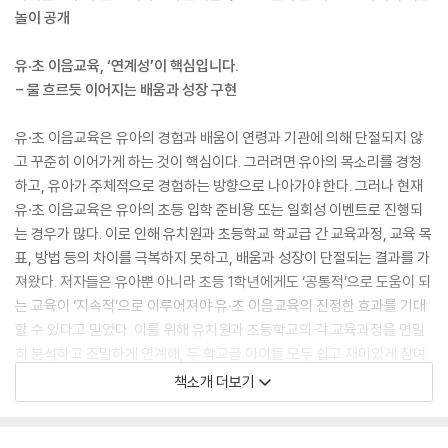
놀이 공개
유·초 이음교육, ‘연계성’이 핵심입니다.
- 물 흐르듯 이어지는 배움과 성장 구현
유·초 이음교육은 유아의 경험과 배움이 연령과 기관에 의해 단절되지 않
고 꾸준히 이어가게 하는 것이 핵심이다. 그러려면 유아의 목소리를 경청
하고, 유아가 주체적으로 경험하는 방향으로 나아가야 한다. 그러나 현재
유·초 이음교육은 유아의 초등 입학 준비용 또는 일회성 이벤트로 진행되
는 경우가 많다. 이로 인해 유치원과 초등학교 학교급 간 교육과정, 교육 목
표, 방법 등의 차이를 극복하지 못하고, 배움과 성장이 단절되는 결과를 가
져왔다. 저자들은 유아뿐 아니라 초등 1학년에게도 ‘공통적’으로 도움이 되
는 교육이 ‘지속적’으로 이루어져야 유·초 이음교육의 진정한 효과를 기대
할 수 있다고 믿었다. 이를 위해 유치원과 초등학교의 각 교육과정을 면밀
히 분석하고 조밀하게 연계해, 두 학교급 아이들 모두 쉽고 재미있게 참여
할 수 있는 놀이와 활동을 기획하는 데 집중했다. 이 책은 유아에게 필요한
책소개 더보기
기본 생활 습관, 인지 발달, 인성 교육, 창의성 및 문제 해결력을 큰 줄기로
삼고, 유치원과 초등학교의 상호 교육과정을 연계해 현장에서 쉽게 활용할