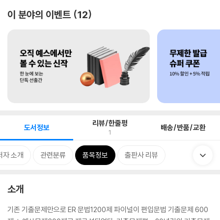
이 분야의 이벤트
12
리뷰/한줄평
도서정보
배송/반품/교환
1
저자 소개
관련분류
품목정보
출판사 리뷰
소개
기존 기출문제만으로 ER 문법1200제 파이널이 편입문법 기출문제 600