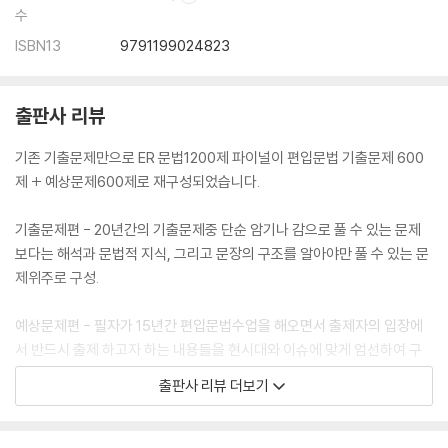
수
ISBN13
9791199024823
출판사 리뷰
기존 기출문제만으로 ER 문법1200제 파이널이 편입문법 기출문제 600
제 + 예상문제600제로 재구성되었습니다.
기출문제편 - 20년간의 기출문제중 단순 암기나 감으로 풀 수 있는 문제
보다는 해석과 문법적 지식, 그리고 문장의 구조를 알아야만 풀 수 있는 문
제위주로 구성.
예상문제편 - 필자가 15년간 편입문법수업을 해오면서 출제자의 입장에
서 반드시 출제 하고자 하는 내용들을 현시대와 이슈에 맞게 엄선하여 구
성
출판사 리뷰 더보기
15년간 김영편입학원과 브라운편입학원에서 강의를 해온 김선웅 선생님
만의 엄선된 문제와 간결하고 정확한 설명으로 다양하고 광범위한 문법문