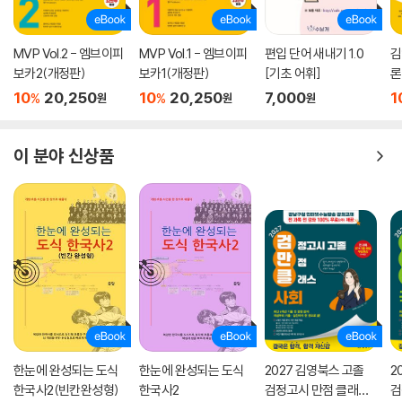
MVP Vol.2 - 엠브이피
MVP Vol.1 - 엠브이피
편입 단어 새내기 1.0
김
보카2(개정판)
보카1(개정판)
[기초 어휘]
론
10
20,250
10
20,250
7,000
1
%
%
원
원
원
이 분야 신상품
한눈에 완성되는 도식
한눈에 완성되는 도식
2027 김영북스 고졸
2
한국사2(빈칸완성형)
한국사2
검정고시 만점 클래스
검