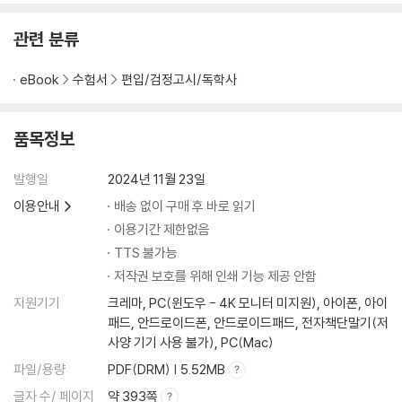
관련 분류
eBook
수험서
편입/검정고시/독학사
품목정보
발행일
2024년 11월 23일
이용안내
배송 없이 구매 후 바로 읽기
이용기간 제한없음
TTS 불가능
저작권 보호를 위해 인쇄 기능 제공 안함
지원기기
크레마, PC(윈도우 - 4K 모니터 미지원), 아이폰, 아이
패드, 안드로이드폰, 안드로이드패드, 전자책단말기(저
사양 기기 사용 불가), PC(Mac)
파일/용량
PDF(DRM) | 5.52MB
글자 수/ 페이지
약 393쪽