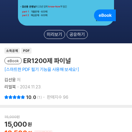
미리보기
공유하기
소득공제
PDF
ER1200제 파이널
eBook
스마트한 PDF 필기 기능을 사용해 보세요!
김선웅
저
리얼북
2024.11.23.
10.0
판매지수
96
1
15,000
원
15,000