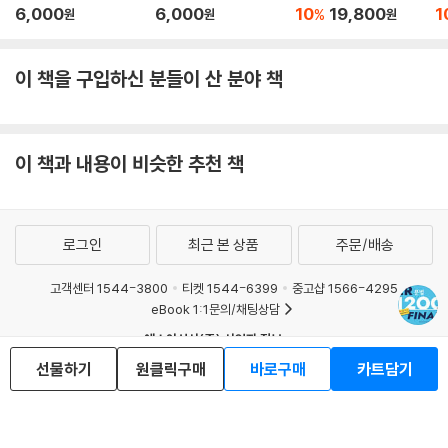
사회
국
6,000
6,000
10
19,800
1
%
원
원
원
이 책을 구입하신 분들이 산 분야 책
이 책과 내용이 비슷한 추천 책
로그인
최근 본 상품
주문/배송
고객센터 1544-3800
티켓 1544-6399
중고샵 1566-4295
eBook 1:1문의/채팅상담
예스이십사(주) 사업자 정보
선물하기
원클릭구매
바로구매
카트담기
이용약관
개인정보처리방침
청소년보호정책
PC버전
회사소개
거래처관계자께
도서홍보
광고
Copyright © YES24 Corp. All Rights Reserved.