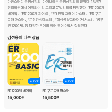
마공스터디 동영상강의, 아이브라운 동영상강의를 맡았다. 18년간
편입학원에서 어휘와 논리 그리고 문법강의를 담당했다. 『ER1200제
베이직』, 『ER1200제 파이널』, 『ER 편입 그래머 마스터』, 『ER 구문
독해 마스터』, 『문장완성마스터』, 『핵심공략그래머(넥서스)』, 『공무
원 1200제』 등 다양한 분야의 여러 영어수험서 집필했다.
김선웅
의 다른 상품
ER1200제 베이직
ER 구문독해 마스터
15,000
15,500
원
원