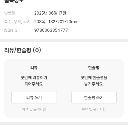
품목정보
Mrs. Yeom, a retired history teacher and current owner of her
발행일
2025년 06월 17일
neighborhood’s corner store, is distraught over the loss of her
쪽수, 무게, 크기
208쪽 | 132*201*20mm
purse, until she receives a mysterious call from the person wh
ISBN13
9780063354777
o found it. To thank this down-on-his-luck stranger, she offer
s him a free meal from the convenience store. Seeing the joy t
he food brings him, Mrs. Yeom impulsively invites him to stop
리뷰/한줄평
0
by for lunch every day.
In a twist of fate, Dok-go saves the store from a robber―a br
리뷰
한줄평
ave act that propels Mrs. Yeom to offers the bear-like man a j
첫번째 리뷰어가
첫번째 한줄평을
ob working the night shift, despite the objections of her wary
되어주세요.
남겨주세요.
employees. The store’s new employee quickly wins over the
quirky denizens of the neighborhood, becoming a welcoming
리뷰 쓰기
한줄평 쓰기
ear and source of advice for his coworkers and neighbors’ pro
blems, and helping his new boss save the store from financial
혜택 및 유의사항
혜택 및 유의사항
ruin. But just when things are looking up for Dok-go, Mrs. Yeo
m's good-for-nothing son, eager to sell the store, hires a det
ective to dig into the mysterious man’s past and what he see