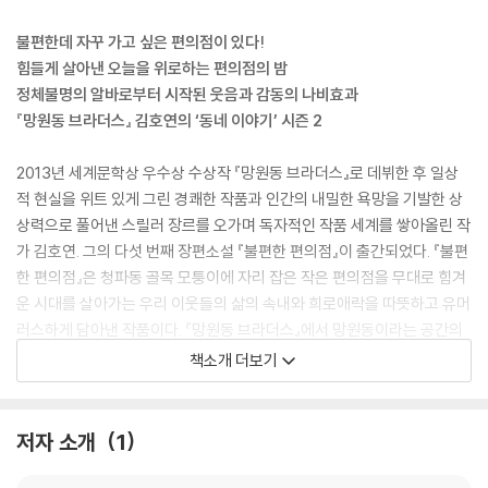
불편한데 자꾸 가고 싶은 편의점이 있다!
힘들게 살아낸 오늘을 위로하는 편의점의 밤
정체불명의 알바로부터 시작된 웃음과 감동의 나비효과
『망원동 브라더스』 김호연의 ‘동네 이야기’ 시즌 2
2013년 세계문학상 우수상 수상작 『망원동 브라더스』로 데뷔한 후 일상
적 현실을 위트 있게 그린 경쾌한 작품과 인간의 내밀한 욕망을 기발한 상
상력으로 풀어낸 스릴러 장르를 오가며 독자적인 작품 세계를 쌓아올린 작
가 김호연. 그의 다섯 번째 장편소설 『불편한 편의점』이 출간되었다. 『불편
한 편의점』은 청파동 골목 모퉁이에 자리 잡은 작은 편의점을 무대로 힘겨
운 시대를 살아가는 우리 이웃들의 삶의 속내와 희로애락을 따뜻하고 유머
러스하게 담아낸 작품이다. 『망원동 브라더스』에서 망원동이라는 공간의
체험적 지리지를 잘 활용해 유쾌한 재미와 공감을 이끌어냈듯 이번에는 서
책소개 더보기
울의 오래된 동네 청파동에 대한 공감각을 생생하게 포착해 또 하나의 흥
미진진한 ‘동네 이야기’를 탄생시켰다.
저자 소개
1
서울역에서 노숙인 생활을 하던 독고라는 남자가 어느 날 70대 여성의 지
갑을 주워준 인연으로 그녀가 운영하는 편의점에서 야간 알바를 하면서 이