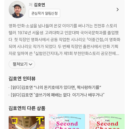
저
김호연
야기가 시작된다. 덩치가 곰 같은 이 사내는 알코올성 치매로 과거를 기억
하지 못하는 데다 말도 어눌하고 행동도 굼떠 과연 손님을 제대로 상대할
관심작가 알림신청
수 있을까 의구심을 갖게 하는데 웬걸, 의외로 그는 일을 꽤 잘해낼 뿐 아니
영화·만화·소설을 넘나들며 온갖 이야기를 써나가는 전천후 스토리
라 주변 사람들을 묘하게 사로잡으면서 편의점의 밤을 지키는 든든한 일꾼
텔러. 1974년 서울생. 고려대학교 인문대학 국어국문학과를 졸업했
이 되어간다.
다. 첫 직장인 영화사에서 공동 작업한 시나리오 「이중간첩」이 영화화
되며 시나리오 작가가 되었다. 두 번째 직장인 출판사에서 만화 기획
현실감 넘치는 캐릭터와 그들 간의 상호작용을 점입가경으로 형상화하는
자로 일하며 쓴 「실험인간지대」가 제1회 부천만화스토리 공모전에서
데 일가견이 있는 작가의 작품답게 이 소설에서도 독특한 개성과 사연을
대상을 수상하며 만화 스토리 작가가 되었다. 같은 출판사 소설 편집
지닌 인물들이 차례로 등장해 서로 티격태격하며 별난 관계를 형성해간다.
펼쳐보기
자로 남의 소설을 만지다가 급기야 전업 작가로 나섰다. 이후 ‘젊은 날
고등학교에서 역사를 가르치다 정년퇴임하여 매사에 교사 본능이 발동하
닥치는 대로 글쓰기’를 실천하던 중 장편소설 『망원동 브라더스』로 2
는 편의점 사장 염 여사를 필두로 20대 취준생 알바 시현, 50대 생계형 알
김호연
인터뷰
013년 제9회 세계문학상 우수상을 수상하며 소설가
바 오 여사, 매일 밤 야외 테이블에서 참참참(참깨라면, 참치김밥, 참이슬)
[읽다]
김호연 “나의 돈키호테가 있다면, 짝사랑하기를“
세트로 혼술을 하며 하루의 스트레스를 푸는 회사원 경만, 마지막이라는
[읽다]
김호연 "글쓰기에 패배는 없다. 이기거나 배우거나"
각오로 청파동에 글을 쓰러 들어온 30대 희곡작가 인경, 호시탐탐 편의점
을 팔아치울 기회를 엿보는 염 여사의 아들 민식, 민식의 의뢰를 받아 독고
김호연
의 다른 상품
의 뒤를 캐는 사설탐정 곽이 그들이다. 제각기 녹록지 않은 인생의 무게와
현실적 문제를 안고 있는 이들은 각자의 시선으로 독고를 관찰하는데, 그
과정에서 발생하는 오해와 대립, 충돌과 반전, 이해와 공감은 자주 폭소를