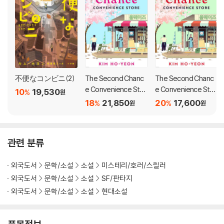
자아내고 어느 순간 울컥 눈시울이 붉어지게 한다. 그렇게 골목길의 작은
편의점은 불편하기 짝이 없는 곳이었다가 고단한 삶을 위로하고 웃음을 나
누는 특별한 공간이 된다.
"It’s easy to see why this quick and endearing read was so
popular in Korea and beyond; U.S. readers are in for a trea
t." ― Library Journal
不便なコンビニ(2)
The Second Chanc
The Second Chanc
e Convenience Stor
e Convenience Stor
10
19,530
%
원
In this million-copy international bestseller from Korea, t
e
e
18
21,850
20
17,600
%
%
원
원
he owner of a corner store takes in an unhoused man who
does a good deed, a kind soul whose presence will transf
orm the whole neighborhood―a heartwarming tale of co
관련 분류
mmunity and redemption reminiscent of the bestselling
novels of Matt Haig and Gabrielle Zevin.
외국도서
문학/소설
소설
미스테리/호러/스릴러
외국도서
문학/소설
소설
SF/판타지
Dok-go lives in Seoul Station. He can’t remember his past, and
외국도서
문학/소설
소설
현대소설
the only thing he knows for certain is that he could really use a
drink. When he finds a lost wallet filled with documents, his life
is drastically changed.