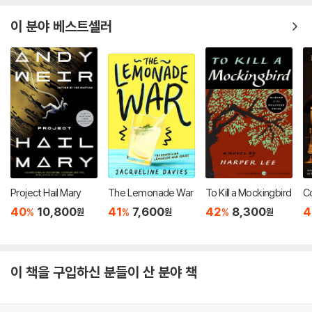
이 분야 베스트셀러
Project Hail Mary
The Lemonade War
To Kill a Mockingbird
Co
40
10,800
41
7,600
42
8,300
4
%
%
%
원
원
원
이 책을 구입하신 분들이 산 분야 책