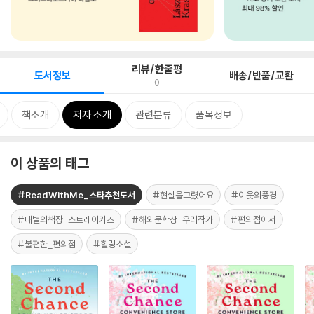
리뷰/한줄평
도서정보
배송/반품/교환
0
책소개
저자 소개
관련분류
품목정보
이 상품의 태그
#ReadWithMe_스타추천도서
#현실을그렸어요
#이웃의풍경
#내별의책장_스트레이키즈
#해외문학상_우리작가
#편의점에서
#불편한_편의점
#힐링소설