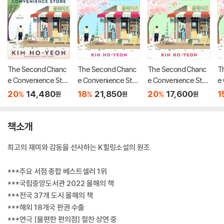
The Second Chanc
The Second Chanc
The Second Chanc
T
e Convenience Stor
e Convenience Stor
e Convenience Stor
e
e
e
e
e
20
14,480
18
21,850
20
17,600
1
%
%
%
원
원
원
책소개
최고의 재미와 감동을 선사하는 K힐링소설의 원조
***주요 서점 종합 베스트셀러 1위
***국립중앙도서관 2022 올해의 책
***전국 37개 도시 올해의 책
***해외 18개국 판권 수출
***연극 [불편한 편의점] 절찬 상연 중