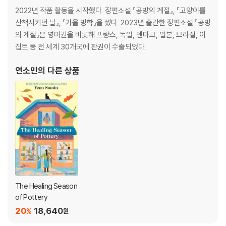
2022년 작품 활동을 시작했다. 장편소설 『공방의 계절』, 『고양이를
Now, after months of hibernation, it’s time to put her life back
산책시키던 날』, 『가을 방학』을 썼다. 2023년 출간한 장편소설 『공방
together. Venturing out into the streets near Seoul, she stum
의 계절』은 영미권을 비롯해 프랑스, 독일, 덴마크, 일본, 브라질, 이
bles upon the Soyo pottery workshop. Drawn in by its light an
집트 등 전 세계 30개국에 판권이 수출되었다.
d warmth, and the smell of clay and coffee, Jungmin feels so
연소민
의 다른 상품
mething unfurl within her…
Here, everyone has a story to share, and as the seasons chan
ge, Jungmin returns to herself. Pot by pot, plate by plate, Jung
min discovers that as her hands become busier, her mind bec
omes calmer, and her heart opens up like never before.
From a rising talent, this is an uplifting story of new frien
ds and old practices, of finding community, and of what
happens when you finally slow down in this fast-paced w
The Healing Season
orld.
of Pottery
20
18,640
%
원