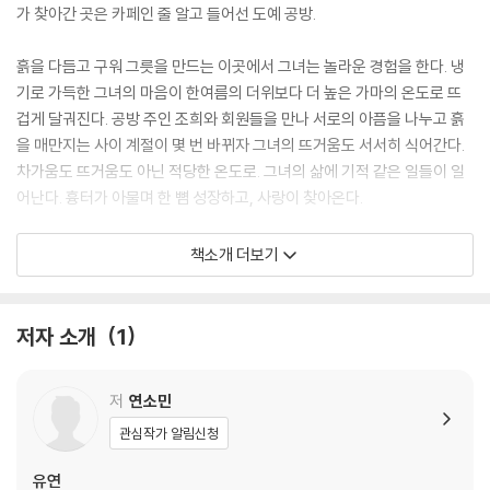
가 찾아간 곳은 카페인 줄 알고 들어선 도예 공방.
흙을 다듬고 구워 그릇을 만드는 이곳에서 그녀는 놀라운 경험을 한다. 냉
기로 가득한 그녀의 마음이 한여름의 더위보다 더 높은 가마의 온도로 뜨
겁게 달궈진다. 공방 주인 조희와 회원들을 만나 서로의 아픔을 나누고 흙
을 매만지는 사이 계절이 몇 번 바뀌자 그녀의 뜨거움도 서서히 식어간다.
차가움도 뜨거움도 아닌 적당한 온도로. 그녀의 삶에 기적 같은 일들이 일
어난다. 흉터가 아물며 한 뼘 성장하고, 사랑이 찾아온다.
A heart warming and irresistible novel about the rejuvena
책소개 더보기
ting power of pottery, for fans of Before The Coffee Gets
Cold and What You Are Looking For Is In The Library.
저자 소개
1
She rubbed the spoiled clay with her fingertips. Like a wound a
s it heals, the traces faded, and had soon vanished completel
저
연소민
y, as if they’d never been there at all.
관심작가 알림신청
Burnt out by her newswriting job, Jungmin abruptly quits; she’s
유연
worked tirelessly for years and she needs to make a change.