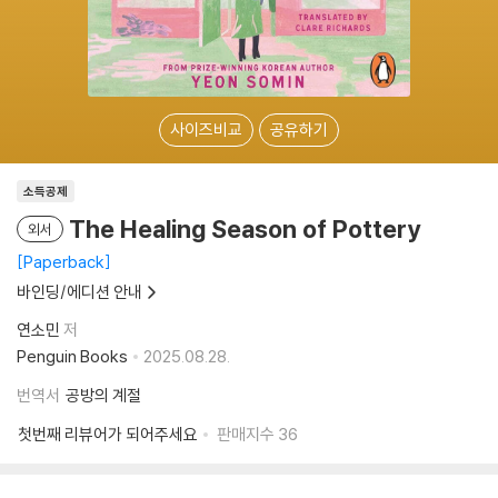
사이즈비교
공유하기
소득공제
The Healing Season of Pottery
외서
Paperback
바인딩/에디션 안내
연소민
저
Penguin Books
2025.08.28.
번역서
공방의 계절
첫번째 리뷰어가 되어주세요
판매지수
36