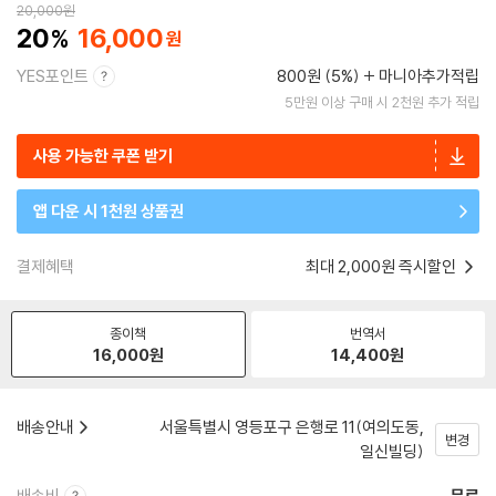
20,000
원
20
16,000
YES포인트
800원 (5%)
마니아추가적립
5만원 이상 구매 시 2천원 추가 적립
사용 가능한 쿠폰 받기
앱 다운 시 1천원 상품권
결제혜택
최대 2,000원 즉시할인
종이책
번역서
16,000
원
14,400
원
배송안내
서울특별시 영등포구 은행로 11(여의도동,
변경
일신빌딩)
배송비
무료