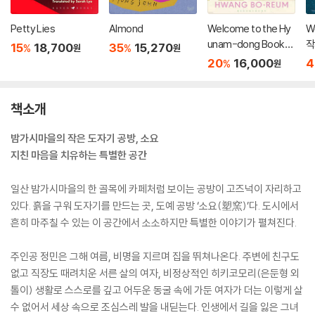
Petty Lies
Almond
Welcome to the Hy
W
unam-dong Booksh
작
15
18,700
35
15,270
%
%
원
원
op
영
20
16,000
4
%
원
책소개
밤가시마을의 작은 도자기 공방, 소요
지친 마음을 치유하는 특별한 공간
일산 밤가시마을의 한 골목에 카페처럼 보이는 공방이 고즈넉이 자리하고
있다. 흙을 구워 도자기를 만드는 곳, 도예 공방 ‘소요(塑窯)’다. 도시에서
흔히 마주칠 수 있는 이 공간에서 소소하지만 특별한 이야기가 펼쳐진다.
주인공 정민은 그해 여름, 비명을 지르며 집을 뛰쳐나온다. 주변에 친구도
없고 직장도 때려치운 서른 살의 여자, 비정상적인 히키코모리(은둔형 외
톨이) 생활로 스스로를 깊고 어두운 동굴 속에 가둔 여자가 더는 이렇게 살
수 없어서 세상 속으로 조심스레 발을 내딛는다. 인생에서 길을 잃은 그녀