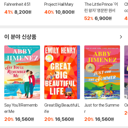
Fahrenheit 451
Project Hail Mary
The Little Prince '어
Ch
린 왕자' 영문판 원서
co
41
8,200
40
10,800
%
%
원
원
52
6,900
4
%
원
이 분야 신상품
Say You'll Rememb
Great Big Beautiful L
Just for the Summe
O
er Me
ife
r
2
20
16,560
20
16,560
20
16,560
%
%
%
원
원
원