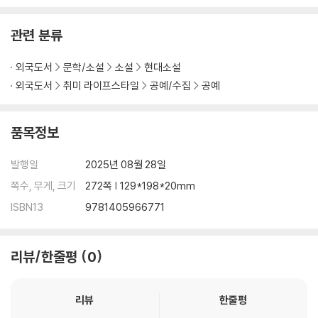
관련 분류
외국도서
문학/소설
소설
현대소설
외국도서
취미 라이프스타일
공예/수집
공예
품목정보
발행일
2025년 08월 28일
쪽수, 무게, 크기
272쪽 | 129*198*20mm
ISBN13
9781405966771
리뷰/한줄평
0
리뷰
한줄평