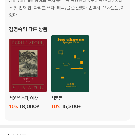
aces urbains상상과 도시 공간』을 출간했다. <도시를 쓰다> 시리
즈 첫 번째 편 『파리를 쓰다, 페렉』을 출간했다. 번역서로 『사물들』이
있다.
김명숙
의 다른 상품
서울을 쓰다, 이상
사물들
10
18,000
10
15,300
%
%
원
원