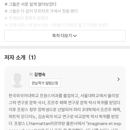
# 그들은 서로 쉽게 알아보았다.
# 그들은 다 같이 무프타르 가에서 장을 봤다.
# 무엇보다 영화가 있었다.
# 카페 테라스에 앉아 있는 사람들이 만족한 물고기처럼 보였다.
# 어떤 때는 자신들이 인생을 채 시작하지도 않은 것 같은 느낌이었다.
목차 더보기
# 드루오와 갈리에라에서 열리는 경매에 자주 들렀다.
# 그들은 행복을 상상할 수 있다고 믿었다.
# 그들의 삶은 마치 고요한 권태처럼 아주 길어진 습관 같았다.
저자 소개
1
# 그들은 파리를 다시 보게 될 것이다.
에필로그
저
김명숙
조르주 페렉
관심작가 알림신청
《사물들》
주
한국외국어대학교 프랑스어과를 졸업하고, 서울대학교에서 줄리앙
그락 연구로 문학 석사, 조르주 페렉 연구로 문학 박사 학위를 받았다.
이후 프랑스 정부 장학생으로 선발되어 파리 3대학에서 조르주 페렉,
파트릭 모디아노, 김승옥의 비교 연구로 비교문학 박사 학위를 받았
다. 프랑스 L’Harmattan라르마탕 출판사에서 『Imaginaire et esp