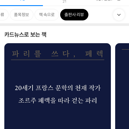
21
분류
품목정보
책 속으로
출판사 리뷰
카드뉴스로 보는 책