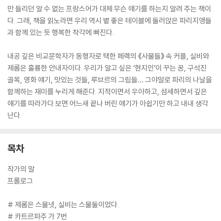
만 들리던 알 수 없는 프랑스어가 대체 무슨 얘기를 하는지 알려 주는 책이
다. 그래, 책을 읽노라면 우리 역시 볕 좋은 테이블에 둘러앉은 파리지앵들
과 함께 있는 듯 행복한 착각에 빠진다.
내공 깊은 비교문학자가 동행자로 택한 페렉의 《사물들》 속 커플, 실비와
제롬은 훌륭한 안내자이다. 우리가 알고 싶은 ‘현지인’이 꾸는 꿈, 구석진
골목, 영화 얘기, 맛있는 것들, 루브르의 그림들… 그야말로 파리의 나날을
함께하는 재미를 누리게 해준다. 지적이면서 우아하고, 섬세하면서 깊은
얘기를 따라가다 보면 어느새 끝나 버린 얘기가 아쉽기만 하고 내내 생각
난다.
목차
작가의 말
프롤로그
# 제롬은 스물넷, 실비는 스물둘이었다.
# 카트르파주 가 7번