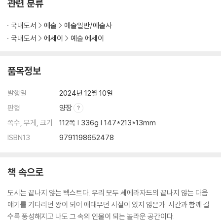
관련 분류
국내도서
예술
예술일반/예술사
국내도서
에세이
예술 에세이
품목정보
발행일
2024년 12월 10일
판형
양장
쪽수, 무게, 크기
112쪽 | 336g | 147*213*13mm
ISBN13
9791198652478
책 속으로
도시는 끝나지 않는 텍스트다. 우리 모두 셰에라자드의 끝나지 않는 다음
얘기를 기다리던 왕이 되어 애태우던 시절이 있지 않은가. 시간과 함께 갈
수록 풍성해지고 나도 그 속의 인물이 되는 놀라운 공간이다.