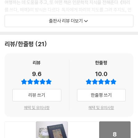
여행하는 데 도움을 주고, 또 어떤 책은 인문학적 지식을 전해준다. 《파리
들고 의기양양하게 내려오는 거리가 무프타르 가다. “결정적 순간”을 노리
를 쓰다, 페렉》의 방식은 다르다. 독자에게 파리의 지도를 그려 주지도, 인
던 작가가 본능적으로 포착한 그 장면이 오래된 골목을 단번에 소개한다.
문학적 지식을 설명하지도 않는다. 대신 비교문학자는 특별한 공간이 주는
출판사 리뷰 더보기
유쾌함, 풍부함, 남의 장바구니 속 물건이 궁금한 호기심, 구경거리들. 좁
마법의 경험에 빠져들게 한다.
은 골목길의 주인은 넘쳐나는 식재료와 무너질 듯 쌓아 올려진 물건들이
다.
저자는 ‘도시를 쓰다’ 시리즈의 첫 번째 작가로 페렉을 선택했다. 울리포(O
리뷰/한줄평
21
--- p.37
uLiPo)라는 유희적 실험 문학의 대표자로 알려진 페렉은 누구보다 새로운
구성과 형식을 고민한 작가이다. 저자 김명숙은 그의 소설 속 결코 나이 들
오래전, 파리가 근대성으로 주목받던 시대는 이제 사라지고 없다. 대신 근
지 않을 주인공 실비, 제롬과 함께 이 오래된 도시를 산책한다.
리뷰
한줄평
대성의 유적지로 남았다. 빛의 도시는 스무 살의 조이스가 설레고 경계하
9.6
10.0
던 자본주의의 도시였다. 국경 앞에 멈춰 서버린 벤야민이 있고 전설이 되
이 책은 읽고, 걷고, 사유하고, 쓰는 일이 결국 자연스레 연결되는 동사라
기 전의 브르통이 있었다. 에릭 아잔Eric Hazan은 “중세의 그림자를 완전
는 사실을 알게 해준다. 카트르파주 가, 무프타르 골목, 생 제르맹 데프레의
히 떨치게 된 것은 보들레르의 [백조]에서가 아니라 페렉의 《사물들》이 나
카페 테라스를 따라가는 길에서, 소설의 단어와 단어 사이, 행간과 행간을
리뷰 쓰기
한줄평 쓰기
오고 나서다.”라고 말했다. 중세의 그림자는 생각보다 훨씬 짙고 길었다.
따라가는 여정 속에서 저자는 그 길모퉁이마다 그저 빠져나가지 않는다.
가문의 명예가 무거운 파리지앵들은 선조와의 비교, 명맥을 잇는 일이 늘
단어는 사유 속 다른 단어를 만나고, 또 다른 작가를, 그림과 영화, 음악을
혜택 및 유의사항
혜택 및 유의사항
버겁다. 어깨에 드리운 대가들의 그림자를 완전히 떨쳐 낸 이가 페렉이다.
만나 빛의 도시 파리를 더 빛나게 한다.
세월이 흐른다고 거저 사라지지는 않아서 아잔의 말대로라면 페렉에 와서
야 완전히 떨쳐 낼 수 있었다. 그만큼 페렉의 걸음은 가볍다.
8
--- p.99