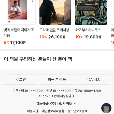
빛과 바람의 지휘자 조
드라마 멘탈 트레이닝
호모 부시마니쿠스
이
대용
화
10
26,100
10
19,800
%
%
원
원
5
17,100
1
%
원
이 책을 구입하신 분들이 산 분야 책
로그인
최근 본 상품
주문/배송
고객센터 1544-3800
티켓 1544-6399
중고샵 1566-4295
eBook 1:1문의/채팅상담
예스이십사(주) 사업자 정보
이용약관
개인정보처리방침
청소년보호정책