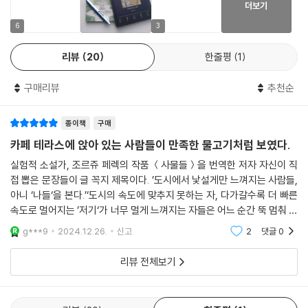
더보기
6
3
리뷰
20
한줄평
1
구매리뷰
추천순
종이책
구매
카페 테라스에 앉아 있는 사람들이 만족한 물고기처럼 보였다.
실험적 소설가, 조르쥬 페렉의 작품 ＜사물들＞을 번역한 저자 자신이 직
접 뽑은 문장들이 글 꼭지 제목이다. ’도시에서 낯설게만 느껴지는 사람들,
아니 ‘나들‘을 본다.’‘도시의 속도에 맞추지 못하는 자, 다가갈수록 더 빠른
속도로 멀어지는 ’저기‘가 너무 멀게 느껴지는 자들은 어느 순간 뚝 멈춰 선
다.’ 이 책을 읽는 것과도 닮은 문장이다. 여기에 매력이 있다. 읽다가 문
g***9
2024.12.26.
신고
2
댓글
0
리뷰 전체보기