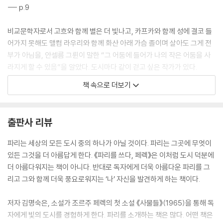
--- p.9
비교문학자로서 고흐와 함께 별은 더 빛나고, 카프카와 함께 성에 결코 들
어가지 못해도 맬컴 라우리와 함께 화산 아래 가슴 졸이며 살아도 그게 전
부가 아님을, 안셀름 그륀이 말한 “그 어둠에 들어가 나의 작은 어둠을 사
라지게 할 수 있음”을 알았다. 도시마다 같이 걷고 싶은 작가가 있다.
--- p.10
책 속으로 더보기
걷는 이, 페렉이 있다. 그를 따라 파리를 걷는 일은 그야말로 발자크가 말한
“오! 파리를 떠도는 일이란! (…) 거닐음은 하나의 예술, 눈으로 즐기는 식
출판사 리뷰
도락…”을 함께하는 일이다. 파리에 발을 들인 이는 발자크 이전에도 이후
에도 걸었다. 《사물들》의 실비와 제롬은 작정하고 길을 나선다. 탐미의 시
파리는 세상의 모든 도시 중의 하나가 아닐 것이다. 파리는 그곳에 무엇이
선은 팔레 루아얄에서 생제르맹, 샹 드 마르스에서 에투알, 뤽상부르에서
있든 그것을 더 아름답게 한다. 《파리를 쓰다, 페렉》은 이처럼 도시 덕분에
몽파르나스, 생루이섬에서 마레, 테른에서 오페라, 마들렌에서 몽소 공원
더 아름다워지는 책이 아니다. 반대로 독자에게 더욱 아름다운 파리를 그
까지 만족을 모른다.
리고 그와 함께 더욱 풍요로워지는 ‘나’ 자신을 발견하게 하는 책이다.
--- p.16
저자 김명숙은, 소설가 조르주 페렉의 첫 소설 《사물들》(1965)을 통해 독
무프타르라는 이름만으로 허기를 느낄 수 있다. 앙리 카르티에 브레송의
자에게 빛의 도시를 경험하게 한다. 파리를 소개하는 책은 많다. 어떤 책은
카메라에 포착된, 귀여운 꼬마가 어깨높이로 올라오는 기다란 포도주병을