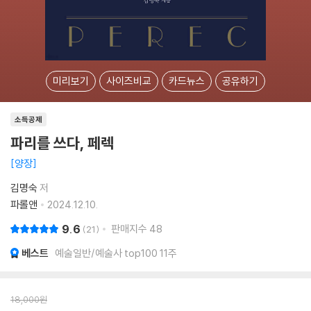
미리보기
사이즈비교
카드뉴스
공유하기
소득공제
파리를 쓰다, 페렉
양장
김명숙
저
파롤앤
2024.12.10.
9.6
판매지수
48
21
베스트
예술일반/예술사 top100 11주
18,000
원