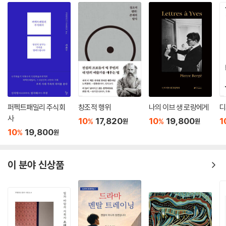
퍼펙트패밀리 주식회
창조적 행위
나의 이브 생 로랑에게
디
사
10
17,820
10
19,800
1
%
%
원
원
10
19,800
%
원
이 분야 신상품