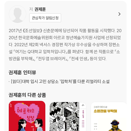
저
권제훈
관심작가 알림신청
2017년 《조선일보》 신춘문예에 당선되어 작품 활동을 시작했다. 20
20년 한국문화예술위원회 아르코 청년예술가지원 사업에 선정되었
다. 2022년 제2회 넥서스 경장편 작가상 우수상을 수상하며 장편소
설 『여기는 Q대학교 입학처입니다』를 펴냈다. 함께 쓴 작품으로 『소
방관을 부탁해』, 『전두엽 브레이커』, 『전세 인생』 등이 있다.
권제훈
인터뷰
[읽다]
대학 입시 고민 상담소 '입학처'를 다룬 리얼리티 소설
권제훈
의 다른 상품