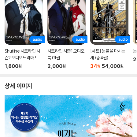
Shutline 셔트라인 시
셔트라인 시즌1 오디오
[세트] 눈물을 마시는
눈
즌2 오디오드라마 트랙
북 01권
새 (총4권)
2
01
1,800
2,000
34
54,000
%
원
원
원
상세 이미지