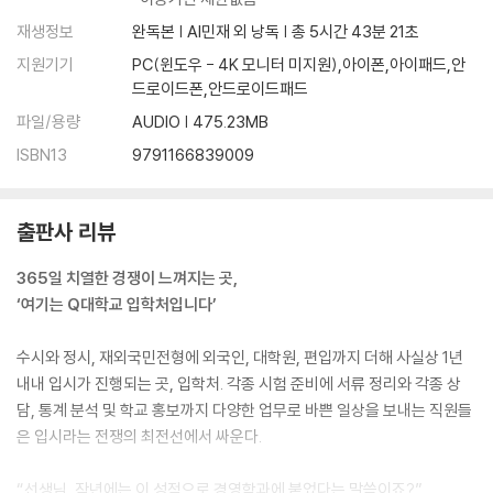
재생정보
완독본 | AI민재 외 낭독 | 총 5시간 43분 21초
지원기기
PC(윈도우 - 4K 모니터 미지원),아이폰,아이패드,안
드로이드폰,안드로이드패드
파일/용량
AUDIO | 475.23MB
ISBN13
9791166839009
출판사 리뷰
365일 치열한 경쟁이 느껴지는 곳,
‘여기는 Q대학교 입학처입니다’
수시와 정시, 재외국민전형에 외국인, 대학원, 편입까지 더해 사실상 1년
내내 입시가 진행되는 곳, 입학처. 각종 시험 준비에 서류 정리와 각종 상
담, 통계 분석 및 학교 홍보까지 다양한 업무로 바쁜 일상을 보내는 직원들
은 입시라는 전쟁의 최전선에서 싸운다.
“선생님, 작년에는 이 성적으로 경영학과에 붙었다는 말씀이죠?”