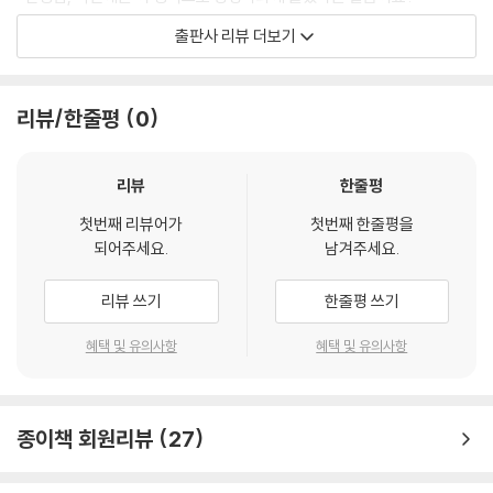
“딸아이 원서를 작성하고 있는데요. 자기소개서는 어디에 입력하라는 건
출판사 리뷰 더보기
가요?”
사무실로 빗발치듯 오는 전화를 받으며 시작하는 하루가 썩 유쾌하지만은
리뷰/한줄평
0
않다. 아침부터 여자 친구의 헤어지자는 메시지를 받은 신입사원 최성관에
게는 더더욱 그렇다. 그 와중에 직원들이 전화 응대를 잘하고 있는지 수시
로 감시하는 한덕수 입학처장, 상사의 말이라면 무조건 따르는 예스맨 오
리뷰
한줄평
현종 팀장, 입시 정보에 빠삭해도 정작 자식에게는 무쓸모인 듯해 신경이
첫번째 리뷰어가
첫번째 한줄평을
바짝 곤두서 있는 장대현 차장과 경지혜 주임, 사내 연애에 위기가 찾아온
되어주세요.
남겨주세요.
이원석 대리와 안수현, 현실의 벽에 부딪쳐 이민을 고려 중인 재외국민 입
시 담당 김지민 과장 등. 각자 삶의 자리에서 현실적인 고민들을 안고 고군
리뷰 쓰기
한줄평 쓰기
분투 중인 그들은 어떻게 이 문제들을 헤쳐나갈까?
혜택 및 유의사항
혜택 및 유의사항
합격과 불합격으로 결정지을 수 없는,
결괏값이 전부 다른 생의 기쁨
종이책 회원리뷰
27
입시는 제로섬게임처럼 결괏값이 정해져 있다. ‘합격’ 아니면 ‘불합격’. 그
래서 이것을 결정짓는 자리에 있는 ‘입학처’는 전쟁터나 다름없다. 자신의