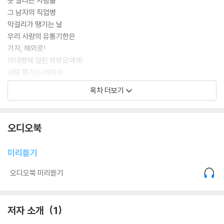
못 말리는 사람들
그 남자의 직업병
막걸리가 땡기는 날
우리 사랑의 유통기한은
가자, 해외로!
의대병에 걸린 학부모에게
서류 평가는 어려워
학교를 위하는 마음
목차 더보기
입학은 사랑입니다
작가의 말
오디오북
미리듣기
오디오북 미리듣기
저자 소개
1