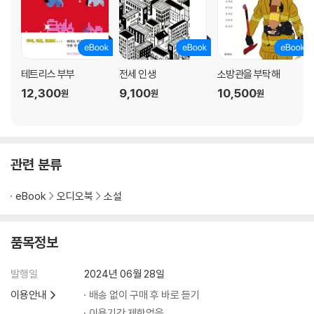
테트리스 부부
전세 인생
소방관을 부탁해
12,300
9,100
10,500
원
원
원
관련 분류
eBook
오디오북
소설
품목정보
발행일
2024년 06월 28일
이용안내
배송 없이 구매 후 바로 듣기
이용기간 제한없음