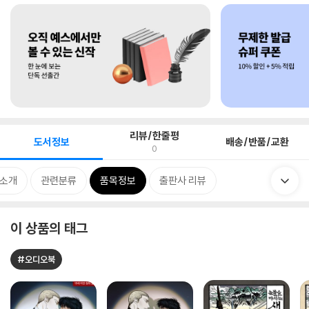
리뷰/한줄평
도서정보
배송/반품/교환
0
 소개
관련분류
품목정보
출판사 리뷰
이 상품의 태그
#오디오북