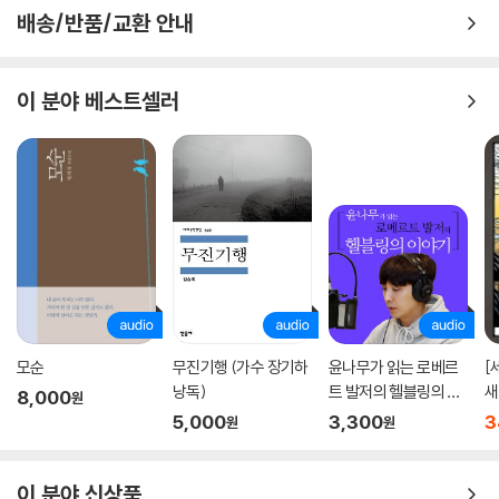
선택으로 누군가의 인생이 달라질 수도 있는 정말 중요한 일을 하고 있으
배송/반품/교환 안내
니까. 입학처 사람들은 모든 일에 신중을 기하고 군인의 마음으로 하루하
루를 보낸다. 하지만 매 순간 최선을 다한다 해도 인생은 입시처럼 답이 나
오지 않는다. 우리에게는 늘 선택해야만 하는 순간만 있을 뿐. ‘지금 잘하고
이 분야 베스트셀러
있는 걸까?’ ‘이 직업에 미래가 있는 걸까?’ 고민하는 것도 그런 이유일 테
다. 더 나은 미래를 위한 고민 말이다.
입시를 위해 12년을 공부하지만, 대학에 들어간 순간 우리는 깨닫게 된다.
여기가 골인 지점이 아니라는 것을. 취업이라는 문턱을 넘어야 하고, 취업
을 하면 승진이라는 목표를 두고 경쟁을 한다. 삶이라는 큰 전쟁터에서 우
리는 늘 경쟁하며 살고 있다는 것이다. 하지만 ‘이 경쟁이 공정한가?’에 대
한 질문 앞에 서면 작아질 수밖에 없다. 공정한 경쟁은 모두 같은 조건이 바
탕이 되어야 하는데, 우리의 삶 자체는 그렇지 못하기 때문이다.
모순
무진기행 (가수 장기하
윤나무가 읽는 로베르
[
아들을 의대에 보내고 싶은 엄마가 홍지원 입학사정관에게 끊임없는 질문
낭독)
트 발저의 헬블링의 이
새
8,000
원
들을 퍼부으면서 ‘공정성’에 대해 의문을 갖는다. 그때 홍지원은 이런 생각
야기
5,000
3,300
3
원
원
을 한다. ‘어머님, 부모에게 물려받은 DNA부터 공정하지 않은데, 어떤 게
공정한 걸까요?’ 공정한 경쟁이 있을 수 있을까? 그것에 대한 답을 내릴 수
는 없지만, 단 한 가지 분명한 것은 있다. 당신의 삶에 지뢰가 떨어지고 포
이 분야 신상품