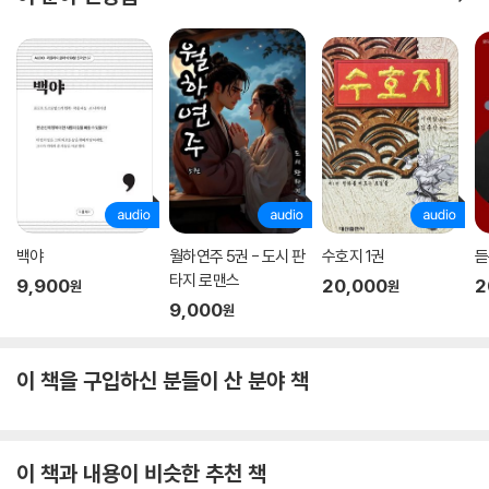
탄이 터져도 그 순간 분투하며 나아간다면 분명 또 다른 기쁨들을 맛볼 수
있을 거란 사실이다. 인생은 우리의 선택으로 이루어지는 것이니까.
“우리 너무 먼 미래는 걱정하지 말아요”
지치고 버겁기만 한 현실,
여전히 고군분투 중인 당신에게 건네는 위로
입학처는 계절의 변화를 느낄 새도 없이 바쁘게 돌아가는 곳이지만, 그 공
간 안에서 느끼는 감정은 변화무쌍하다. 함께 일하면서 웃음이 나오는 순
간도 있지만 깊은 근심 걱정에 사로잡히는 순간도 있다. 독자들이 이 소설
백야
월하연주 5권 - 도시 판
수호지 1권
듣
을 읽으면서 그들의 모습에 공감하게 되는 것은 우리 역시 그들과 비슷한
타지 로맨스
9,900
20,000
2
원
원
삶을 살고 있기 때문이다. 때로는 “괜찮아”라는 걱정 어린 말보다 나와 같
9,000
원
은 상황을 겪는 누군가를 보며 ‘아, 나만 그런 게 아니구나’ 하는 생각에 더
위로가 되지 않던가.
이 책을 구입하신 분들이 산 분야 책
자신의 인생이 어떻게 될지는 아무도 모른다. 입시에는 결괏값이 있지만
미래는 예측 불허니까. 그러니 당장 눈앞에 있는 상황에 주저앉거나 괴로
워하지 않았으면 좋겠다. 지금도 충분히 잘하고 있으니까. 이 소설은 츤데
이 책과 내용이 비슷한 추천 책
레 같은 매력이 있다. 따뜻하게 손을 내밀지는 못해도 당신의 어깨를 툭 치