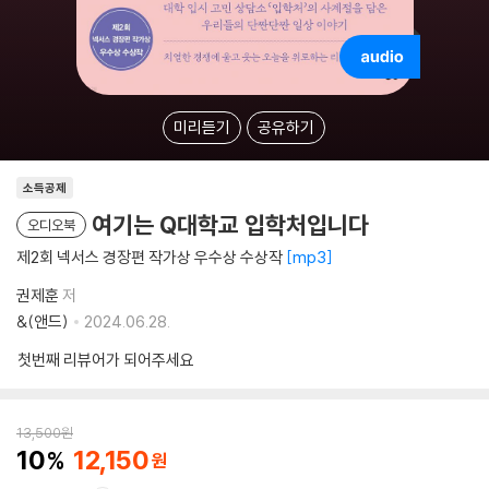
미리듣기
공유하기
소득공제
여기는 Q대학교 입학처입니다
오디오북
제2회 넥서스 경장편 작가상 우수상 수상작
mp3
권제훈
저
&(앤드)
2024.06.28.
첫번째 리뷰어가 되어주세요
13,500
원
10
12,150