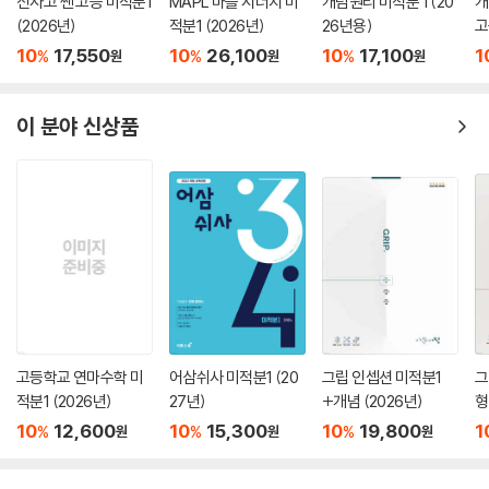
신사고 쎈 고등 미적분1
MAPL 마플 시너지 미
개념원리 미적분 1 (20
개
(2026년)
적분1 (2026년)
26년용)
고
용
10
17,550
10
26,100
10
17,100
1
%
%
%
원
원
원
이 분야 신상품
고등학교 연마수학 미
어삼쉬사 미적분1 (20
그립 인셉션 미적분1
그
적분1 (2026년)
27년)
+개념 (2026년)
형
10
12,600
10
15,300
10
19,800
1
%
%
%
원
원
원