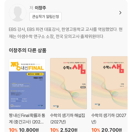
1. 미분계수
2. 미분가능성과 연속성
저
이창주
연습문제 (step A, B, C)
관심작가 알림신청
04 도함수
EBS 강사, EBS 파견 대표강사, 한영고등학교 교사를 역임했었다. 현
재는 아샘수학 연구소 소장, 전국 모의고사 출제위원이다.
1. 도함수
2. 다항함수의 미분법
이창주
의 다른 상품
연습문제 (step A, B, C)
05 접선의 방정식과 평균값 정리
1. 접선의 방정식
2. 평균값 정리
연습문제 (step A, B, C)
06 증가·감소와 극대·극소
짱 내신 Final 확률과 통
수학의 샘 기하 해설집
수학의 샘 기하 (2027
계 (중간고사) (2026
(2027년)
년)
1. 함수의 증가와 감소
년)
10
10,800
10
2,520
10
20,700
%
%
%
원
원
원