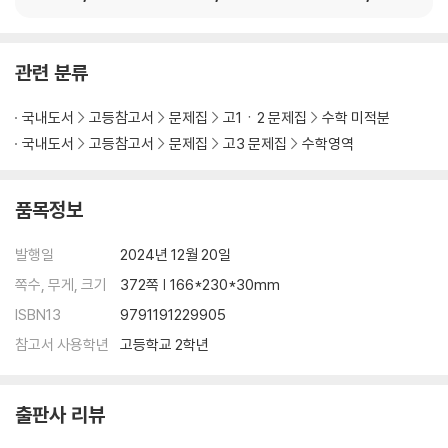
2. 함수의 극대와 극소
3. 함수의 그래프와 최대·최소
연습문제 (step A, B, C)
관련 분류
07 도함수의 활용
국내도서
고등참고서
문제집
고1ㆍ2 문제집
수학 미적분
국내도서
고등참고서
문제집
고3 문제집
수학영역
1. 방정식과 부등식에의 활용
2. 속도와 가속도
연습문제 (step A, B, C)
품목정보
08 부정적분
발행일
2024년 12월 20일
쪽수, 무게, 크기
372쪽 | 166*230*30mm
1. 부정적분
ISBN13
9791191229905
2. 다항함수의 부정적분
연습문제 (step A, B, C)
참고서 사용학년
고등학교 2학년
09 정적분
출판사 리뷰
1. 정적분