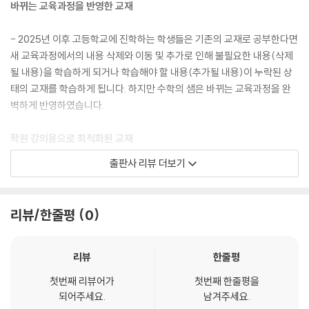
바뀌는 교육과정을 반영한 교재
2. 정적분의 성질
연습문제 (step A, B, C)
- 2025년 이후 고등학교에 진학하는 학생들은 기존의 교재로 공부한다면
새 교육과정에서의 내용 삭제와 이동 및 추가로 인해 불필요한 내용(삭제
10 정적분의 응용
될 내용)을 학습하게 되거나 학습해야 할 내용(추가될 내용)이 누락된 상
태의 교재를 학습하게 됩니다. 하지만 수학의 샘은 바뀌는 교육과정을 완
1. 여러 가지 함수의 정적분
벽하게 반영하였습니다.
2. 정적분으로 정의된 함수
연습문제 (step A, B, C)
학원 강의용으로 최적화된 교재
11 정적분의 활용
출판사 리뷰 더보기
- 저자의 20년 교단생활의 열정과 10년 이상 EBS에서 강의하면서 얻은
노하우를 담은 수학의 샘은 학원 현장의 선생님들로부터 들은 고견과 노하
1. 넓이
우를 반영하여 선생님들께서 편하게 강의하실 수 있도록 내용의 흐름과 난
2. 속도와 거리
리뷰/한줄평
0
이도에 중점을 두어 구성하였습니다.
연습문제 (step A, B, C)
빠른 정답 확인
수학에 대한 자신감을 갖게 해주는 교재
리뷰
한줄평
※ 해설집은 별권이므로, 따로 구입하셔야 합니다.
첫번째 리뷰어가
첫번째 한줄평을
- 개념의 자세한 설명으로 수학의 원리를 쉽게 이해하고, 학교 시험에 나
되어주세요.
남겨주세요.
올만한 문제를 중심으로 수록하여 수학에 대한 자신감이 생기도록 구성하