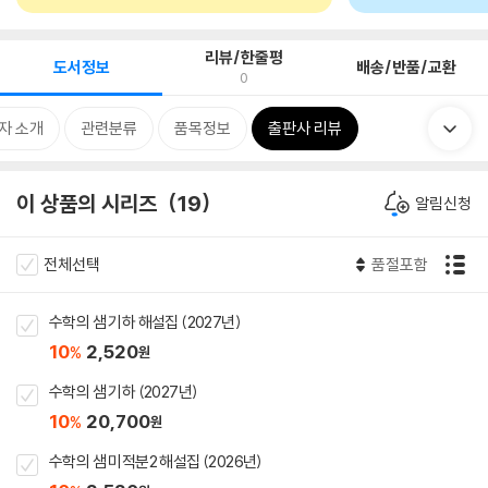
리뷰/한줄평
도서정보
배송/반품/교환
0
자 소개
관련분류
품목정보
출판사 리뷰
이 상품의 시리즈
19
알림신청
전체선택
품절포함
수학의 샘 기하 해설집 (2027년)
10
2,520
%
원
수학의 샘 기하 (2027년)
10
20,700
%
원
수학의 샘 미적분2 해설집 (2026년)