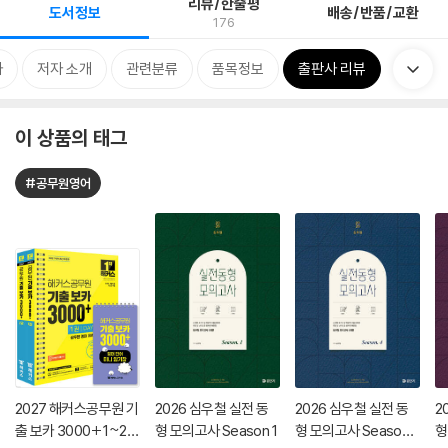
리뷰/한줄평
도서정보
배송/반품/교환
176
차
저자 소개
관련분류
품목정보
출판사 리뷰
이 상품의 태그
#공무원영어
2027 해커스공무원 기
2026 심우철 실전 동
2026 심우철 실전 동
2
출 보카 3000+ 1~2권
형 모의고사 Season 1
형 모의고사 Season
형