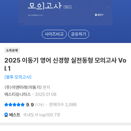
사이즈비교
공유하기
소득공제
2025 이동기 영어 신경향 실전동형 모의고사 Vo
l.1
봉투 모의고사
(주)이앤미래(이동기)
편저
에스티유니타스
2025.01.08.
9.9
판매지수
2,088
176
베스트
국내도서 top100 7주