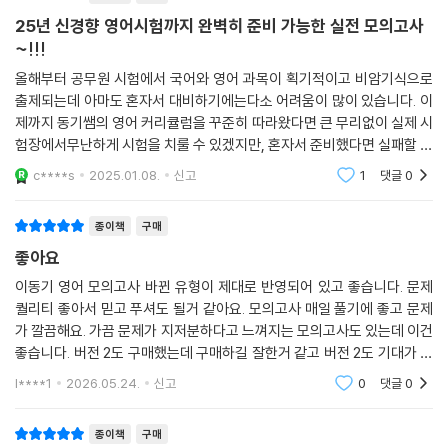
25년 신경향 영어시험까지 완벽히 준비 가능한 실전 모의고사
~!!!
올해부터 공무원 시험에서 국어와 영어 과목이 획기적이고 비암기식으로
출제되는데 아마도 혼자서 대비하기에는다소 어려움이 많이 있습니다. 이
제까지 동기쌤의 영어 커리큘럼을 꾸준히 따라왔다면 큰 무리없이 실제 시
험장에서무난하게 시험을 치룰 수 있겠지만, 혼자서 준비했다면 실패할 가
능성이 높다~는 개인적인 생각입니다. 저 역시도 모든 커리큘럼을 함께
c****s
2025.01.08.
신고
1
댓글
0
해 온 것은 아니지만
종이책
구매
좋아요
이동기 영어 모의고사 바뀐 유형이 제대로 반영되어 있고 좋습니다. 문제
퀄리티 좋아서 믿고 푸셔도 될거 같아요. 모의고사 매일 풀기에 좋고 문제
가 깔끔해요. 가끔 문제가 지저분하다고 느껴지는 모의고사도 있는데 이건
좋습니다. 버전 2도 구매했는데 구매하길 잘한거 같고 버전 2도 기대가 되
네요.
l****1
2026.05.24.
신고
0
댓글
0
종이책
구매