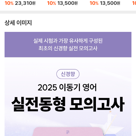
+영어단어 미니암기장
4
10
23,310
10
13,500
10
13,500
1
%
%
%
원
원
원
3종 세트
상세 이미지