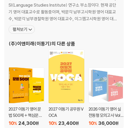
SI(Language Studies Institute) 연구소 부소장이다. 현재 공단
기 영어 대표교수로 활동중이며, 박문각 남부고시학원 영어 대표교
수, 박문각 남부경찰학원 영어 대표교수, 이그잼고시학원 영어 대표
교수, 파고다 언어교육연구소 선임연구원을 지냈으며 미국 Mifflin E
펼쳐보기
SL Welcome Center 강의를 했다. 현재 공단기 영어 대표교수로
공무원 영어 1위라는 최고 명성을 오랫동안 이어오고 있으며, 소방단
(주)이앤미래(이동기)
의 다른 상품
기에서도 소방 시험에 맞는 탄
2027 이동기 영어 문
2027 이동기 공무원 V
2026 이동기 영어 실
법 500제 + 핵심문법
OCA
전동형 모의고사 Vol.1
44포인트 요약노트
~2 세트
10
24,300
10
23,400
10
36,000
%
%
%
원
원
원