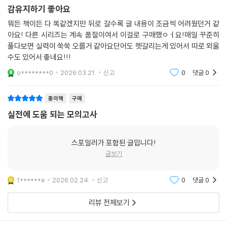
감유지하기 좋아요
뭐든 책이든 다 똑같겠지만 뒤로 갈수록 글 내용이 조금씩 어려웠던거 같
아요! 다른 시리즈는 계속 품절이여서 이걸로 구매했ㅇㅓ요!매일 꾸준히
풀다보면 실력이 쑥쑥 오를거 같아요단어도 헷갈리는게 있어서 따로 외울
수도 있어서 좋네요!!!
o********0
2026.03.21.
신고
0
댓글
0
종이책
구매
실전에 도움 되는 모의고사
스포일러가 포함된 글입니다!
글보기
1******e
2026.02.24.
신고
0
댓글
0
리뷰 전체보기