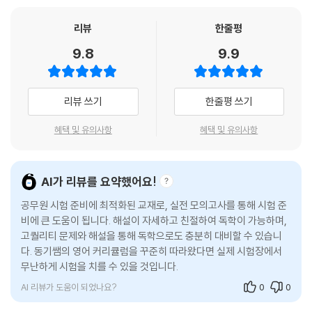
분
리뷰
한줄평
인사혁신처에서 발표한 출제기조 전환에 따라 공개된 예시 문제를 분석하
9.8
9.9
여 최신 출제 경향에 맞춘 엄선된 문제들로 구성하였습니다. 또한 실제 시
험지의 크기, 서체 등을 완벽 구현하여 실제로 시험을 치르는 것처럼 느낄
수 있도록 구성했습니다.
리뷰 쓰기
한줄평 쓰기
2. 철저한 문제 풀이와 오답 분석, 그리고 실전 대비용 OMR 카드 수록
혜택 및 유의사항
혜택 및 유의사항
정답의 근거와 오답의 함정까지 알려주는 상세한 해설을 통해 모든 문제를
완전히 이해할 수 있도록 하였습니다. 뿐만 아니라, 8회분 분량에 맞게 별
AI가 리뷰를 요약했어요!
도의 OMR 카드 8장을 수록하여 실전과 같은 환경에서 최종 연습을 해 볼
공무원 시험 준비에 최적화된 교재로, 실전 모의고사를 통해 시험 준
수 있게 하였습니다.
비에 큰 도움이 됩니다. 해설이 자세하고 친절하여 독학이 가능하며,
고퀄리티 문제와 해설을 통해 독학으로도 충분히 대비할 수 있습니
다. 동기쌤의 영어 커리큘럼을 꾸준히 따라왔다면 실제 시험장에서
무난하게 시험을 치를 수 있을 것입니다.
AI 리뷰가 도움이 되었나요?
0
0