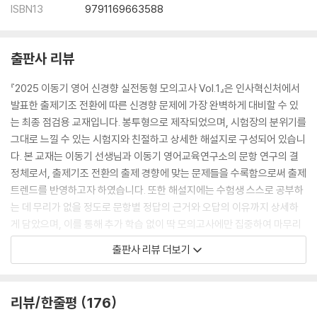
ISBN13
9791169663588
출판사 리뷰
『2025 이동기 영어 신경향 실전동형 모의고사 Vol.1』은 인사혁신처에서
발표한 출제기조 전환에 따른 신경향 문제에 가장 완벽하게 대비할 수 있
는 최종 점검용 교재입니다. 봉투형으로 제작되었으며, 시험장의 분위기를
그대로 느낄 수 있는 시험지와 친절하고 상세한 해설지로 구성되어 있습니
다. 본 교재는 이동기 선생님과 이동기 영어교육연구소의 문항 연구의 결
정체로서, 출제기조 전환의 출제 경향에 맞는 문제들을 수록함으로써 출제
트렌드를 반영하고자 하였습니다. 또한 해설지에는 수험생 스스로 공부하
는 데 무리가 없을 정도로 문항별 정답의 근거와 오답의 이유까지 상세하
게 담았으며, 이를 통해 추가 학습 없이 딱 모의고사에만 집중하여 마무리
할 수 있게 하였습니다.
출판사 리뷰 더보기
본 교재의 더 자세한 특징은 다음과 같습니다.
리뷰/한줄평
176
1. 출제기조 전환에 따른 신경향 문제를 100% 반영한 동형 모의고사 8회