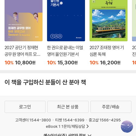
2027 공단기 정재현
한 권으로 끝내는 이얼
2027 조태정 영어 기
2
공무원 영어 하프 모의
영어 올인원 기본서
심론 독해
진
고사 Season 1: Esse
V
10
10,800
10
15,300
10
16,200
1
%
%
%
원
원
원
ntial
이 책을 구입하신 분들이 산 분야 책
로그인
최근 본 상품
주문/배송
고객센터 1544-3800
티켓 1544-6399
중고샵 1566-4295
eBook 1:1문의/채팅상담
예스이십사(주) 사업자 정보