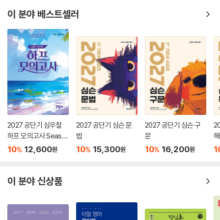
이 분야 베스트셀러
2027 공단기 심우철
2027 공단기 심슨 문
2027 공단기 심슨 구
2
하프 모의고사 Seaso
법
문
해
n 1: 70+
10
12,600
10
15,300
10
16,200
1
%
%
%
원
원
원
이 분야 신상품