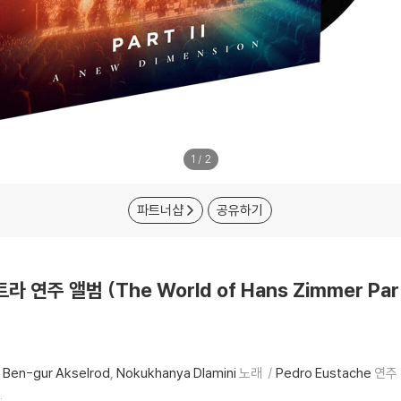
1
/
2
파트너샵
공유하기
 앨범 (The World of Hans Zimmer Part II
 Ben-gur Akselrod
Nokukhanya Dlamini
노래
Pedro Eustache
연주
.