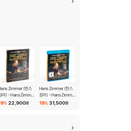
Hans Zimmer (한스
Hans Zimmer (한스
BBC 드라마 플래닛 어
짐머) - Hans Zimmer
짐머) - Hans Zimmer
스 III OST (Planet Ear
Live - Diamond in th
Live - Diamond in th
th III: Original Televisi
19
22,900
19
31,500
18
28,600
%
%
%
원
원
원
e Desert
e Desert
on Soundtrack OST
by Hans Zimmer)