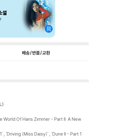
배송/반품/교환
L)
Of Hans Zimmer - Part II: A New
ng (Miss Daisy)' , 'Dune II - Part 1: