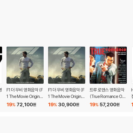
영
F1 더 무비 영화음악 (F
F1 더 무비 영화음악 (F
트루 로맨스 영화음악
1 The Movie Original
1 The Movie Original
(True Romance OS
쳐
Score Album Music
Score Album Music
T) [터키석 컬러 LP]
19
72,100
19
30,900
19
57,200
%
%
%
원
원
원
by Hans Zimmer)
by Hans Zimmer)
[레드 애플 컬러 2LP]