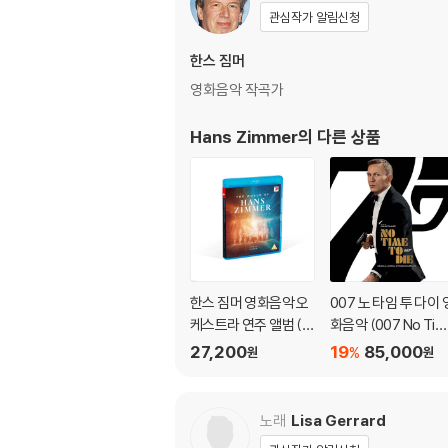
관심작가 알림신청
한스 짐머
영화음악 작곡가
Hans Zimmer
의 다른 상품
한스 짐머 영화음악 오
007 노 타임 투 다이 
케스트라 연주 앨범 (T
화음악 (007 No Tim
he World of Hans Zi
e To Die OST) [픽
27,200
19
85,000
%
원
원
mmer ? A New Dim
디스크 LP]
ension)
노래
Lisa Gerrard