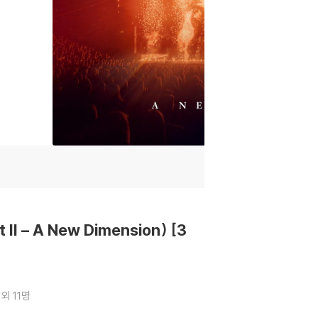
 – A New Dimension) [3
외 11명