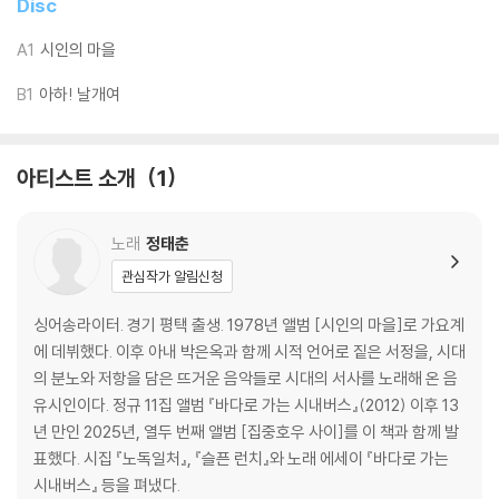
Disc
기기 문제로 인해 발생하는 재생 불량 현상에 대해서는 반품/교환이 불가
하니 침압 조절이 가능한 기기에서 재생하실 것을 권유 드립니다.
A1
시인의 마을
2) 디스크는 정전기와 먼지로 인해 재생이 원활하지 않은 경우가 있습니
B1
아하! 날개여
다. 전용 제품으로 이를 제거하면 대부분 해결됩니다.
3) 바늘에 먼지가 쌓이는 경우에도 재생이 원활하지 않을 수 있습니다.
아티스트 소개
1
※ 디스크 외관 불량
1) 열을 가하여 제작하는 바이닐 공정 특성상 디스크 표면이 미세하게 울
렁거리거나 휘어지는 경우가 있습니다.
노래
정태춘
재생이 불안정한 경우 스태빌라이저를 사용하시면 좀 더 안정적인 재생이
관심작가 알림신청
가능합니다.
2) 재생 음역의 왜곡을 최소화 하고 반복 재생시에도 최대한 일관되게 유
싱어송라이터. 경기 평택 출생. 1978년 앨범 [시인의 마을]로 가요계
지되도록 디스크 센터 홀 구경이 작게 제작되는 경우가 있습니다. 턴테이
에 데뷔했다. 이후 아내 박은옥과 함께 시적 언어로 짙은 서정을, 시대
블 스핀들에 맞지 않는 경우에는 전용 제품 등을 이용하여 센터 홀을 조정
의 분노와 저항을 담은 뜨거운 음악들로 시대의 서사를 노래해 온 음
하시면 해결됩니다.
유시인이다. 정규 11집 앨범 『바다로 가는 시내버스』(2012) 이후 13
3) 디스크에 미세한 잔 흠집이 남아있거나 인쇄 면이 깨끗하지 않은 경우
년 만인 2025년, 열두 번째 앨범 [집중호우 사이]를 이 책과 함께 발
가 있으며, 이는 상품의 불량이 아닙니다. 단, 재생에 이상이 있는 경우에는
표했다. 시집 『노독일처』, 『슬픈 런치』와 노래 에세이 『바다로 가는
불량으로 인한 반품/교환이 가능합니다
시내버스』 등을 펴냈다.