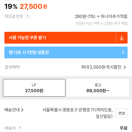
19
27,500
YES포인트
280원 (1%)
마니아추가적립
5만원 이상 구매 시 2천원 추가 적립
사용 가능한 쿠폰 받기
앱 다운 시 1천원 상품권
결제혜택
최대 2,000원 즉시할인
LP
중고
27,500
원
88,000
원~
배송안내
서울특별시 영등포구 은행로 11(여의도동,
변경
일신빌딩)
배송비
무료