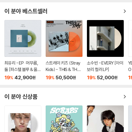
이 분야 베스트셀러
최유리 - EP : 머무름,
스트레이 키즈 (Stray
소수빈 - EVERY [아이
Y
둘 [파스텔 블루 & 올리
Kids) - THIS & THAT
보리 컬러 LP]
O
브 그린 컬러 10인치 Vi
[LP VER.]
19
42,900
19
50,500
19
52,000
1
%
%
%
원
원
원
nyl]
이 분야 신상품