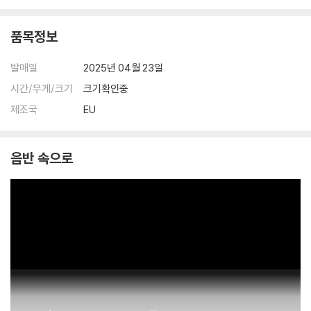
품목정보
발매일
2025년 04월 23일
시간/무게/크기
크기확인중
제조국
EU
음반 속으로