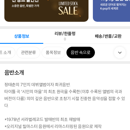
리뷰/한줄평
상품정보
배송/반품/교환
0
트 소개
관련분류
품목정보
음반 속으로
음반소개
정태춘의 7인치 데뷔앨범이자 희귀음반.
타이틀 곡 ‘시인의 마을’ 의 최초 원곡을 수록한(이후 수록된 앨범의 곡과
버전이 다름) 의미 깊은 음반으로 초창기 시절 진중한 음악성을 접할 수 있
다.
*1978년 서라벌레코드 발매반의 최초 재발매
*오리지널 릴마스터 음원에서 리마스터링된 음원으로 제작