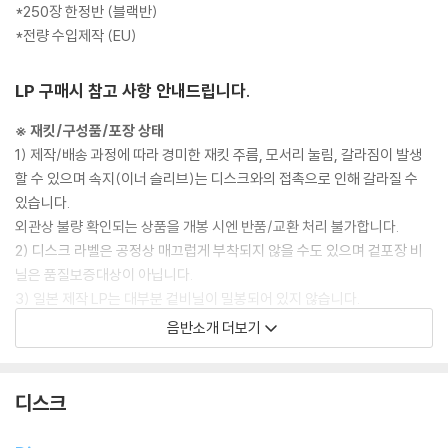
*250장 한정반 (블랙반)
*전량 수입제작 (EU)
LP 구매시 참고 사항 안내드립니다.
※ 재킷/구성품/포장 상태
1) 제작/배송 과정에 따라 경미한 재킷 주름, 모서리 눌림, 갈라짐이 발생
할 수 있으며 속지(이너 슬리브)는 디스크와의 접촉으로 인해 갈라질 수
있습니다.
외관상 불량 확인되는 상품을 개봉 시엔 반품/교환 처리 불가합니다.
2) 디스크 라벨은 공정상 매끄럽게 부착되지 않을 수도 있으며 겉포장 비
닐은 품질보증대상이 아닙니다.
3) 일본 제작 LP는 대부분 겉비닐이 밀봉되어 있지 않습니다.
4) 디지털 다운로드 코드는 본사에서 공지 없이 증정 종료될 수 있습니다.
음반소개 더보기
※ 재생 불량
1) 침압 조절 기능이 없는 턴테이블을 사용하시는 경우, (주로 올인원 형태
디스크
모델) 다이내믹 사운드의 편차가 큰 트랙을 재생할 때 이상 현상이 발생할
수 있습니다.