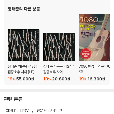
※ 컬러 디스크
정태춘
의 다른 상품
아래에 해당하는 경우는 불량이 아니므로 개봉 후 반품/교환이 불가합니
다.
1) 컬러 디스크는 웹 이미지와 실제 색상이 차이가 날 수 있습니다.
2) 컬러 디스크의 특성상 제작 공정시 앨범마다 색상 차이가 나는 경우도
있습니다.
3) 컬러 디스크는 제작 과정에서 다른 색상 염료가 섞여 얼룩과 번짐, 반점
등이 발생할 수 있습니다.
※ 반품/교환 안내
정태춘 박은옥 - 12집 :
정태춘 박은옥 - 12집 :
7080 반갑다 친구야 U
1) 불량으로 인한 반품/교환 요청 시에는 불량 확인을 위해 개봉 시의 동영
집중호우 사이 [LP]
집중호우 사이
SB
상을 요청할 수 있으며, 동영상이 없는 경우 반품/교환이 제한될 수 있습니
19
55,000
19
20,800
19
16,300
%
%
%
원
원
원
다.
관련 사진과 동영상 및 재생 기기 모델명을 첨부하여 첨부하여 고객센터에
문의 바랍니다.
관련 분류
2) LP는 잦은 배송 과정에서 재킷에 손상이 발생할 가능성이 높고 재판매
가 어려우므로 신중한 구매를 부탁드립니다.
CD/LP
LP(Vinyl) 전문관
가요 LP