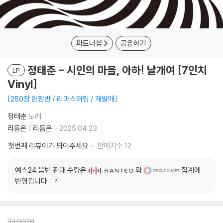
파트너샵
공유하기
정태춘 - 시인의 마을, 아하! 날개여 [7인치
LP
Vinyl]
250장 한정반 / 리마스터링 / 재발매
정태춘
노래
리듬온
/
리듬온
2025.04.23.
첫번째 리뷰어가 되어주세요
판매지수
12
예스24 음반 판매 수량은
와
집계에
반영됩니다.
33,900
원