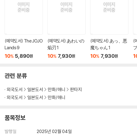
(예약도서) The JOJO
(예약도서) あわいの
(예약도서) あっ、悪
(
Lands 9
焔刃 1
魔ちゃん 1
プ
10
5,890
10
7,930
10
7,930
1
%
%
%
원
원
원
관련 분류
외국도서
일본도서
만화/애니
판타지
외국도서
일본도서
만화/애니
품목정보
발행일
2025년 02월 04일