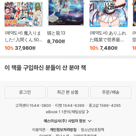
(예약도서) 魔入りま
猫と龍 13
(예약도서) ありふれ
(
した! 入間くん 50
た職業で世界最强 1
8,760
원
特裝版
7
10
37,980
10
7,480
1
%
%
원
원
이 책을 구입하신 분들이 산 분야 책
로그인
최근 본 상품
주문/배송
고객센터 1544-3800
티켓 1544-6399
중고샵 1566-4295
eBook 1:1문의/채팅상담
예스이십사(주) 사업자 정보
이용약관
개인정보처리방침
청소년보호정책