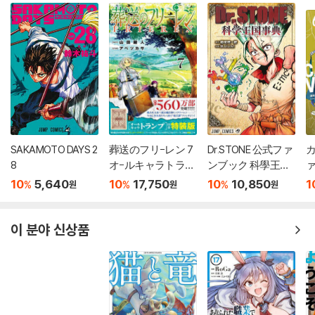
SAKAMOTO DAYS 2
葬送のフリ-レン 7
Dr.STONE 公式ファ
カ
8
オ-ルキャラトラン
ンブック 科學王國
ァ
プ付き特裝版
事典
10
5,640
10
17,750
10
10,850
1
%
%
%
원
원
원
이 분야 신상품