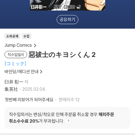
공유하기
소득공제
수입
Jump Comics
惡祓士のキヨシくん 2
직수입일서
コミック
바인딩/에디션 안내
臼井 彰一
저
集英社
2025.02.04.
첫번째 리뷰어가 되어주세요
판매지수
12
직수입외서는 변심/착오로 인해 주문을 취소할 경우
해외주문
취소수수료 20%
가 부과됩니다.