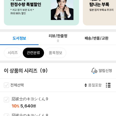
리뷰/한줄평
도서정보
배송/반품/교환
0
시리즈
관련분류
품목정보
이 상품의 시리즈
9
알림신청
전체선택
품절포함
惡祓士のキヨシくん 9
10
5,640
%
원
惡祓士のキヨシくん 8